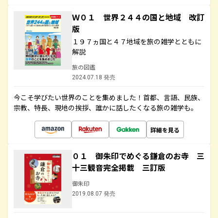
Ｗ０１ 世界２４４の国と地域 改訂
版
１９７ヵ国と４７地域を旅の雑学とともに
解説
旅の図鑑
2024.07.18 発売
今こそ学びたい世界のことを集めました！首都、言語、民族、
宗教、特長、現地の挨拶、誰かに話したくなる旅の雑学も。
詳細を見る
０１ 御朱印でめぐる鎌倉のお寺 三
十三観音完全掲載 三訂版
御朱印
2019.08.07 発売