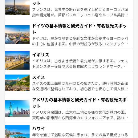
しい。
れる闘牛、そして美味しいタパスが生活の一部となってい
ット
る。首都マドリードの洗練された雰囲気や、バルセロナの
フランスは、世界中の旅行者を魅了し続けるヨーロッパ屈
アートに溢れた街角から、地方では古代ローマ遺跡や中世
指の観光地だ。首都パリのエッフェル塔やルーブル美術館
の城塞都市、穏やかなビーチリゾートまで多彩な表情を見
といった象徴的なスポットから、田舎町の古風な美しさま
せる。地方によって風土や気候が異なるスペインはその個
ドイツの基本情報と観光ガイド・有名観光スポッ
で、幅広い魅力が詰まっている。華麗な宮殿、歴史的な大
性で訪れる人を魅了する。 なお、新着のスペイン情報は
コ
聖堂、美しいビーチ、そして豊かな自然が、訪れる者を心
ト
ンテンツ一覧
を参照してほしい。
から魅了する。また、フランスは美食の国としても知ら
ドイツは、豊かな歴史と多彩な文化が交差するヨーロッパ
れ、フランス料理はユネスコ無形文化遺産にも登録されて
の中心に位置する国。中世の街並みが残るロマンチック街
いる。シャンパンの発祥地であるランス、プロヴァンスの
道から、未来を先取りするようなモダンな都市まで多様な
香り高いラベンダー畑など、多彩な楽しみ方が可能だ。さ
イギリス
顔を持つこの国は、どこを歩いても飽きることがない。ベ
らに、パリ以外の地域にも魅力が溢れており、どの街角に
ルリンの文化的活気、バイエルン州のアルプスの絶景、そ
イギリスは、古きよき伝統と最先端が共存する国。ウェス
も豊かな歴史と文化が息づいている。パリ以外の個性あふ
してライン川沿いのワイン畑といった風景は必見。ビール
トミンスター寺院や大英博物館のようなランドマーク、歴
れる地方に足を運ぶとそれぞれで全く異なる文化を体験で
とソーセージを味わいながら地元の人と過ごす楽しい時間
史ある大学都市、美しい丘陵地帯や牧歌的な風景など、エ
きるだろう。 なお、新着のフランス情報は
コンテンツ一覧
スイス
は、お酒好きな人にはぜひ体験してほしい。 なお、新着の
リアごとに異なる魅力がある。また、優雅なアフタヌーン
を参照してほしい。
ドイツ情報は
コンテンツ一覧
を参照してほしい。
ティー、ビール好きにはたまらない英国パブ、サッカー観
スイスの国土面積は九州ほどの広さだが、運行時刻が正確
戦など、本場だからこそできる体験も豊富。イギリスを旅
な交通網が整備されており、初心者でも安心して個人旅行
して楽しみつくそう。 なお、新着のイギリス情報は
コンテ
を楽しめる。日本同様に時刻表どおりの旅が可能だ。中世
アメリカの基本情報と観光ガイド・有名観光スポ
ンツ一覧
を参照してほしい。
の建物がそのまま残る町や、スイスならではのユニークな
博物館もあり、アルプス観光だけでなく町歩きも満喫する
ット
ことができる。国民の所得が高いため物価も高いが、旅行
アメリカ合衆国は、広大な土地と多様な文化が魅力の国。
者向けの交通パス提供のサービスもあり、うまく活用すれ
東海岸の都市部から西海岸のカリフォルニアまで、訪れる
ば市内交通費無料で観光を楽しむこともできる。 なお、新
場所ごとに異なる風景と体験が待っている。ニューヨーク
着のスイス情報は
コンテンツ一覧
を参照してほしい。
ハワイ
のような巨大都市は、観光、ショッピング、エンターテイ
ンメントが詰まった刺激的なスポットだ。一方、アメリカ
年間を通じて温暖な気候に恵まれ、多くの島で構成される