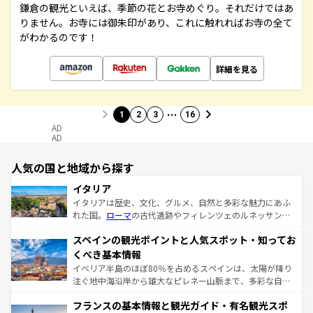
鎌倉の観光といえば、季節の花とお寺めぐり。それだけではあ
りません。お寺には御朱印があり、これに触れればお寺の全て
がわかるのです！
詳細を見る
…
1
2
3
16
AD
AD
人気の国と地域から探す
イタリア
イタリアは歴史、文化、グルメ、自然と多彩な魅力にあふ
れた国。
ローマ
の古代遺跡やフィレンツェのルネッサンス
美術、ヴェネツィアの運河など、歴史あるスポットはもち
スペインの観光ポイントと人気スポット・知ってお
ろん、トスカーナの美しい田園風景やアマルフィ海岸の絶
景など、自然景観も見逃せない。観光の合間には、本場の
くべき基本情報
ピザやパスタなど、絶品のイタリア料理を堪能することも
イベリア半島のほぼ80％を占めるスペインは、太陽が降り
できる。朝目覚めてから夜眠るまで、すべての瞬間を楽し
注ぐ地中海沿岸から雄大なピレネー山脈まで、多彩な自然
ませてくれるイタリアで、忘れられない旅をしてみよう！
と文化が詰まったヨーロッパ屈指の旅行先だ。多様な地域
なお、新着のイタリア情報は
コンテンツ一覧
を参照してほ
フランスの基本情報と観光ガイド・有名観光スポ
文化が根付くこの国では、情熱的なフラメンコ、熱気あふ