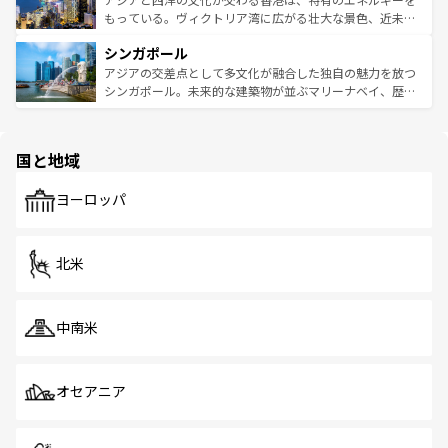
が旅行者を迎えてくれるので、きっと忘れられない旅にな
いビーチでリゾート気分を楽しむことができる。タイ料理
もっている。ヴィクトリア湾に広がる壮大な景色、近未来
るはずだ。 なお、新着のベトナム情報は
コンテンツ一覧
を
は世界的に有名で、屋台から高級レストランまで味覚を刺
的なアートスポット、そして歴史と現代が融合した町並
参照してほしい。
シンガポール
激する。気候は一年中温暖で、どの季節にも異なる楽しみ
み、どこを訪れても感動するはず。観光スポットが密集し
が待っている。親しみやすいタイの人々、仏教を中心とし
ており、効率よく見どころを回れるのも魅力。息をのむよ
アジアの交差点として多文化が融合した独自の魅力を放つ
た文化、そして多様な観光資源が、訪れる旅人を魅了し続
うな絶景から文化的な体験まで、香港を存分に楽しみ尽く
シンガポール。未来的な建築物が並ぶマリーナベイ、歴史
ける。 なお、新着のタイ情報は
コンテンツ一覧
を参照して
そう。 なお、新着の香港情報は
コンテンツ一覧
を参照して
と伝統を感じられるエスニックタウン、多数の緑豊かな公
ほしい。
ほしい。
園や自然保護区など、自然が調和した近代的な景観と文化
の多様性あふれるカラフルな町は、どこを歩いても新しい
国と地域
発見がある。さらに、治安のよさや充実した公共交通機関
も、旅行者にとっては魅力的なポイント。グルメも豊富
で、ホーカーズは地元の風情を楽しめる外せないスポット
ヨーロッパ
だ。訪れる人を飽きさせないシンガポールで、多様な魅力
を体感しよう。 なお、新着のシンガポール情報は
コンテン
ツ一覧
を参照してほしい。
北米
中南米
オセアニア