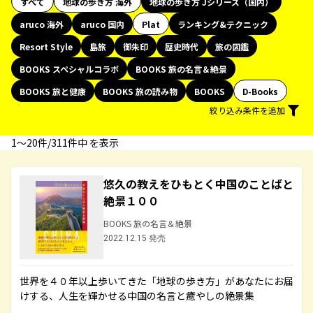
すべて
地球の歩き方 海外
地球の歩き方 Jシリーズ（国内）
aruco 海外
aruco 国内
Plat
ランキング&テクニック
Resort Style
島旅
御朱印
歴史時代
旅の図鑑
BOOKS スペシャルコラボ
BOOKS 旅の名言＆絶景
BOOKS 旅と健康
BOOKS 旅の読み物
BOOKS
D-Books
絞り込み条件を追加
1〜20件/311件中 を表示
悠久の教えをひもとく中国のことばと
絶景１００
BOOKS 旅の名言＆絶景
2022.12.15 発売
世界を４０年以上歩いてきた「地球の歩き方」があなたにお届
けする、人生を輝かせる中国の名言と癒やしの絶景集