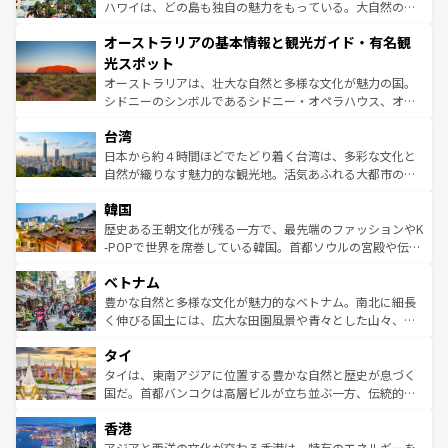
西部には大自然が広がり、グランドキャニオンやイエロー
ハワイは、どの島も独自の魅力をもっている。大自然の神
ストーン国立公園といった絶景が堪能できる。さらに、南
秘を感じたいなら、火山が生み出した壮大な景観を誇るハ
オーストラリアの基本情報と観光ガイド・有名観
部のニューオーリンズでは、音楽と美食が融合した独特の
ワイ島は見逃せない。また、定番の観光地といえばオアフ
文化が魅力。旅行者はアメリカの各地域で異なる魅力を楽
島だが、静かな自然を求めるならマウイ島やカウアイ島が
光スポット
しみながら、その多様性と豊かな歴史を感じることができ
おすすめ。エメラルドグリーンに輝く海をはじめ、豊かな
オーストラリアは、壮大な自然と多様な文化が魅力の国。
るだろう。車でのロードトリップや列車の旅も、アメリカ
文化や歴史が息づいている。「アロハスピリット」と呼ば
シドニーのシンボルであるシドニー・オペラハウス、オー
ならではの贅沢な旅のスタイルだ。 なお、新着のアメリカ
れるおもてなしの心で訪れる人々を迎えてくれるハワイの
ストラリア東海岸北部に広がる大サンゴ礁地帯グレートバ
情報は
コンテンツ一覧
を参照してほしい。
人々、おいしいローカルフードやハワイアンミュージッ
台湾
リアリーフや大陸中央部にそびえるウルル（エアーズロッ
ク、伝統的なフラダンスなど、すべてがハワイの魅力を彩
ク）、タスマニアの美しい原生林やケアンズの熱帯雨林な
日本から約４時間ほどでたどり着く台湾は、多彩な文化と
っている。訪れるたびに新しい発見と感動が待っているハ
ど、見どころがたくさん。また、カフェやワイン、オージ
自然が織りなす魅力的な観光地。活気あふれる大都市の台
ワイを、存分に味わってほしい。 なお、新着のハワイ情報
ービーフなどの食文化も豊かで、美味しいものであふれて
北やノスタルジックな町並みが人気な九份（ジォウフェ
は
コンテンツ一覧
を参照してほしい。
韓国
いる。アクティビティも充実しており、サーフィンやダイ
ン）、静ひつな山岳地帯である台湾東部など、都市の喧騒
ビング、ハイキングなど、アウトドア好きにはたまらな
と山間の静けさが共存しており、訪れる人に新しい発見と
歴史ある王朝文化が残る一方で、最先端のファッションやK
い。オーストラリアの多彩な魅力を存分に味わいつくそ
驚きをもたらしてくれる。また、奥深い台湾の食文化も魅
-POPで世界を席巻している韓国。首都ソウルの宮殿や伝統
う。 なお、新着のオーストラリア情報は
コンテンツ一覧
を
力で、夜市などの屋台グルメから高級料理、ヘルシーで美
家屋が並ぶエリアでは韓国の歴史と文化に浸ることがで
参照してほしい。
ベトナム
容にもいいと評判のスイーツなど、バラエティ豊かな料理
き、地方に足を延ばせば四季折々の自然美を楽しむことが
が味わえる。 なお、新着の台湾情報は
コンテンツ一覧
を参
できる。そして、キムチや焼肉、絶品のストリートフード
豊かな自然と多様な文化が魅力的なベトナム。南北に細長
照してほしい。
まで、さまざまな韓国料理が待っている。夜には、韓国な
く伸びる国土には、広大な田園風景や青々とした山々、世
らではのナイトライフも堪能できる。あたたかいホスピタ
界遺産に登録された壮大な自然景観が点在し、都市部では
タイ
リティに包まれながら、韓国の多彩な魅力を心ゆくまで味
急速な発展と共に伝統が息づく。ハノイの古い町並みやホ
わってみてほしい。 なお、新着の韓国情報は
コンテンツ一
ーチミン市のフランス統治時代の建物も、独特の雰囲気を
タイは、東南アジアに位置する豊かな自然と歴史が息づく
覧
を参照してほしい。
醸し出している。また、バラエティの豊かさとおいしさで
国だ。首都バンコクは高層ビルが立ち並ぶ一方、伝統的な
世界中の食通を魅了してやまないベトナム料理も魅力のひ
寺院や市場がいたるところに点在し、古きよき文化と現代
香港
とつ。フォーやバインミー、ベトナムコーヒーなどは、ぜ
の活気が交差している。北部ではチェンマイなどの山岳地
ひ現地で味わいたい。どの地域を訪れてもあたたかい人々
帯で自然と触れ合い、南部ではプーケットやクラビの美し
アジアと西洋の文化が交わる香港は、特有のエネルギーを