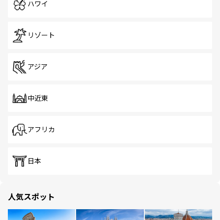
ハワイ
リゾート
アジア
中近東
アフリカ
日本
人気スポット