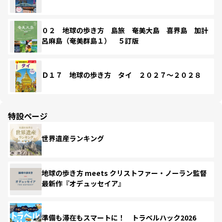
０２ 地球の歩き方 島旅 奄美大島 喜界島 加計
呂麻島（奄美群島１） ５訂版
Ｄ１７ 地球の歩き方 タイ ２０２７～２０２８
特設ページ
世界遺産ランキング
地球の歩き方 meets クリストファー・ノーラン監督
最新作『オデュッセイア』
準備も滞在もスマートに！ トラベルハック2026