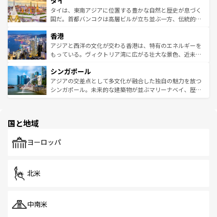
タイ
リティに包まれながら、韓国の多彩な魅力を心ゆくまで味
急速な発展と共に伝統が息づく。ハノイの古い町並みやホ
わってみてほしい。 なお、新着の韓国情報は
コンテンツ一
ーチミン市のフランス統治時代の建物も、独特の雰囲気を
タイは、東南アジアに位置する豊かな自然と歴史が息づく
覧
を参照してほしい。
醸し出している。また、バラエティの豊かさとおいしさで
国だ。首都バンコクは高層ビルが立ち並ぶ一方、伝統的な
世界中の食通を魅了してやまないベトナム料理も魅力のひ
寺院や市場がいたるところに点在し、古きよき文化と現代
香港
とつ。フォーやバインミー、ベトナムコーヒーなどは、ぜ
の活気が交差している。北部ではチェンマイなどの山岳地
ひ現地で味わいたい。どの地域を訪れてもあたたかい人々
帯で自然と触れ合い、南部ではプーケットやクラビの美し
アジアと西洋の文化が交わる香港は、特有のエネルギーを
が旅行者を迎えてくれるので、きっと忘れられない旅にな
いビーチでリゾート気分を楽しむことができる。タイ料理
もっている。ヴィクトリア湾に広がる壮大な景色、近未来
るはずだ。 なお、新着のベトナム情報は
コンテンツ一覧
を
は世界的に有名で、屋台から高級レストランまで味覚を刺
的なアートスポット、そして歴史と現代が融合した町並
参照してほしい。
シンガポール
激する。気候は一年中温暖で、どの季節にも異なる楽しみ
み、どこを訪れても感動するはず。観光スポットが密集し
が待っている。親しみやすいタイの人々、仏教を中心とし
ており、効率よく見どころを回れるのも魅力。息をのむよ
アジアの交差点として多文化が融合した独自の魅力を放つ
た文化、そして多様な観光資源が、訪れる旅人を魅了し続
うな絶景から文化的な体験まで、香港を存分に楽しみ尽く
シンガポール。未来的な建築物が並ぶマリーナベイ、歴史
ける。 なお、新着のタイ情報は
コンテンツ一覧
を参照して
そう。 なお、新着の香港情報は
コンテンツ一覧
を参照して
と伝統を感じられるエスニックタウン、多数の緑豊かな公
ほしい。
ほしい。
園や自然保護区など、自然が調和した近代的な景観と文化
の多様性あふれるカラフルな町は、どこを歩いても新しい
国と地域
発見がある。さらに、治安のよさや充実した公共交通機関
も、旅行者にとっては魅力的なポイント。グルメも豊富
で、ホーカーズは地元の風情を楽しめる外せないスポット
ヨーロッパ
だ。訪れる人を飽きさせないシンガポールで、多様な魅力
を体感しよう。 なお、新着のシンガポール情報は
コンテン
ツ一覧
を参照してほしい。
北米
中南米