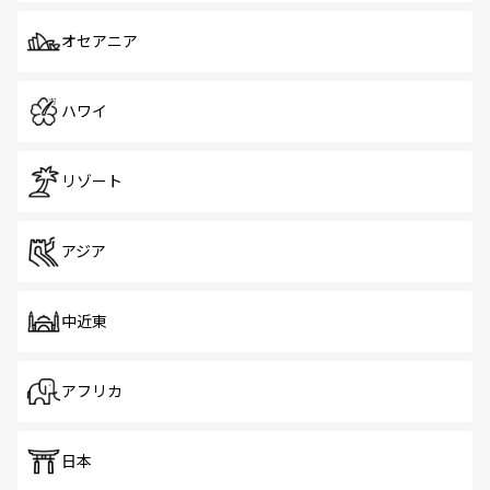
オセアニア
ハワイ
リゾート
アジア
中近東
アフリカ
日本