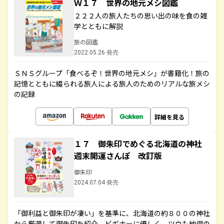
Ｗ１７ 世界の地元メシ図鑑
２２２人の旅人たちの思い出の味を食の雑
学とともに解説
旅の図鑑
2022.05.26 発売
ＳＮＳグループ「食べるぞ！世界の地元メシ」が書籍化！旅の
記憶とともに綴られる旅人による旅人のためのリアルな旅メシ
の記録
詳細を見る
１７ 御朱印でめぐる北海道の神社
週末開運さんぽ 改訂版
御朱印
2024.07.04 発売
「御利益と御朱印が凄い」を基準に、北海道の約８００の神社
から厳選して御朱印を紹介。ビギナーに優しく、ツウも納得の