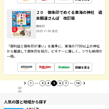
２０ 御朱印でめぐる東海の神社 週
末開運さんぽ 改訂版
御朱印
2025.11.06 発売
「御利益と御朱印が凄い」を基準に、東海の7700以上の神社
から厳選して御朱印を紹介。ビギナーに優しく、ツウも納得の
一冊。
詳細を見る
…
…
1
3
4
5
6
7
16
AD
AD
人気の国と地域から探す