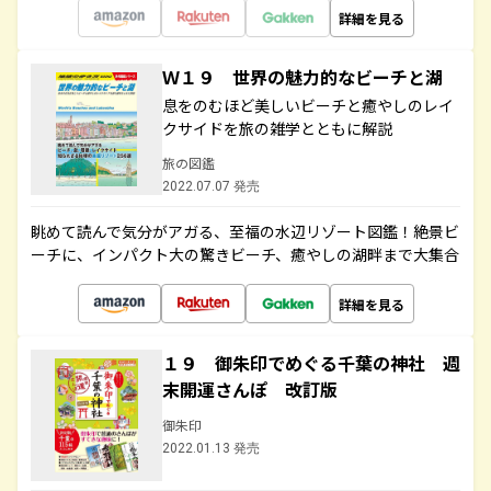
詳細を見る
Ｗ１９ 世界の魅力的なビーチと湖
息をのむほど美しいビーチと癒やしのレイ
クサイドを旅の雑学とともに解説
旅の図鑑
2022.07.07 発売
眺めて読んで気分がアガる、至福の水辺リゾート図鑑！絶景ビ
ーチに、インパクト大の驚きビーチ、癒やしの湖畔まで大集合
詳細を見る
１９ 御朱印でめぐる千葉の神社 週
末開運さんぽ 改訂版
御朱印
2022.01.13 発売