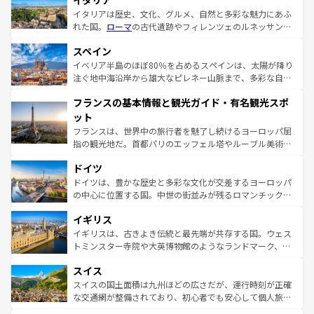
イタリア
イタリアは歴史、文化、グルメ、自然と多彩な魅力にあふ
れた国。
ローマ
の古代遺跡やフィレンツェのルネッサンス
美術、ヴェネツィアの運河など、歴史あるスポットはもち
スペイン
ろん、トスカーナの美しい田園風景やアマルフィ海岸の絶
景など、自然景観も見逃せない。観光の合間には、本場の
イベリア半島のほぼ80％を占めるスペインは、太陽が降り
ピザやパスタなど、絶品のイタリア料理を堪能することも
注ぐ地中海沿岸から雄大なピレネー山脈まで、多彩な自然
できる。朝目覚めてから夜眠るまで、すべての瞬間を楽し
と文化が詰まったヨーロッパ屈指の旅行先だ。多様な地域
フランスの基本情報と観光ガイド・有名観光スポ
ませてくれるイタリアで、忘れられない旅をしてみよう！
文化が根付くこの国では、情熱的なフラメンコ、熱気あふ
なお、新着のイタリア情報は
コンテンツ一覧
を参照してほ
れる闘牛、そして美味しいタパスが生活の一部となってい
ット
しい。
る。首都マドリードの洗練された雰囲気や、バルセロナの
フランスは、世界中の旅行者を魅了し続けるヨーロッパ屈
アートに溢れた街角から、地方では古代ローマ遺跡や中世
指の観光地だ。首都パリのエッフェル塔やルーブル美術館
の城塞都市、穏やかなビーチリゾートまで多彩な表情を見
といった象徴的なスポットから、田舎町の古風な美しさま
せる。地方によって風土や気候が異なるスペインはその個
ドイツ
で、幅広い魅力が詰まっている。華麗な宮殿、歴史的な大
性で訪れる人を魅了する。 なお、新着のスペイン情報は
コ
聖堂、美しいビーチ、そして豊かな自然が、訪れる者を心
ドイツは、豊かな歴史と多彩な文化が交差するヨーロッパ
ンテンツ一覧
を参照してほしい。
から魅了する。また、フランスは美食の国としても知ら
の中心に位置する国。中世の街並みが残るロマンチック街
れ、フランス料理はユネスコ無形文化遺産にも登録されて
道から、未来を先取りするようなモダンな都市まで多様な
イギリス
いる。シャンパンの発祥地であるランス、プロヴァンスの
顔を持つこの国は、どこを歩いても飽きることがない。ベ
香り高いラベンダー畑など、多彩な楽しみ方が可能だ。さ
ルリンの文化的活気、バイエルン州のアルプスの絶景、そ
イギリスは、古きよき伝統と最先端が共存する国。ウェス
らに、パリ以外の地域にも魅力が溢れており、どの街角に
してライン川沿いのワイン畑といった風景は必見。ビール
トミンスター寺院や大英博物館のようなランドマーク、歴
も豊かな歴史と文化が息づいている。パリ以外の個性あふ
とソーセージを味わいながら地元の人と過ごす楽しい時間
史ある大学都市、美しい丘陵地帯や牧歌的な風景など、エ
れる地方に足を運ぶとそれぞれで全く異なる文化を体験で
スイス
は、お酒好きな人にはぜひ体験してほしい。 なお、新着の
リアごとに異なる魅力がある。また、優雅なアフタヌーン
きるだろう。 なお、新着のフランス情報は
コンテンツ一覧
ドイツ情報は
コンテンツ一覧
を参照してほしい。
ティー、ビール好きにはたまらない英国パブ、サッカー観
スイスの国土面積は九州ほどの広さだが、運行時刻が正確
を参照してほしい。
戦など、本場だからこそできる体験も豊富。イギリスを旅
な交通網が整備されており、初心者でも安心して個人旅行
して楽しみつくそう。 なお、新着のイギリス情報は
コンテ
を楽しめる。日本同様に時刻表どおりの旅が可能だ。中世