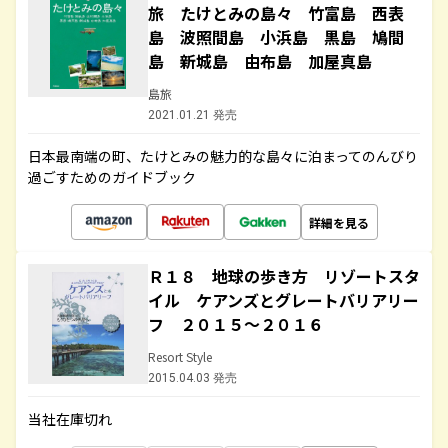
旅 たけとみの島々 竹富島 西表
島 波照間島 小浜島 黒島 鳩間
島 新城島 由布島 加屋真島
島旅
2021.01.21 発売
日本最南端の町、たけとみの魅力的な島々に泊まってのんびり
過ごすためのガイドブック
詳細を見る
Ｒ１８ 地球の歩き方 リゾートスタ
イル ケアンズとグレートバリアリー
フ ２０１５～２０１６
Resort Style
2015.04.03 発売
当社在庫切れ