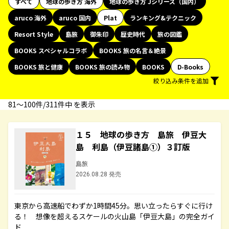
すべて
地球の歩き方 海外
地球の歩き方 Jシリーズ（国内）
aruco 海外
aruco 国内
Plat
ランキング&テクニック
Resort Style
島旅
御朱印
歴史時代
旅の図鑑
BOOKS スペシャルコラボ
BOOKS 旅の名言＆絶景
BOOKS 旅と健康
BOOKS 旅の読み物
BOOKS
D-Books
絞り込み条件を追加
81〜100件/311件中 を表示
１５ 地球の歩き方 島旅 伊豆大
島 利島（伊豆諸島①）３訂版
島旅
2026.08.28 発売
東京から高速船でわずか1時間45分。思い立ったらすぐに行け
る！ 想像を超えるスケールの火山島「伊豆大島」の完全ガイ
ド