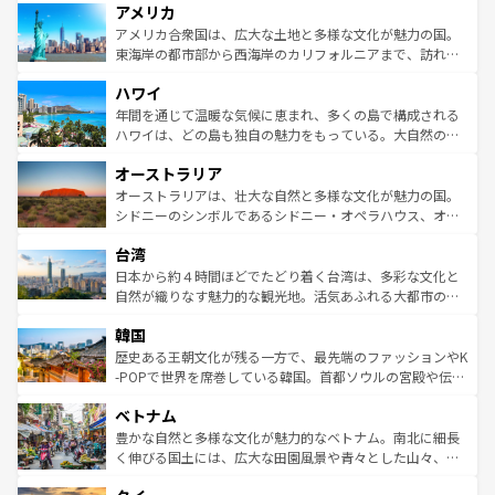
アメリカ
ンツ一覧
を参照してほしい。
の建物がそのまま残る町や、スイスならではのユニークな
博物館もあり、アルプス観光だけでなく町歩きも満喫する
アメリカ合衆国は、広大な土地と多様な文化が魅力の国。
ことができる。国民の所得が高いため物価も高いが、旅行
東海岸の都市部から西海岸のカリフォルニアまで、訪れる
者向けの交通パス提供のサービスもあり、うまく活用すれ
場所ごとに異なる風景と体験が待っている。ニューヨーク
ハワイ
ば市内交通費無料で観光を楽しむこともできる。 なお、新
のような巨大都市は、観光、ショッピング、エンターテイ
着のスイス情報は
コンテンツ一覧
を参照してほしい。
ンメントが詰まった刺激的なスポットだ。一方、アメリカ
年間を通じて温暖な気候に恵まれ、多くの島で構成される
西部には大自然が広がり、グランドキャニオンやイエロー
ハワイは、どの島も独自の魅力をもっている。大自然の神
ストーン国立公園といった絶景が堪能できる。さらに、南
秘を感じたいなら、火山が生み出した壮大な景観を誇るハ
オーストラリア
部のニューオーリンズでは、音楽と美食が融合した独特の
ワイ島は見逃せない。また、定番の観光地といえばオアフ
文化が魅力。旅行者はアメリカの各地域で異なる魅力を楽
島だが、静かな自然を求めるならマウイ島やカウアイ島が
オーストラリアは、壮大な自然と多様な文化が魅力の国。
しみながら、その多様性と豊かな歴史を感じることができ
おすすめ。エメラルドグリーンに輝く海をはじめ、豊かな
シドニーのシンボルであるシドニー・オペラハウス、オー
るだろう。車でのロードトリップや列車の旅も、アメリカ
文化や歴史が息づいている。「アロハスピリット」と呼ば
ストラリア東海岸北部に広がる大サンゴ礁地帯グレートバ
ならではの贅沢な旅のスタイルだ。 なお、新着のアメリカ
台湾
れるおもてなしの心で訪れる人々を迎えてくれるハワイの
リアリーフや大陸中央部にそびえるウルル（エアーズロッ
情報は
コンテンツ一覧
を参照してほしい。
人々、おいしいローカルフードやハワイアンミュージッ
ク）、タスマニアの美しい原生林やケアンズの熱帯雨林な
日本から約４時間ほどでたどり着く台湾は、多彩な文化と
ク、伝統的なフラダンスなど、すべてがハワイの魅力を彩
ど、見どころがたくさん。また、カフェやワイン、オージ
自然が織りなす魅力的な観光地。活気あふれる大都市の台
っている。訪れるたびに新しい発見と感動が待っているハ
ービーフなどの食文化も豊かで、美味しいものであふれて
北やノスタルジックな町並みが人気な九份（ジォウフェ
ワイを、存分に味わってほしい。 なお、新着のハワイ情報
韓国
いる。アクティビティも充実しており、サーフィンやダイ
ン）、静ひつな山岳地帯である台湾東部など、都市の喧騒
は
コンテンツ一覧
を参照してほしい。
ビング、ハイキングなど、アウトドア好きにはたまらな
と山間の静けさが共存しており、訪れる人に新しい発見と
歴史ある王朝文化が残る一方で、最先端のファッションやK
い。オーストラリアの多彩な魅力を存分に味わいつくそ
驚きをもたらしてくれる。また、奥深い台湾の食文化も魅
-POPで世界を席巻している韓国。首都ソウルの宮殿や伝統
う。 なお、新着のオーストラリア情報は
コンテンツ一覧
を
力で、夜市などの屋台グルメから高級料理、ヘルシーで美
家屋が並ぶエリアでは韓国の歴史と文化に浸ることがで
参照してほしい。
ベトナム
容にもいいと評判のスイーツなど、バラエティ豊かな料理
き、地方に足を延ばせば四季折々の自然美を楽しむことが
が味わえる。 なお、新着の台湾情報は
コンテンツ一覧
を参
できる。そして、キムチや焼肉、絶品のストリートフード
豊かな自然と多様な文化が魅力的なベトナム。南北に細長
照してほしい。
まで、さまざまな韓国料理が待っている。夜には、韓国な
く伸びる国土には、広大な田園風景や青々とした山々、世
らではのナイトライフも堪能できる。あたたかいホスピタ
界遺産に登録された壮大な自然景観が点在し、都市部では