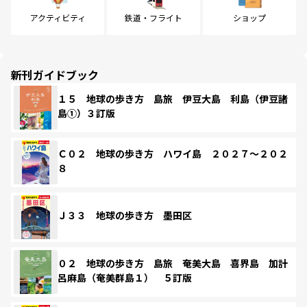
アクティビティ
鉄道・フライト
ショップ
新刊ガイドブック
１５ 地球の歩き方 島旅 伊豆大島 利島（伊豆諸
島①）３訂版
Ｃ０２ 地球の歩き方 ハワイ島 ２０２７～２０２
８
Ｊ３３ 地球の歩き方 墨田区
０２ 地球の歩き方 島旅 奄美大島 喜界島 加計
呂麻島（奄美群島１） ５訂版