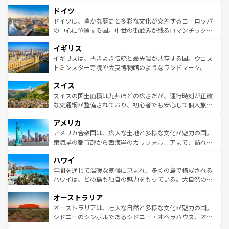
といった象徴的なスポットから、田舎町の古風な美しさま
せる。地方によって風土や気候が異なるスペインはその個
ドイツ
で、幅広い魅力が詰まっている。華麗な宮殿、歴史的な大
性で訪れる人を魅了する。 なお、新着のスペイン情報は
コ
聖堂、美しいビーチ、そして豊かな自然が、訪れる者を心
ドイツは、豊かな歴史と多彩な文化が交差するヨーロッパ
ンテンツ一覧
を参照してほしい。
から魅了する。また、フランスは美食の国としても知ら
の中心に位置する国。中世の街並みが残るロマンチック街
れ、フランス料理はユネスコ無形文化遺産にも登録されて
道から、未来を先取りするようなモダンな都市まで多様な
イギリス
いる。シャンパンの発祥地であるランス、プロヴァンスの
顔を持つこの国は、どこを歩いても飽きることがない。ベ
香り高いラベンダー畑など、多彩な楽しみ方が可能だ。さ
ルリンの文化的活気、バイエルン州のアルプスの絶景、そ
イギリスは、古きよき伝統と最先端が共存する国。ウェス
らに、パリ以外の地域にも魅力が溢れており、どの街角に
してライン川沿いのワイン畑といった風景は必見。ビール
トミンスター寺院や大英博物館のようなランドマーク、歴
も豊かな歴史と文化が息づいている。パリ以外の個性あふ
とソーセージを味わいながら地元の人と過ごす楽しい時間
史ある大学都市、美しい丘陵地帯や牧歌的な風景など、エ
れる地方に足を運ぶとそれぞれで全く異なる文化を体験で
スイス
は、お酒好きな人にはぜひ体験してほしい。 なお、新着の
リアごとに異なる魅力がある。また、優雅なアフタヌーン
きるだろう。 なお、新着のフランス情報は
コンテンツ一覧
ドイツ情報は
コンテンツ一覧
を参照してほしい。
ティー、ビール好きにはたまらない英国パブ、サッカー観
スイスの国土面積は九州ほどの広さだが、運行時刻が正確
を参照してほしい。
戦など、本場だからこそできる体験も豊富。イギリスを旅
な交通網が整備されており、初心者でも安心して個人旅行
して楽しみつくそう。 なお、新着のイギリス情報は
コンテ
を楽しめる。日本同様に時刻表どおりの旅が可能だ。中世
アメリカ
ンツ一覧
を参照してほしい。
の建物がそのまま残る町や、スイスならではのユニークな
博物館もあり、アルプス観光だけでなく町歩きも満喫する
アメリカ合衆国は、広大な土地と多様な文化が魅力の国。
ことができる。国民の所得が高いため物価も高いが、旅行
東海岸の都市部から西海岸のカリフォルニアまで、訪れる
者向けの交通パス提供のサービスもあり、うまく活用すれ
場所ごとに異なる風景と体験が待っている。ニューヨーク
ハワイ
ば市内交通費無料で観光を楽しむこともできる。 なお、新
のような巨大都市は、観光、ショッピング、エンターテイ
着のスイス情報は
コンテンツ一覧
を参照してほしい。
ンメントが詰まった刺激的なスポットだ。一方、アメリカ
年間を通じて温暖な気候に恵まれ、多くの島で構成される
西部には大自然が広がり、グランドキャニオンやイエロー
ハワイは、どの島も独自の魅力をもっている。大自然の神
ストーン国立公園といった絶景が堪能できる。さらに、南
秘を感じたいなら、火山が生み出した壮大な景観を誇るハ
オーストラリア
部のニューオーリンズでは、音楽と美食が融合した独特の
ワイ島は見逃せない。また、定番の観光地といえばオアフ
文化が魅力。旅行者はアメリカの各地域で異なる魅力を楽
島だが、静かな自然を求めるならマウイ島やカウアイ島が
オーストラリアは、壮大な自然と多様な文化が魅力の国。
しみながら、その多様性と豊かな歴史を感じることができ
おすすめ。エメラルドグリーンに輝く海をはじめ、豊かな
シドニーのシンボルであるシドニー・オペラハウス、オー
るだろう。車でのロードトリップや列車の旅も、アメリカ
文化や歴史が息づいている。「アロハスピリット」と呼ば
ストラリア東海岸北部に広がる大サンゴ礁地帯グレートバ