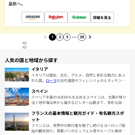
島旅へ。
詳細を見る
…
1
2
3
20
AD
AD
人気の国と地域から探す
イタリア
イタリアは歴史、文化、グルメ、自然と多彩な魅力にあふ
れた国。
ローマ
の古代遺跡やフィレンツェのルネッサンス
美術、ヴェネツィアの運河など、歴史あるスポットはもち
スペイン
ろん、トスカーナの美しい田園風景やアマルフィ海岸の絶
景など、自然景観も見逃せない。観光の合間には、本場の
イベリア半島のほぼ80％を占めるスペインは、太陽が降り
ピザやパスタなど、絶品のイタリア料理を堪能することも
注ぐ地中海沿岸から雄大なピレネー山脈まで、多彩な自然
できる。朝目覚めてから夜眠るまで、すべての瞬間を楽し
と文化が詰まったヨーロッパ屈指の旅行先だ。多様な地域
フランスの基本情報と観光ガイド・有名観光スポ
ませてくれるイタリアで、忘れられない旅をしてみよう！
文化が根付くこの国では、情熱的なフラメンコ、熱気あふ
なお、新着のイタリア情報は
コンテンツ一覧
を参照してほ
れる闘牛、そして美味しいタパスが生活の一部となってい
ット
しい。
る。首都マドリードの洗練された雰囲気や、バルセロナの
フランスは、世界中の旅行者を魅了し続けるヨーロッパ屈
アートに溢れた街角から、地方では古代ローマ遺跡や中世
指の観光地だ。首都パリのエッフェル塔やルーブル美術館
の城塞都市、穏やかなビーチリゾートまで多彩な表情を見