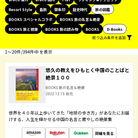
Resort Style
島旅
御朱印
歴史時代
旅の図鑑
BOOKS スペシャルコラボ
BOOKS 旅の名言＆絶景
BOOKS 旅と健康
BOOKS 旅の読み物
BOOKS
D-Books
絞り込み条件を追加
1〜20件/394件中 を表示
悠久の教えをひもとく中国のことばと
絶景１００
BOOKS 旅の名言＆絶景
2022.12.15 発売
世界を４０年以上歩いてきた「地球の歩き方」があなたにお届
けする、人生を輝かせる中国の名言と癒やしの絶景集
詳細を見る