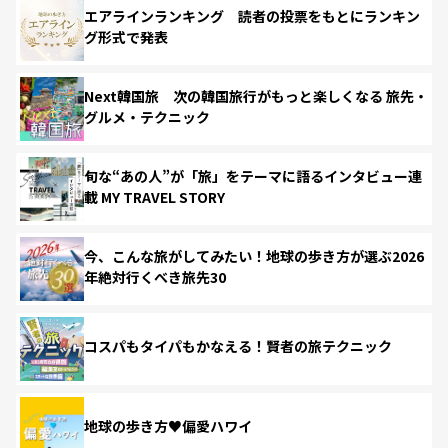
エアラインランキング 読者の投票をもとにランキン
グ形式で発表
Next韓国旅 次の韓国旅行がもっと楽しくなる 旅先・
グルメ・テクニック
旬な“あの人”が「旅」をテーマに語るインタビュー連
載 MY TRAVEL STORY
今、こんな旅がしてみたい！地球の歩き方が選ぶ2026
年絶対行くべき旅先30
コスパもタイパもかなえる！賢者の旅テクニック
地球の歩き方♥偏愛ハワイ