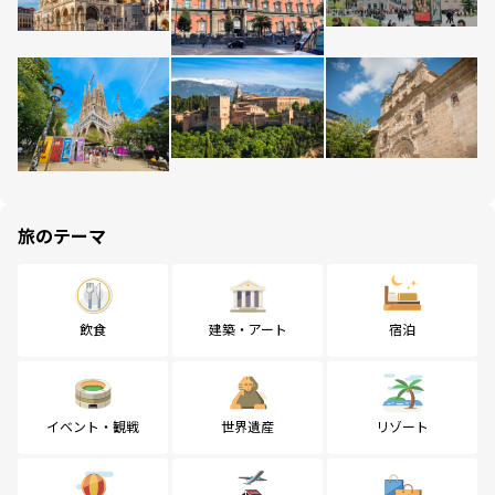
旅のテーマ
飲食
建築・アート
宿泊
イベント・観戦
世界遺産
リゾート