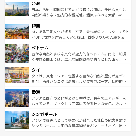
ならではの贅沢な旅のスタイルだ。 なお、新着のアメリカ
台湾
れるおもてなしの心で訪れる人々を迎えてくれるハワイの
リアリーフや大陸中央部にそびえるウルル（エアーズロッ
情報は
コンテンツ一覧
を参照してほしい。
人々、おいしいローカルフードやハワイアンミュージッ
ク）、タスマニアの美しい原生林やケアンズの熱帯雨林な
日本から約４時間ほどでたどり着く台湾は、多彩な文化と
ク、伝統的なフラダンスなど、すべてがハワイの魅力を彩
ど、見どころがたくさん。また、カフェやワイン、オージ
自然が織りなす魅力的な観光地。活気あふれる大都市の台
っている。訪れるたびに新しい発見と感動が待っているハ
ービーフなどの食文化も豊かで、美味しいものであふれて
北やノスタルジックな町並みが人気な九份（ジォウフェ
ワイを、存分に味わってほしい。 なお、新着のハワイ情報
韓国
いる。アクティビティも充実しており、サーフィンやダイ
ン）、静ひつな山岳地帯である台湾東部など、都市の喧騒
は
コンテンツ一覧
を参照してほしい。
ビング、ハイキングなど、アウトドア好きにはたまらな
と山間の静けさが共存しており、訪れる人に新しい発見と
歴史ある王朝文化が残る一方で、最先端のファッションやK
い。オーストラリアの多彩な魅力を存分に味わいつくそ
驚きをもたらしてくれる。また、奥深い台湾の食文化も魅
-POPで世界を席巻している韓国。首都ソウルの宮殿や伝統
う。 なお、新着のオーストラリア情報は
コンテンツ一覧
を
力で、夜市などの屋台グルメから高級料理、ヘルシーで美
家屋が並ぶエリアでは韓国の歴史と文化に浸ることがで
参照してほしい。
ベトナム
容にもいいと評判のスイーツなど、バラエティ豊かな料理
き、地方に足を延ばせば四季折々の自然美を楽しむことが
が味わえる。 なお、新着の台湾情報は
コンテンツ一覧
を参
できる。そして、キムチや焼肉、絶品のストリートフード
豊かな自然と多様な文化が魅力的なベトナム。南北に細長
照してほしい。
まで、さまざまな韓国料理が待っている。夜には、韓国な
く伸びる国土には、広大な田園風景や青々とした山々、世
らではのナイトライフも堪能できる。あたたかいホスピタ
界遺産に登録された壮大な自然景観が点在し、都市部では
タイ
リティに包まれながら、韓国の多彩な魅力を心ゆくまで味
急速な発展と共に伝統が息づく。ハノイの古い町並みやホ
わってみてほしい。 なお、新着の韓国情報は
コンテンツ一
ーチミン市のフランス統治時代の建物も、独特の雰囲気を
タイは、東南アジアに位置する豊かな自然と歴史が息づく
覧
を参照してほしい。
醸し出している。また、バラエティの豊かさとおいしさで
国だ。首都バンコクは高層ビルが立ち並ぶ一方、伝統的な
世界中の食通を魅了してやまないベトナム料理も魅力のひ
寺院や市場がいたるところに点在し、古きよき文化と現代
香港
とつ。フォーやバインミー、ベトナムコーヒーなどは、ぜ
の活気が交差している。北部ではチェンマイなどの山岳地
ひ現地で味わいたい。どの地域を訪れてもあたたかい人々
帯で自然と触れ合い、南部ではプーケットやクラビの美し
アジアと西洋の文化が交わる香港は、特有のエネルギーを
が旅行者を迎えてくれるので、きっと忘れられない旅にな
いビーチでリゾート気分を楽しむことができる。タイ料理
もっている。ヴィクトリア湾に広がる壮大な景色、近未来
るはずだ。 なお、新着のベトナム情報は
コンテンツ一覧
を
は世界的に有名で、屋台から高級レストランまで味覚を刺
的なアートスポット、そして歴史と現代が融合した町並
参照してほしい。
シンガポール
激する。気候は一年中温暖で、どの季節にも異なる楽しみ
み、どこを訪れても感動するはず。観光スポットが密集し
が待っている。親しみやすいタイの人々、仏教を中心とし
ており、効率よく見どころを回れるのも魅力。息をのむよ
アジアの交差点として多文化が融合した独自の魅力を放つ
た文化、そして多様な観光資源が、訪れる旅人を魅了し続
うな絶景から文化的な体験まで、香港を存分に楽しみ尽く
シンガポール。未来的な建築物が並ぶマリーナベイ、歴史
ける。 なお、新着のタイ情報は
コンテンツ一覧
を参照して
そう。 なお、新着の香港情報は
コンテンツ一覧
を参照して
と伝統を感じられるエスニックタウン、多数の緑豊かな公
ほしい。