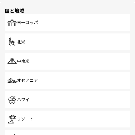
ほしい。
園や自然保護区など、自然が調和した近代的な景観と文化
の多様性あふれるカラフルな町は、どこを歩いても新しい
国と地域
発見がある。さらに、治安のよさや充実した公共交通機関
も、旅行者にとっては魅力的なポイント。グルメも豊富
で、ホーカーズは地元の風情を楽しめる外せないスポット
ヨーロッパ
だ。訪れる人を飽きさせないシンガポールで、多様な魅力
を体感しよう。 なお、新着のシンガポール情報は
コンテン
ツ一覧
を参照してほしい。
北米
中南米
オセアニア
ハワイ
リゾート