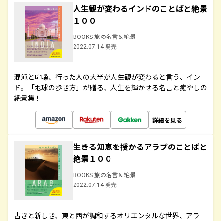
人生観が変わるインドのことばと絶景
１００
BOOKS 旅の名言＆絶景
2022.07.14 発売
混沌と喧噪、行った人の大半が人生観が変わると言う、イン
ド。「地球の歩き方」が贈る、人生を輝かせる名言と癒やしの
絶景集！
詳細を見る
生きる知恵を授かるアラブのことばと
絶景１００
BOOKS 旅の名言＆絶景
2022.07.14 発売
古きと新しき、東と西が調和するオリエンタルな世界、アラ