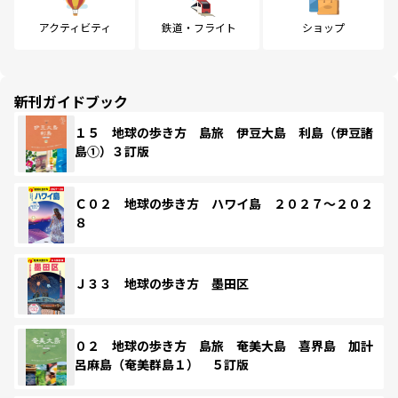
アクティビティ
鉄道・フライト
ショップ
新刊ガイドブック
１５ 地球の歩き方 島旅 伊豆大島 利島（伊豆諸
島①）３訂版
Ｃ０２ 地球の歩き方 ハワイ島 ２０２７～２０２
８
Ｊ３３ 地球の歩き方 墨田区
０２ 地球の歩き方 島旅 奄美大島 喜界島 加計
呂麻島（奄美群島１） ５訂版