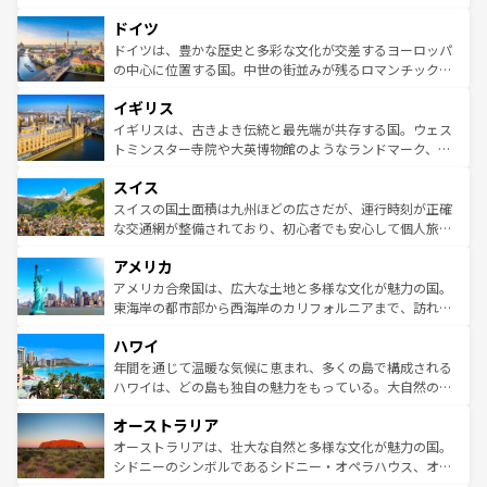
の城塞都市、穏やかなビーチリゾートまで多彩な表情を見
といった象徴的なスポットから、田舎町の古風な美しさま
せる。地方によって風土や気候が異なるスペインはその個
ドイツ
で、幅広い魅力が詰まっている。華麗な宮殿、歴史的な大
性で訪れる人を魅了する。 なお、新着のスペイン情報は
コ
聖堂、美しいビーチ、そして豊かな自然が、訪れる者を心
ドイツは、豊かな歴史と多彩な文化が交差するヨーロッパ
ンテンツ一覧
を参照してほしい。
から魅了する。また、フランスは美食の国としても知ら
の中心に位置する国。中世の街並みが残るロマンチック街
れ、フランス料理はユネスコ無形文化遺産にも登録されて
道から、未来を先取りするようなモダンな都市まで多様な
イギリス
いる。シャンパンの発祥地であるランス、プロヴァンスの
顔を持つこの国は、どこを歩いても飽きることがない。ベ
香り高いラベンダー畑など、多彩な楽しみ方が可能だ。さ
ルリンの文化的活気、バイエルン州のアルプスの絶景、そ
イギリスは、古きよき伝統と最先端が共存する国。ウェス
らに、パリ以外の地域にも魅力が溢れており、どの街角に
してライン川沿いのワイン畑といった風景は必見。ビール
トミンスター寺院や大英博物館のようなランドマーク、歴
も豊かな歴史と文化が息づいている。パリ以外の個性あふ
とソーセージを味わいながら地元の人と過ごす楽しい時間
史ある大学都市、美しい丘陵地帯や牧歌的な風景など、エ
れる地方に足を運ぶとそれぞれで全く異なる文化を体験で
スイス
は、お酒好きな人にはぜひ体験してほしい。 なお、新着の
リアごとに異なる魅力がある。また、優雅なアフタヌーン
きるだろう。 なお、新着のフランス情報は
コンテンツ一覧
ドイツ情報は
コンテンツ一覧
を参照してほしい。
ティー、ビール好きにはたまらない英国パブ、サッカー観
スイスの国土面積は九州ほどの広さだが、運行時刻が正確
を参照してほしい。
戦など、本場だからこそできる体験も豊富。イギリスを旅
な交通網が整備されており、初心者でも安心して個人旅行
して楽しみつくそう。 なお、新着のイギリス情報は
コンテ
を楽しめる。日本同様に時刻表どおりの旅が可能だ。中世
アメリカ
ンツ一覧
を参照してほしい。
の建物がそのまま残る町や、スイスならではのユニークな
博物館もあり、アルプス観光だけでなく町歩きも満喫する
アメリカ合衆国は、広大な土地と多様な文化が魅力の国。
ことができる。国民の所得が高いため物価も高いが、旅行
東海岸の都市部から西海岸のカリフォルニアまで、訪れる
者向けの交通パス提供のサービスもあり、うまく活用すれ
場所ごとに異なる風景と体験が待っている。ニューヨーク
ハワイ
ば市内交通費無料で観光を楽しむこともできる。 なお、新
のような巨大都市は、観光、ショッピング、エンターテイ
着のスイス情報は
コンテンツ一覧
を参照してほしい。
ンメントが詰まった刺激的なスポットだ。一方、アメリカ
年間を通じて温暖な気候に恵まれ、多くの島で構成される
西部には大自然が広がり、グランドキャニオンやイエロー
ハワイは、どの島も独自の魅力をもっている。大自然の神
ストーン国立公園といった絶景が堪能できる。さらに、南
秘を感じたいなら、火山が生み出した壮大な景観を誇るハ
オーストラリア
部のニューオーリンズでは、音楽と美食が融合した独特の
ワイ島は見逃せない。また、定番の観光地といえばオアフ
文化が魅力。旅行者はアメリカの各地域で異なる魅力を楽
島だが、静かな自然を求めるならマウイ島やカウアイ島が
オーストラリアは、壮大な自然と多様な文化が魅力の国。
しみながら、その多様性と豊かな歴史を感じることができ
おすすめ。エメラルドグリーンに輝く海をはじめ、豊かな
シドニーのシンボルであるシドニー・オペラハウス、オー
るだろう。車でのロードトリップや列車の旅も、アメリカ
文化や歴史が息づいている。「アロハスピリット」と呼ば
ストラリア東海岸北部に広がる大サンゴ礁地帯グレートバ