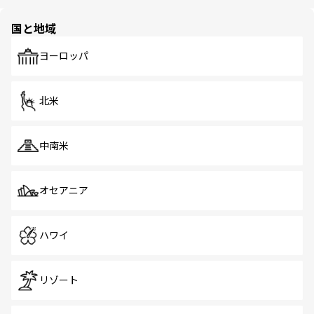
ほしい。
ほしい。
園や自然保護区など、自然が調和した近代的な景観と文化
の多様性あふれるカラフルな町は、どこを歩いても新しい
国と地域
発見がある。さらに、治安のよさや充実した公共交通機関
も、旅行者にとっては魅力的なポイント。グルメも豊富
で、ホーカーズは地元の風情を楽しめる外せないスポット
ヨーロッパ
だ。訪れる人を飽きさせないシンガポールで、多様な魅力
を体感しよう。 なお、新着のシンガポール情報は
コンテン
ツ一覧
を参照してほしい。
北米
中南米
オセアニア
ハワイ
リゾート