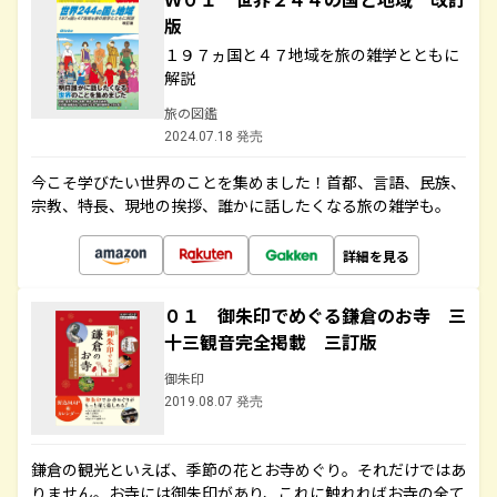
版
１９７ヵ国と４７地域を旅の雑学とともに
解説
旅の図鑑
2024.07.18 発売
今こそ学びたい世界のことを集めました！首都、言語、民族、
宗教、特長、現地の挨拶、誰かに話したくなる旅の雑学も。
詳細を見る
０１ 御朱印でめぐる鎌倉のお寺 三
十三観音完全掲載 三訂版
御朱印
2019.08.07 発売
鎌倉の観光といえば、季節の花とお寺めぐり。それだけではあ
りません。お寺には御朱印があり、これに触れればお寺の全て