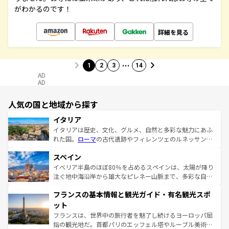
がわかるのです！
詳細を見る
…
1
2
3
14
AD
AD
人気の国と地域から探す
イタリア
イタリアは歴史、文化、グルメ、自然と多彩な魅力にあふ
れた国。
ローマ
の古代遺跡やフィレンツェのルネッサンス
美術、ヴェネツィアの運河など、歴史あるスポットはもち
スペイン
ろん、トスカーナの美しい田園風景やアマルフィ海岸の絶
景など、自然景観も見逃せない。観光の合間には、本場の
イベリア半島のほぼ80％を占めるスペインは、太陽が降り
ピザやパスタなど、絶品のイタリア料理を堪能することも
注ぐ地中海沿岸から雄大なピレネー山脈まで、多彩な自然
できる。朝目覚めてから夜眠るまで、すべての瞬間を楽し
と文化が詰まったヨーロッパ屈指の旅行先だ。多様な地域
フランスの基本情報と観光ガイド・有名観光スポ
ませてくれるイタリアで、忘れられない旅をしてみよう！
文化が根付くこの国では、情熱的なフラメンコ、熱気あふ
なお、新着のイタリア情報は
コンテンツ一覧
を参照してほ
れる闘牛、そして美味しいタパスが生活の一部となってい
ット
しい。
る。首都マドリードの洗練された雰囲気や、バルセロナの
フランスは、世界中の旅行者を魅了し続けるヨーロッパ屈
アートに溢れた街角から、地方では古代ローマ遺跡や中世
指の観光地だ。首都パリのエッフェル塔やルーブル美術館