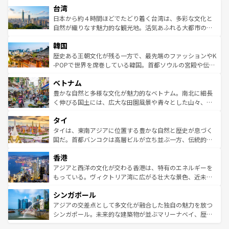
ならではの贅沢な旅のスタイルだ。 なお、新着のアメリカ
台湾
れるおもてなしの心で訪れる人々を迎えてくれるハワイの
リアリーフや大陸中央部にそびえるウルル（エアーズロッ
情報は
コンテンツ一覧
を参照してほしい。
人々、おいしいローカルフードやハワイアンミュージッ
ク）、タスマニアの美しい原生林やケアンズの熱帯雨林な
日本から約４時間ほどでたどり着く台湾は、多彩な文化と
ク、伝統的なフラダンスなど、すべてがハワイの魅力を彩
ど、見どころがたくさん。また、カフェやワイン、オージ
自然が織りなす魅力的な観光地。活気あふれる大都市の台
っている。訪れるたびに新しい発見と感動が待っているハ
ービーフなどの食文化も豊かで、美味しいものであふれて
北やノスタルジックな町並みが人気な九份（ジォウフェ
ワイを、存分に味わってほしい。 なお、新着のハワイ情報
韓国
いる。アクティビティも充実しており、サーフィンやダイ
ン）、静ひつな山岳地帯である台湾東部など、都市の喧騒
は
コンテンツ一覧
を参照してほしい。
ビング、ハイキングなど、アウトドア好きにはたまらな
と山間の静けさが共存しており、訪れる人に新しい発見と
歴史ある王朝文化が残る一方で、最先端のファッションやK
い。オーストラリアの多彩な魅力を存分に味わいつくそ
驚きをもたらしてくれる。また、奥深い台湾の食文化も魅
-POPで世界を席巻している韓国。首都ソウルの宮殿や伝統
う。 なお、新着のオーストラリア情報は
コンテンツ一覧
を
力で、夜市などの屋台グルメから高級料理、ヘルシーで美
家屋が並ぶエリアでは韓国の歴史と文化に浸ることがで
参照してほしい。
ベトナム
容にもいいと評判のスイーツなど、バラエティ豊かな料理
き、地方に足を延ばせば四季折々の自然美を楽しむことが
が味わえる。 なお、新着の台湾情報は
コンテンツ一覧
を参
できる。そして、キムチや焼肉、絶品のストリートフード
豊かな自然と多様な文化が魅力的なベトナム。南北に細長
照してほしい。
まで、さまざまな韓国料理が待っている。夜には、韓国な
く伸びる国土には、広大な田園風景や青々とした山々、世
らではのナイトライフも堪能できる。あたたかいホスピタ
界遺産に登録された壮大な自然景観が点在し、都市部では
タイ
リティに包まれながら、韓国の多彩な魅力を心ゆくまで味
急速な発展と共に伝統が息づく。ハノイの古い町並みやホ
わってみてほしい。 なお、新着の韓国情報は
コンテンツ一
ーチミン市のフランス統治時代の建物も、独特の雰囲気を
タイは、東南アジアに位置する豊かな自然と歴史が息づく
覧
を参照してほしい。
醸し出している。また、バラエティの豊かさとおいしさで
国だ。首都バンコクは高層ビルが立ち並ぶ一方、伝統的な
世界中の食通を魅了してやまないベトナム料理も魅力のひ
寺院や市場がいたるところに点在し、古きよき文化と現代
香港
とつ。フォーやバインミー、ベトナムコーヒーなどは、ぜ
の活気が交差している。北部ではチェンマイなどの山岳地
ひ現地で味わいたい。どの地域を訪れてもあたたかい人々
帯で自然と触れ合い、南部ではプーケットやクラビの美し
アジアと西洋の文化が交わる香港は、特有のエネルギーを
が旅行者を迎えてくれるので、きっと忘れられない旅にな
いビーチでリゾート気分を楽しむことができる。タイ料理
もっている。ヴィクトリア湾に広がる壮大な景色、近未来
るはずだ。 なお、新着のベトナム情報は
コンテンツ一覧
を
は世界的に有名で、屋台から高級レストランまで味覚を刺
的なアートスポット、そして歴史と現代が融合した町並
参照してほしい。
シンガポール
激する。気候は一年中温暖で、どの季節にも異なる楽しみ
み、どこを訪れても感動するはず。観光スポットが密集し
が待っている。親しみやすいタイの人々、仏教を中心とし
ており、効率よく見どころを回れるのも魅力。息をのむよ
アジアの交差点として多文化が融合した独自の魅力を放つ
た文化、そして多様な観光資源が、訪れる旅人を魅了し続
うな絶景から文化的な体験まで、香港を存分に楽しみ尽く
シンガポール。未来的な建築物が並ぶマリーナベイ、歴史
ける。 なお、新着のタイ情報は
コンテンツ一覧
を参照して
そう。 なお、新着の香港情報は
コンテンツ一覧
を参照して
と伝統を感じられるエスニックタウン、多数の緑豊かな公