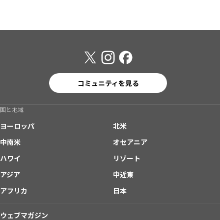
コミュニティを見る
国と地域
ヨーロッパ
北米
中南米
オセアニア
ハワイ
リゾート
アジア
中近東
アフリカ
日本
ウェブマガジン