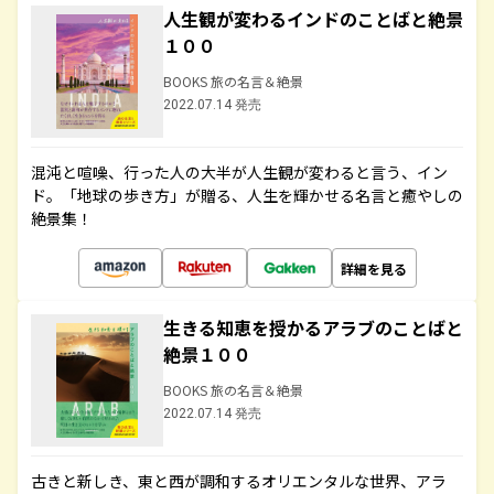
人生観が変わるインドのことばと絶景
１００
BOOKS 旅の名言＆絶景
2022.07.14 発売
混沌と喧噪、行った人の大半が人生観が変わると言う、イン
ド。「地球の歩き方」が贈る、人生を輝かせる名言と癒やしの
絶景集！
詳細を見る
生きる知恵を授かるアラブのことばと
絶景１００
BOOKS 旅の名言＆絶景
2022.07.14 発売
古きと新しき、東と西が調和するオリエンタルな世界、アラ