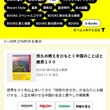
Resort Style
島旅
御朱印
歴史時代
旅の図鑑
BOOKS スペシャルコラボ
BOOKS 旅の名言＆絶景
BOOKS 旅と健康
BOOKS 旅の読み物
BOOKS
D-Books
絞り込み条件を追加
1〜20件/276件中 を表示
悠久の教えをひもとく中国のことばと
絶景１００
BOOKS 旅の名言＆絶景
2022.12.15 発売
世界を４０年以上歩いてきた「地球の歩き方」があなたにお届
けする、人生を輝かせる中国の名言と癒やしの絶景集
詳細を見る