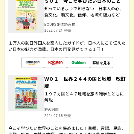
Ｓ０１ 今こそ学びたい日本のこと
知っているようで知らない 日本人の心、
食文化、職文化、信仰、地域の魅力など
BOOKS 旅の読み物
2022.07.21 発売
１万人の訪日外国人を案内したガイドが、日本人にこそ伝えた
い日本の魅力が満載。日本の再発見ができる１冊！
詳細を見る
Ｗ０１ 世界２４４の国と地域 改訂
版
１９７ヵ国と４７地域を旅の雑学とともに
解説
旅の図鑑
2024.07.18 発売
今こそ学びたい世界のことを集めました！首都、言語、民族、