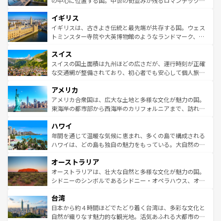
の中心に位置する国。中世の街並みが残るロマンチック街
ンテンツ一覧
を参照してほしい。
れ、フランス料理はユネスコ無形文化遺産にも登録されて
道から、未来を先取りするようなモダンな都市まで多様な
イギリス
いる。シャンパンの発祥地であるランス、プロヴァンスの
顔を持つこの国は、どこを歩いても飽きることがない。ベ
香り高いラベンダー畑など、多彩な楽しみ方が可能だ。さ
ルリンの文化的活気、バイエルン州のアルプスの絶景、そ
イギリスは、古きよき伝統と最先端が共存する国。ウェス
らに、パリ以外の地域にも魅力が溢れており、どの街角に
してライン川沿いのワイン畑といった風景は必見。ビール
トミンスター寺院や大英博物館のようなランドマーク、歴
も豊かな歴史と文化が息づいている。パリ以外の個性あふ
とソーセージを味わいながら地元の人と過ごす楽しい時間
史ある大学都市、美しい丘陵地帯や牧歌的な風景など、エ
れる地方に足を運ぶとそれぞれで全く異なる文化を体験で
スイス
は、お酒好きな人にはぜひ体験してほしい。 なお、新着の
リアごとに異なる魅力がある。また、優雅なアフタヌーン
きるだろう。 なお、新着のフランス情報は
コンテンツ一覧
ドイツ情報は
コンテンツ一覧
を参照してほしい。
ティー、ビール好きにはたまらない英国パブ、サッカー観
スイスの国土面積は九州ほどの広さだが、運行時刻が正確
を参照してほしい。
戦など、本場だからこそできる体験も豊富。イギリスを旅
な交通網が整備されており、初心者でも安心して個人旅行
して楽しみつくそう。 なお、新着のイギリス情報は
コンテ
を楽しめる。日本同様に時刻表どおりの旅が可能だ。中世
アメリカ
ンツ一覧
を参照してほしい。
の建物がそのまま残る町や、スイスならではのユニークな
博物館もあり、アルプス観光だけでなく町歩きも満喫する
アメリカ合衆国は、広大な土地と多様な文化が魅力の国。
ことができる。国民の所得が高いため物価も高いが、旅行
東海岸の都市部から西海岸のカリフォルニアまで、訪れる
者向けの交通パス提供のサービスもあり、うまく活用すれ
場所ごとに異なる風景と体験が待っている。ニューヨーク
ハワイ
ば市内交通費無料で観光を楽しむこともできる。 なお、新
のような巨大都市は、観光、ショッピング、エンターテイ
着のスイス情報は
コンテンツ一覧
を参照してほしい。
ンメントが詰まった刺激的なスポットだ。一方、アメリカ
年間を通じて温暖な気候に恵まれ、多くの島で構成される
西部には大自然が広がり、グランドキャニオンやイエロー
ハワイは、どの島も独自の魅力をもっている。大自然の神
ストーン国立公園といった絶景が堪能できる。さらに、南
秘を感じたいなら、火山が生み出した壮大な景観を誇るハ
オーストラリア
部のニューオーリンズでは、音楽と美食が融合した独特の
ワイ島は見逃せない。また、定番の観光地といえばオアフ
文化が魅力。旅行者はアメリカの各地域で異なる魅力を楽
島だが、静かな自然を求めるならマウイ島やカウアイ島が
オーストラリアは、壮大な自然と多様な文化が魅力の国。
しみながら、その多様性と豊かな歴史を感じることができ
おすすめ。エメラルドグリーンに輝く海をはじめ、豊かな
シドニーのシンボルであるシドニー・オペラハウス、オー
るだろう。車でのロードトリップや列車の旅も、アメリカ
文化や歴史が息づいている。「アロハスピリット」と呼ば
ストラリア東海岸北部に広がる大サンゴ礁地帯グレートバ
ならではの贅沢な旅のスタイルだ。 なお、新着のアメリカ
台湾
れるおもてなしの心で訪れる人々を迎えてくれるハワイの
リアリーフや大陸中央部にそびえるウルル（エアーズロッ
情報は
コンテンツ一覧
を参照してほしい。
人々、おいしいローカルフードやハワイアンミュージッ
ク）、タスマニアの美しい原生林やケアンズの熱帯雨林な
日本から約４時間ほどでたどり着く台湾は、多彩な文化と
ク、伝統的なフラダンスなど、すべてがハワイの魅力を彩
ど、見どころがたくさん。また、カフェやワイン、オージ
自然が織りなす魅力的な観光地。活気あふれる大都市の台