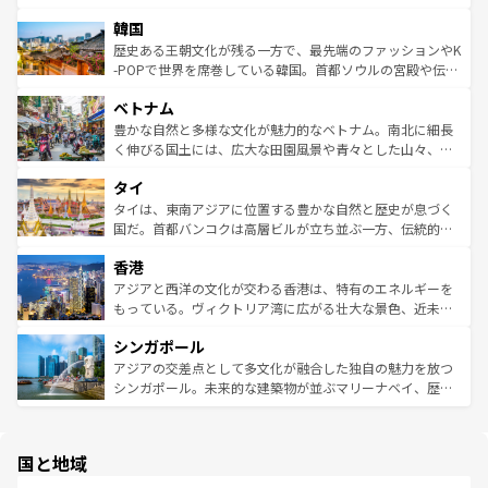
っている。訪れるたびに新しい発見と感動が待っているハ
ービーフなどの食文化も豊かで、美味しいものであふれて
北やノスタルジックな町並みが人気な九份（ジォウフェ
ワイを、存分に味わってほしい。 なお、新着のハワイ情報
韓国
いる。アクティビティも充実しており、サーフィンやダイ
ン）、静ひつな山岳地帯である台湾東部など、都市の喧騒
は
コンテンツ一覧
を参照してほしい。
ビング、ハイキングなど、アウトドア好きにはたまらな
と山間の静けさが共存しており、訪れる人に新しい発見と
歴史ある王朝文化が残る一方で、最先端のファッションやK
い。オーストラリアの多彩な魅力を存分に味わいつくそ
驚きをもたらしてくれる。また、奥深い台湾の食文化も魅
-POPで世界を席巻している韓国。首都ソウルの宮殿や伝統
う。 なお、新着のオーストラリア情報は
コンテンツ一覧
を
力で、夜市などの屋台グルメから高級料理、ヘルシーで美
家屋が並ぶエリアでは韓国の歴史と文化に浸ることがで
参照してほしい。
ベトナム
容にもいいと評判のスイーツなど、バラエティ豊かな料理
き、地方に足を延ばせば四季折々の自然美を楽しむことが
が味わえる。 なお、新着の台湾情報は
コンテンツ一覧
を参
できる。そして、キムチや焼肉、絶品のストリートフード
豊かな自然と多様な文化が魅力的なベトナム。南北に細長
照してほしい。
まで、さまざまな韓国料理が待っている。夜には、韓国な
く伸びる国土には、広大な田園風景や青々とした山々、世
らではのナイトライフも堪能できる。あたたかいホスピタ
界遺産に登録された壮大な自然景観が点在し、都市部では
タイ
リティに包まれながら、韓国の多彩な魅力を心ゆくまで味
急速な発展と共に伝統が息づく。ハノイの古い町並みやホ
わってみてほしい。 なお、新着の韓国情報は
コンテンツ一
ーチミン市のフランス統治時代の建物も、独特の雰囲気を
タイは、東南アジアに位置する豊かな自然と歴史が息づく
覧
を参照してほしい。
醸し出している。また、バラエティの豊かさとおいしさで
国だ。首都バンコクは高層ビルが立ち並ぶ一方、伝統的な
世界中の食通を魅了してやまないベトナム料理も魅力のひ
寺院や市場がいたるところに点在し、古きよき文化と現代
香港
とつ。フォーやバインミー、ベトナムコーヒーなどは、ぜ
の活気が交差している。北部ではチェンマイなどの山岳地
ひ現地で味わいたい。どの地域を訪れてもあたたかい人々
帯で自然と触れ合い、南部ではプーケットやクラビの美し
アジアと西洋の文化が交わる香港は、特有のエネルギーを
が旅行者を迎えてくれるので、きっと忘れられない旅にな
いビーチでリゾート気分を楽しむことができる。タイ料理
もっている。ヴィクトリア湾に広がる壮大な景色、近未来
るはずだ。 なお、新着のベトナム情報は
コンテンツ一覧
を
は世界的に有名で、屋台から高級レストランまで味覚を刺
的なアートスポット、そして歴史と現代が融合した町並
参照してほしい。
シンガポール
激する。気候は一年中温暖で、どの季節にも異なる楽しみ
み、どこを訪れても感動するはず。観光スポットが密集し
が待っている。親しみやすいタイの人々、仏教を中心とし
ており、効率よく見どころを回れるのも魅力。息をのむよ
アジアの交差点として多文化が融合した独自の魅力を放つ
た文化、そして多様な観光資源が、訪れる旅人を魅了し続
うな絶景から文化的な体験まで、香港を存分に楽しみ尽く
シンガポール。未来的な建築物が並ぶマリーナベイ、歴史
ける。 なお、新着のタイ情報は
コンテンツ一覧
を参照して
そう。 なお、新着の香港情報は
コンテンツ一覧
を参照して
と伝統を感じられるエスニックタウン、多数の緑豊かな公
ほしい。
ほしい。
園や自然保護区など、自然が調和した近代的な景観と文化
の多様性あふれるカラフルな町は、どこを歩いても新しい
国と地域
発見がある。さらに、治安のよさや充実した公共交通機関
も、旅行者にとっては魅力的なポイント。グルメも豊富