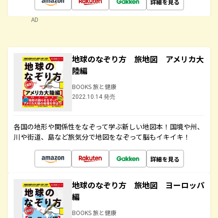
詳細を見る
AD
地球のなぞり方 旅地図 アメリカ大
陸編
BOOKS 旅と健康
2022.10.14 発売
各国の地形や関係性をなぞって学ぶ新しい地図本！国境や州、
川や街道、島など旅気分で地図をなぞって脳もイキイキ！
詳細を見る
地球のなぞり方 旅地図 ヨーロッパ
編
BOOKS 旅と健康