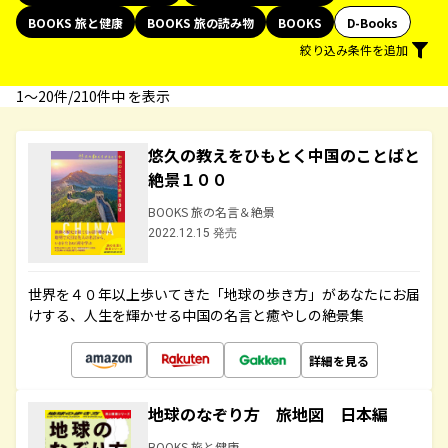
BOOKS 旅と健康
BOOKS 旅の読み物
BOOKS
D-Books
絞り込み条件を追加
1〜20件/210件中 を表示
悠久の教えをひもとく中国のことばと
絶景１００
BOOKS 旅の名言＆絶景
2022.12.15 発売
世界を４０年以上歩いてきた「地球の歩き方」があなたにお届
けする、人生を輝かせる中国の名言と癒やしの絶景集
詳細を見る
地球のなぞり方 旅地図 日本編
BOOKS 旅と健康