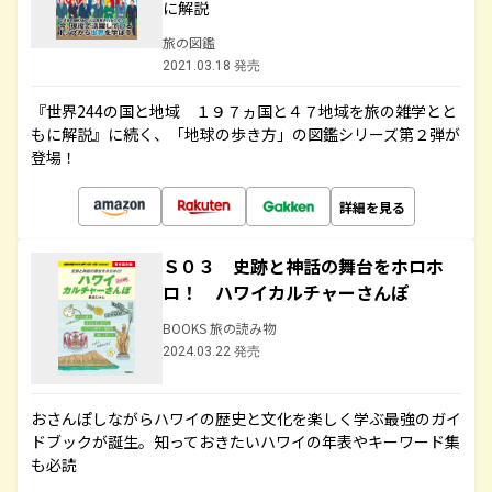
に解説
旅の図鑑
2021.03.18 発売
『世界244の国と地域 １９７ヵ国と４７地域を旅の雑学とと
もに解説』に続く、「地球の歩き方」の図鑑シリーズ第２弾が
登場！
詳細を見る
Ｓ０３ 史跡と神話の舞台をホロホ
ロ！ ハワイカルチャーさんぽ
BOOKS 旅の読み物
2024.03.22 発売
おさんぽしながらハワイの歴史と文化を楽しく学ぶ最強のガイ
ドブックが誕生。知っておきたいハワイの年表やキーワード集
も必読