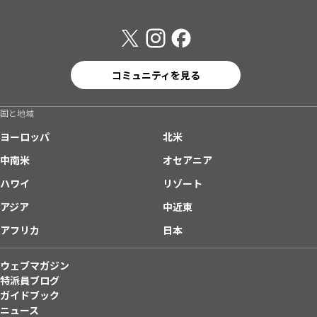
コミュニティを見る
国と地域
ヨーロッパ
北米
中南米
オセアニア
ハワイ
リゾート
アジア
中近東
アフリカ
日本
ウェブマガジン
特派員ブログ
ガイドブック
ニュース