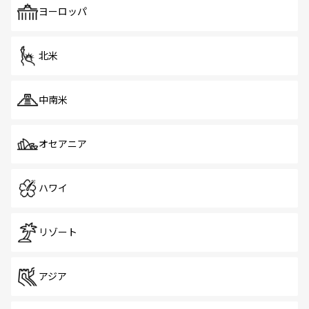
で、ホーカーズは地元の風情を楽しめる外せないスポット
ヨーロッパ
だ。訪れる人を飽きさせないシンガポールで、多様な魅力
を体感しよう。 なお、新着のシンガポール情報は
コンテン
ツ一覧
を参照してほしい。
北米
中南米
オセアニア
ハワイ
リゾート
アジア