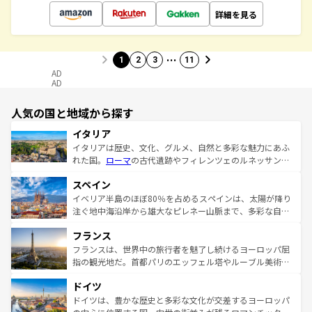
詳細を見る
…
1
2
3
11
AD
AD
人気の国と地域から探す
イタリア
イタリアは歴史、文化、グルメ、自然と多彩な魅力にあふ
れた国。
ローマ
の古代遺跡やフィレンツェのルネッサンス
美術、ヴェネツィアの運河など、歴史あるスポットはもち
スペイン
ろん、トスカーナの美しい田園風景やアマルフィ海岸の絶
景など、自然景観も見逃せない。観光の合間には、本場の
イベリア半島のほぼ80％を占めるスペインは、太陽が降り
ピザやパスタなど、絶品のイタリア料理を堪能することも
注ぐ地中海沿岸から雄大なピレネー山脈まで、多彩な自然
できる。朝目覚めてから夜眠るまで、すべての瞬間を楽し
と文化が詰まったヨーロッパ屈指の旅行先だ。多様な地域
フランス
ませてくれるイタリアで、忘れられない旅をしてみよう！
文化が根付くこの国では、情熱的なフラメンコ、熱気あふ
なお、新着のイタリア情報は
コンテンツ一覧
を参照してほ
れる闘牛、そして美味しいタパスが生活の一部となってい
フランスは、世界中の旅行者を魅了し続けるヨーロッパ屈
しい。
る。首都マドリードの洗練された雰囲気や、バルセロナの
指の観光地だ。首都パリのエッフェル塔やルーブル美術館
アートに溢れた街角から、地方では古代ローマ遺跡や中世
といった象徴的なスポットから、田舎町の古風な美しさま
ドイツ
の城塞都市、穏やかなビーチリゾートまで多彩な表情を見
で、幅広い魅力が詰まっている。華麗な宮殿、歴史的な大
せる。地方によって風土や気候が異なるスペインはその個
聖堂、美しいビーチ、そして豊かな自然が、訪れる者を心
ドイツは、豊かな歴史と多彩な文化が交差するヨーロッパ
性で訪れる人を魅了する。 なお、新着のスペイン情報は
コ
から魅了する。また、フランスは美食の国としても知ら