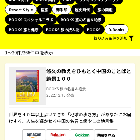
Resort Style
島旅
御朱印
歴史時代
旅の図鑑
BOOKS スペシャルコラボ
BOOKS 旅の名言＆絶景
BOOKS 旅と健康
BOOKS 旅の読み物
BOOKS
D-Books
絞り込み条件を追加
1〜20件/266件中 を表示
悠久の教えをひもとく中国のことばと
絶景１００
BOOKS 旅の名言＆絶景
2022.12.15 発売
世界を４０年以上歩いてきた「地球の歩き方」があなたにお届
けする、人生を輝かせる中国の名言と癒やしの絶景集
詳細を見る