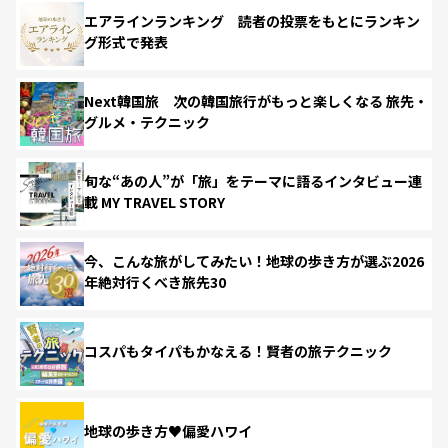
エアラインランキング 読者の投票をもとにランキン
グ形式で発表
Next韓国旅 次の韓国旅行がもっと楽しくなる 旅先・
グルメ・テクニック
旬な“あの人”が「旅」をテーマに語るインタビュー連
載 MY TRAVEL STORY
今、こんな旅がしてみたい！地球の歩き方が選ぶ2026
年絶対行くべき旅先30
コスパもタイパもかなえる！賢者の旅テクニック
地球の歩き方♥偏愛ハワイ