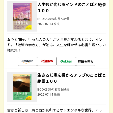
人生観が変わるインドのことばと絶景
１００
BOOKS 旅の名言＆絶景
2022.07.14 発売
混沌と喧噪、行った人の大半が人生観が変わると言う、イン
ド。「地球の歩き方」が贈る、人生を輝かせる名言と癒やしの
絶景集！
詳細を見る
生きる知恵を授かるアラブのことばと
絶景１００
BOOKS 旅の名言＆絶景
2022.07.14 発売
古きと新しき、東と西が調和するオリエンタルな世界、アラ