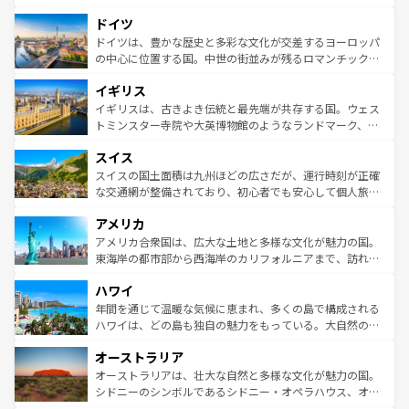
の城塞都市、穏やかなビーチリゾートまで多彩な表情を見
といった象徴的なスポットから、田舎町の古風な美しさま
せる。地方によって風土や気候が異なるスペインはその個
ドイツ
で、幅広い魅力が詰まっている。華麗な宮殿、歴史的な大
性で訪れる人を魅了する。 なお、新着のスペイン情報は
コ
聖堂、美しいビーチ、そして豊かな自然が、訪れる者を心
ドイツは、豊かな歴史と多彩な文化が交差するヨーロッパ
ンテンツ一覧
を参照してほしい。
から魅了する。また、フランスは美食の国としても知ら
の中心に位置する国。中世の街並みが残るロマンチック街
れ、フランス料理はユネスコ無形文化遺産にも登録されて
道から、未来を先取りするようなモダンな都市まで多様な
イギリス
いる。シャンパンの発祥地であるランス、プロヴァンスの
顔を持つこの国は、どこを歩いても飽きることがない。ベ
香り高いラベンダー畑など、多彩な楽しみ方が可能だ。さ
ルリンの文化的活気、バイエルン州のアルプスの絶景、そ
イギリスは、古きよき伝統と最先端が共存する国。ウェス
らに、パリ以外の地域にも魅力が溢れており、どの街角に
してライン川沿いのワイン畑といった風景は必見。ビール
トミンスター寺院や大英博物館のようなランドマーク、歴
も豊かな歴史と文化が息づいている。パリ以外の個性あふ
とソーセージを味わいながら地元の人と過ごす楽しい時間
史ある大学都市、美しい丘陵地帯や牧歌的な風景など、エ
れる地方に足を運ぶとそれぞれで全く異なる文化を体験で
スイス
は、お酒好きな人にはぜひ体験してほしい。 なお、新着の
リアごとに異なる魅力がある。また、優雅なアフタヌーン
きるだろう。 なお、新着のフランス情報は
コンテンツ一覧
ドイツ情報は
コンテンツ一覧
を参照してほしい。
ティー、ビール好きにはたまらない英国パブ、サッカー観
スイスの国土面積は九州ほどの広さだが、運行時刻が正確
を参照してほしい。
戦など、本場だからこそできる体験も豊富。イギリスを旅
な交通網が整備されており、初心者でも安心して個人旅行
して楽しみつくそう。 なお、新着のイギリス情報は
コンテ
を楽しめる。日本同様に時刻表どおりの旅が可能だ。中世
アメリカ
ンツ一覧
を参照してほしい。
の建物がそのまま残る町や、スイスならではのユニークな
博物館もあり、アルプス観光だけでなく町歩きも満喫する
アメリカ合衆国は、広大な土地と多様な文化が魅力の国。
ことができる。国民の所得が高いため物価も高いが、旅行
東海岸の都市部から西海岸のカリフォルニアまで、訪れる
者向けの交通パス提供のサービスもあり、うまく活用すれ
場所ごとに異なる風景と体験が待っている。ニューヨーク
ハワイ
ば市内交通費無料で観光を楽しむこともできる。 なお、新
のような巨大都市は、観光、ショッピング、エンターテイ
着のスイス情報は
コンテンツ一覧
を参照してほしい。
ンメントが詰まった刺激的なスポットだ。一方、アメリカ
年間を通じて温暖な気候に恵まれ、多くの島で構成される
西部には大自然が広がり、グランドキャニオンやイエロー
ハワイは、どの島も独自の魅力をもっている。大自然の神
ストーン国立公園といった絶景が堪能できる。さらに、南
秘を感じたいなら、火山が生み出した壮大な景観を誇るハ
オーストラリア
部のニューオーリンズでは、音楽と美食が融合した独特の
ワイ島は見逃せない。また、定番の観光地といえばオアフ
文化が魅力。旅行者はアメリカの各地域で異なる魅力を楽
島だが、静かな自然を求めるならマウイ島やカウアイ島が
オーストラリアは、壮大な自然と多様な文化が魅力の国。
しみながら、その多様性と豊かな歴史を感じることができ
おすすめ。エメラルドグリーンに輝く海をはじめ、豊かな
シドニーのシンボルであるシドニー・オペラハウス、オー
るだろう。車でのロードトリップや列車の旅も、アメリカ
文化や歴史が息づいている。「アロハスピリット」と呼ば
ストラリア東海岸北部に広がる大サンゴ礁地帯グレートバ