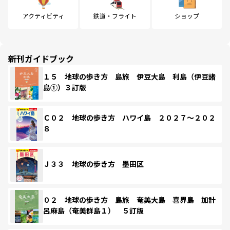
アクティビティ
鉄道・フライト
ショップ
新刊ガイドブック
１５ 地球の歩き方 島旅 伊豆大島 利島（伊豆諸
島①）３訂版
Ｃ０２ 地球の歩き方 ハワイ島 ２０２７～２０２
８
Ｊ３３ 地球の歩き方 墨田区
０２ 地球の歩き方 島旅 奄美大島 喜界島 加計
呂麻島（奄美群島１） ５訂版