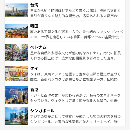
ならではの贅沢な旅のスタイルだ。 なお、新着のアメリカ
台湾
れるおもてなしの心で訪れる人々を迎えてくれるハワイの
リアリーフや大陸中央部にそびえるウルル（エアーズロッ
情報は
コンテンツ一覧
を参照してほしい。
人々、おいしいローカルフードやハワイアンミュージッ
ク）、タスマニアの美しい原生林やケアンズの熱帯雨林な
日本から約４時間ほどでたどり着く台湾は、多彩な文化と
ク、伝統的なフラダンスなど、すべてがハワイの魅力を彩
ど、見どころがたくさん。また、カフェやワイン、オージ
自然が織りなす魅力的な観光地。活気あふれる大都市の台
っている。訪れるたびに新しい発見と感動が待っているハ
ービーフなどの食文化も豊かで、美味しいものであふれて
北やノスタルジックな町並みが人気な九份（ジォウフェ
ワイを、存分に味わってほしい。 なお、新着のハワイ情報
韓国
いる。アクティビティも充実しており、サーフィンやダイ
ン）、静ひつな山岳地帯である台湾東部など、都市の喧騒
は
コンテンツ一覧
を参照してほしい。
ビング、ハイキングなど、アウトドア好きにはたまらな
と山間の静けさが共存しており、訪れる人に新しい発見と
歴史ある王朝文化が残る一方で、最先端のファッションやK
い。オーストラリアの多彩な魅力を存分に味わいつくそ
驚きをもたらしてくれる。また、奥深い台湾の食文化も魅
-POPで世界を席巻している韓国。首都ソウルの宮殿や伝統
う。 なお、新着のオーストラリア情報は
コンテンツ一覧
を
力で、夜市などの屋台グルメから高級料理、ヘルシーで美
家屋が並ぶエリアでは韓国の歴史と文化に浸ることがで
参照してほしい。
ベトナム
容にもいいと評判のスイーツなど、バラエティ豊かな料理
き、地方に足を延ばせば四季折々の自然美を楽しむことが
が味わえる。 なお、新着の台湾情報は
コンテンツ一覧
を参
できる。そして、キムチや焼肉、絶品のストリートフード
豊かな自然と多様な文化が魅力的なベトナム。南北に細長
照してほしい。
まで、さまざまな韓国料理が待っている。夜には、韓国な
く伸びる国土には、広大な田園風景や青々とした山々、世
らではのナイトライフも堪能できる。あたたかいホスピタ
界遺産に登録された壮大な自然景観が点在し、都市部では
タイ
リティに包まれながら、韓国の多彩な魅力を心ゆくまで味
急速な発展と共に伝統が息づく。ハノイの古い町並みやホ
わってみてほしい。 なお、新着の韓国情報は
コンテンツ一
ーチミン市のフランス統治時代の建物も、独特の雰囲気を
タイは、東南アジアに位置する豊かな自然と歴史が息づく
覧
を参照してほしい。
醸し出している。また、バラエティの豊かさとおいしさで
国だ。首都バンコクは高層ビルが立ち並ぶ一方、伝統的な
世界中の食通を魅了してやまないベトナム料理も魅力のひ
寺院や市場がいたるところに点在し、古きよき文化と現代
香港
とつ。フォーやバインミー、ベトナムコーヒーなどは、ぜ
の活気が交差している。北部ではチェンマイなどの山岳地
ひ現地で味わいたい。どの地域を訪れてもあたたかい人々
帯で自然と触れ合い、南部ではプーケットやクラビの美し
アジアと西洋の文化が交わる香港は、特有のエネルギーを
が旅行者を迎えてくれるので、きっと忘れられない旅にな
いビーチでリゾート気分を楽しむことができる。タイ料理
もっている。ヴィクトリア湾に広がる壮大な景色、近未来
るはずだ。 なお、新着のベトナム情報は
コンテンツ一覧
を
は世界的に有名で、屋台から高級レストランまで味覚を刺
的なアートスポット、そして歴史と現代が融合した町並
参照してほしい。
シンガポール
激する。気候は一年中温暖で、どの季節にも異なる楽しみ
み、どこを訪れても感動するはず。観光スポットが密集し
が待っている。親しみやすいタイの人々、仏教を中心とし
ており、効率よく見どころを回れるのも魅力。息をのむよ
アジアの交差点として多文化が融合した独自の魅力を放つ
た文化、そして多様な観光資源が、訪れる旅人を魅了し続
うな絶景から文化的な体験まで、香港を存分に楽しみ尽く
シンガポール。未来的な建築物が並ぶマリーナベイ、歴史
ける。 なお、新着のタイ情報は
コンテンツ一覧
を参照して
そう。 なお、新着の香港情報は
コンテンツ一覧
を参照して
と伝統を感じられるエスニックタウン、多数の緑豊かな公