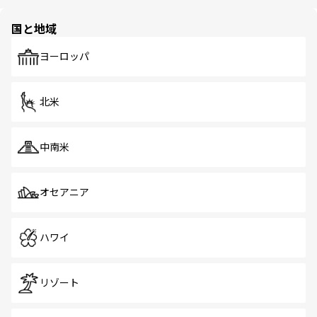
ほしい。
ほしい。
園や自然保護区など、自然が調和した近代的な景観と文化
の多様性あふれるカラフルな町は、どこを歩いても新しい
国と地域
発見がある。さらに、治安のよさや充実した公共交通機関
も、旅行者にとっては魅力的なポイント。グルメも豊富
で、ホーカーズは地元の風情を楽しめる外せないスポット
ヨーロッパ
だ。訪れる人を飽きさせないシンガポールで、多様な魅力
を体感しよう。 なお、新着のシンガポール情報は
コンテン
ツ一覧
を参照してほしい。
北米
中南米
オセアニア
ハワイ
リゾート