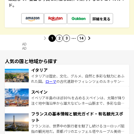
ド。
詳細を見る
…
1
2
3
14
AD
AD
人気の国と地域から探す
イタリア
イタリアは歴史、文化、グルメ、自然と多彩な魅力にあふ
れた国。
ローマ
の古代遺跡やフィレンツェのルネッサンス
美術、ヴェネツィアの運河など、歴史あるスポットはもち
スペイン
ろん、トスカーナの美しい田園風景やアマルフィ海岸の絶
景など、自然景観も見逃せない。観光の合間には、本場の
イベリア半島のほぼ80％を占めるスペインは、太陽が降り
ピザやパスタなど、絶品のイタリア料理を堪能することも
注ぐ地中海沿岸から雄大なピレネー山脈まで、多彩な自然
できる。朝目覚めてから夜眠るまで、すべての瞬間を楽し
と文化が詰まったヨーロッパ屈指の旅行先だ。多様な地域
フランスの基本情報と観光ガイド・有名観光スポ
ませてくれるイタリアで、忘れられない旅をしてみよう！
文化が根付くこの国では、情熱的なフラメンコ、熱気あふ
なお、新着のイタリア情報は
コンテンツ一覧
を参照してほ
れる闘牛、そして美味しいタパスが生活の一部となってい
ット
しい。
る。首都マドリードの洗練された雰囲気や、バルセロナの
フランスは、世界中の旅行者を魅了し続けるヨーロッパ屈
アートに溢れた街角から、地方では古代ローマ遺跡や中世
指の観光地だ。首都パリのエッフェル塔やルーブル美術館