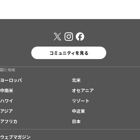
コミュニティを見る
国と地域
ヨーロッパ
北米
中南米
オセアニア
ハワイ
リゾート
アジア
中近東
アフリカ
日本
ウェブマガジン