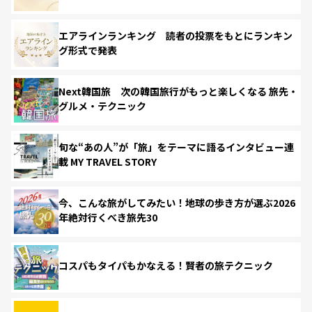
エアラインランキング 読者の投票をもとにランキン
グ形式で発表
Next韓国旅 次の韓国旅行がもっと楽しくなる 旅先・
グルメ・テクニック
旬な“あの人”が「旅」をテーマに語るインタビュー連
載 MY TRAVEL STORY
今、こんな旅がしてみたい！地球の歩き方が選ぶ2026
年絶対行くべき旅先30
コスパもタイパもかなえる！賢者の旅テクニック