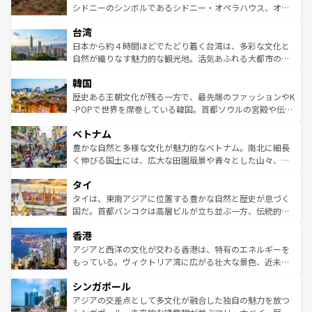
しみながら、その多様性と豊かな歴史を感じることができ
おすすめ。エメラルドグリーンに輝く海をはじめ、豊かな
シドニーのシンボルであるシドニー・オペラハウス、オー
るだろう。車でのロードトリップや列車の旅も、アメリカ
文化や歴史が息づいている。「アロハスピリット」と呼ば
ストラリア東海岸北部に広がる大サンゴ礁地帯グレートバ
ならではの贅沢な旅のスタイルだ。 なお、新着のアメリカ
台湾
れるおもてなしの心で訪れる人々を迎えてくれるハワイの
リアリーフや大陸中央部にそびえるウルル（エアーズロッ
情報は
コンテンツ一覧
を参照してほしい。
人々、おいしいローカルフードやハワイアンミュージッ
ク）、タスマニアの美しい原生林やケアンズの熱帯雨林な
日本から約４時間ほどでたどり着く台湾は、多彩な文化と
ク、伝統的なフラダンスなど、すべてがハワイの魅力を彩
ど、見どころがたくさん。また、カフェやワイン、オージ
自然が織りなす魅力的な観光地。活気あふれる大都市の台
っている。訪れるたびに新しい発見と感動が待っているハ
ービーフなどの食文化も豊かで、美味しいものであふれて
北やノスタルジックな町並みが人気な九份（ジォウフェ
ワイを、存分に味わってほしい。 なお、新着のハワイ情報
韓国
いる。アクティビティも充実しており、サーフィンやダイ
ン）、静ひつな山岳地帯である台湾東部など、都市の喧騒
は
コンテンツ一覧
を参照してほしい。
ビング、ハイキングなど、アウトドア好きにはたまらな
と山間の静けさが共存しており、訪れる人に新しい発見と
歴史ある王朝文化が残る一方で、最先端のファッションやK
い。オーストラリアの多彩な魅力を存分に味わいつくそ
驚きをもたらしてくれる。また、奥深い台湾の食文化も魅
-POPで世界を席巻している韓国。首都ソウルの宮殿や伝統
う。 なお、新着のオーストラリア情報は
コンテンツ一覧
を
力で、夜市などの屋台グルメから高級料理、ヘルシーで美
家屋が並ぶエリアでは韓国の歴史と文化に浸ることがで
参照してほしい。
ベトナム
容にもいいと評判のスイーツなど、バラエティ豊かな料理
き、地方に足を延ばせば四季折々の自然美を楽しむことが
が味わえる。 なお、新着の台湾情報は
コンテンツ一覧
を参
できる。そして、キムチや焼肉、絶品のストリートフード
豊かな自然と多様な文化が魅力的なベトナム。南北に細長
照してほしい。
まで、さまざまな韓国料理が待っている。夜には、韓国な
く伸びる国土には、広大な田園風景や青々とした山々、世
らではのナイトライフも堪能できる。あたたかいホスピタ
界遺産に登録された壮大な自然景観が点在し、都市部では
タイ
リティに包まれながら、韓国の多彩な魅力を心ゆくまで味
急速な発展と共に伝統が息づく。ハノイの古い町並みやホ
わってみてほしい。 なお、新着の韓国情報は
コンテンツ一
ーチミン市のフランス統治時代の建物も、独特の雰囲気を
タイは、東南アジアに位置する豊かな自然と歴史が息づく
覧
を参照してほしい。
醸し出している。また、バラエティの豊かさとおいしさで
国だ。首都バンコクは高層ビルが立ち並ぶ一方、伝統的な
世界中の食通を魅了してやまないベトナム料理も魅力のひ
寺院や市場がいたるところに点在し、古きよき文化と現代
香港
とつ。フォーやバインミー、ベトナムコーヒーなどは、ぜ
の活気が交差している。北部ではチェンマイなどの山岳地
ひ現地で味わいたい。どの地域を訪れてもあたたかい人々
帯で自然と触れ合い、南部ではプーケットやクラビの美し
アジアと西洋の文化が交わる香港は、特有のエネルギーを
が旅行者を迎えてくれるので、きっと忘れられない旅にな
いビーチでリゾート気分を楽しむことができる。タイ料理
もっている。ヴィクトリア湾に広がる壮大な景色、近未来
るはずだ。 なお、新着のベトナム情報は
コンテンツ一覧
を
は世界的に有名で、屋台から高級レストランまで味覚を刺
的なアートスポット、そして歴史と現代が融合した町並
参照してほしい。
シンガポール
激する。気候は一年中温暖で、どの季節にも異なる楽しみ
み、どこを訪れても感動するはず。観光スポットが密集し
が待っている。親しみやすいタイの人々、仏教を中心とし
ており、効率よく見どころを回れるのも魅力。息をのむよ
アジアの交差点として多文化が融合した独自の魅力を放つ
た文化、そして多様な観光資源が、訪れる旅人を魅了し続
うな絶景から文化的な体験まで、香港を存分に楽しみ尽く