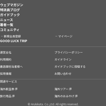
ウェブマガジン
特派員ブログ
ガイドブック
ニュース
著者一覧
コミュニティ
新規会員登録
マイページ
GOOD LUCK TRIP
運営会社
プライバシーポリシー
利用規約
ガイドライン
書店御担当者様へ
ガイドブックに投稿する
採用情報
お問い合わせ
関連サービス
海外航空券
海外ツアー
旅行用品
海外のおみやげ
© Arukikata. Co.,Ltd. All rights reserved.