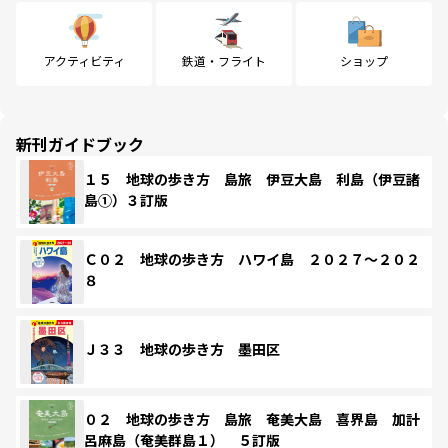
アクティビティ
鉄道・フライト
ショップ
新刊ガイドブック
１５ 地球の歩き方 島旅 伊豆大島 利島（伊豆諸
島①）３訂版
Ｃ０２ 地球の歩き方 ハワイ島 ２０２７～２０２
８
Ｊ３３ 地球の歩き方 墨田区
０２ 地球の歩き方 島旅 奄美大島 喜界島 加計
呂麻島（奄美群島１） ５訂版