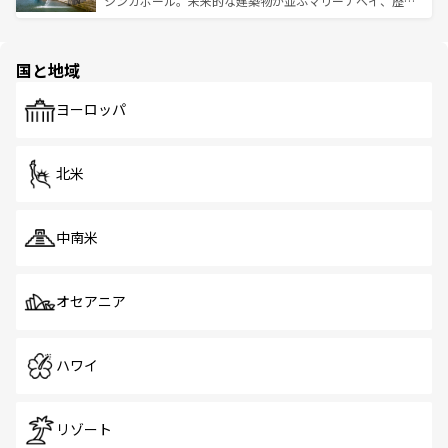
シンガポール。未来的な建築物が並ぶマリーナベイ、歴史
ける。 なお、新着のタイ情報は
コンテンツ一覧
を参照して
そう。 なお、新着の香港情報は
コンテンツ一覧
を参照して
と伝統を感じられるエスニックタウン、多数の緑豊かな公
ほしい。
ほしい。
園や自然保護区など、自然が調和した近代的な景観と文化
の多様性あふれるカラフルな町は、どこを歩いても新しい
国と地域
発見がある。さらに、治安のよさや充実した公共交通機関
も、旅行者にとっては魅力的なポイント。グルメも豊富
で、ホーカーズは地元の風情を楽しめる外せないスポット
ヨーロッパ
だ。訪れる人を飽きさせないシンガポールで、多様な魅力
を体感しよう。 なお、新着のシンガポール情報は
コンテン
ツ一覧
を参照してほしい。
北米
中南米
オセアニア
ハワイ
リゾート