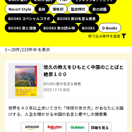
Resort Style
島旅
御朱印
歴史時代
旅の図鑑
BOOKS スペシャルコラボ
BOOKS 旅の名言＆絶景
BOOKS 旅と健康
BOOKS 旅の読み物
BOOKS
D-Books
絞り込み条件を追加
1〜20件/233件中 を表示
悠久の教えをひもとく中国のことばと
絶景１００
BOOKS 旅の名言＆絶景
2022.12.15 発売
世界を４０年以上歩いてきた「地球の歩き方」があなたにお届
けする、人生を輝かせる中国の名言と癒やしの絶景集
詳細を見る