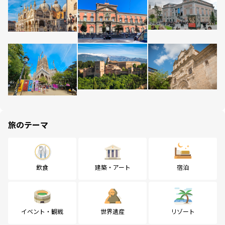
旅のテーマ
飲食
建築・アート
宿泊
イベント・観戦
世界遺産
リゾート