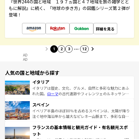
『世界244の国と地域 １９７ヵ国と４７地域を旅の雑学とと
もに解説』に続く、「地球の歩き方」の図鑑シリーズ第２弾が
登場！
詳細を見る
…
1
2
3
12
AD
AD
人気の国と地域から探す
イタリア
イタリアは歴史、文化、グルメ、自然と多彩な魅力にあふ
れた国。
ローマ
の古代遺跡やフィレンツェのルネッサンス
美術、ヴェネツィアの運河など、歴史あるスポットはもち
スペイン
ろん、トスカーナの美しい田園風景やアマルフィ海岸の絶
景など、自然景観も見逃せない。観光の合間には、本場の
イベリア半島のほぼ80％を占めるスペインは、太陽が降り
ピザやパスタなど、絶品のイタリア料理を堪能することも
注ぐ地中海沿岸から雄大なピレネー山脈まで、多彩な自然
できる。朝目覚めてから夜眠るまで、すべての瞬間を楽し
と文化が詰まったヨーロッパ屈指の旅行先だ。多様な地域
フランスの基本情報と観光ガイド・有名観光スポ
ませてくれるイタリアで、忘れられない旅をしてみよう！
文化が根付くこの国では、情熱的なフラメンコ、熱気あふ
なお、新着のイタリア情報は
コンテンツ一覧
を参照してほ
れる闘牛、そして美味しいタパスが生活の一部となってい
ット
しい。
る。首都マドリードの洗練された雰囲気や、バルセロナの