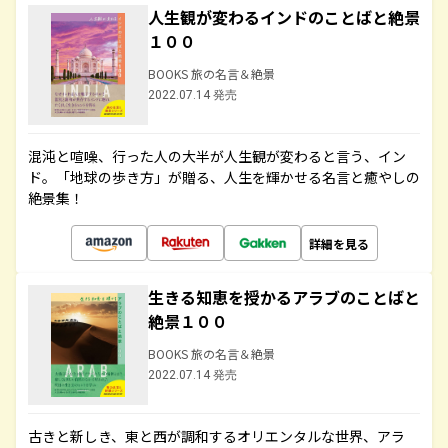
人生観が変わるインドのことばと絶景
１００
BOOKS 旅の名言＆絶景
2022.07.14 発売
混沌と喧噪、行った人の大半が人生観が変わると言う、イン
ド。「地球の歩き方」が贈る、人生を輝かせる名言と癒やしの
絶景集！
詳細を見る
生きる知恵を授かるアラブのことばと
絶景１００
BOOKS 旅の名言＆絶景
2022.07.14 発売
古きと新しき、東と西が調和するオリエンタルな世界、アラ