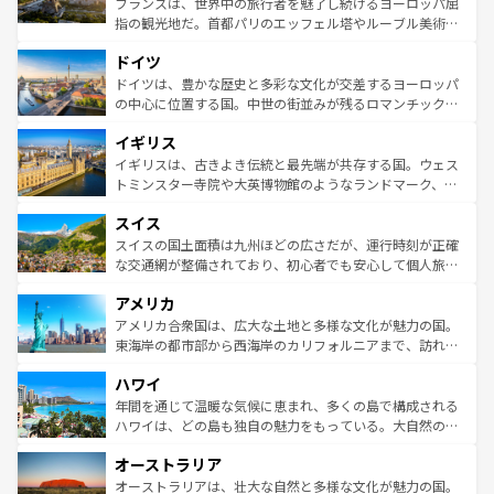
フランスは、世界中の旅行者を魅了し続けるヨーロッパ屈
アートに溢れた街角から、地方では古代ローマ遺跡や中世
指の観光地だ。首都パリのエッフェル塔やルーブル美術館
の城塞都市、穏やかなビーチリゾートまで多彩な表情を見
といった象徴的なスポットから、田舎町の古風な美しさま
せる。地方によって風土や気候が異なるスペインはその個
ドイツ
で、幅広い魅力が詰まっている。華麗な宮殿、歴史的な大
性で訪れる人を魅了する。 なお、新着のスペイン情報は
コ
聖堂、美しいビーチ、そして豊かな自然が、訪れる者を心
ドイツは、豊かな歴史と多彩な文化が交差するヨーロッパ
ンテンツ一覧
を参照してほしい。
から魅了する。また、フランスは美食の国としても知ら
の中心に位置する国。中世の街並みが残るロマンチック街
れ、フランス料理はユネスコ無形文化遺産にも登録されて
道から、未来を先取りするようなモダンな都市まで多様な
イギリス
いる。シャンパンの発祥地であるランス、プロヴァンスの
顔を持つこの国は、どこを歩いても飽きることがない。ベ
香り高いラベンダー畑など、多彩な楽しみ方が可能だ。さ
ルリンの文化的活気、バイエルン州のアルプスの絶景、そ
イギリスは、古きよき伝統と最先端が共存する国。ウェス
らに、パリ以外の地域にも魅力が溢れており、どの街角に
してライン川沿いのワイン畑といった風景は必見。ビール
トミンスター寺院や大英博物館のようなランドマーク、歴
も豊かな歴史と文化が息づいている。パリ以外の個性あふ
とソーセージを味わいながら地元の人と過ごす楽しい時間
史ある大学都市、美しい丘陵地帯や牧歌的な風景など、エ
れる地方に足を運ぶとそれぞれで全く異なる文化を体験で
スイス
は、お酒好きな人にはぜひ体験してほしい。 なお、新着の
リアごとに異なる魅力がある。また、優雅なアフタヌーン
きるだろう。 なお、新着のフランス情報は
コンテンツ一覧
ドイツ情報は
コンテンツ一覧
を参照してほしい。
ティー、ビール好きにはたまらない英国パブ、サッカー観
スイスの国土面積は九州ほどの広さだが、運行時刻が正確
を参照してほしい。
戦など、本場だからこそできる体験も豊富。イギリスを旅
な交通網が整備されており、初心者でも安心して個人旅行
して楽しみつくそう。 なお、新着のイギリス情報は
コンテ
を楽しめる。日本同様に時刻表どおりの旅が可能だ。中世
アメリカ
ンツ一覧
を参照してほしい。
の建物がそのまま残る町や、スイスならではのユニークな
博物館もあり、アルプス観光だけでなく町歩きも満喫する
アメリカ合衆国は、広大な土地と多様な文化が魅力の国。
ことができる。国民の所得が高いため物価も高いが、旅行
東海岸の都市部から西海岸のカリフォルニアまで、訪れる
者向けの交通パス提供のサービスもあり、うまく活用すれ
場所ごとに異なる風景と体験が待っている。ニューヨーク
ハワイ
ば市内交通費無料で観光を楽しむこともできる。 なお、新
のような巨大都市は、観光、ショッピング、エンターテイ
着のスイス情報は
コンテンツ一覧
を参照してほしい。
ンメントが詰まった刺激的なスポットだ。一方、アメリカ
年間を通じて温暖な気候に恵まれ、多くの島で構成される
西部には大自然が広がり、グランドキャニオンやイエロー
ハワイは、どの島も独自の魅力をもっている。大自然の神
ストーン国立公園といった絶景が堪能できる。さらに、南
秘を感じたいなら、火山が生み出した壮大な景観を誇るハ
オーストラリア
部のニューオーリンズでは、音楽と美食が融合した独特の
ワイ島は見逃せない。また、定番の観光地といえばオアフ
文化が魅力。旅行者はアメリカの各地域で異なる魅力を楽
島だが、静かな自然を求めるならマウイ島やカウアイ島が
オーストラリアは、壮大な自然と多様な文化が魅力の国。