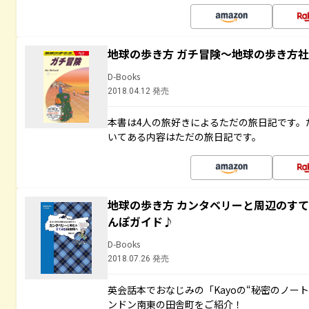
地球の歩き方 ガチ冒険～地球の歩き方
D-Books
2018.04.12 発売
本書は4人の旅好きによるただの旅日記です。
いてある内容はただの旅日記です。
地球の歩き方 カンタベリーと周辺のす
んぽガイド♪
D-Books
2018.07.26 発売
英会話本でおなじみの「Kayoの“秘密のノー
ンドン南東の田舎町をご紹介！