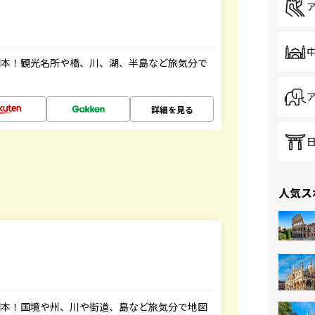
図本！観光名所や橋、川、湖、半島など旅気分で
詳細を見る
人気ス
図本！国境や州、川や街道、島など旅気分で地図