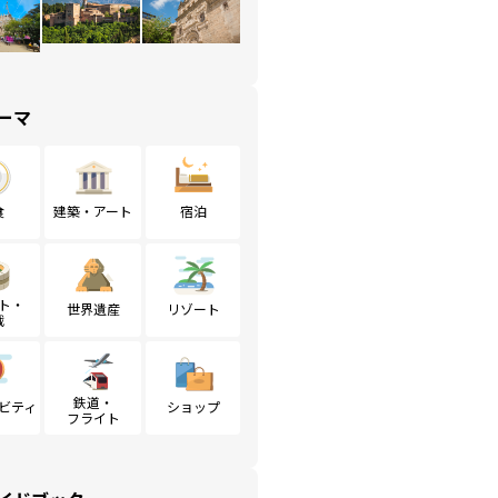
ーマ
食
建築・アート
宿泊
ト・
世界遺産
リゾート
戦
鉄道・
ビティ
ショップ
フライト