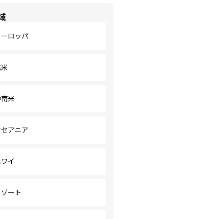
域
ヨーロッパ
北米
中南米
オセアニア
ハワイ
リゾート