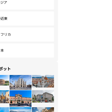
アジア
中近東
アフリカ
日本
ポット