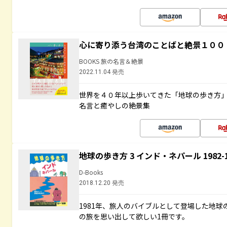
心に寄り添う台湾のことばと絶景１００
BOOKS 旅の名言＆絶景
2022.11.04 発売
世界を４０年以上歩いてきた「地球の歩き方
名言と癒やしの絶景集
地球の歩き方 3 インド・ネパール 1982
D-Books
2018.12.20 発売
1981年、旅人のバイブルとして登場した地
の旅を思い出して欲しい1冊です。