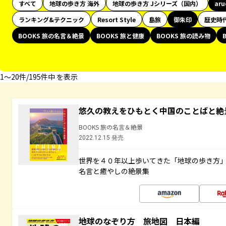
すべて
地球の歩き方 海外
地球の歩き方 Jシリーズ（国内）
ar
ランキング&テクニック
Resort Style
島旅
御朱印
歴史時
BOOKS 旅の名言＆絶景
BOOKS 旅と健康
BOOKS 旅の読み物
1〜20件/195件中 を表示
悠久の教えをひもとく中国のことばと絶
BOOKS 旅の名言＆絶景
2022.12.15 発売
世界を４０年以上歩いてきた「地球の歩き方
名言と癒やしの絶景集
地球のなぞり方 旅地図 日本編