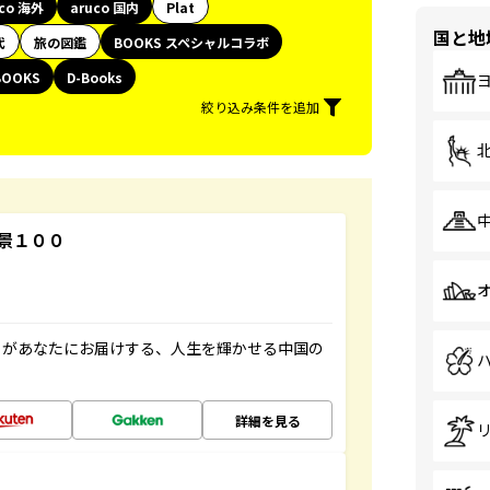
uco 海外
aruco 国内
Plat
国と地
代
旅の図鑑
BOOKS スペシャルコラボ
BOOKS
D-Books
絞り込み条件を追加
景１００
」があなたにお届けする、人生を輝かせる中国の
詳細を見る