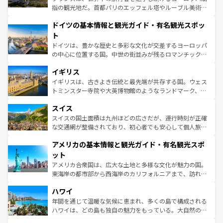
アートに溢れた街角から、地方では古代ローマ遺跡や中世
指の観光地だ。首都パリのエッフェル塔やルーブル美術館
の城塞都市、穏やかなビーチリゾートまで多彩な表情を見
といった象徴的なスポットから、田舎町の古風な美しさま
せる。地方によって風土や気候が異なるスペインはその個
ドイツの基本情報と観光ガイド・有名観光スポッ
で、幅広い魅力が詰まっている。華麗な宮殿、歴史的な大
性で訪れる人を魅了する。 なお、新着のスペイン情報は
コ
聖堂、美しいビーチ、そして豊かな自然が、訪れる者を心
ト
ンテンツ一覧
を参照してほしい。
から魅了する。また、フランスは美食の国としても知ら
ドイツは、豊かな歴史と多彩な文化が交差するヨーロッパ
れ、フランス料理はユネスコ無形文化遺産にも登録されて
の中心に位置する国。中世の街並みが残るロマンチック街
いる。シャンパンの発祥地であるランス、プロヴァンスの
道から、未来を先取りするようなモダンな都市まで多様な
香り高いラベンダー畑など、多彩な楽しみ方が可能だ。さ
イギリス
顔を持つこの国は、どこを歩いても飽きることがない。ベ
らに、パリ以外の地域にも魅力が溢れており、どの街角に
ルリンの文化的活気、バイエルン州のアルプスの絶景、そ
イギリスは、古きよき伝統と最先端が共存する国。ウェス
も豊かな歴史と文化が息づいている。パリ以外の個性あふ
してライン川沿いのワイン畑といった風景は必見。ビール
トミンスター寺院や大英博物館のようなランドマーク、歴
れる地方に足を運ぶとそれぞれで全く異なる文化を体験で
とソーセージを味わいながら地元の人と過ごす楽しい時間
史ある大学都市、美しい丘陵地帯や牧歌的な風景など、エ
きるだろう。 なお、新着のフランス情報は
コンテンツ一覧
スイス
は、お酒好きな人にはぜひ体験してほしい。 なお、新着の
リアごとに異なる魅力がある。また、優雅なアフタヌーン
を参照してほしい。
ドイツ情報は
コンテンツ一覧
を参照してほしい。
ティー、ビール好きにはたまらない英国パブ、サッカー観
スイスの国土面積は九州ほどの広さだが、運行時刻が正確
戦など、本場だからこそできる体験も豊富。イギリスを旅
な交通網が整備されており、初心者でも安心して個人旅行
して楽しみつくそう。 なお、新着のイギリス情報は
コンテ
を楽しめる。日本同様に時刻表どおりの旅が可能だ。中世
アメリカの基本情報と観光ガイド・有名観光スポ
ンツ一覧
を参照してほしい。
の建物がそのまま残る町や、スイスならではのユニークな
博物館もあり、アルプス観光だけでなく町歩きも満喫する
ット
ことができる。国民の所得が高いため物価も高いが、旅行
アメリカ合衆国は、広大な土地と多様な文化が魅力の国。
者向けの交通パス提供のサービスもあり、うまく活用すれ
東海岸の都市部から西海岸のカリフォルニアまで、訪れる
ば市内交通費無料で観光を楽しむこともできる。 なお、新
場所ごとに異なる風景と体験が待っている。ニューヨーク
着のスイス情報は
コンテンツ一覧
を参照してほしい。
ハワイ
のような巨大都市は、観光、ショッピング、エンターテイ
ンメントが詰まった刺激的なスポットだ。一方、アメリカ
年間を通じて温暖な気候に恵まれ、多くの島で構成される
西部には大自然が広がり、グランドキャニオンやイエロー
ハワイは、どの島も独自の魅力をもっている。大自然の神
ストーン国立公園といった絶景が堪能できる。さらに、南
秘を感じたいなら、火山が生み出した壮大な景観を誇るハ