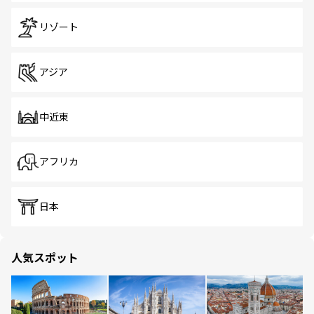
リゾート
アジア
中近東
アフリカ
日本
人気スポット