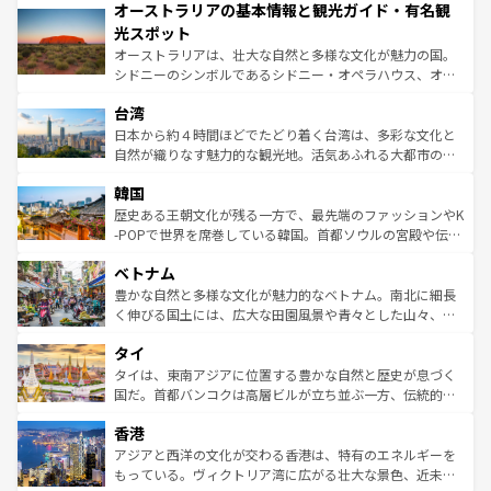
オーストラリアの基本情報と観光ガイド・有名観
部のニューオーリンズでは、音楽と美食が融合した独特の
ワイ島は見逃せない。また、定番の観光地といえばオアフ
文化が魅力。旅行者はアメリカの各地域で異なる魅力を楽
島だが、静かな自然を求めるならマウイ島やカウアイ島が
光スポット
しみながら、その多様性と豊かな歴史を感じることができ
おすすめ。エメラルドグリーンに輝く海をはじめ、豊かな
オーストラリアは、壮大な自然と多様な文化が魅力の国。
るだろう。車でのロードトリップや列車の旅も、アメリカ
文化や歴史が息づいている。「アロハスピリット」と呼ば
シドニーのシンボルであるシドニー・オペラハウス、オー
ならではの贅沢な旅のスタイルだ。 なお、新着のアメリカ
れるおもてなしの心で訪れる人々を迎えてくれるハワイの
ストラリア東海岸北部に広がる大サンゴ礁地帯グレートバ
情報は
コンテンツ一覧
を参照してほしい。
人々、おいしいローカルフードやハワイアンミュージッ
台湾
リアリーフや大陸中央部にそびえるウルル（エアーズロッ
ク、伝統的なフラダンスなど、すべてがハワイの魅力を彩
ク）、タスマニアの美しい原生林やケアンズの熱帯雨林な
日本から約４時間ほどでたどり着く台湾は、多彩な文化と
っている。訪れるたびに新しい発見と感動が待っているハ
ど、見どころがたくさん。また、カフェやワイン、オージ
自然が織りなす魅力的な観光地。活気あふれる大都市の台
ワイを、存分に味わってほしい。 なお、新着のハワイ情報
ービーフなどの食文化も豊かで、美味しいものであふれて
北やノスタルジックな町並みが人気な九份（ジォウフェ
は
コンテンツ一覧
を参照してほしい。
韓国
いる。アクティビティも充実しており、サーフィンやダイ
ン）、静ひつな山岳地帯である台湾東部など、都市の喧騒
ビング、ハイキングなど、アウトドア好きにはたまらな
と山間の静けさが共存しており、訪れる人に新しい発見と
歴史ある王朝文化が残る一方で、最先端のファッションやK
い。オーストラリアの多彩な魅力を存分に味わいつくそ
驚きをもたらしてくれる。また、奥深い台湾の食文化も魅
-POPで世界を席巻している韓国。首都ソウルの宮殿や伝統
う。 なお、新着のオーストラリア情報は
コンテンツ一覧
を
力で、夜市などの屋台グルメから高級料理、ヘルシーで美
家屋が並ぶエリアでは韓国の歴史と文化に浸ることがで
参照してほしい。
ベトナム
容にもいいと評判のスイーツなど、バラエティ豊かな料理
き、地方に足を延ばせば四季折々の自然美を楽しむことが
が味わえる。 なお、新着の台湾情報は
コンテンツ一覧
を参
できる。そして、キムチや焼肉、絶品のストリートフード
豊かな自然と多様な文化が魅力的なベトナム。南北に細長
照してほしい。
まで、さまざまな韓国料理が待っている。夜には、韓国な
く伸びる国土には、広大な田園風景や青々とした山々、世
らではのナイトライフも堪能できる。あたたかいホスピタ
界遺産に登録された壮大な自然景観が点在し、都市部では
タイ
リティに包まれながら、韓国の多彩な魅力を心ゆくまで味
急速な発展と共に伝統が息づく。ハノイの古い町並みやホ
わってみてほしい。 なお、新着の韓国情報は
コンテンツ一
ーチミン市のフランス統治時代の建物も、独特の雰囲気を
タイは、東南アジアに位置する豊かな自然と歴史が息づく
覧
を参照してほしい。
醸し出している。また、バラエティの豊かさとおいしさで
国だ。首都バンコクは高層ビルが立ち並ぶ一方、伝統的な
世界中の食通を魅了してやまないベトナム料理も魅力のひ
寺院や市場がいたるところに点在し、古きよき文化と現代
香港
とつ。フォーやバインミー、ベトナムコーヒーなどは、ぜ
の活気が交差している。北部ではチェンマイなどの山岳地
ひ現地で味わいたい。どの地域を訪れてもあたたかい人々
帯で自然と触れ合い、南部ではプーケットやクラビの美し
アジアと西洋の文化が交わる香港は、特有のエネルギーを
が旅行者を迎えてくれるので、きっと忘れられない旅にな
いビーチでリゾート気分を楽しむことができる。タイ料理
もっている。ヴィクトリア湾に広がる壮大な景色、近未来