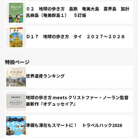
０２ 地球の歩き方 島旅 奄美大島 喜界島 加計
呂麻島（奄美群島１） ５訂版
Ｄ１７ 地球の歩き方 タイ ２０２７～２０２８
特設ページ
世界遺産ランキング
地球の歩き方 meets クリストファー・ノーラン監督
最新作『オデュッセイア』
準備も滞在もスマートに！ トラベルハック2026