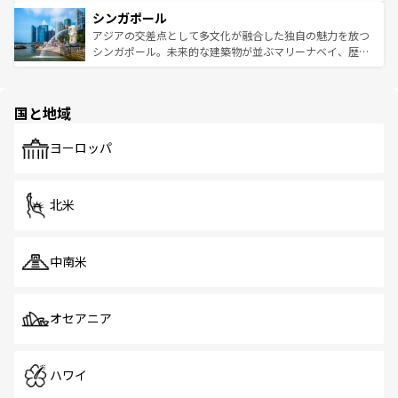
るはずだ。 なお、新着のベトナム情報は
コンテンツ一覧
を
は世界的に有名で、屋台から高級レストランまで味覚を刺
的なアートスポット、そして歴史と現代が融合した町並
参照してほしい。
シンガポール
激する。気候は一年中温暖で、どの季節にも異なる楽しみ
み、どこを訪れても感動するはず。観光スポットが密集し
が待っている。親しみやすいタイの人々、仏教を中心とし
ており、効率よく見どころを回れるのも魅力。息をのむよ
アジアの交差点として多文化が融合した独自の魅力を放つ
た文化、そして多様な観光資源が、訪れる旅人を魅了し続
うな絶景から文化的な体験まで、香港を存分に楽しみ尽く
シンガポール。未来的な建築物が並ぶマリーナベイ、歴史
ける。 なお、新着のタイ情報は
コンテンツ一覧
を参照して
そう。 なお、新着の香港情報は
コンテンツ一覧
を参照して
と伝統を感じられるエスニックタウン、多数の緑豊かな公
ほしい。
ほしい。
園や自然保護区など、自然が調和した近代的な景観と文化
の多様性あふれるカラフルな町は、どこを歩いても新しい
国と地域
発見がある。さらに、治安のよさや充実した公共交通機関
も、旅行者にとっては魅力的なポイント。グルメも豊富
で、ホーカーズは地元の風情を楽しめる外せないスポット
ヨーロッパ
だ。訪れる人を飽きさせないシンガポールで、多様な魅力
を体感しよう。 なお、新着のシンガポール情報は
コンテン
ツ一覧
を参照してほしい。
北米
中南米
オセアニア
ハワイ