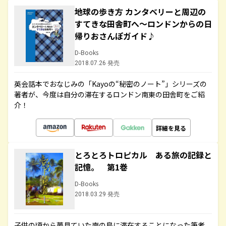
地球の歩き方 カンタベリーと周辺の
すてきな田舎町へ～ロンドンからの日
帰りおさんぽガイド♪
D-Books
2018.07.26 発売
英会話本でおなじみの「Kayoの“秘密のノート”」シリーズの
著者が、今度は自分の滞在するロンドン南東の田舎町をご紹
介！
詳細を見る
とろとろトロピカル ある旅の記録と
記憶。 第1巻
D-Books
2018.03.29 発売
子供の頃から夢見ていた南の島に滞在することになった筆者