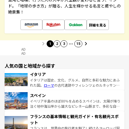
ド。「地球の歩き方」が贈る、人生を輝かせる名言と癒やしの
絶景集！
詳細を見る
…
1
2
3
15
AD
AD
人気の国と地域から探す
イタリア
イタリアは歴史、文化、グルメ、自然と多彩な魅力にあふ
れた国。
ローマ
の古代遺跡やフィレンツェのルネッサンス
美術、ヴェネツィアの運河など、歴史あるスポットはもち
スペイン
ろん、トスカーナの美しい田園風景やアマルフィ海岸の絶
景など、自然景観も見逃せない。観光の合間には、本場の
イベリア半島のほぼ80％を占めるスペインは、太陽が降り
ピザやパスタなど、絶品のイタリア料理を堪能することも
注ぐ地中海沿岸から雄大なピレネー山脈まで、多彩な自然
できる。朝目覚めてから夜眠るまで、すべての瞬間を楽し
と文化が詰まったヨーロッパ屈指の旅行先だ。多様な地域
フランスの基本情報と観光ガイド・有名観光スポ
ませてくれるイタリアで、忘れられない旅をしてみよう！
文化が根付くこの国では、情熱的なフラメンコ、熱気あふ
なお、新着のイタリア情報は
コンテンツ一覧
を参照してほ
れる闘牛、そして美味しいタパスが生活の一部となってい
ット
しい。
る。首都マドリードの洗練された雰囲気や、バルセロナの
フランスは、世界中の旅行者を魅了し続けるヨーロッパ屈