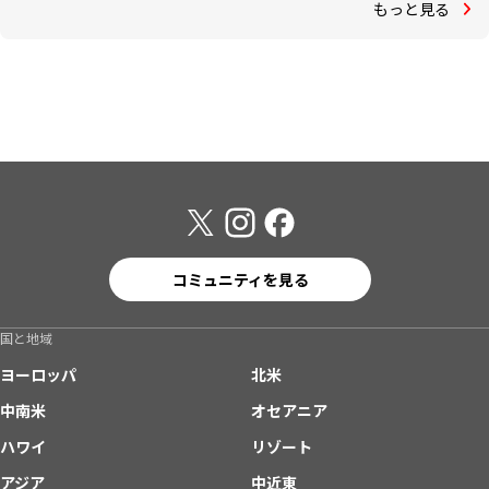
もっと見る
コミュニティを見る
国と地域
ヨーロッパ
北米
中南米
オセアニア
ハワイ
リゾート
アジア
中近東