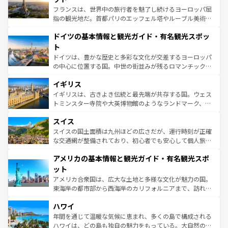
る。首都マドリードの洗練された雰囲気や、バルセロナの
フランスは、世界中の旅行者を魅了し続けるヨーロッパ屈
アートに溢れた街角から、地方では古代ローマ遺跡や中世
指の観光地だ。首都パリのエッフェル塔やルーブル美術館
の城塞都市、穏やかなビーチリゾートまで多彩な表情を見
といった象徴的なスポットから、田舎町の古風な美しさま
せる。地方によって風土や気候が異なるスペインはその個
ドイツの基本情報と観光ガイド・有名観光スポッ
で、幅広い魅力が詰まっている。華麗な宮殿、歴史的な大
性で訪れる人を魅了する。 なお、新着のスペイン情報は
コ
聖堂、美しいビーチ、そして豊かな自然が、訪れる者を心
ト
ンテンツ一覧
を参照してほしい。
から魅了する。また、フランスは美食の国としても知ら
ドイツは、豊かな歴史と多彩な文化が交差するヨーロッパ
れ、フランス料理はユネスコ無形文化遺産にも登録されて
の中心に位置する国。中世の街並みが残るロマンチック街
いる。シャンパンの発祥地であるランス、プロヴァンスの
道から、未来を先取りするようなモダンな都市まで多様な
香り高いラベンダー畑など、多彩な楽しみ方が可能だ。さ
イギリス
顔を持つこの国は、どこを歩いても飽きることがない。ベ
らに、パリ以外の地域にも魅力が溢れており、どの街角に
ルリンの文化的活気、バイエルン州のアルプスの絶景、そ
イギリスは、古きよき伝統と最先端が共存する国。ウェス
も豊かな歴史と文化が息づいている。パリ以外の個性あふ
してライン川沿いのワイン畑といった風景は必見。ビール
トミンスター寺院や大英博物館のようなランドマーク、歴
れる地方に足を運ぶとそれぞれで全く異なる文化を体験で
とソーセージを味わいながら地元の人と過ごす楽しい時間
史ある大学都市、美しい丘陵地帯や牧歌的な風景など、エ
きるだろう。 なお、新着のフランス情報は
コンテンツ一覧
スイス
は、お酒好きな人にはぜひ体験してほしい。 なお、新着の
リアごとに異なる魅力がある。また、優雅なアフタヌーン
を参照してほしい。
ドイツ情報は
コンテンツ一覧
を参照してほしい。
ティー、ビール好きにはたまらない英国パブ、サッカー観
スイスの国土面積は九州ほどの広さだが、運行時刻が正確
戦など、本場だからこそできる体験も豊富。イギリスを旅
な交通網が整備されており、初心者でも安心して個人旅行
して楽しみつくそう。 なお、新着のイギリス情報は
コンテ
を楽しめる。日本同様に時刻表どおりの旅が可能だ。中世
アメリカの基本情報と観光ガイド・有名観光スポ
ンツ一覧
を参照してほしい。
の建物がそのまま残る町や、スイスならではのユニークな
博物館もあり、アルプス観光だけでなく町歩きも満喫する
ット
ことができる。国民の所得が高いため物価も高いが、旅行
アメリカ合衆国は、広大な土地と多様な文化が魅力の国。
者向けの交通パス提供のサービスもあり、うまく活用すれ
東海岸の都市部から西海岸のカリフォルニアまで、訪れる
ば市内交通費無料で観光を楽しむこともできる。 なお、新
場所ごとに異なる風景と体験が待っている。ニューヨーク
着のスイス情報は
コンテンツ一覧
を参照してほしい。
ハワイ
のような巨大都市は、観光、ショッピング、エンターテイ
ンメントが詰まった刺激的なスポットだ。一方、アメリカ
年間を通じて温暖な気候に恵まれ、多くの島で構成される
西部には大自然が広がり、グランドキャニオンやイエロー
ハワイは、どの島も独自の魅力をもっている。大自然の神