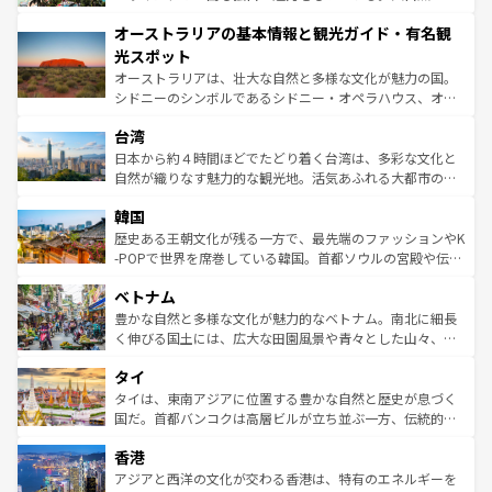
ストーン国立公園といった絶景が堪能できる。さらに、南
秘を感じたいなら、火山が生み出した壮大な景観を誇るハ
オーストラリアの基本情報と観光ガイド・有名観
部のニューオーリンズでは、音楽と美食が融合した独特の
ワイ島は見逃せない。また、定番の観光地といえばオアフ
文化が魅力。旅行者はアメリカの各地域で異なる魅力を楽
島だが、静かな自然を求めるならマウイ島やカウアイ島が
光スポット
しみながら、その多様性と豊かな歴史を感じることができ
おすすめ。エメラルドグリーンに輝く海をはじめ、豊かな
オーストラリアは、壮大な自然と多様な文化が魅力の国。
るだろう。車でのロードトリップや列車の旅も、アメリカ
文化や歴史が息づいている。「アロハスピリット」と呼ば
シドニーのシンボルであるシドニー・オペラハウス、オー
ならではの贅沢な旅のスタイルだ。 なお、新着のアメリカ
れるおもてなしの心で訪れる人々を迎えてくれるハワイの
ストラリア東海岸北部に広がる大サンゴ礁地帯グレートバ
情報は
コンテンツ一覧
を参照してほしい。
人々、おいしいローカルフードやハワイアンミュージッ
台湾
リアリーフや大陸中央部にそびえるウルル（エアーズロッ
ク、伝統的なフラダンスなど、すべてがハワイの魅力を彩
ク）、タスマニアの美しい原生林やケアンズの熱帯雨林な
日本から約４時間ほどでたどり着く台湾は、多彩な文化と
っている。訪れるたびに新しい発見と感動が待っているハ
ど、見どころがたくさん。また、カフェやワイン、オージ
自然が織りなす魅力的な観光地。活気あふれる大都市の台
ワイを、存分に味わってほしい。 なお、新着のハワイ情報
ービーフなどの食文化も豊かで、美味しいものであふれて
北やノスタルジックな町並みが人気な九份（ジォウフェ
は
コンテンツ一覧
を参照してほしい。
韓国
いる。アクティビティも充実しており、サーフィンやダイ
ン）、静ひつな山岳地帯である台湾東部など、都市の喧騒
ビング、ハイキングなど、アウトドア好きにはたまらな
と山間の静けさが共存しており、訪れる人に新しい発見と
歴史ある王朝文化が残る一方で、最先端のファッションやK
い。オーストラリアの多彩な魅力を存分に味わいつくそ
驚きをもたらしてくれる。また、奥深い台湾の食文化も魅
-POPで世界を席巻している韓国。首都ソウルの宮殿や伝統
う。 なお、新着のオーストラリア情報は
コンテンツ一覧
を
力で、夜市などの屋台グルメから高級料理、ヘルシーで美
家屋が並ぶエリアでは韓国の歴史と文化に浸ることがで
参照してほしい。
ベトナム
容にもいいと評判のスイーツなど、バラエティ豊かな料理
き、地方に足を延ばせば四季折々の自然美を楽しむことが
が味わえる。 なお、新着の台湾情報は
コンテンツ一覧
を参
できる。そして、キムチや焼肉、絶品のストリートフード
豊かな自然と多様な文化が魅力的なベトナム。南北に細長
照してほしい。
まで、さまざまな韓国料理が待っている。夜には、韓国な
く伸びる国土には、広大な田園風景や青々とした山々、世
らではのナイトライフも堪能できる。あたたかいホスピタ
界遺産に登録された壮大な自然景観が点在し、都市部では
タイ
リティに包まれながら、韓国の多彩な魅力を心ゆくまで味
急速な発展と共に伝統が息づく。ハノイの古い町並みやホ
わってみてほしい。 なお、新着の韓国情報は
コンテンツ一
ーチミン市のフランス統治時代の建物も、独特の雰囲気を
タイは、東南アジアに位置する豊かな自然と歴史が息づく
覧
を参照してほしい。
醸し出している。また、バラエティの豊かさとおいしさで
国だ。首都バンコクは高層ビルが立ち並ぶ一方、伝統的な
世界中の食通を魅了してやまないベトナム料理も魅力のひ
寺院や市場がいたるところに点在し、古きよき文化と現代
香港
とつ。フォーやバインミー、ベトナムコーヒーなどは、ぜ
の活気が交差している。北部ではチェンマイなどの山岳地
ひ現地で味わいたい。どの地域を訪れてもあたたかい人々
帯で自然と触れ合い、南部ではプーケットやクラビの美し
アジアと西洋の文化が交わる香港は、特有のエネルギーを