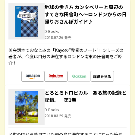
地球の歩き方 カンタベリーと周辺の
すてきな田舎町へ～ロンドンからの日
帰りおさんぽガイド♪
D-Books
2018.07.26 発売
英会話本でおなじみの「Kayoの“秘密のノート”」シリーズの
著者が、今度は自分の滞在するロンドン南東の田舎町をご紹
介！
詳細を見る
とろとろトロピカル ある旅の記録と
記憶。 第1巻
D-Books
2018.03.29 発売
子供の頃から夢見ていた南の島に滞在することになった筆者