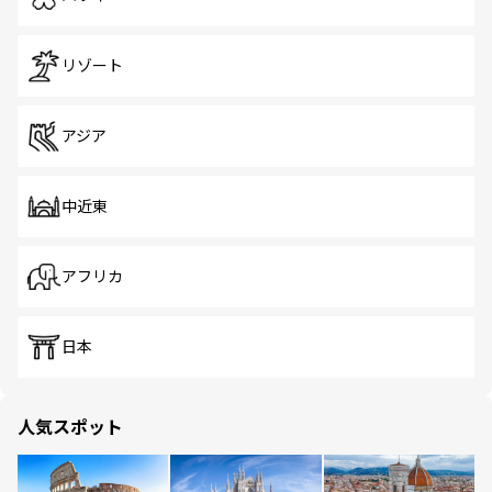
リゾート
アジア
中近東
アフリカ
日本
人気スポット