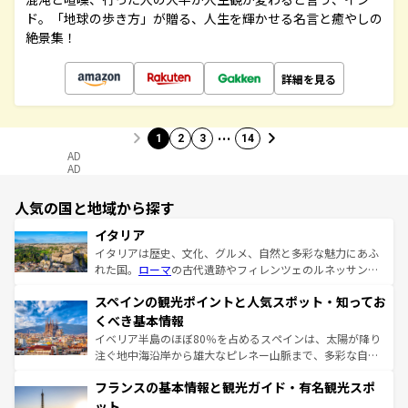
ド。「地球の歩き方」が贈る、人生を輝かせる名言と癒やしの
絶景集！
詳細を見る
…
1
2
3
14
AD
AD
人気の国と地域から探す
イタリア
イタリアは歴史、文化、グルメ、自然と多彩な魅力にあふ
れた国。
ローマ
の古代遺跡やフィレンツェのルネッサンス
美術、ヴェネツィアの運河など、歴史あるスポットはもち
スペインの観光ポイントと人気スポット・知ってお
ろん、トスカーナの美しい田園風景やアマルフィ海岸の絶
景など、自然景観も見逃せない。観光の合間には、本場の
くべき基本情報
ピザやパスタなど、絶品のイタリア料理を堪能することも
イベリア半島のほぼ80％を占めるスペインは、太陽が降り
できる。朝目覚めてから夜眠るまで、すべての瞬間を楽し
注ぐ地中海沿岸から雄大なピレネー山脈まで、多彩な自然
ませてくれるイタリアで、忘れられない旅をしてみよう！
と文化が詰まったヨーロッパ屈指の旅行先だ。多様な地域
なお、新着のイタリア情報は
コンテンツ一覧
を参照してほ
フランスの基本情報と観光ガイド・有名観光スポ
文化が根付くこの国では、情熱的なフラメンコ、熱気あふ
しい。
れる闘牛、そして美味しいタパスが生活の一部となってい
ット