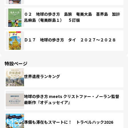
０２ 地球の歩き方 島旅 奄美大島 喜界島 加計
呂麻島（奄美群島１） ５訂版
Ｄ１７ 地球の歩き方 タイ ２０２７～２０２８
特設ページ
世界遺産ランキング
地球の歩き方 meets クリストファー・ノーラン監督
最新作『オデュッセイア』
準備も滞在もスマートに！ トラベルハック2026