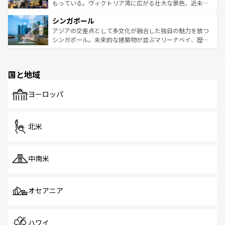
が旅行者を迎えてくれるので、きっと忘れられない旅にな
いビーチでリゾート気分を楽しむことができる。タイ料理
もっている。ヴィクトリア湾に広がる壮大な景色、近未来
るはずだ。 なお、新着のベトナム情報は
コンテンツ一覧
を
は世界的に有名で、屋台から高級レストランまで味覚を刺
的なアートスポット、そして歴史と現代が融合した町並
参照してほしい。
シンガポール
激する。気候は一年中温暖で、どの季節にも異なる楽しみ
み、どこを訪れても感動するはず。観光スポットが密集し
が待っている。親しみやすいタイの人々、仏教を中心とし
ており、効率よく見どころを回れるのも魅力。息をのむよ
アジアの交差点として多文化が融合した独自の魅力を放つ
た文化、そして多様な観光資源が、訪れる旅人を魅了し続
うな絶景から文化的な体験まで、香港を存分に楽しみ尽く
シンガポール。未来的な建築物が並ぶマリーナベイ、歴史
ける。 なお、新着のタイ情報は
コンテンツ一覧
を参照して
そう。 なお、新着の香港情報は
コンテンツ一覧
を参照して
と伝統を感じられるエスニックタウン、多数の緑豊かな公
ほしい。
ほしい。
園や自然保護区など、自然が調和した近代的な景観と文化
の多様性あふれるカラフルな町は、どこを歩いても新しい
国と地域
発見がある。さらに、治安のよさや充実した公共交通機関
も、旅行者にとっては魅力的なポイント。グルメも豊富
で、ホーカーズは地元の風情を楽しめる外せないスポット
ヨーロッパ
だ。訪れる人を飽きさせないシンガポールで、多様な魅力
を体感しよう。 なお、新着のシンガポール情報は
コンテン
ツ一覧
を参照してほしい。
北米
中南米
オセアニア
ハワイ