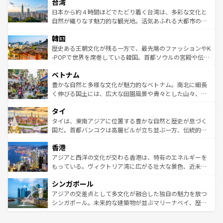
ならではの贅沢な旅のスタイルだ。 なお、新着のアメリカ
台湾
れるおもてなしの心で訪れる人々を迎えてくれるハワイの
リアリーフや大陸中央部にそびえるウルル（エアーズロッ
情報は
コンテンツ一覧
を参照してほしい。
人々、おいしいローカルフードやハワイアンミュージッ
ク）、タスマニアの美しい原生林やケアンズの熱帯雨林な
日本から約４時間ほどでたどり着く台湾は、多彩な文化と
ク、伝統的なフラダンスなど、すべてがハワイの魅力を彩
ど、見どころがたくさん。また、カフェやワイン、オージ
自然が織りなす魅力的な観光地。活気あふれる大都市の台
っている。訪れるたびに新しい発見と感動が待っているハ
ービーフなどの食文化も豊かで、美味しいものであふれて
北やノスタルジックな町並みが人気な九份（ジォウフェ
ワイを、存分に味わってほしい。 なお、新着のハワイ情報
韓国
いる。アクティビティも充実しており、サーフィンやダイ
ン）、静ひつな山岳地帯である台湾東部など、都市の喧騒
は
コンテンツ一覧
を参照してほしい。
ビング、ハイキングなど、アウトドア好きにはたまらな
と山間の静けさが共存しており、訪れる人に新しい発見と
歴史ある王朝文化が残る一方で、最先端のファッションやK
い。オーストラリアの多彩な魅力を存分に味わいつくそ
驚きをもたらしてくれる。また、奥深い台湾の食文化も魅
-POPで世界を席巻している韓国。首都ソウルの宮殿や伝統
う。 なお、新着のオーストラリア情報は
コンテンツ一覧
を
力で、夜市などの屋台グルメから高級料理、ヘルシーで美
家屋が並ぶエリアでは韓国の歴史と文化に浸ることがで
参照してほしい。
ベトナム
容にもいいと評判のスイーツなど、バラエティ豊かな料理
き、地方に足を延ばせば四季折々の自然美を楽しむことが
が味わえる。 なお、新着の台湾情報は
コンテンツ一覧
を参
できる。そして、キムチや焼肉、絶品のストリートフード
豊かな自然と多様な文化が魅力的なベトナム。南北に細長
照してほしい。
まで、さまざまな韓国料理が待っている。夜には、韓国な
く伸びる国土には、広大な田園風景や青々とした山々、世
らではのナイトライフも堪能できる。あたたかいホスピタ
界遺産に登録された壮大な自然景観が点在し、都市部では
タイ
リティに包まれながら、韓国の多彩な魅力を心ゆくまで味
急速な発展と共に伝統が息づく。ハノイの古い町並みやホ
わってみてほしい。 なお、新着の韓国情報は
コンテンツ一
ーチミン市のフランス統治時代の建物も、独特の雰囲気を
タイは、東南アジアに位置する豊かな自然と歴史が息づく
覧
を参照してほしい。
醸し出している。また、バラエティの豊かさとおいしさで
国だ。首都バンコクは高層ビルが立ち並ぶ一方、伝統的な
世界中の食通を魅了してやまないベトナム料理も魅力のひ
寺院や市場がいたるところに点在し、古きよき文化と現代
香港
とつ。フォーやバインミー、ベトナムコーヒーなどは、ぜ
の活気が交差している。北部ではチェンマイなどの山岳地
ひ現地で味わいたい。どの地域を訪れてもあたたかい人々
帯で自然と触れ合い、南部ではプーケットやクラビの美し
アジアと西洋の文化が交わる香港は、特有のエネルギーを
が旅行者を迎えてくれるので、きっと忘れられない旅にな
いビーチでリゾート気分を楽しむことができる。タイ料理
もっている。ヴィクトリア湾に広がる壮大な景色、近未来
るはずだ。 なお、新着のベトナム情報は
コンテンツ一覧
を
は世界的に有名で、屋台から高級レストランまで味覚を刺
的なアートスポット、そして歴史と現代が融合した町並
参照してほしい。
シンガポール
激する。気候は一年中温暖で、どの季節にも異なる楽しみ
み、どこを訪れても感動するはず。観光スポットが密集し
が待っている。親しみやすいタイの人々、仏教を中心とし
ており、効率よく見どころを回れるのも魅力。息をのむよ
アジアの交差点として多文化が融合した独自の魅力を放つ
た文化、そして多様な観光資源が、訪れる旅人を魅了し続
うな絶景から文化的な体験まで、香港を存分に楽しみ尽く
シンガポール。未来的な建築物が並ぶマリーナベイ、歴史
ける。 なお、新着のタイ情報は
コンテンツ一覧
を参照して
そう。 なお、新着の香港情報は
コンテンツ一覧
を参照して
と伝統を感じられるエスニックタウン、多数の緑豊かな公
ほしい。
ほしい。
園や自然保護区など、自然が調和した近代的な景観と文化