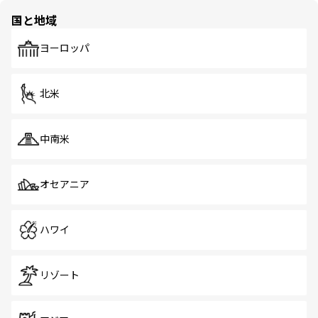
の多様性あふれるカラフルな町は、どこを歩いても新しい
国と地域
発見がある。さらに、治安のよさや充実した公共交通機関
も、旅行者にとっては魅力的なポイント。グルメも豊富
で、ホーカーズは地元の風情を楽しめる外せないスポット
ヨーロッパ
だ。訪れる人を飽きさせないシンガポールで、多様な魅力
を体感しよう。 なお、新着のシンガポール情報は
コンテン
ツ一覧
を参照してほしい。
北米
中南米
オセアニア
ハワイ
リゾート