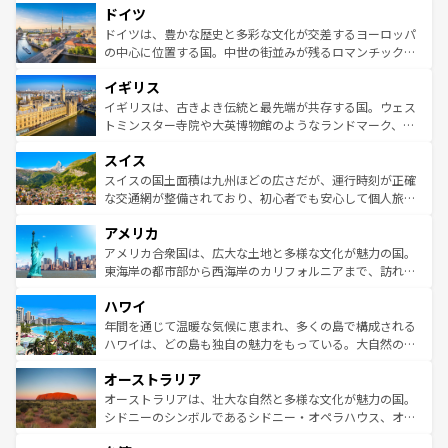
せる。地方によって風土や気候が異なるスペインはその個
ドイツ
で、幅広い魅力が詰まっている。華麗な宮殿、歴史的な大
性で訪れる人を魅了する。 なお、新着のスペイン情報は
コ
聖堂、美しいビーチ、そして豊かな自然が、訪れる者を心
ドイツは、豊かな歴史と多彩な文化が交差するヨーロッパ
ンテンツ一覧
を参照してほしい。
から魅了する。また、フランスは美食の国としても知ら
の中心に位置する国。中世の街並みが残るロマンチック街
れ、フランス料理はユネスコ無形文化遺産にも登録されて
道から、未来を先取りするようなモダンな都市まで多様な
イギリス
いる。シャンパンの発祥地であるランス、プロヴァンスの
顔を持つこの国は、どこを歩いても飽きることがない。ベ
香り高いラベンダー畑など、多彩な楽しみ方が可能だ。さ
ルリンの文化的活気、バイエルン州のアルプスの絶景、そ
イギリスは、古きよき伝統と最先端が共存する国。ウェス
らに、パリ以外の地域にも魅力が溢れており、どの街角に
してライン川沿いのワイン畑といった風景は必見。ビール
トミンスター寺院や大英博物館のようなランドマーク、歴
も豊かな歴史と文化が息づいている。パリ以外の個性あふ
とソーセージを味わいながら地元の人と過ごす楽しい時間
史ある大学都市、美しい丘陵地帯や牧歌的な風景など、エ
れる地方に足を運ぶとそれぞれで全く異なる文化を体験で
スイス
は、お酒好きな人にはぜひ体験してほしい。 なお、新着の
リアごとに異なる魅力がある。また、優雅なアフタヌーン
きるだろう。 なお、新着のフランス情報は
コンテンツ一覧
ドイツ情報は
コンテンツ一覧
を参照してほしい。
ティー、ビール好きにはたまらない英国パブ、サッカー観
スイスの国土面積は九州ほどの広さだが、運行時刻が正確
を参照してほしい。
戦など、本場だからこそできる体験も豊富。イギリスを旅
な交通網が整備されており、初心者でも安心して個人旅行
して楽しみつくそう。 なお、新着のイギリス情報は
コンテ
を楽しめる。日本同様に時刻表どおりの旅が可能だ。中世
アメリカ
ンツ一覧
を参照してほしい。
の建物がそのまま残る町や、スイスならではのユニークな
博物館もあり、アルプス観光だけでなく町歩きも満喫する
アメリカ合衆国は、広大な土地と多様な文化が魅力の国。
ことができる。国民の所得が高いため物価も高いが、旅行
東海岸の都市部から西海岸のカリフォルニアまで、訪れる
者向けの交通パス提供のサービスもあり、うまく活用すれ
場所ごとに異なる風景と体験が待っている。ニューヨーク
ハワイ
ば市内交通費無料で観光を楽しむこともできる。 なお、新
のような巨大都市は、観光、ショッピング、エンターテイ
着のスイス情報は
コンテンツ一覧
を参照してほしい。
ンメントが詰まった刺激的なスポットだ。一方、アメリカ
年間を通じて温暖な気候に恵まれ、多くの島で構成される
西部には大自然が広がり、グランドキャニオンやイエロー
ハワイは、どの島も独自の魅力をもっている。大自然の神
ストーン国立公園といった絶景が堪能できる。さらに、南
秘を感じたいなら、火山が生み出した壮大な景観を誇るハ
オーストラリア
部のニューオーリンズでは、音楽と美食が融合した独特の
ワイ島は見逃せない。また、定番の観光地といえばオアフ
文化が魅力。旅行者はアメリカの各地域で異なる魅力を楽
島だが、静かな自然を求めるならマウイ島やカウアイ島が
オーストラリアは、壮大な自然と多様な文化が魅力の国。
しみながら、その多様性と豊かな歴史を感じることができ
おすすめ。エメラルドグリーンに輝く海をはじめ、豊かな
シドニーのシンボルであるシドニー・オペラハウス、オー
るだろう。車でのロードトリップや列車の旅も、アメリカ
文化や歴史が息づいている。「アロハスピリット」と呼ば
ストラリア東海岸北部に広がる大サンゴ礁地帯グレートバ