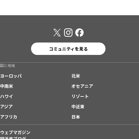
コミュニティを見る
国と地域
ヨーロッパ
北米
中南米
オセアニア
ハワイ
リゾート
アジア
中近東
アフリカ
日本
ウェブマガジン
特派員ブログ