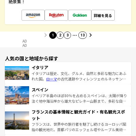
絶景集！
詳細を見る
…
1
2
3
13
AD
AD
人気の国と地域から探す
イタリア
イタリアは歴史、文化、グルメ、自然と多彩な魅力にあふ
れた国。
ローマ
の古代遺跡やフィレンツェのルネッサンス
美術、ヴェネツィアの運河など、歴史あるスポットはもち
スペイン
ろん、トスカーナの美しい田園風景やアマルフィ海岸の絶
景など、自然景観も見逃せない。観光の合間には、本場の
イベリア半島のほぼ80％を占めるスペインは、太陽が降り
ピザやパスタなど、絶品のイタリア料理を堪能することも
注ぐ地中海沿岸から雄大なピレネー山脈まで、多彩な自然
できる。朝目覚めてから夜眠るまで、すべての瞬間を楽し
と文化が詰まったヨーロッパ屈指の旅行先だ。多様な地域
フランスの基本情報と観光ガイド・有名観光スポ
ませてくれるイタリアで、忘れられない旅をしてみよう！
文化が根付くこの国では、情熱的なフラメンコ、熱気あふ
なお、新着のイタリア情報は
コンテンツ一覧
を参照してほ
れる闘牛、そして美味しいタパスが生活の一部となってい
ット
しい。
る。首都マドリードの洗練された雰囲気や、バルセロナの
フランスは、世界中の旅行者を魅了し続けるヨーロッパ屈
アートに溢れた街角から、地方では古代ローマ遺跡や中世
指の観光地だ。首都パリのエッフェル塔やルーブル美術館
の城塞都市、穏やかなビーチリゾートまで多彩な表情を見
といった象徴的なスポットから、田舎町の古風な美しさま