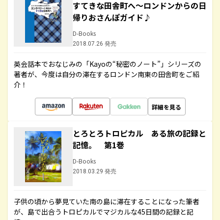
すてきな田舎町へ～ロンドンからの日
帰りおさんぽガイド♪
D-Books
2018.07.26 発売
英会話本でおなじみの「Kayoの“秘密のノート”」シリーズの
著者が、今度は自分の滞在するロンドン南東の田舎町をご紹
介！
詳細を見る
とろとろトロピカル ある旅の記録と
記憶。 第1巻
D-Books
2018.03.29 発売
子供の頃から夢見ていた南の島に滞在することになった筆者
が、島で出合うトロピカルでマジカルな45日間の記録と記