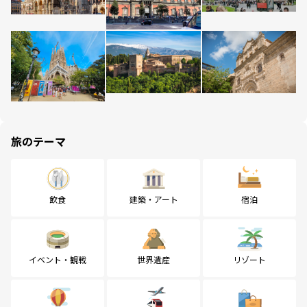
旅のテーマ
飲食
建築・アート
宿泊
イベント・観戦
世界遺産
リゾート