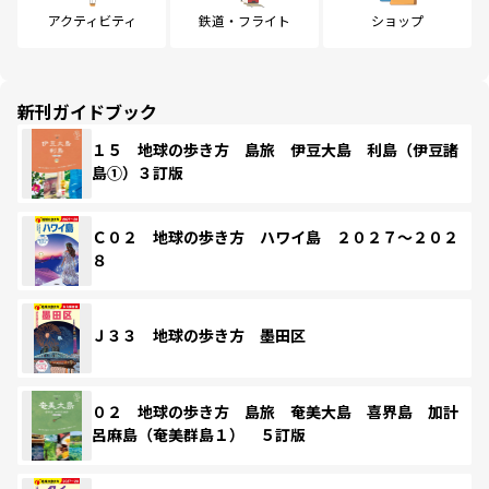
アクティビティ
鉄道・フライト
ショップ
新刊ガイドブック
１５ 地球の歩き方 島旅 伊豆大島 利島（伊豆諸
島①）３訂版
Ｃ０２ 地球の歩き方 ハワイ島 ２０２７～２０２
８
Ｊ３３ 地球の歩き方 墨田区
０２ 地球の歩き方 島旅 奄美大島 喜界島 加計
呂麻島（奄美群島１） ５訂版