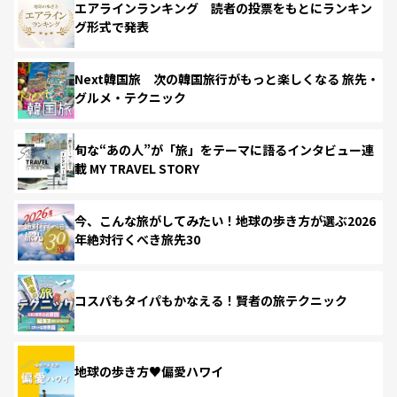
エアラインランキング 読者の投票をもとにランキン
グ形式で発表
Next韓国旅 次の韓国旅行がもっと楽しくなる 旅先・
グルメ・テクニック
旬な“あの人”が「旅」をテーマに語るインタビュー連
載 MY TRAVEL STORY
今、こんな旅がしてみたい！地球の歩き方が選ぶ2026
年絶対行くべき旅先30
コスパもタイパもかなえる！賢者の旅テクニック
地球の歩き方♥偏愛ハワイ