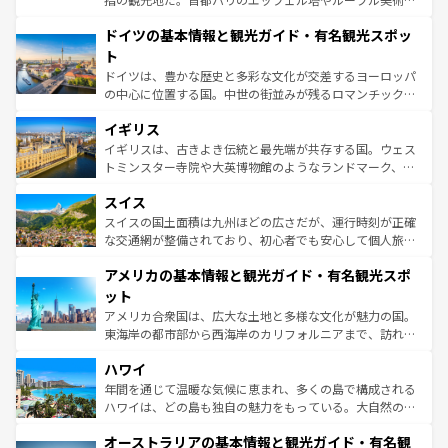
の城塞都市、穏やかなビーチリゾートまで多彩な表情を見
といった象徴的なスポットから、田舎町の古風な美しさま
せる。地方によって風土や気候が異なるスペインはその個
ドイツの基本情報と観光ガイド・有名観光スポッ
で、幅広い魅力が詰まっている。華麗な宮殿、歴史的な大
性で訪れる人を魅了する。 なお、新着のスペイン情報は
コ
聖堂、美しいビーチ、そして豊かな自然が、訪れる者を心
ト
ンテンツ一覧
を参照してほしい。
から魅了する。また、フランスは美食の国としても知ら
ドイツは、豊かな歴史と多彩な文化が交差するヨーロッパ
れ、フランス料理はユネスコ無形文化遺産にも登録されて
の中心に位置する国。中世の街並みが残るロマンチック街
いる。シャンパンの発祥地であるランス、プロヴァンスの
道から、未来を先取りするようなモダンな都市まで多様な
香り高いラベンダー畑など、多彩な楽しみ方が可能だ。さ
イギリス
顔を持つこの国は、どこを歩いても飽きることがない。ベ
らに、パリ以外の地域にも魅力が溢れており、どの街角に
ルリンの文化的活気、バイエルン州のアルプスの絶景、そ
イギリスは、古きよき伝統と最先端が共存する国。ウェス
も豊かな歴史と文化が息づいている。パリ以外の個性あふ
してライン川沿いのワイン畑といった風景は必見。ビール
トミンスター寺院や大英博物館のようなランドマーク、歴
れる地方に足を運ぶとそれぞれで全く異なる文化を体験で
とソーセージを味わいながら地元の人と過ごす楽しい時間
史ある大学都市、美しい丘陵地帯や牧歌的な風景など、エ
きるだろう。 なお、新着のフランス情報は
コンテンツ一覧
スイス
は、お酒好きな人にはぜひ体験してほしい。 なお、新着の
リアごとに異なる魅力がある。また、優雅なアフタヌーン
を参照してほしい。
ドイツ情報は
コンテンツ一覧
を参照してほしい。
ティー、ビール好きにはたまらない英国パブ、サッカー観
スイスの国土面積は九州ほどの広さだが、運行時刻が正確
戦など、本場だからこそできる体験も豊富。イギリスを旅
な交通網が整備されており、初心者でも安心して個人旅行
して楽しみつくそう。 なお、新着のイギリス情報は
コンテ
を楽しめる。日本同様に時刻表どおりの旅が可能だ。中世
アメリカの基本情報と観光ガイド・有名観光スポ
ンツ一覧
を参照してほしい。
の建物がそのまま残る町や、スイスならではのユニークな
博物館もあり、アルプス観光だけでなく町歩きも満喫する
ット
ことができる。国民の所得が高いため物価も高いが、旅行
アメリカ合衆国は、広大な土地と多様な文化が魅力の国。
者向けの交通パス提供のサービスもあり、うまく活用すれ
東海岸の都市部から西海岸のカリフォルニアまで、訪れる
ば市内交通費無料で観光を楽しむこともできる。 なお、新
場所ごとに異なる風景と体験が待っている。ニューヨーク
着のスイス情報は
コンテンツ一覧
を参照してほしい。
ハワイ
のような巨大都市は、観光、ショッピング、エンターテイ
ンメントが詰まった刺激的なスポットだ。一方、アメリカ
年間を通じて温暖な気候に恵まれ、多くの島で構成される
西部には大自然が広がり、グランドキャニオンやイエロー
ハワイは、どの島も独自の魅力をもっている。大自然の神
ストーン国立公園といった絶景が堪能できる。さらに、南
秘を感じたいなら、火山が生み出した壮大な景観を誇るハ
オーストラリアの基本情報と観光ガイド・有名観
部のニューオーリンズでは、音楽と美食が融合した独特の
ワイ島は見逃せない。また、定番の観光地といえばオアフ