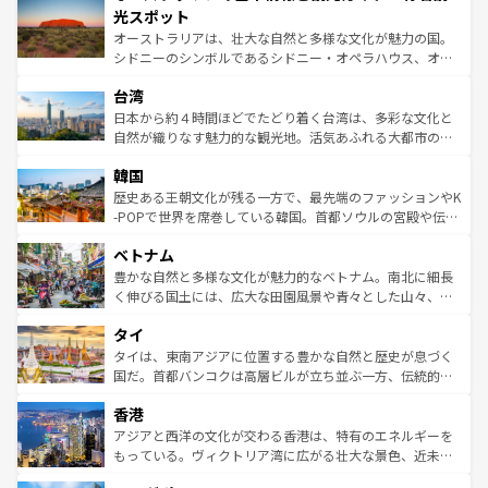
文化が魅力。旅行者はアメリカの各地域で異なる魅力を楽
島だが、静かな自然を求めるならマウイ島やカウアイ島が
光スポット
しみながら、その多様性と豊かな歴史を感じることができ
おすすめ。エメラルドグリーンに輝く海をはじめ、豊かな
オーストラリアは、壮大な自然と多様な文化が魅力の国。
るだろう。車でのロードトリップや列車の旅も、アメリカ
文化や歴史が息づいている。「アロハスピリット」と呼ば
シドニーのシンボルであるシドニー・オペラハウス、オー
ならではの贅沢な旅のスタイルだ。 なお、新着のアメリカ
れるおもてなしの心で訪れる人々を迎えてくれるハワイの
ストラリア東海岸北部に広がる大サンゴ礁地帯グレートバ
情報は
コンテンツ一覧
を参照してほしい。
人々、おいしいローカルフードやハワイアンミュージッ
台湾
リアリーフや大陸中央部にそびえるウルル（エアーズロッ
ク、伝統的なフラダンスなど、すべてがハワイの魅力を彩
ク）、タスマニアの美しい原生林やケアンズの熱帯雨林な
日本から約４時間ほどでたどり着く台湾は、多彩な文化と
っている。訪れるたびに新しい発見と感動が待っているハ
ど、見どころがたくさん。また、カフェやワイン、オージ
自然が織りなす魅力的な観光地。活気あふれる大都市の台
ワイを、存分に味わってほしい。 なお、新着のハワイ情報
ービーフなどの食文化も豊かで、美味しいものであふれて
北やノスタルジックな町並みが人気な九份（ジォウフェ
は
コンテンツ一覧
を参照してほしい。
韓国
いる。アクティビティも充実しており、サーフィンやダイ
ン）、静ひつな山岳地帯である台湾東部など、都市の喧騒
ビング、ハイキングなど、アウトドア好きにはたまらな
と山間の静けさが共存しており、訪れる人に新しい発見と
歴史ある王朝文化が残る一方で、最先端のファッションやK
い。オーストラリアの多彩な魅力を存分に味わいつくそ
驚きをもたらしてくれる。また、奥深い台湾の食文化も魅
-POPで世界を席巻している韓国。首都ソウルの宮殿や伝統
う。 なお、新着のオーストラリア情報は
コンテンツ一覧
を
力で、夜市などの屋台グルメから高級料理、ヘルシーで美
家屋が並ぶエリアでは韓国の歴史と文化に浸ることがで
参照してほしい。
ベトナム
容にもいいと評判のスイーツなど、バラエティ豊かな料理
き、地方に足を延ばせば四季折々の自然美を楽しむことが
が味わえる。 なお、新着の台湾情報は
コンテンツ一覧
を参
できる。そして、キムチや焼肉、絶品のストリートフード
豊かな自然と多様な文化が魅力的なベトナム。南北に細長
照してほしい。
まで、さまざまな韓国料理が待っている。夜には、韓国な
く伸びる国土には、広大な田園風景や青々とした山々、世
らではのナイトライフも堪能できる。あたたかいホスピタ
界遺産に登録された壮大な自然景観が点在し、都市部では
タイ
リティに包まれながら、韓国の多彩な魅力を心ゆくまで味
急速な発展と共に伝統が息づく。ハノイの古い町並みやホ
わってみてほしい。 なお、新着の韓国情報は
コンテンツ一
ーチミン市のフランス統治時代の建物も、独特の雰囲気を
タイは、東南アジアに位置する豊かな自然と歴史が息づく
覧
を参照してほしい。
醸し出している。また、バラエティの豊かさとおいしさで
国だ。首都バンコクは高層ビルが立ち並ぶ一方、伝統的な
世界中の食通を魅了してやまないベトナム料理も魅力のひ
寺院や市場がいたるところに点在し、古きよき文化と現代
香港
とつ。フォーやバインミー、ベトナムコーヒーなどは、ぜ
の活気が交差している。北部ではチェンマイなどの山岳地
ひ現地で味わいたい。どの地域を訪れてもあたたかい人々
帯で自然と触れ合い、南部ではプーケットやクラビの美し
アジアと西洋の文化が交わる香港は、特有のエネルギーを
が旅行者を迎えてくれるので、きっと忘れられない旅にな
いビーチでリゾート気分を楽しむことができる。タイ料理
もっている。ヴィクトリア湾に広がる壮大な景色、近未来
るはずだ。 なお、新着のベトナム情報は
コンテンツ一覧
を
は世界的に有名で、屋台から高級レストランまで味覚を刺
的なアートスポット、そして歴史と現代が融合した町並