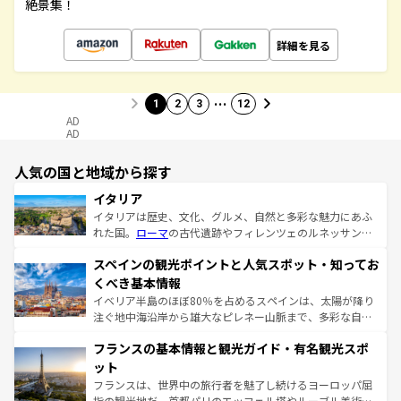
絶景集！
詳細を見る
…
1
2
3
12
AD
AD
人気の国と地域から探す
イタリア
イタリアは歴史、文化、グルメ、自然と多彩な魅力にあふ
れた国。
ローマ
の古代遺跡やフィレンツェのルネッサンス
美術、ヴェネツィアの運河など、歴史あるスポットはもち
スペインの観光ポイントと人気スポット・知ってお
ろん、トスカーナの美しい田園風景やアマルフィ海岸の絶
景など、自然景観も見逃せない。観光の合間には、本場の
くべき基本情報
ピザやパスタなど、絶品のイタリア料理を堪能することも
イベリア半島のほぼ80％を占めるスペインは、太陽が降り
できる。朝目覚めてから夜眠るまで、すべての瞬間を楽し
注ぐ地中海沿岸から雄大なピレネー山脈まで、多彩な自然
ませてくれるイタリアで、忘れられない旅をしてみよう！
と文化が詰まったヨーロッパ屈指の旅行先だ。多様な地域
なお、新着のイタリア情報は
コンテンツ一覧
を参照してほ
フランスの基本情報と観光ガイド・有名観光スポ
文化が根付くこの国では、情熱的なフラメンコ、熱気あふ
しい。
れる闘牛、そして美味しいタパスが生活の一部となってい
ット
る。首都マドリードの洗練された雰囲気や、バルセロナの
フランスは、世界中の旅行者を魅了し続けるヨーロッパ屈
アートに溢れた街角から、地方では古代ローマ遺跡や中世
指の観光地だ。首都パリのエッフェル塔やルーブル美術館