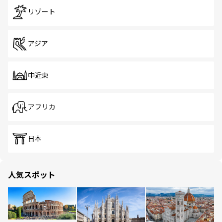
リゾート
アジア
中近東
アフリカ
日本
人気スポット