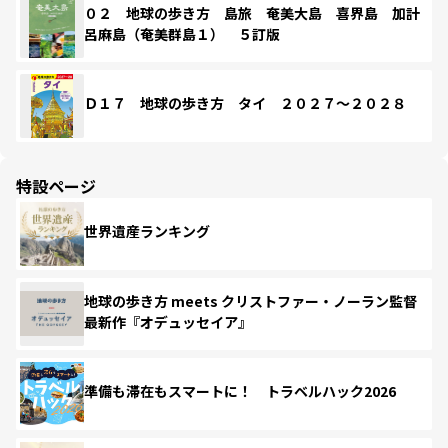
０２ 地球の歩き方 島旅 奄美大島 喜界島 加計
呂麻島（奄美群島１） ５訂版
Ｄ１７ 地球の歩き方 タイ ２０２７～２０２８
特設ページ
世界遺産ランキング
地球の歩き方 meets クリストファー・ノーラン監督
最新作『オデュッセイア』
準備も滞在もスマートに！ トラベルハック2026