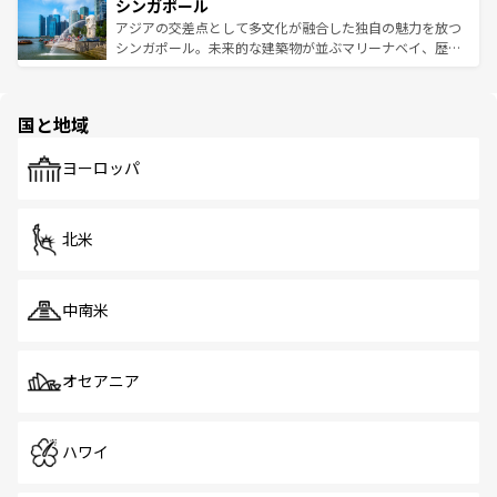
参照してほしい。
シンガポール
激する。気候は一年中温暖で、どの季節にも異なる楽しみ
み、どこを訪れても感動するはず。観光スポットが密集し
が待っている。親しみやすいタイの人々、仏教を中心とし
ており、効率よく見どころを回れるのも魅力。息をのむよ
アジアの交差点として多文化が融合した独自の魅力を放つ
た文化、そして多様な観光資源が、訪れる旅人を魅了し続
うな絶景から文化的な体験まで、香港を存分に楽しみ尽く
シンガポール。未来的な建築物が並ぶマリーナベイ、歴史
ける。 なお、新着のタイ情報は
コンテンツ一覧
を参照して
そう。 なお、新着の香港情報は
コンテンツ一覧
を参照して
と伝統を感じられるエスニックタウン、多数の緑豊かな公
ほしい。
ほしい。
園や自然保護区など、自然が調和した近代的な景観と文化
の多様性あふれるカラフルな町は、どこを歩いても新しい
国と地域
発見がある。さらに、治安のよさや充実した公共交通機関
も、旅行者にとっては魅力的なポイント。グルメも豊富
で、ホーカーズは地元の風情を楽しめる外せないスポット
ヨーロッパ
だ。訪れる人を飽きさせないシンガポールで、多様な魅力
を体感しよう。 なお、新着のシンガポール情報は
コンテン
ツ一覧
を参照してほしい。
北米
中南米
オセアニア
ハワイ