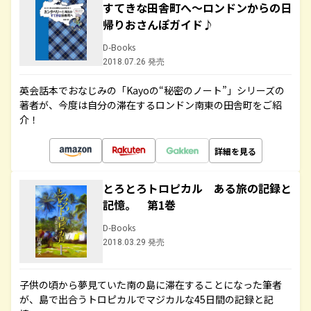
すてきな田舎町へ～ロンドンからの日
帰りおさんぽガイド♪
D-Books
2018.07.26 発売
英会話本でおなじみの「Kayoの“秘密のノート”」シリーズの
著者が、今度は自分の滞在するロンドン南東の田舎町をご紹
介！
詳細を見る
とろとろトロピカル ある旅の記録と
記憶。 第1巻
D-Books
2018.03.29 発売
子供の頃から夢見ていた南の島に滞在することになった筆者
が、島で出合うトロピカルでマジカルな45日間の記録と記