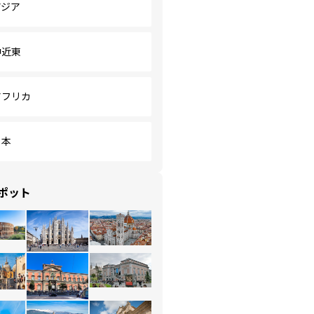
アジア
中近東
アフリカ
日本
ポット