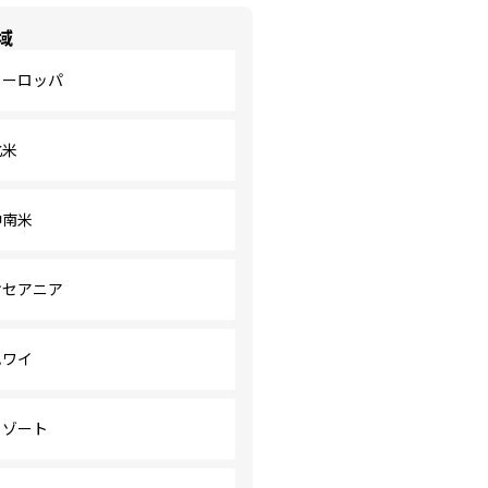
域
ヨーロッパ
北米
中南米
オセアニア
ハワイ
リゾート