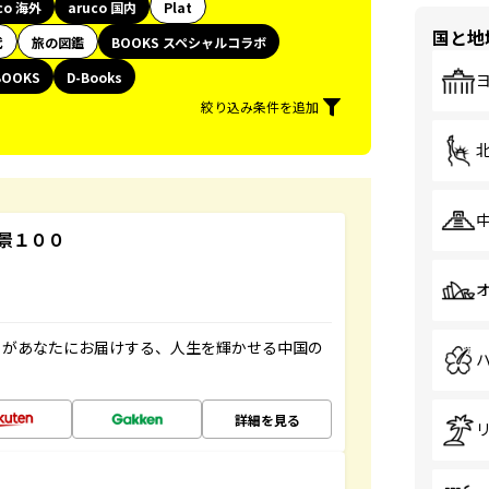
co 海外
aruco 国内
Plat
国と地
代
旅の図鑑
BOOKS スペシャルコラボ
BOOKS
D-Books
絞り込み条件を追加
景１００
」があなたにお届けする、人生を輝かせる中国の
詳細を見る