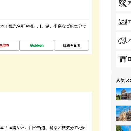
図本！観光名所や橋、川、湖、半島など旅気分で
詳細を見る
人気ス
図本！国境や州、川や街道、島など旅気分で地図