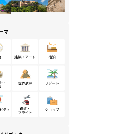
ーマ
食
建築・アート
宿泊
ト・
世界遺産
リゾート
戦
鉄道・
ビティ
ショップ
フライト