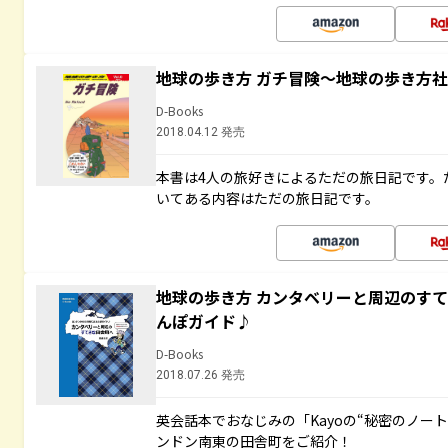
地球の歩き方 ガチ冒険～地球の歩き方
D-Books
2018.04.12 発売
本書は4人の旅好きによるただの旅日記です。
いてある内容はただの旅日記です。
地球の歩き方 カンタベリーと周辺のす
んぽガイド♪
D-Books
2018.07.26 発売
英会話本でおなじみの「Kayoの“秘密のノー
ンドン南東の田舎町をご紹介！