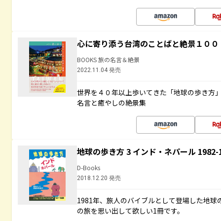
心に寄り添う台湾のことばと絶景１００
BOOKS 旅の名言＆絶景
2022.11.04 発売
世界を４０年以上歩いてきた「地球の歩き方
名言と癒やしの絶景集
地球の歩き方 3 インド・ネパール 1982
D-Books
2018.12.20 発売
1981年、旅人のバイブルとして登場した地
の旅を思い出して欲しい1冊です。