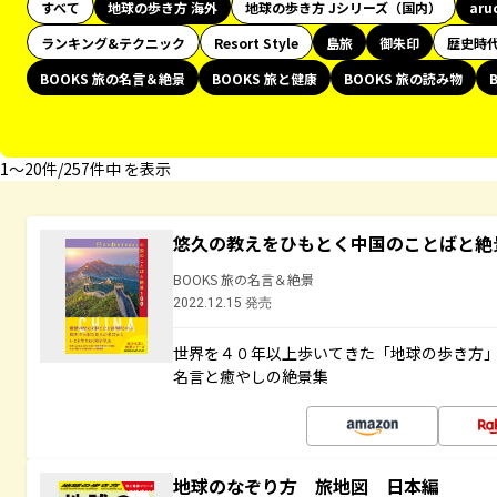
すべて
地球の歩き方 海外
地球の歩き方 Jシリーズ（国内）
aru
ランキング&テクニック
Resort Style
島旅
御朱印
歴史時
BOOKS 旅の名言＆絶景
BOOKS 旅と健康
BOOKS 旅の読み物
1〜20件/257件中 を表示
悠久の教えをひもとく中国のことばと絶
BOOKS 旅の名言＆絶景
2022.12.15 発売
世界を４０年以上歩いてきた「地球の歩き方
名言と癒やしの絶景集
地球のなぞり方 旅地図 日本編