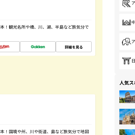
図本！観光名所や橋、川、湖、半島など旅気分で
詳細を見る
人気ス
図本！国境や州、川や街道、島など旅気分で地図