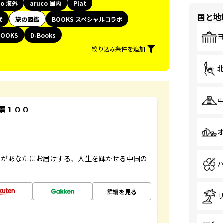
co 海外
aruco 国内
Plat
国と地
代
旅の図鑑
BOOKS スペシャルコラボ
BOOKS
D-Books
絞り込み条件を追加
景１００
」があなたにお届けする、人生を輝かせる中国の
詳細を見る