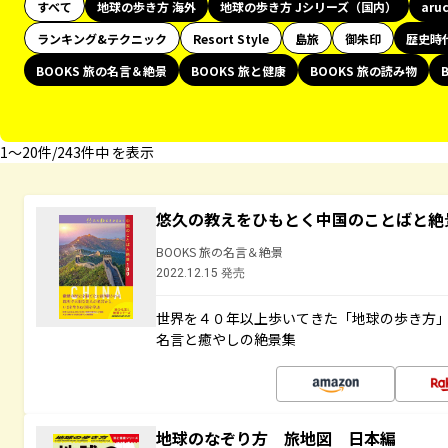
すべて
地球の歩き方 海外
地球の歩き方 Jシリーズ（国内）
aru
ランキング&テクニック
Resort Style
島旅
御朱印
歴史時
BOOKS 旅の名言＆絶景
BOOKS 旅と健康
BOOKS 旅の読み物
1〜20件/243件中 を表示
悠久の教えをひもとく中国のことばと絶
BOOKS 旅の名言＆絶景
2022.12.15 発売
世界を４０年以上歩いてきた「地球の歩き方
名言と癒やしの絶景集
地球のなぞり方 旅地図 日本編