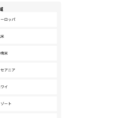
域
ヨーロッパ
北米
中南米
オセアニア
ハワイ
リゾート