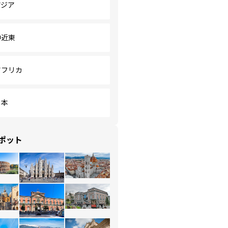
アジア
中近東
アフリカ
日本
ポット