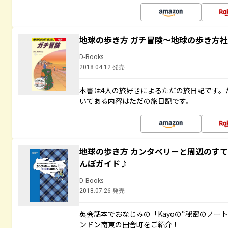
地球の歩き方 ガチ冒険～地球の歩き方
D-Books
2018.04.12 発売
本書は4人の旅好きによるただの旅日記です。
いてある内容はただの旅日記です。
地球の歩き方 カンタベリーと周辺のす
んぽガイド♪
D-Books
2018.07.26 発売
英会話本でおなじみの「Kayoの“秘密のノー
ンドン南東の田舎町をご紹介！