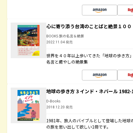
心に寄り添う台湾のことばと絶景１００
BOOKS 旅の名言＆絶景
2022.11.04 発売
世界を４０年以上歩いてきた「地球の歩き方
名言と癒やしの絶景集
地球の歩き方 3 インド・ネパール 1982
D-Books
2018.12.20 発売
1981年、旅人のバイブルとして登場した地
の旅を思い出して欲しい1冊です。