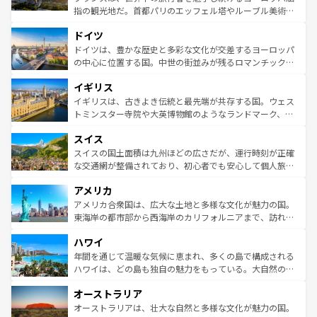
アートに溢れた街角から、地方では古代ローマ遺跡や中世
指の観光地だ。首都パリのエッフェル塔やルーブル美術館
の城塞都市、穏やかなビーチリゾートまで多彩な表情を見
といった象徴的なスポットから、田舎町の古風な美しさま
せる。地方によって風土や気候が異なるスペインはその個
ドイツ
で、幅広い魅力が詰まっている。華麗な宮殿、歴史的な大
性で訪れる人を魅了する。 なお、新着のスペイン情報は
コ
聖堂、美しいビーチ、そして豊かな自然が、訪れる者を心
ドイツは、豊かな歴史と多彩な文化が交差するヨーロッパ
ンテンツ一覧
を参照してほしい。
から魅了する。また、フランスは美食の国としても知ら
の中心に位置する国。中世の街並みが残るロマンチック街
れ、フランス料理はユネスコ無形文化遺産にも登録されて
道から、未来を先取りするようなモダンな都市まで多様な
イギリス
いる。シャンパンの発祥地であるランス、プロヴァンスの
顔を持つこの国は、どこを歩いても飽きることがない。ベ
香り高いラベンダー畑など、多彩な楽しみ方が可能だ。さ
ルリンの文化的活気、バイエルン州のアルプスの絶景、そ
イギリスは、古きよき伝統と最先端が共存する国。ウェス
らに、パリ以外の地域にも魅力が溢れており、どの街角に
してライン川沿いのワイン畑といった風景は必見。ビール
トミンスター寺院や大英博物館のようなランドマーク、歴
も豊かな歴史と文化が息づいている。パリ以外の個性あふ
とソーセージを味わいながら地元の人と過ごす楽しい時間
史ある大学都市、美しい丘陵地帯や牧歌的な風景など、エ
れる地方に足を運ぶとそれぞれで全く異なる文化を体験で
スイス
は、お酒好きな人にはぜひ体験してほしい。 なお、新着の
リアごとに異なる魅力がある。また、優雅なアフタヌーン
きるだろう。 なお、新着のフランス情報は
コンテンツ一覧
ドイツ情報は
コンテンツ一覧
を参照してほしい。
ティー、ビール好きにはたまらない英国パブ、サッカー観
スイスの国土面積は九州ほどの広さだが、運行時刻が正確
を参照してほしい。
戦など、本場だからこそできる体験も豊富。イギリスを旅
な交通網が整備されており、初心者でも安心して個人旅行
して楽しみつくそう。 なお、新着のイギリス情報は
コンテ
を楽しめる。日本同様に時刻表どおりの旅が可能だ。中世
アメリカ
ンツ一覧
を参照してほしい。
の建物がそのまま残る町や、スイスならではのユニークな
博物館もあり、アルプス観光だけでなく町歩きも満喫する
アメリカ合衆国は、広大な土地と多様な文化が魅力の国。
ことができる。国民の所得が高いため物価も高いが、旅行
東海岸の都市部から西海岸のカリフォルニアまで、訪れる
者向けの交通パス提供のサービスもあり、うまく活用すれ
場所ごとに異なる風景と体験が待っている。ニューヨーク
ハワイ
ば市内交通費無料で観光を楽しむこともできる。 なお、新
のような巨大都市は、観光、ショッピング、エンターテイ
着のスイス情報は
コンテンツ一覧
を参照してほしい。
ンメントが詰まった刺激的なスポットだ。一方、アメリカ
年間を通じて温暖な気候に恵まれ、多くの島で構成される
西部には大自然が広がり、グランドキャニオンやイエロー
ハワイは、どの島も独自の魅力をもっている。大自然の神
ストーン国立公園といった絶景が堪能できる。さらに、南
秘を感じたいなら、火山が生み出した壮大な景観を誇るハ
オーストラリア
部のニューオーリンズでは、音楽と美食が融合した独特の
ワイ島は見逃せない。また、定番の観光地といえばオアフ
文化が魅力。旅行者はアメリカの各地域で異なる魅力を楽
島だが、静かな自然を求めるならマウイ島やカウアイ島が
オーストラリアは、壮大な自然と多様な文化が魅力の国。