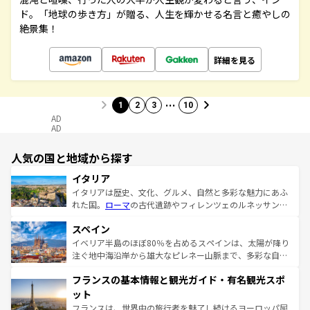
ド。「地球の歩き方」が贈る、人生を輝かせる名言と癒やしの
絶景集！
詳細を見る
…
1
2
3
10
AD
AD
人気の国と地域から探す
イタリア
イタリアは歴史、文化、グルメ、自然と多彩な魅力にあふ
れた国。
ローマ
の古代遺跡やフィレンツェのルネッサンス
美術、ヴェネツィアの運河など、歴史あるスポットはもち
スペイン
ろん、トスカーナの美しい田園風景やアマルフィ海岸の絶
景など、自然景観も見逃せない。観光の合間には、本場の
イベリア半島のほぼ80％を占めるスペインは、太陽が降り
ピザやパスタなど、絶品のイタリア料理を堪能することも
注ぐ地中海沿岸から雄大なピレネー山脈まで、多彩な自然
できる。朝目覚めてから夜眠るまで、すべての瞬間を楽し
と文化が詰まったヨーロッパ屈指の旅行先だ。多様な地域
フランスの基本情報と観光ガイド・有名観光スポ
ませてくれるイタリアで、忘れられない旅をしてみよう！
文化が根付くこの国では、情熱的なフラメンコ、熱気あふ
なお、新着のイタリア情報は
コンテンツ一覧
を参照してほ
れる闘牛、そして美味しいタパスが生活の一部となってい
ット
しい。
る。首都マドリードの洗練された雰囲気や、バルセロナの
フランスは、世界中の旅行者を魅了し続けるヨーロッパ屈