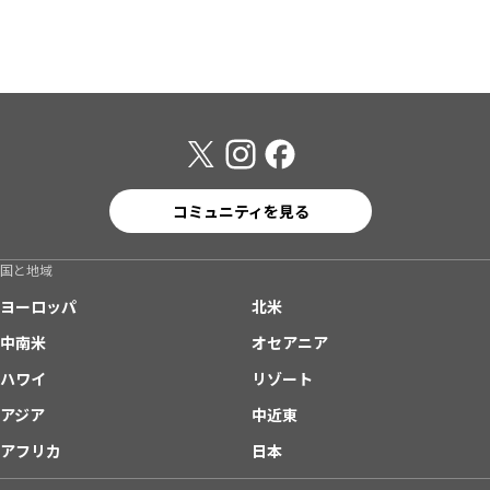
コミュニティを見る
国と地域
ヨーロッパ
北米
中南米
オセアニア
ハワイ
リゾート
アジア
中近東
アフリカ
日本