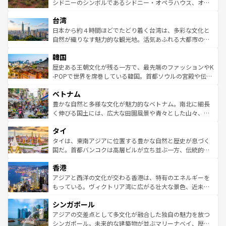
しみながら、その多様性と豊かな歴史を感じることができ
おすすめ。エメラルドグリーンに輝く海をはじめ、豊かな
シドニーのシンボルであるシドニー・オペラハウス、オー
るだろう。車でのロードトリップや列車の旅も、アメリカ
文化や歴史が息づいている。「アロハスピリット」と呼ば
ストラリア東海岸北部に広がる大サンゴ礁地帯グレートバ
ならではの贅沢な旅のスタイルだ。 なお、新着のアメリカ
台湾
れるおもてなしの心で訪れる人々を迎えてくれるハワイの
リアリーフや大陸中央部にそびえるウルル（エアーズロッ
情報は
コンテンツ一覧
を参照してほしい。
人々、おいしいローカルフードやハワイアンミュージッ
ク）、タスマニアの美しい原生林やケアンズの熱帯雨林な
日本から約４時間ほどでたどり着く台湾は、多彩な文化と
ク、伝統的なフラダンスなど、すべてがハワイの魅力を彩
ど、見どころがたくさん。また、カフェやワイン、オージ
自然が織りなす魅力的な観光地。活気あふれる大都市の台
っている。訪れるたびに新しい発見と感動が待っているハ
ービーフなどの食文化も豊かで、美味しいものであふれて
北やノスタルジックな町並みが人気な九份（ジォウフェ
ワイを、存分に味わってほしい。 なお、新着のハワイ情報
韓国
いる。アクティビティも充実しており、サーフィンやダイ
ン）、静ひつな山岳地帯である台湾東部など、都市の喧騒
は
コンテンツ一覧
を参照してほしい。
ビング、ハイキングなど、アウトドア好きにはたまらな
と山間の静けさが共存しており、訪れる人に新しい発見と
歴史ある王朝文化が残る一方で、最先端のファッションやK
い。オーストラリアの多彩な魅力を存分に味わいつくそ
驚きをもたらしてくれる。また、奥深い台湾の食文化も魅
-POPで世界を席巻している韓国。首都ソウルの宮殿や伝統
う。 なお、新着のオーストラリア情報は
コンテンツ一覧
を
力で、夜市などの屋台グルメから高級料理、ヘルシーで美
家屋が並ぶエリアでは韓国の歴史と文化に浸ることがで
参照してほしい。
ベトナム
容にもいいと評判のスイーツなど、バラエティ豊かな料理
き、地方に足を延ばせば四季折々の自然美を楽しむことが
が味わえる。 なお、新着の台湾情報は
コンテンツ一覧
を参
できる。そして、キムチや焼肉、絶品のストリートフード
豊かな自然と多様な文化が魅力的なベトナム。南北に細長
照してほしい。
まで、さまざまな韓国料理が待っている。夜には、韓国な
く伸びる国土には、広大な田園風景や青々とした山々、世
らではのナイトライフも堪能できる。あたたかいホスピタ
界遺産に登録された壮大な自然景観が点在し、都市部では
タイ
リティに包まれながら、韓国の多彩な魅力を心ゆくまで味
急速な発展と共に伝統が息づく。ハノイの古い町並みやホ
わってみてほしい。 なお、新着の韓国情報は
コンテンツ一
ーチミン市のフランス統治時代の建物も、独特の雰囲気を
タイは、東南アジアに位置する豊かな自然と歴史が息づく
覧
を参照してほしい。
醸し出している。また、バラエティの豊かさとおいしさで
国だ。首都バンコクは高層ビルが立ち並ぶ一方、伝統的な
世界中の食通を魅了してやまないベトナム料理も魅力のひ
寺院や市場がいたるところに点在し、古きよき文化と現代
香港
とつ。フォーやバインミー、ベトナムコーヒーなどは、ぜ
の活気が交差している。北部ではチェンマイなどの山岳地
ひ現地で味わいたい。どの地域を訪れてもあたたかい人々
帯で自然と触れ合い、南部ではプーケットやクラビの美し
アジアと西洋の文化が交わる香港は、特有のエネルギーを
が旅行者を迎えてくれるので、きっと忘れられない旅にな
いビーチでリゾート気分を楽しむことができる。タイ料理
もっている。ヴィクトリア湾に広がる壮大な景色、近未来
るはずだ。 なお、新着のベトナム情報は
コンテンツ一覧
を
は世界的に有名で、屋台から高級レストランまで味覚を刺
的なアートスポット、そして歴史と現代が融合した町並
参照してほしい。
シンガポール
激する。気候は一年中温暖で、どの季節にも異なる楽しみ
み、どこを訪れても感動するはず。観光スポットが密集し
が待っている。親しみやすいタイの人々、仏教を中心とし
ており、効率よく見どころを回れるのも魅力。息をのむよ
アジアの交差点として多文化が融合した独自の魅力を放つ
た文化、そして多様な観光資源が、訪れる旅人を魅了し続
うな絶景から文化的な体験まで、香港を存分に楽しみ尽く
シンガポール。未来的な建築物が並ぶマリーナベイ、歴史