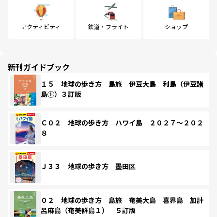
アクティビティ
鉄道・フライト
ショップ
新刊ガイドブック
１５ 地球の歩き方 島旅 伊豆大島 利島（伊豆諸
島①）３訂版
Ｃ０２ 地球の歩き方 ハワイ島 ２０２７～２０２
８
Ｊ３３ 地球の歩き方 墨田区
０２ 地球の歩き方 島旅 奄美大島 喜界島 加計
呂麻島（奄美群島１） ５訂版