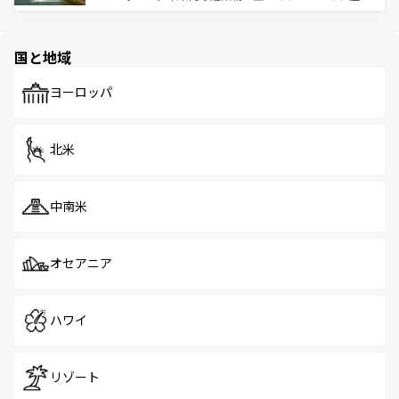
ける。 なお、新着のタイ情報は
コンテンツ一覧
を参照して
そう。 なお、新着の香港情報は
コンテンツ一覧
を参照して
と伝統を感じられるエスニックタウン、多数の緑豊かな公
ほしい。
ほしい。
園や自然保護区など、自然が調和した近代的な景観と文化
の多様性あふれるカラフルな町は、どこを歩いても新しい
国と地域
発見がある。さらに、治安のよさや充実した公共交通機関
も、旅行者にとっては魅力的なポイント。グルメも豊富
で、ホーカーズは地元の風情を楽しめる外せないスポット
ヨーロッパ
だ。訪れる人を飽きさせないシンガポールで、多様な魅力
を体感しよう。 なお、新着のシンガポール情報は
コンテン
ツ一覧
を参照してほしい。
北米
中南米
オセアニア
ハワイ
リゾート