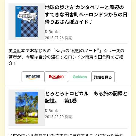
地球の歩き方 カンタベリーと周辺の
すてきな田舎町へ～ロンドンからの日
帰りおさんぽガイド♪
D-Books
2018.07.26 発売
英会話本でおなじみの「Kayoの“秘密のノート”」シリーズの
著者が、今度は自分の滞在するロンドン南東の田舎町をご紹
介！
詳細を見る
とろとろトロピカル ある旅の記録と
記憶。 第1巻
D-Books
2018.03.29 発売
子供の頃から夢見ていた南の島に滞在することになった筆者