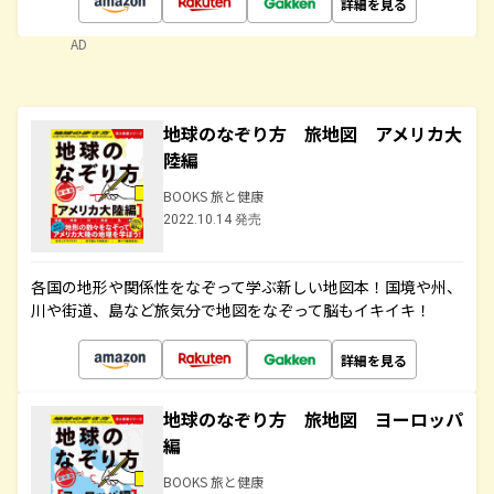
詳細を見る
AD
地球のなぞり方 旅地図 アメリカ大
陸編
BOOKS 旅と健康
2022.10.14 発売
各国の地形や関係性をなぞって学ぶ新しい地図本！国境や州、
川や街道、島など旅気分で地図をなぞって脳もイキイキ！
詳細を見る
地球のなぞり方 旅地図 ヨーロッパ
編
BOOKS 旅と健康