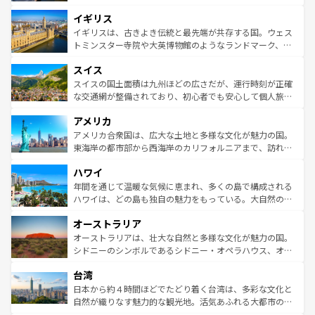
れ、フランス料理はユネスコ無形文化遺産にも登録されて
道から、未来を先取りするようなモダンな都市まで多様な
イギリス
いる。シャンパンの発祥地であるランス、プロヴァンスの
顔を持つこの国は、どこを歩いても飽きることがない。ベ
香り高いラベンダー畑など、多彩な楽しみ方が可能だ。さ
ルリンの文化的活気、バイエルン州のアルプスの絶景、そ
イギリスは、古きよき伝統と最先端が共存する国。ウェス
らに、パリ以外の地域にも魅力が溢れており、どの街角に
してライン川沿いのワイン畑といった風景は必見。ビール
トミンスター寺院や大英博物館のようなランドマーク、歴
も豊かな歴史と文化が息づいている。パリ以外の個性あふ
とソーセージを味わいながら地元の人と過ごす楽しい時間
史ある大学都市、美しい丘陵地帯や牧歌的な風景など、エ
れる地方に足を運ぶとそれぞれで全く異なる文化を体験で
スイス
は、お酒好きな人にはぜひ体験してほしい。 なお、新着の
リアごとに異なる魅力がある。また、優雅なアフタヌーン
きるだろう。 なお、新着のフランス情報は
コンテンツ一覧
ドイツ情報は
コンテンツ一覧
を参照してほしい。
ティー、ビール好きにはたまらない英国パブ、サッカー観
スイスの国土面積は九州ほどの広さだが、運行時刻が正確
を参照してほしい。
戦など、本場だからこそできる体験も豊富。イギリスを旅
な交通網が整備されており、初心者でも安心して個人旅行
して楽しみつくそう。 なお、新着のイギリス情報は
コンテ
を楽しめる。日本同様に時刻表どおりの旅が可能だ。中世
アメリカ
ンツ一覧
を参照してほしい。
の建物がそのまま残る町や、スイスならではのユニークな
博物館もあり、アルプス観光だけでなく町歩きも満喫する
アメリカ合衆国は、広大な土地と多様な文化が魅力の国。
ことができる。国民の所得が高いため物価も高いが、旅行
東海岸の都市部から西海岸のカリフォルニアまで、訪れる
者向けの交通パス提供のサービスもあり、うまく活用すれ
場所ごとに異なる風景と体験が待っている。ニューヨーク
ハワイ
ば市内交通費無料で観光を楽しむこともできる。 なお、新
のような巨大都市は、観光、ショッピング、エンターテイ
着のスイス情報は
コンテンツ一覧
を参照してほしい。
ンメントが詰まった刺激的なスポットだ。一方、アメリカ
年間を通じて温暖な気候に恵まれ、多くの島で構成される
西部には大自然が広がり、グランドキャニオンやイエロー
ハワイは、どの島も独自の魅力をもっている。大自然の神
ストーン国立公園といった絶景が堪能できる。さらに、南
秘を感じたいなら、火山が生み出した壮大な景観を誇るハ
オーストラリア
部のニューオーリンズでは、音楽と美食が融合した独特の
ワイ島は見逃せない。また、定番の観光地といえばオアフ
文化が魅力。旅行者はアメリカの各地域で異なる魅力を楽
島だが、静かな自然を求めるならマウイ島やカウアイ島が
オーストラリアは、壮大な自然と多様な文化が魅力の国。
しみながら、その多様性と豊かな歴史を感じることができ
おすすめ。エメラルドグリーンに輝く海をはじめ、豊かな
シドニーのシンボルであるシドニー・オペラハウス、オー
るだろう。車でのロードトリップや列車の旅も、アメリカ
文化や歴史が息づいている。「アロハスピリット」と呼ば
ストラリア東海岸北部に広がる大サンゴ礁地帯グレートバ
ならではの贅沢な旅のスタイルだ。 なお、新着のアメリカ
台湾
れるおもてなしの心で訪れる人々を迎えてくれるハワイの
リアリーフや大陸中央部にそびえるウルル（エアーズロッ
情報は
コンテンツ一覧
を参照してほしい。
人々、おいしいローカルフードやハワイアンミュージッ
ク）、タスマニアの美しい原生林やケアンズの熱帯雨林な
日本から約４時間ほどでたどり着く台湾は、多彩な文化と
ク、伝統的なフラダンスなど、すべてがハワイの魅力を彩
ど、見どころがたくさん。また、カフェやワイン、オージ
自然が織りなす魅力的な観光地。活気あふれる大都市の台
っている。訪れるたびに新しい発見と感動が待っているハ
ービーフなどの食文化も豊かで、美味しいものであふれて
北やノスタルジックな町並みが人気な九份（ジォウフェ