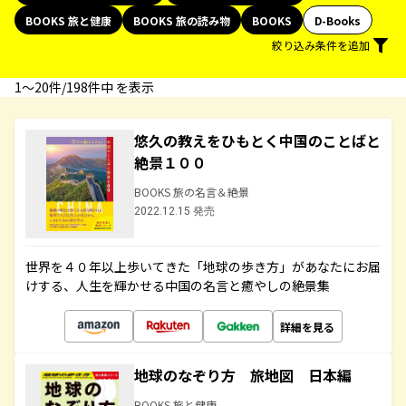
BOOKS 旅と健康
BOOKS 旅の読み物
BOOKS
D-Books
絞り込み条件を追加
1〜20件/198件中 を表示
悠久の教えをひもとく中国のことばと
絶景１００
BOOKS 旅の名言＆絶景
2022.12.15 発売
世界を４０年以上歩いてきた「地球の歩き方」があなたにお届
けする、人生を輝かせる中国の名言と癒やしの絶景集
詳細を見る
地球のなぞり方 旅地図 日本編
BOOKS 旅と健康