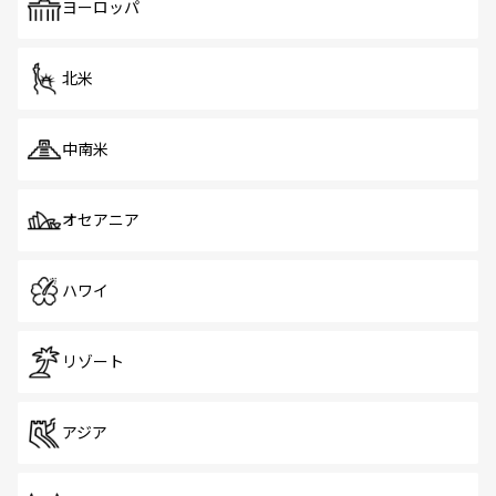
で、ホーカーズは地元の風情を楽しめる外せないスポット
ヨーロッパ
だ。訪れる人を飽きさせないシンガポールで、多様な魅力
を体感しよう。 なお、新着のシンガポール情報は
コンテン
ツ一覧
を参照してほしい。
北米
中南米
オセアニア
ハワイ
リゾート
アジア