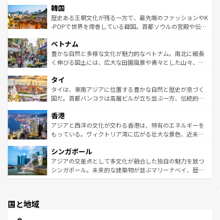
ワイを、存分に味わってほしい。 なお、新着のハワイ情報
韓国
いる。アクティビティも充実しており、サーフィンやダイ
ン）、静ひつな山岳地帯である台湾東部など、都市の喧騒
は
コンテンツ一覧
を参照してほしい。
ビング、ハイキングなど、アウトドア好きにはたまらな
と山間の静けさが共存しており、訪れる人に新しい発見と
歴史ある王朝文化が残る一方で、最先端のファッションやK
い。オーストラリアの多彩な魅力を存分に味わいつくそ
驚きをもたらしてくれる。また、奥深い台湾の食文化も魅
-POPで世界を席巻している韓国。首都ソウルの宮殿や伝統
う。 なお、新着のオーストラリア情報は
コンテンツ一覧
を
力で、夜市などの屋台グルメから高級料理、ヘルシーで美
家屋が並ぶエリアでは韓国の歴史と文化に浸ることがで
参照してほしい。
ベトナム
容にもいいと評判のスイーツなど、バラエティ豊かな料理
き、地方に足を延ばせば四季折々の自然美を楽しむことが
が味わえる。 なお、新着の台湾情報は
コンテンツ一覧
を参
できる。そして、キムチや焼肉、絶品のストリートフード
豊かな自然と多様な文化が魅力的なベトナム。南北に細長
照してほしい。
まで、さまざまな韓国料理が待っている。夜には、韓国な
く伸びる国土には、広大な田園風景や青々とした山々、世
らではのナイトライフも堪能できる。あたたかいホスピタ
界遺産に登録された壮大な自然景観が点在し、都市部では
タイ
リティに包まれながら、韓国の多彩な魅力を心ゆくまで味
急速な発展と共に伝統が息づく。ハノイの古い町並みやホ
わってみてほしい。 なお、新着の韓国情報は
コンテンツ一
ーチミン市のフランス統治時代の建物も、独特の雰囲気を
タイは、東南アジアに位置する豊かな自然と歴史が息づく
覧
を参照してほしい。
醸し出している。また、バラエティの豊かさとおいしさで
国だ。首都バンコクは高層ビルが立ち並ぶ一方、伝統的な
世界中の食通を魅了してやまないベトナム料理も魅力のひ
寺院や市場がいたるところに点在し、古きよき文化と現代
香港
とつ。フォーやバインミー、ベトナムコーヒーなどは、ぜ
の活気が交差している。北部ではチェンマイなどの山岳地
ひ現地で味わいたい。どの地域を訪れてもあたたかい人々
帯で自然と触れ合い、南部ではプーケットやクラビの美し
アジアと西洋の文化が交わる香港は、特有のエネルギーを
が旅行者を迎えてくれるので、きっと忘れられない旅にな
いビーチでリゾート気分を楽しむことができる。タイ料理
もっている。ヴィクトリア湾に広がる壮大な景色、近未来
るはずだ。 なお、新着のベトナム情報は
コンテンツ一覧
を
は世界的に有名で、屋台から高級レストランまで味覚を刺
的なアートスポット、そして歴史と現代が融合した町並
参照してほしい。
シンガポール
激する。気候は一年中温暖で、どの季節にも異なる楽しみ
み、どこを訪れても感動するはず。観光スポットが密集し
が待っている。親しみやすいタイの人々、仏教を中心とし
ており、効率よく見どころを回れるのも魅力。息をのむよ
アジアの交差点として多文化が融合した独自の魅力を放つ
た文化、そして多様な観光資源が、訪れる旅人を魅了し続
うな絶景から文化的な体験まで、香港を存分に楽しみ尽く
シンガポール。未来的な建築物が並ぶマリーナベイ、歴史
ける。 なお、新着のタイ情報は
コンテンツ一覧
を参照して
そう。 なお、新着の香港情報は
コンテンツ一覧
を参照して
と伝統を感じられるエスニックタウン、多数の緑豊かな公
ほしい。
ほしい。
園や自然保護区など、自然が調和した近代的な景観と文化
の多様性あふれるカラフルな町は、どこを歩いても新しい
国と地域
発見がある。さらに、治安のよさや充実した公共交通機関
も、旅行者にとっては魅力的なポイント。グルメも豊富