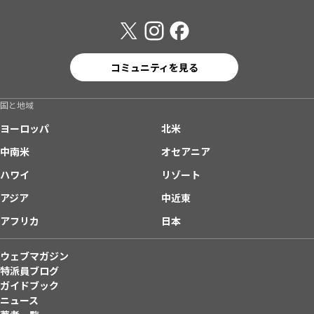
コミュニティを見る
国と地域
ヨーロッパ
北米
中南米
オセアニア
ハワイ
リゾート
アジア
中近東
アフリカ
日本
ウェブマガジン
特派員ブログ
ガイドブック
ニュース