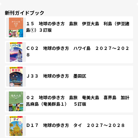
新刊ガイドブック
１５ 地球の歩き方 島旅 伊豆大島 利島（伊豆諸
島①）３訂版
Ｃ０２ 地球の歩き方 ハワイ島 ２０２７～２０２
８
Ｊ３３ 地球の歩き方 墨田区
０２ 地球の歩き方 島旅 奄美大島 喜界島 加計
呂麻島（奄美群島１） ５訂版
Ｄ１７ 地球の歩き方 タイ ２０２７～２０２８