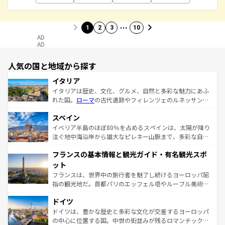
…
1
2
3
10
AD
AD
人気の国と地域から探す
イタリア
イタリアは歴史、文化、グルメ、自然と多彩な魅力にあふ
れた国。
ローマ
の古代遺跡やフィレンツェのルネッサンス
美術、ヴェネツィアの運河など、歴史あるスポットはもち
スペイン
ろん、トスカーナの美しい田園風景やアマルフィ海岸の絶
景など、自然景観も見逃せない。観光の合間には、本場の
イベリア半島のほぼ80％を占めるスペインは、太陽が降り
ピザやパスタなど、絶品のイタリア料理を堪能することも
注ぐ地中海沿岸から雄大なピレネー山脈まで、多彩な自然
できる。朝目覚めてから夜眠るまで、すべての瞬間を楽し
と文化が詰まったヨーロッパ屈指の旅行先だ。多様な地域
フランスの基本情報と観光ガイド・有名観光スポ
ませてくれるイタリアで、忘れられない旅をしてみよう！
文化が根付くこの国では、情熱的なフラメンコ、熱気あふ
なお、新着のイタリア情報は
コンテンツ一覧
を参照してほ
れる闘牛、そして美味しいタパスが生活の一部となってい
ット
しい。
る。首都マドリードの洗練された雰囲気や、バルセロナの
フランスは、世界中の旅行者を魅了し続けるヨーロッパ屈
アートに溢れた街角から、地方では古代ローマ遺跡や中世
指の観光地だ。首都パリのエッフェル塔やルーブル美術館
の城塞都市、穏やかなビーチリゾートまで多彩な表情を見
といった象徴的なスポットから、田舎町の古風な美しさま
せる。地方によって風土や気候が異なるスペインはその個
ドイツ
で、幅広い魅力が詰まっている。華麗な宮殿、歴史的な大
性で訪れる人を魅了する。 なお、新着のスペイン情報は
コ
聖堂、美しいビーチ、そして豊かな自然が、訪れる者を心
ドイツは、豊かな歴史と多彩な文化が交差するヨーロッパ
ンテンツ一覧
を参照してほしい。
から魅了する。また、フランスは美食の国としても知ら
の中心に位置する国。中世の街並みが残るロマンチック街