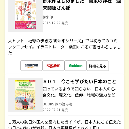
御朱印はじめました 関東の神社 週
末開運さんぽ
御朱印
2016.12.22 発売
大ヒット「地球の歩き方 御朱印シリーズ」では初めてのコミ
ックエッセイ。イラストレーター柴田かおるが書きおろしまし
た
詳細を見る
Ｓ０１ 今こそ学びたい日本のこと
知っているようで知らない 日本人の心、
食文化、職文化、信仰、地域の魅力など
BOOKS 旅の読み物
2022.07.21 発売
１万人の訪日外国人を案内したガイドが、日本人にこそ伝えた
い日本の魅力が満載。日本の再発見ができる１冊！