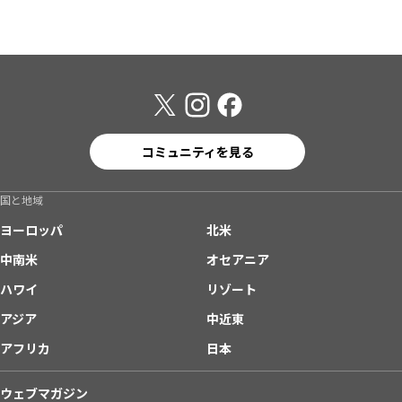
コミュニティを見る
国と地域
ヨーロッパ
北米
中南米
オセアニア
ハワイ
リゾート
アジア
中近東
アフリカ
日本
ウェブマガジン