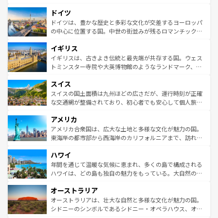
の城塞都市、穏やかなビーチリゾートまで多彩な表情を見
といった象徴的なスポットから、田舎町の古風な美しさま
せる。地方によって風土や気候が異なるスペインはその個
ドイツ
で、幅広い魅力が詰まっている。華麗な宮殿、歴史的な大
性で訪れる人を魅了する。 なお、新着のスペイン情報は
コ
聖堂、美しいビーチ、そして豊かな自然が、訪れる者を心
ドイツは、豊かな歴史と多彩な文化が交差するヨーロッパ
ンテンツ一覧
を参照してほしい。
から魅了する。また、フランスは美食の国としても知ら
の中心に位置する国。中世の街並みが残るロマンチック街
れ、フランス料理はユネスコ無形文化遺産にも登録されて
道から、未来を先取りするようなモダンな都市まで多様な
イギリス
いる。シャンパンの発祥地であるランス、プロヴァンスの
顔を持つこの国は、どこを歩いても飽きることがない。ベ
香り高いラベンダー畑など、多彩な楽しみ方が可能だ。さ
ルリンの文化的活気、バイエルン州のアルプスの絶景、そ
イギリスは、古きよき伝統と最先端が共存する国。ウェス
らに、パリ以外の地域にも魅力が溢れており、どの街角に
してライン川沿いのワイン畑といった風景は必見。ビール
トミンスター寺院や大英博物館のようなランドマーク、歴
も豊かな歴史と文化が息づいている。パリ以外の個性あふ
とソーセージを味わいながら地元の人と過ごす楽しい時間
史ある大学都市、美しい丘陵地帯や牧歌的な風景など、エ
れる地方に足を運ぶとそれぞれで全く異なる文化を体験で
スイス
は、お酒好きな人にはぜひ体験してほしい。 なお、新着の
リアごとに異なる魅力がある。また、優雅なアフタヌーン
きるだろう。 なお、新着のフランス情報は
コンテンツ一覧
ドイツ情報は
コンテンツ一覧
を参照してほしい。
ティー、ビール好きにはたまらない英国パブ、サッカー観
スイスの国土面積は九州ほどの広さだが、運行時刻が正確
を参照してほしい。
戦など、本場だからこそできる体験も豊富。イギリスを旅
な交通網が整備されており、初心者でも安心して個人旅行
して楽しみつくそう。 なお、新着のイギリス情報は
コンテ
を楽しめる。日本同様に時刻表どおりの旅が可能だ。中世
アメリカ
ンツ一覧
を参照してほしい。
の建物がそのまま残る町や、スイスならではのユニークな
博物館もあり、アルプス観光だけでなく町歩きも満喫する
アメリカ合衆国は、広大な土地と多様な文化が魅力の国。
ことができる。国民の所得が高いため物価も高いが、旅行
東海岸の都市部から西海岸のカリフォルニアまで、訪れる
者向けの交通パス提供のサービスもあり、うまく活用すれ
場所ごとに異なる風景と体験が待っている。ニューヨーク
ハワイ
ば市内交通費無料で観光を楽しむこともできる。 なお、新
のような巨大都市は、観光、ショッピング、エンターテイ
着のスイス情報は
コンテンツ一覧
を参照してほしい。
ンメントが詰まった刺激的なスポットだ。一方、アメリカ
年間を通じて温暖な気候に恵まれ、多くの島で構成される
西部には大自然が広がり、グランドキャニオンやイエロー
ハワイは、どの島も独自の魅力をもっている。大自然の神
ストーン国立公園といった絶景が堪能できる。さらに、南
秘を感じたいなら、火山が生み出した壮大な景観を誇るハ
オーストラリア
部のニューオーリンズでは、音楽と美食が融合した独特の
ワイ島は見逃せない。また、定番の観光地といえばオアフ
文化が魅力。旅行者はアメリカの各地域で異なる魅力を楽
島だが、静かな自然を求めるならマウイ島やカウアイ島が
オーストラリアは、壮大な自然と多様な文化が魅力の国。
しみながら、その多様性と豊かな歴史を感じることができ
おすすめ。エメラルドグリーンに輝く海をはじめ、豊かな
シドニーのシンボルであるシドニー・オペラハウス、オー
るだろう。車でのロードトリップや列車の旅も、アメリカ
文化や歴史が息づいている。「アロハスピリット」と呼ば
ストラリア東海岸北部に広がる大サンゴ礁地帯グレートバ