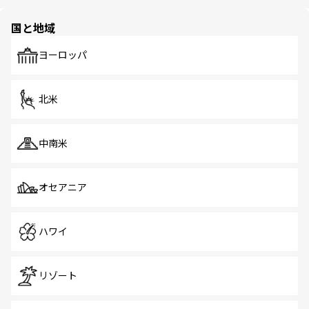
ほしい。
ほしい。
園や自然保護区など、自然が調和した近代的な景観と文化
の多様性あふれるカラフルな町は、どこを歩いても新しい
国と地域
発見がある。さらに、治安のよさや充実した公共交通機関
も、旅行者にとっては魅力的なポイント。グルメも豊富
で、ホーカーズは地元の風情を楽しめる外せないスポット
ヨーロッパ
だ。訪れる人を飽きさせないシンガポールで、多様な魅力
を体感しよう。 なお、新着のシンガポール情報は
コンテン
ツ一覧
を参照してほしい。
北米
中南米
オセアニア
ハワイ
リゾート