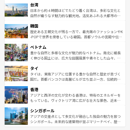
ならではの贅沢な旅のスタイルだ。 なお、新着のアメリカ
台湾
れるおもてなしの心で訪れる人々を迎えてくれるハワイの
リアリーフや大陸中央部にそびえるウルル（エアーズロッ
情報は
コンテンツ一覧
を参照してほしい。
人々、おいしいローカルフードやハワイアンミュージッ
ク）、タスマニアの美しい原生林やケアンズの熱帯雨林な
日本から約４時間ほどでたどり着く台湾は、多彩な文化と
ク、伝統的なフラダンスなど、すべてがハワイの魅力を彩
ど、見どころがたくさん。また、カフェやワイン、オージ
自然が織りなす魅力的な観光地。活気あふれる大都市の台
っている。訪れるたびに新しい発見と感動が待っているハ
ービーフなどの食文化も豊かで、美味しいものであふれて
北やノスタルジックな町並みが人気な九份（ジォウフェ
ワイを、存分に味わってほしい。 なお、新着のハワイ情報
韓国
いる。アクティビティも充実しており、サーフィンやダイ
ン）、静ひつな山岳地帯である台湾東部など、都市の喧騒
は
コンテンツ一覧
を参照してほしい。
ビング、ハイキングなど、アウトドア好きにはたまらな
と山間の静けさが共存しており、訪れる人に新しい発見と
歴史ある王朝文化が残る一方で、最先端のファッションやK
い。オーストラリアの多彩な魅力を存分に味わいつくそ
驚きをもたらしてくれる。また、奥深い台湾の食文化も魅
-POPで世界を席巻している韓国。首都ソウルの宮殿や伝統
う。 なお、新着のオーストラリア情報は
コンテンツ一覧
を
力で、夜市などの屋台グルメから高級料理、ヘルシーで美
家屋が並ぶエリアでは韓国の歴史と文化に浸ることがで
参照してほしい。
ベトナム
容にもいいと評判のスイーツなど、バラエティ豊かな料理
き、地方に足を延ばせば四季折々の自然美を楽しむことが
が味わえる。 なお、新着の台湾情報は
コンテンツ一覧
を参
できる。そして、キムチや焼肉、絶品のストリートフード
豊かな自然と多様な文化が魅力的なベトナム。南北に細長
照してほしい。
まで、さまざまな韓国料理が待っている。夜には、韓国な
く伸びる国土には、広大な田園風景や青々とした山々、世
らではのナイトライフも堪能できる。あたたかいホスピタ
界遺産に登録された壮大な自然景観が点在し、都市部では
タイ
リティに包まれながら、韓国の多彩な魅力を心ゆくまで味
急速な発展と共に伝統が息づく。ハノイの古い町並みやホ
わってみてほしい。 なお、新着の韓国情報は
コンテンツ一
ーチミン市のフランス統治時代の建物も、独特の雰囲気を
タイは、東南アジアに位置する豊かな自然と歴史が息づく
覧
を参照してほしい。
醸し出している。また、バラエティの豊かさとおいしさで
国だ。首都バンコクは高層ビルが立ち並ぶ一方、伝統的な
世界中の食通を魅了してやまないベトナム料理も魅力のひ
寺院や市場がいたるところに点在し、古きよき文化と現代
香港
とつ。フォーやバインミー、ベトナムコーヒーなどは、ぜ
の活気が交差している。北部ではチェンマイなどの山岳地
ひ現地で味わいたい。どの地域を訪れてもあたたかい人々
帯で自然と触れ合い、南部ではプーケットやクラビの美し
アジアと西洋の文化が交わる香港は、特有のエネルギーを
が旅行者を迎えてくれるので、きっと忘れられない旅にな
いビーチでリゾート気分を楽しむことができる。タイ料理
もっている。ヴィクトリア湾に広がる壮大な景色、近未来
るはずだ。 なお、新着のベトナム情報は
コンテンツ一覧
を
は世界的に有名で、屋台から高級レストランまで味覚を刺
的なアートスポット、そして歴史と現代が融合した町並
参照してほしい。
シンガポール
激する。気候は一年中温暖で、どの季節にも異なる楽しみ
み、どこを訪れても感動するはず。観光スポットが密集し
が待っている。親しみやすいタイの人々、仏教を中心とし
ており、効率よく見どころを回れるのも魅力。息をのむよ
アジアの交差点として多文化が融合した独自の魅力を放つ
た文化、そして多様な観光資源が、訪れる旅人を魅了し続
うな絶景から文化的な体験まで、香港を存分に楽しみ尽く
シンガポール。未来的な建築物が並ぶマリーナベイ、歴史
ける。 なお、新着のタイ情報は
コンテンツ一覧
を参照して
そう。 なお、新着の香港情報は
コンテンツ一覧
を参照して
と伝統を感じられるエスニックタウン、多数の緑豊かな公