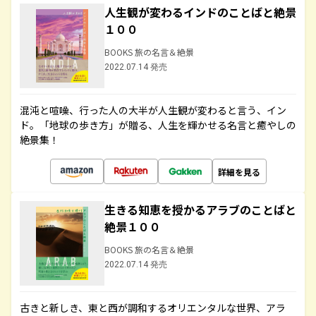
人生観が変わるインドのことばと絶景
１００
BOOKS 旅の名言＆絶景
2022.07.14 発売
混沌と喧噪、行った人の大半が人生観が変わると言う、イン
ド。「地球の歩き方」が贈る、人生を輝かせる名言と癒やしの
絶景集！
詳細を見る
生きる知恵を授かるアラブのことばと
絶景１００
BOOKS 旅の名言＆絶景
2022.07.14 発売
古きと新しき、東と西が調和するオリエンタルな世界、アラ