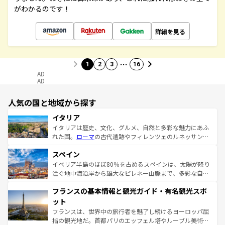
がわかるのです！
詳細を見る
…
1
2
3
16
AD
AD
人気の国と地域から探す
イタリア
イタリアは歴史、文化、グルメ、自然と多彩な魅力にあふ
れた国。
ローマ
の古代遺跡やフィレンツェのルネッサンス
美術、ヴェネツィアの運河など、歴史あるスポットはもち
スペイン
ろん、トスカーナの美しい田園風景やアマルフィ海岸の絶
景など、自然景観も見逃せない。観光の合間には、本場の
イベリア半島のほぼ80％を占めるスペインは、太陽が降り
ピザやパスタなど、絶品のイタリア料理を堪能することも
注ぐ地中海沿岸から雄大なピレネー山脈まで、多彩な自然
できる。朝目覚めてから夜眠るまで、すべての瞬間を楽し
と文化が詰まったヨーロッパ屈指の旅行先だ。多様な地域
フランスの基本情報と観光ガイド・有名観光スポ
ませてくれるイタリアで、忘れられない旅をしてみよう！
文化が根付くこの国では、情熱的なフラメンコ、熱気あふ
なお、新着のイタリア情報は
コンテンツ一覧
を参照してほ
れる闘牛、そして美味しいタパスが生活の一部となってい
ット
しい。
る。首都マドリードの洗練された雰囲気や、バルセロナの
フランスは、世界中の旅行者を魅了し続けるヨーロッパ屈
アートに溢れた街角から、地方では古代ローマ遺跡や中世
指の観光地だ。首都パリのエッフェル塔やルーブル美術館