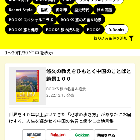
Resort Style
島旅
御朱印
歴史時代
旅の図鑑
BOOKS スペシャルコラボ
BOOKS 旅の名言＆絶景
BOOKS 旅と健康
BOOKS 旅の読み物
BOOKS
D-Books
絞り込み条件を追加
1〜20件/307件中 を表示
悠久の教えをひもとく中国のことばと
絶景１００
BOOKS 旅の名言＆絶景
2022.12.15 発売
世界を４０年以上歩いてきた「地球の歩き方」があなたにお届
けする、人生を輝かせる中国の名言と癒やしの絶景集
詳細を見る