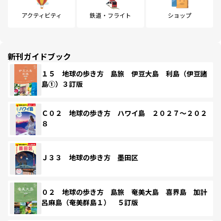
アクティビティ
鉄道・フライト
ショップ
新刊ガイドブック
１５ 地球の歩き方 島旅 伊豆大島 利島（伊豆諸
島①）３訂版
Ｃ０２ 地球の歩き方 ハワイ島 ２０２７～２０２
８
Ｊ３３ 地球の歩き方 墨田区
０２ 地球の歩き方 島旅 奄美大島 喜界島 加計
呂麻島（奄美群島１） ５訂版