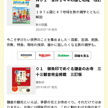
版
１９７ヵ国と４７地域を旅の雑学とともに
解説
旅の図鑑
2024.07.18 発売
今こそ学びたい世界のことを集めました！首都、言語、民族、
宗教、特長、現地の挨拶、誰かに話したくなる旅の雑学も。
詳細を見る
０１ 御朱印でめぐる鎌倉のお寺 三
十三観音完全掲載 三訂版
御朱印
2019.08.07 発売
鎌倉の観光といえば、季節の花とお寺めぐり。それだけではあ
りません。お寺には御朱印があり、これに触れればお寺の全て