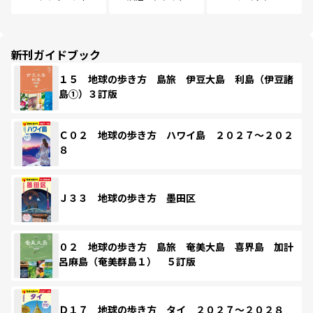
新刊ガイドブック
１５ 地球の歩き方 島旅 伊豆大島 利島（伊豆諸
島①）３訂版
Ｃ０２ 地球の歩き方 ハワイ島 ２０２７～２０２
８
Ｊ３３ 地球の歩き方 墨田区
０２ 地球の歩き方 島旅 奄美大島 喜界島 加計
呂麻島（奄美群島１） ５訂版
Ｄ１７ 地球の歩き方 タイ ２０２７～２０２８