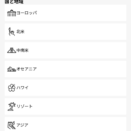
国と地域
発見がある。さらに、治安のよさや充実した公共交通機関
も、旅行者にとっては魅力的なポイント。グルメも豊富
で、ホーカーズは地元の風情を楽しめる外せないスポット
ヨーロッパ
だ。訪れる人を飽きさせないシンガポールで、多様な魅力
を体感しよう。 なお、新着のシンガポール情報は
コンテン
ツ一覧
を参照してほしい。
北米
中南米
オセアニア
ハワイ
リゾート
アジア