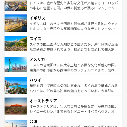
性で訪れる人を魅了する。 なお、新着のスペイン情報は
コ
聖堂、美しいビーチ、そして豊かな自然が、訪れる者を心
ドイツは、豊かな歴史と多彩な文化が交差するヨーロッパ
ンテンツ一覧
を参照してほしい。
から魅了する。また、フランスは美食の国としても知ら
の中心に位置する国。中世の街並みが残るロマンチック街
れ、フランス料理はユネスコ無形文化遺産にも登録されて
道から、未来を先取りするようなモダンな都市まで多様な
イギリス
いる。シャンパンの発祥地であるランス、プロヴァンスの
顔を持つこの国は、どこを歩いても飽きることがない。ベ
香り高いラベンダー畑など、多彩な楽しみ方が可能だ。さ
ルリンの文化的活気、バイエルン州のアルプスの絶景、そ
イギリスは、古きよき伝統と最先端が共存する国。ウェス
らに、パリ以外の地域にも魅力が溢れており、どの街角に
してライン川沿いのワイン畑といった風景は必見。ビール
トミンスター寺院や大英博物館のようなランドマーク、歴
も豊かな歴史と文化が息づいている。パリ以外の個性あふ
とソーセージを味わいながら地元の人と過ごす楽しい時間
史ある大学都市、美しい丘陵地帯や牧歌的な風景など、エ
れる地方に足を運ぶとそれぞれで全く異なる文化を体験で
スイス
は、お酒好きな人にはぜひ体験してほしい。 なお、新着の
リアごとに異なる魅力がある。また、優雅なアフタヌーン
きるだろう。 なお、新着のフランス情報は
コンテンツ一覧
ドイツ情報は
コンテンツ一覧
を参照してほしい。
ティー、ビール好きにはたまらない英国パブ、サッカー観
スイスの国土面積は九州ほどの広さだが、運行時刻が正確
を参照してほしい。
戦など、本場だからこそできる体験も豊富。イギリスを旅
な交通網が整備されており、初心者でも安心して個人旅行
して楽しみつくそう。 なお、新着のイギリス情報は
コンテ
を楽しめる。日本同様に時刻表どおりの旅が可能だ。中世
アメリカ
ンツ一覧
を参照してほしい。
の建物がそのまま残る町や、スイスならではのユニークな
博物館もあり、アルプス観光だけでなく町歩きも満喫する
アメリカ合衆国は、広大な土地と多様な文化が魅力の国。
ことができる。国民の所得が高いため物価も高いが、旅行
東海岸の都市部から西海岸のカリフォルニアまで、訪れる
者向けの交通パス提供のサービスもあり、うまく活用すれ
場所ごとに異なる風景と体験が待っている。ニューヨーク
ハワイ
ば市内交通費無料で観光を楽しむこともできる。 なお、新
のような巨大都市は、観光、ショッピング、エンターテイ
着のスイス情報は
コンテンツ一覧
を参照してほしい。
ンメントが詰まった刺激的なスポットだ。一方、アメリカ
年間を通じて温暖な気候に恵まれ、多くの島で構成される
西部には大自然が広がり、グランドキャニオンやイエロー
ハワイは、どの島も独自の魅力をもっている。大自然の神
ストーン国立公園といった絶景が堪能できる。さらに、南
秘を感じたいなら、火山が生み出した壮大な景観を誇るハ
オーストラリア
部のニューオーリンズでは、音楽と美食が融合した独特の
ワイ島は見逃せない。また、定番の観光地といえばオアフ
文化が魅力。旅行者はアメリカの各地域で異なる魅力を楽
島だが、静かな自然を求めるならマウイ島やカウアイ島が
オーストラリアは、壮大な自然と多様な文化が魅力の国。
しみながら、その多様性と豊かな歴史を感じることができ
おすすめ。エメラルドグリーンに輝く海をはじめ、豊かな
シドニーのシンボルであるシドニー・オペラハウス、オー
るだろう。車でのロードトリップや列車の旅も、アメリカ
文化や歴史が息づいている。「アロハスピリット」と呼ば
ストラリア東海岸北部に広がる大サンゴ礁地帯グレートバ
ならではの贅沢な旅のスタイルだ。 なお、新着のアメリカ
台湾
れるおもてなしの心で訪れる人々を迎えてくれるハワイの
リアリーフや大陸中央部にそびえるウルル（エアーズロッ
情報は
コンテンツ一覧
を参照してほしい。
人々、おいしいローカルフードやハワイアンミュージッ
ク）、タスマニアの美しい原生林やケアンズの熱帯雨林な
日本から約４時間ほどでたどり着く台湾は、多彩な文化と