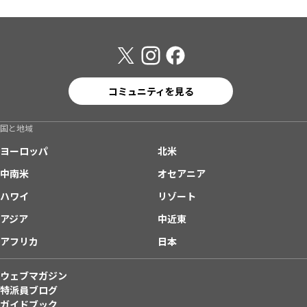
コミュニティを見る
国と地域
ヨーロッパ
北米
中南米
オセアニア
ハワイ
リゾート
アジア
中近東
アフリカ
日本
ウェブマガジン
特派員ブログ
ガイドブック