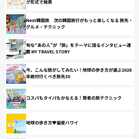
グ形式で発表
Next韓国旅 次の韓国旅行がもっと楽しくなる 旅先・
グルメ・テクニック
旬な“あの人”が「旅」をテーマに語るインタビュー連
載 MY TRAVEL STORY
今、こんな旅がしてみたい！地球の歩き方が選ぶ2026
年絶対行くべき旅先30
コスパもタイパもかなえる！賢者の旅テクニック
地球の歩き方♥偏愛ハワイ