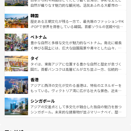
ク、伝統的なフラダンスなど、すべてがハワイの魅力を彩
ど、見どころがたくさん。また、カフェやワイン、オージ
自然が織りなす魅力的な観光地。活気あふれる大都市の台
っている。訪れるたびに新しい発見と感動が待っているハ
ービーフなどの食文化も豊かで、美味しいものであふれて
北やノスタルジックな町並みが人気な九份（ジォウフェ
ワイを、存分に味わってほしい。 なお、新着のハワイ情報
韓国
いる。アクティビティも充実しており、サーフィンやダイ
ン）、静ひつな山岳地帯である台湾東部など、都市の喧騒
は
コンテンツ一覧
を参照してほしい。
ビング、ハイキングなど、アウトドア好きにはたまらな
と山間の静けさが共存しており、訪れる人に新しい発見と
歴史ある王朝文化が残る一方で、最先端のファッションやK
い。オーストラリアの多彩な魅力を存分に味わいつくそ
驚きをもたらしてくれる。また、奥深い台湾の食文化も魅
-POPで世界を席巻している韓国。首都ソウルの宮殿や伝統
う。 なお、新着のオーストラリア情報は
コンテンツ一覧
を
力で、夜市などの屋台グルメから高級料理、ヘルシーで美
家屋が並ぶエリアでは韓国の歴史と文化に浸ることがで
参照してほしい。
ベトナム
容にもいいと評判のスイーツなど、バラエティ豊かな料理
き、地方に足を延ばせば四季折々の自然美を楽しむことが
が味わえる。 なお、新着の台湾情報は
コンテンツ一覧
を参
できる。そして、キムチや焼肉、絶品のストリートフード
豊かな自然と多様な文化が魅力的なベトナム。南北に細長
照してほしい。
まで、さまざまな韓国料理が待っている。夜には、韓国な
く伸びる国土には、広大な田園風景や青々とした山々、世
らではのナイトライフも堪能できる。あたたかいホスピタ
界遺産に登録された壮大な自然景観が点在し、都市部では
タイ
リティに包まれながら、韓国の多彩な魅力を心ゆくまで味
急速な発展と共に伝統が息づく。ハノイの古い町並みやホ
わってみてほしい。 なお、新着の韓国情報は
コンテンツ一
ーチミン市のフランス統治時代の建物も、独特の雰囲気を
タイは、東南アジアに位置する豊かな自然と歴史が息づく
覧
を参照してほしい。
醸し出している。また、バラエティの豊かさとおいしさで
国だ。首都バンコクは高層ビルが立ち並ぶ一方、伝統的な
世界中の食通を魅了してやまないベトナム料理も魅力のひ
寺院や市場がいたるところに点在し、古きよき文化と現代
香港
とつ。フォーやバインミー、ベトナムコーヒーなどは、ぜ
の活気が交差している。北部ではチェンマイなどの山岳地
ひ現地で味わいたい。どの地域を訪れてもあたたかい人々
帯で自然と触れ合い、南部ではプーケットやクラビの美し
アジアと西洋の文化が交わる香港は、特有のエネルギーを
が旅行者を迎えてくれるので、きっと忘れられない旅にな
いビーチでリゾート気分を楽しむことができる。タイ料理
もっている。ヴィクトリア湾に広がる壮大な景色、近未来
るはずだ。 なお、新着のベトナム情報は
コンテンツ一覧
を
は世界的に有名で、屋台から高級レストランまで味覚を刺
的なアートスポット、そして歴史と現代が融合した町並
参照してほしい。
シンガポール
激する。気候は一年中温暖で、どの季節にも異なる楽しみ
み、どこを訪れても感動するはず。観光スポットが密集し
が待っている。親しみやすいタイの人々、仏教を中心とし
ており、効率よく見どころを回れるのも魅力。息をのむよ
アジアの交差点として多文化が融合した独自の魅力を放つ
た文化、そして多様な観光資源が、訪れる旅人を魅了し続
うな絶景から文化的な体験まで、香港を存分に楽しみ尽く
シンガポール。未来的な建築物が並ぶマリーナベイ、歴史
ける。 なお、新着のタイ情報は
コンテンツ一覧
を参照して
そう。 なお、新着の香港情報は
コンテンツ一覧
を参照して
と伝統を感じられるエスニックタウン、多数の緑豊かな公
ほしい。
ほしい。
園や自然保護区など、自然が調和した近代的な景観と文化
の多様性あふれるカラフルな町は、どこを歩いても新しい