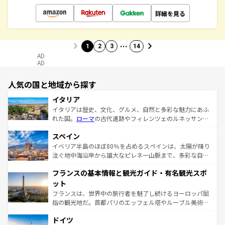
詳細を見る
…
1
2
3
14
AD
AD
人気の国と地域から探す
イタリア
イタリアは歴史、文化、グルメ、自然と多彩な魅力にあふ
れた国。
ローマ
の古代遺跡やフィレンツェのルネッサンス
美術、ヴェネツィアの運河など、歴史あるスポットはもち
スペイン
ろん、トスカーナの美しい田園風景やアマルフィ海岸の絶
景など、自然景観も見逃せない。観光の合間には、本場の
イベリア半島のほぼ80％を占めるスペインは、太陽が降り
ピザやパスタなど、絶品のイタリア料理を堪能することも
注ぐ地中海沿岸から雄大なピレネー山脈まで、多彩な自然
できる。朝目覚めてから夜眠るまで、すべての瞬間を楽し
と文化が詰まったヨーロッパ屈指の旅行先だ。多様な地域
フランスの基本情報と観光ガイド・有名観光スポ
ませてくれるイタリアで、忘れられない旅をしてみよう！
文化が根付くこの国では、情熱的なフラメンコ、熱気あふ
なお、新着のイタリア情報は
コンテンツ一覧
を参照してほ
れる闘牛、そして美味しいタパスが生活の一部となってい
ット
しい。
る。首都マドリードの洗練された雰囲気や、バルセロナの
フランスは、世界中の旅行者を魅了し続けるヨーロッパ屈
アートに溢れた街角から、地方では古代ローマ遺跡や中世
指の観光地だ。首都パリのエッフェル塔やルーブル美術館
の城塞都市、穏やかなビーチリゾートまで多彩な表情を見
といった象徴的なスポットから、田舎町の古風な美しさま
せる。地方によって風土や気候が異なるスペインはその個
ドイツ
で、幅広い魅力が詰まっている。華麗な宮殿、歴史的な大