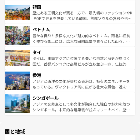
っている。訪れるたびに新しい発見と感動が待っているハ
ービーフなどの食文化も豊かで、美味しいものであふれて
北やノスタルジックな町並みが人気な九份（ジォウフェ
ワイを、存分に味わってほしい。 なお、新着のハワイ情報
韓国
いる。アクティビティも充実しており、サーフィンやダイ
ン）、静ひつな山岳地帯である台湾東部など、都市の喧騒
は
コンテンツ一覧
を参照してほしい。
ビング、ハイキングなど、アウトドア好きにはたまらな
と山間の静けさが共存しており、訪れる人に新しい発見と
歴史ある王朝文化が残る一方で、最先端のファッションやK
い。オーストラリアの多彩な魅力を存分に味わいつくそ
驚きをもたらしてくれる。また、奥深い台湾の食文化も魅
-POPで世界を席巻している韓国。首都ソウルの宮殿や伝統
う。 なお、新着のオーストラリア情報は
コンテンツ一覧
を
力で、夜市などの屋台グルメから高級料理、ヘルシーで美
家屋が並ぶエリアでは韓国の歴史と文化に浸ることがで
参照してほしい。
ベトナム
容にもいいと評判のスイーツなど、バラエティ豊かな料理
き、地方に足を延ばせば四季折々の自然美を楽しむことが
が味わえる。 なお、新着の台湾情報は
コンテンツ一覧
を参
できる。そして、キムチや焼肉、絶品のストリートフード
豊かな自然と多様な文化が魅力的なベトナム。南北に細長
照してほしい。
まで、さまざまな韓国料理が待っている。夜には、韓国な
く伸びる国土には、広大な田園風景や青々とした山々、世
らではのナイトライフも堪能できる。あたたかいホスピタ
界遺産に登録された壮大な自然景観が点在し、都市部では
タイ
リティに包まれながら、韓国の多彩な魅力を心ゆくまで味
急速な発展と共に伝統が息づく。ハノイの古い町並みやホ
わってみてほしい。 なお、新着の韓国情報は
コンテンツ一
ーチミン市のフランス統治時代の建物も、独特の雰囲気を
タイは、東南アジアに位置する豊かな自然と歴史が息づく
覧
を参照してほしい。
醸し出している。また、バラエティの豊かさとおいしさで
国だ。首都バンコクは高層ビルが立ち並ぶ一方、伝統的な
世界中の食通を魅了してやまないベトナム料理も魅力のひ
寺院や市場がいたるところに点在し、古きよき文化と現代
香港
とつ。フォーやバインミー、ベトナムコーヒーなどは、ぜ
の活気が交差している。北部ではチェンマイなどの山岳地
ひ現地で味わいたい。どの地域を訪れてもあたたかい人々
帯で自然と触れ合い、南部ではプーケットやクラビの美し
アジアと西洋の文化が交わる香港は、特有のエネルギーを
が旅行者を迎えてくれるので、きっと忘れられない旅にな
いビーチでリゾート気分を楽しむことができる。タイ料理
もっている。ヴィクトリア湾に広がる壮大な景色、近未来
るはずだ。 なお、新着のベトナム情報は
コンテンツ一覧
を
は世界的に有名で、屋台から高級レストランまで味覚を刺
的なアートスポット、そして歴史と現代が融合した町並
参照してほしい。
シンガポール
激する。気候は一年中温暖で、どの季節にも異なる楽しみ
み、どこを訪れても感動するはず。観光スポットが密集し
が待っている。親しみやすいタイの人々、仏教を中心とし
ており、効率よく見どころを回れるのも魅力。息をのむよ
アジアの交差点として多文化が融合した独自の魅力を放つ
た文化、そして多様な観光資源が、訪れる旅人を魅了し続
うな絶景から文化的な体験まで、香港を存分に楽しみ尽く
シンガポール。未来的な建築物が並ぶマリーナベイ、歴史
ける。 なお、新着のタイ情報は
コンテンツ一覧
を参照して
そう。 なお、新着の香港情報は
コンテンツ一覧
を参照して
と伝統を感じられるエスニックタウン、多数の緑豊かな公
ほしい。
ほしい。
園や自然保護区など、自然が調和した近代的な景観と文化
の多様性あふれるカラフルな町は、どこを歩いても新しい
国と地域
発見がある。さらに、治安のよさや充実した公共交通機関
も、旅行者にとっては魅力的なポイント。グルメも豊富