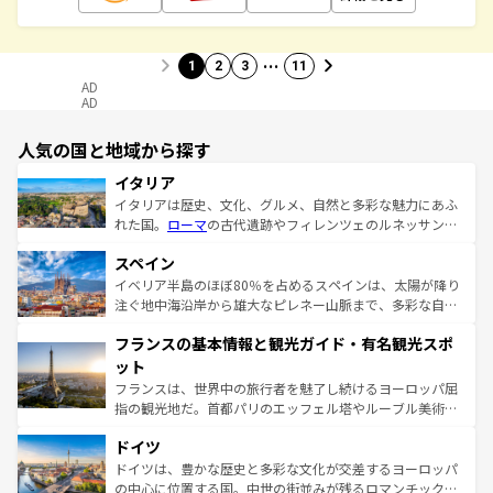
…
1
2
3
11
AD
AD
人気の国と地域から探す
イタリア
イタリアは歴史、文化、グルメ、自然と多彩な魅力にあふ
れた国。
ローマ
の古代遺跡やフィレンツェのルネッサンス
美術、ヴェネツィアの運河など、歴史あるスポットはもち
スペイン
ろん、トスカーナの美しい田園風景やアマルフィ海岸の絶
景など、自然景観も見逃せない。観光の合間には、本場の
イベリア半島のほぼ80％を占めるスペインは、太陽が降り
ピザやパスタなど、絶品のイタリア料理を堪能することも
注ぐ地中海沿岸から雄大なピレネー山脈まで、多彩な自然
できる。朝目覚めてから夜眠るまで、すべての瞬間を楽し
と文化が詰まったヨーロッパ屈指の旅行先だ。多様な地域
フランスの基本情報と観光ガイド・有名観光スポ
ませてくれるイタリアで、忘れられない旅をしてみよう！
文化が根付くこの国では、情熱的なフラメンコ、熱気あふ
なお、新着のイタリア情報は
コンテンツ一覧
を参照してほ
れる闘牛、そして美味しいタパスが生活の一部となってい
ット
しい。
る。首都マドリードの洗練された雰囲気や、バルセロナの
フランスは、世界中の旅行者を魅了し続けるヨーロッパ屈
アートに溢れた街角から、地方では古代ローマ遺跡や中世
指の観光地だ。首都パリのエッフェル塔やルーブル美術館
の城塞都市、穏やかなビーチリゾートまで多彩な表情を見
といった象徴的なスポットから、田舎町の古風な美しさま
せる。地方によって風土や気候が異なるスペインはその個
ドイツ
で、幅広い魅力が詰まっている。華麗な宮殿、歴史的な大
性で訪れる人を魅了する。 なお、新着のスペイン情報は
コ
聖堂、美しいビーチ、そして豊かな自然が、訪れる者を心
ドイツは、豊かな歴史と多彩な文化が交差するヨーロッパ
ンテンツ一覧
を参照してほしい。
から魅了する。また、フランスは美食の国としても知ら
の中心に位置する国。中世の街並みが残るロマンチック街