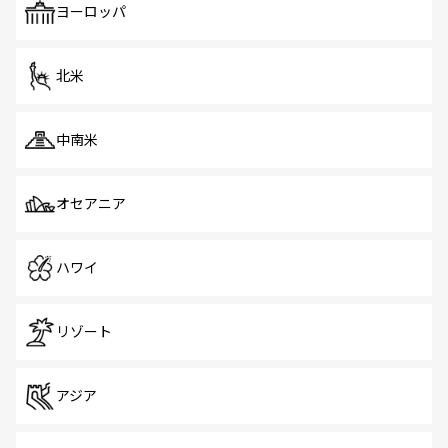
で、ホーカーズは地元の風情を楽しめる外せないスポット
ヨーロッパ
だ。訪れる人を飽きさせないシンガポールで、多様な魅力
を体感しよう。 なお、新着のシンガポール情報は
コンテン
ツ一覧
を参照してほしい。
北米
中南米
オセアニア
ハワイ
リゾート
アジア