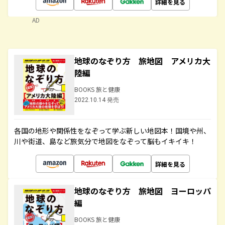
詳細を見る
AD
地球のなぞり方 旅地図 アメリカ大
陸編
BOOKS 旅と健康
2022.10.14 発売
各国の地形や関係性をなぞって学ぶ新しい地図本！国境や州、
川や街道、島など旅気分で地図をなぞって脳もイキイキ！
詳細を見る
地球のなぞり方 旅地図 ヨーロッパ
編
BOOKS 旅と健康