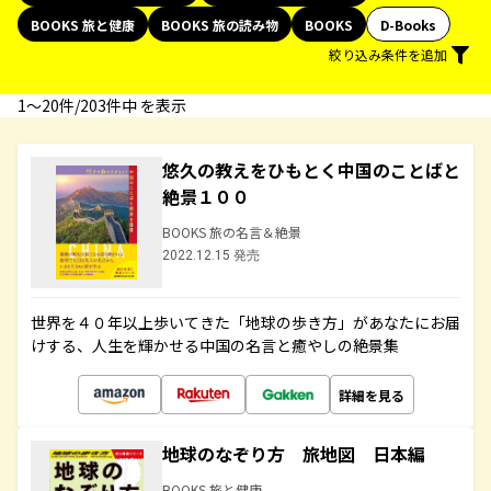
BOOKS 旅と健康
BOOKS 旅の読み物
BOOKS
D-Books
絞り込み条件を追加
1〜20件/203件中 を表示
悠久の教えをひもとく中国のことばと
絶景１００
BOOKS 旅の名言＆絶景
2022.12.15 発売
世界を４０年以上歩いてきた「地球の歩き方」があなたにお届
けする、人生を輝かせる中国の名言と癒やしの絶景集
詳細を見る
地球のなぞり方 旅地図 日本編
BOOKS 旅と健康