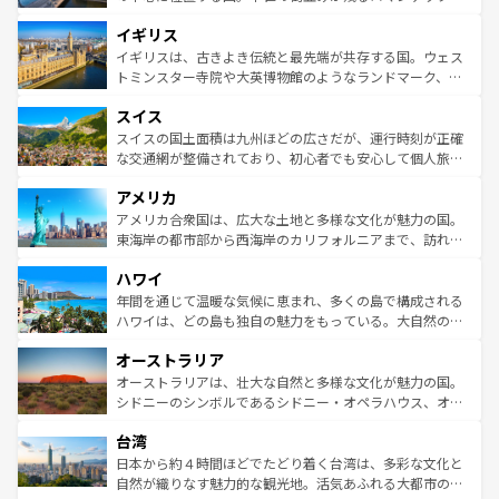
れ、フランス料理はユネスコ無形文化遺産にも登録されて
道から、未来を先取りするようなモダンな都市まで多様な
イギリス
いる。シャンパンの発祥地であるランス、プロヴァンスの
顔を持つこの国は、どこを歩いても飽きることがない。ベ
香り高いラベンダー畑など、多彩な楽しみ方が可能だ。さ
ルリンの文化的活気、バイエルン州のアルプスの絶景、そ
イギリスは、古きよき伝統と最先端が共存する国。ウェス
らに、パリ以外の地域にも魅力が溢れており、どの街角に
してライン川沿いのワイン畑といった風景は必見。ビール
トミンスター寺院や大英博物館のようなランドマーク、歴
も豊かな歴史と文化が息づいている。パリ以外の個性あふ
とソーセージを味わいながら地元の人と過ごす楽しい時間
史ある大学都市、美しい丘陵地帯や牧歌的な風景など、エ
れる地方に足を運ぶとそれぞれで全く異なる文化を体験で
スイス
は、お酒好きな人にはぜひ体験してほしい。 なお、新着の
リアごとに異なる魅力がある。また、優雅なアフタヌーン
きるだろう。 なお、新着のフランス情報は
コンテンツ一覧
ドイツ情報は
コンテンツ一覧
を参照してほしい。
ティー、ビール好きにはたまらない英国パブ、サッカー観
スイスの国土面積は九州ほどの広さだが、運行時刻が正確
を参照してほしい。
戦など、本場だからこそできる体験も豊富。イギリスを旅
な交通網が整備されており、初心者でも安心して個人旅行
して楽しみつくそう。 なお、新着のイギリス情報は
コンテ
を楽しめる。日本同様に時刻表どおりの旅が可能だ。中世
アメリカ
ンツ一覧
を参照してほしい。
の建物がそのまま残る町や、スイスならではのユニークな
博物館もあり、アルプス観光だけでなく町歩きも満喫する
アメリカ合衆国は、広大な土地と多様な文化が魅力の国。
ことができる。国民の所得が高いため物価も高いが、旅行
東海岸の都市部から西海岸のカリフォルニアまで、訪れる
者向けの交通パス提供のサービスもあり、うまく活用すれ
場所ごとに異なる風景と体験が待っている。ニューヨーク
ハワイ
ば市内交通費無料で観光を楽しむこともできる。 なお、新
のような巨大都市は、観光、ショッピング、エンターテイ
着のスイス情報は
コンテンツ一覧
を参照してほしい。
ンメントが詰まった刺激的なスポットだ。一方、アメリカ
年間を通じて温暖な気候に恵まれ、多くの島で構成される
西部には大自然が広がり、グランドキャニオンやイエロー
ハワイは、どの島も独自の魅力をもっている。大自然の神
ストーン国立公園といった絶景が堪能できる。さらに、南
秘を感じたいなら、火山が生み出した壮大な景観を誇るハ
オーストラリア
部のニューオーリンズでは、音楽と美食が融合した独特の
ワイ島は見逃せない。また、定番の観光地といえばオアフ
文化が魅力。旅行者はアメリカの各地域で異なる魅力を楽
島だが、静かな自然を求めるならマウイ島やカウアイ島が
オーストラリアは、壮大な自然と多様な文化が魅力の国。
しみながら、その多様性と豊かな歴史を感じることができ
おすすめ。エメラルドグリーンに輝く海をはじめ、豊かな
シドニーのシンボルであるシドニー・オペラハウス、オー
るだろう。車でのロードトリップや列車の旅も、アメリカ
文化や歴史が息づいている。「アロハスピリット」と呼ば
ストラリア東海岸北部に広がる大サンゴ礁地帯グレートバ
ならではの贅沢な旅のスタイルだ。 なお、新着のアメリカ
台湾
れるおもてなしの心で訪れる人々を迎えてくれるハワイの
リアリーフや大陸中央部にそびえるウルル（エアーズロッ
情報は
コンテンツ一覧
を参照してほしい。
人々、おいしいローカルフードやハワイアンミュージッ
ク）、タスマニアの美しい原生林やケアンズの熱帯雨林な
日本から約４時間ほどでたどり着く台湾は、多彩な文化と
ク、伝統的なフラダンスなど、すべてがハワイの魅力を彩
ど、見どころがたくさん。また、カフェやワイン、オージ
自然が織りなす魅力的な観光地。活気あふれる大都市の台