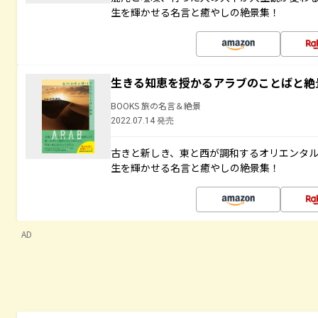
生を輝かせる名言と癒やしの絶景集！
生きる知恵を授かるアラブのことばと絶
BOOKS 旅の名言＆絶景
2022.07.14 発売
古きと新しき、東と西が調和するオリエンタ
生を輝かせる名言と癒やしの絶景集！
AD