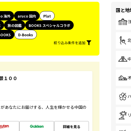
国と地
co 海外
aruco 国内
Plat
代
旅の図鑑
BOOKS スペシャルコラボ
BOOKS
D-Books
絞り込み条件を追加
景１００
」があなたにお届けする、人生を輝かせる中国の
詳細を見る