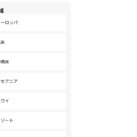
域
ヨーロッパ
北米
中南米
オセアニア
ハワイ
リゾート