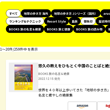
すべて
地球の歩き方 海外
地球の歩き方 Jシリーズ（国内）
aru
ランキング&テクニック
Resort Style
島旅
御朱印
歴史時
BOOKS 旅の名言＆絶景
BOOKS 旅と健康
BOOKS 旅の読み物
1〜20件/259件中 を表示
悠久の教えをひもとく中国のことばと絶
BOOKS 旅の名言＆絶景
2022.12.15 発売
世界を４０年以上歩いてきた「地球の歩き方
名言と癒やしの絶景集