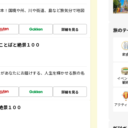
図本！国境や州、川や街道、島など旅気分で地図
旅のテ
詳細を見る
ことばと絶景１００
飲
」があなたにお届けする、人生を輝かせる旅の名
イベン
観
詳細を見る
アクティ
絶景１００