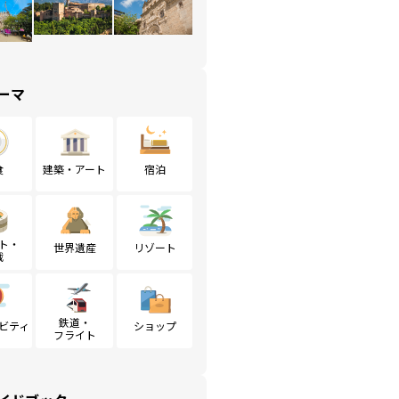
ーマ
食
建築・アート
宿泊
ト・
世界遺産
リゾート
戦
鉄道・
ビティ
ショップ
フライト