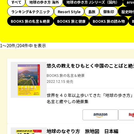
すべて
地球の歩き方 海外
地球の歩き方 Jシリーズ（国内）
aru
ランキング&テクニック
Resort Style
島旅
御朱印
歴史時
BOOKS 旅の名言＆絶景
BOOKS 旅と健康
BOOKS 旅の読み物
1〜20件/204件中 を表示
悠久の教えをひもとく中国のことばと絶
BOOKS 旅の名言＆絶景
2022.12.15 発売
世界を４０年以上歩いてきた「地球の歩き方
名言と癒やしの絶景集
地球のなぞり方 旅地図 日本編