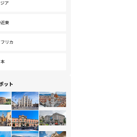
アジア
中近東
アフリカ
日本
ポット