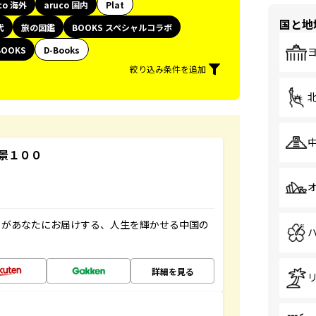
co 海外
aruco 国内
Plat
国と地
代
旅の図鑑
BOOKS スペシャルコラボ
BOOKS
D-Books
絞り込み条件を追加
景１００
」があなたにお届けする、人生を輝かせる中国の
詳細を見る