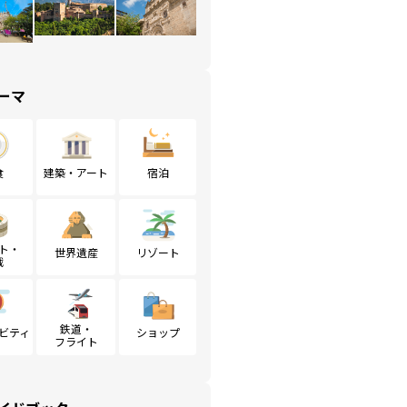
ーマ
食
建築・アート
宿泊
ト・
世界遺産
リゾート
戦
鉄道・
ビティ
ショップ
フライト