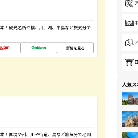
図本！観光名所や橋、川、湖、半島など旅気分で
詳細を見る
人気ス
図本！国境や州、川や街道、島など旅気分で地図