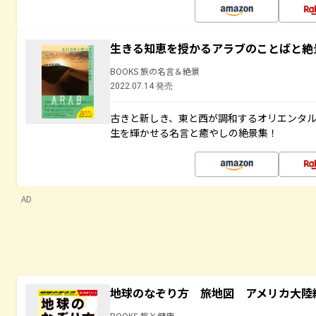
生きる知恵を授かるアラブのことばと絶
BOOKS 旅の名言＆絶景
2022.07.14 発売
古きと新しき、東と西が調和するオリエンタ
生を輝かせる名言と癒やしの絶景集！
AD
地球のなぞり方 旅地図 アメリカ大陸
BOOKS 旅と健康