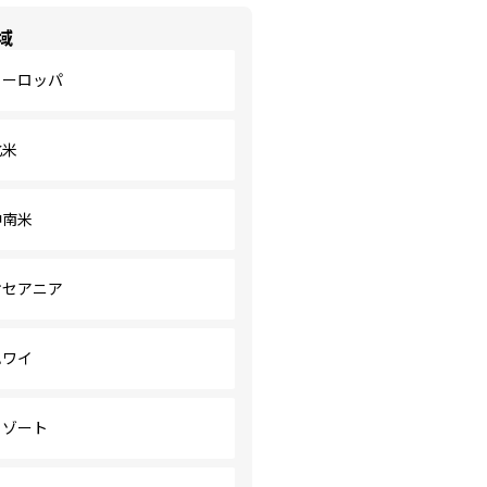
域
ヨーロッパ
北米
中南米
オセアニア
ハワイ
リゾート