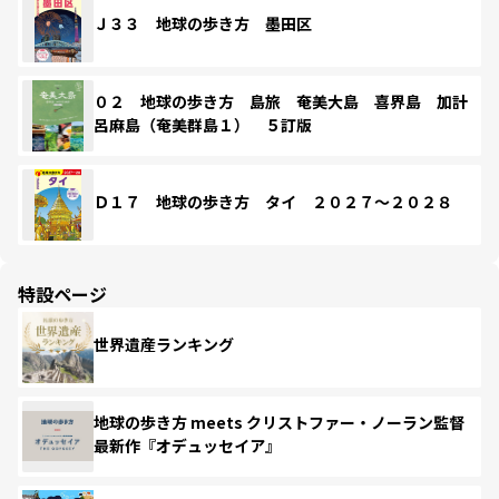
Ｊ３３ 地球の歩き方 墨田区
０２ 地球の歩き方 島旅 奄美大島 喜界島 加計
呂麻島（奄美群島１） ５訂版
Ｄ１７ 地球の歩き方 タイ ２０２７～２０２８
特設ページ
世界遺産ランキング
地球の歩き方 meets クリストファー・ノーラン監督
最新作『オデュッセイア』