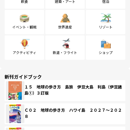
飲食
建築・アート
宿泊
イベント・観戦
世界遺産
リゾート
アクティビティ
鉄道・フライト
ショップ
新刊ガイドブック
１５ 地球の歩き方 島旅 伊豆大島 利島（伊豆諸
島①）３訂版
Ｃ０２ 地球の歩き方 ハワイ島 ２０２７～２０２
８