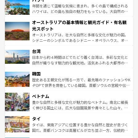
ンメントが詰まった刺激的なスポットだ。一方、アメリカ
年間を通じて温暖な気候に恵まれ、多くの島で構成される
西部には大自然が広がり、グランドキャニオンやイエロー
ハワイは、どの島も独自の魅力をもっている。大自然の神
ストーン国立公園といった絶景が堪能できる。さらに、南
秘を感じたいなら、火山が生み出した壮大な景観を誇るハ
オーストラリアの基本情報と観光ガイド・有名観
部のニューオーリンズでは、音楽と美食が融合した独特の
ワイ島は見逃せない。また、定番の観光地といえばオアフ
文化が魅力。旅行者はアメリカの各地域で異なる魅力を楽
島だが、静かな自然を求めるならマウイ島やカウアイ島が
光スポット
しみながら、その多様性と豊かな歴史を感じることができ
おすすめ。エメラルドグリーンに輝く海をはじめ、豊かな
オーストラリアは、壮大な自然と多様な文化が魅力の国。
るだろう。車でのロードトリップや列車の旅も、アメリカ
文化や歴史が息づいている。「アロハスピリット」と呼ば
シドニーのシンボルであるシドニー・オペラハウス、オー
ならではの贅沢な旅のスタイルだ。 なお、新着のアメリカ
れるおもてなしの心で訪れる人々を迎えてくれるハワイの
ストラリア東海岸北部に広がる大サンゴ礁地帯グレートバ
情報は
コンテンツ一覧
を参照してほしい。
人々、おいしいローカルフードやハワイアンミュージッ
台湾
リアリーフや大陸中央部にそびえるウルル（エアーズロッ
ク、伝統的なフラダンスなど、すべてがハワイの魅力を彩
ク）、タスマニアの美しい原生林やケアンズの熱帯雨林な
日本から約４時間ほどでたどり着く台湾は、多彩な文化と
っている。訪れるたびに新しい発見と感動が待っているハ
ど、見どころがたくさん。また、カフェやワイン、オージ
自然が織りなす魅力的な観光地。活気あふれる大都市の台
ワイを、存分に味わってほしい。 なお、新着のハワイ情報
ービーフなどの食文化も豊かで、美味しいものであふれて
北やノスタルジックな町並みが人気な九份（ジォウフェ
は
コンテンツ一覧
を参照してほしい。
韓国
いる。アクティビティも充実しており、サーフィンやダイ
ン）、静ひつな山岳地帯である台湾東部など、都市の喧騒
ビング、ハイキングなど、アウトドア好きにはたまらな
と山間の静けさが共存しており、訪れる人に新しい発見と
歴史ある王朝文化が残る一方で、最先端のファッションやK
い。オーストラリアの多彩な魅力を存分に味わいつくそ
驚きをもたらしてくれる。また、奥深い台湾の食文化も魅
-POPで世界を席巻している韓国。首都ソウルの宮殿や伝統
う。 なお、新着のオーストラリア情報は
コンテンツ一覧
を
力で、夜市などの屋台グルメから高級料理、ヘルシーで美
家屋が並ぶエリアでは韓国の歴史と文化に浸ることがで
参照してほしい。
ベトナム
容にもいいと評判のスイーツなど、バラエティ豊かな料理
き、地方に足を延ばせば四季折々の自然美を楽しむことが
が味わえる。 なお、新着の台湾情報は
コンテンツ一覧
を参
できる。そして、キムチや焼肉、絶品のストリートフード
豊かな自然と多様な文化が魅力的なベトナム。南北に細長
照してほしい。
まで、さまざまな韓国料理が待っている。夜には、韓国な
く伸びる国土には、広大な田園風景や青々とした山々、世
らではのナイトライフも堪能できる。あたたかいホスピタ
界遺産に登録された壮大な自然景観が点在し、都市部では
タイ
リティに包まれながら、韓国の多彩な魅力を心ゆくまで味
急速な発展と共に伝統が息づく。ハノイの古い町並みやホ
わってみてほしい。 なお、新着の韓国情報は
コンテンツ一
ーチミン市のフランス統治時代の建物も、独特の雰囲気を
タイは、東南アジアに位置する豊かな自然と歴史が息づく
覧
を参照してほしい。
醸し出している。また、バラエティの豊かさとおいしさで
国だ。首都バンコクは高層ビルが立ち並ぶ一方、伝統的な
世界中の食通を魅了してやまないベトナム料理も魅力のひ
寺院や市場がいたるところに点在し、古きよき文化と現代