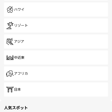
ハワイ
リゾート
アジア
中近東
アフリカ
日本
人気スポット