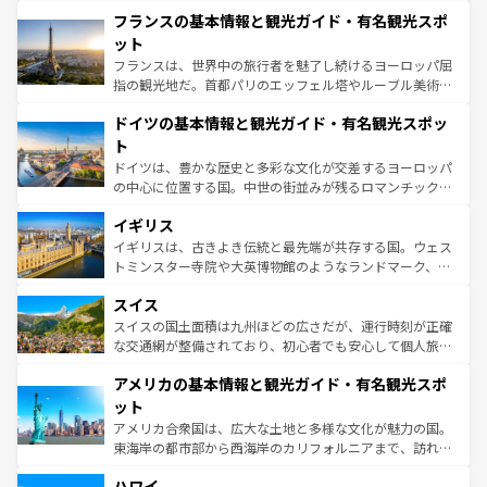
と文化が詰まったヨーロッパ屈指の旅行先だ。多様な地域
なお、新着のイタリア情報は
コンテンツ一覧
を参照してほ
フランスの基本情報と観光ガイド・有名観光スポ
文化が根付くこの国では、情熱的なフラメンコ、熱気あふ
しい。
れる闘牛、そして美味しいタパスが生活の一部となってい
ット
る。首都マドリードの洗練された雰囲気や、バルセロナの
フランスは、世界中の旅行者を魅了し続けるヨーロッパ屈
アートに溢れた街角から、地方では古代ローマ遺跡や中世
指の観光地だ。首都パリのエッフェル塔やルーブル美術館
の城塞都市、穏やかなビーチリゾートまで多彩な表情を見
といった象徴的なスポットから、田舎町の古風な美しさま
せる。地方によって風土や気候が異なるスペインはその個
ドイツの基本情報と観光ガイド・有名観光スポッ
で、幅広い魅力が詰まっている。華麗な宮殿、歴史的な大
性で訪れる人を魅了する。 なお、新着のスペイン情報は
コ
聖堂、美しいビーチ、そして豊かな自然が、訪れる者を心
ト
ンテンツ一覧
を参照してほしい。
から魅了する。また、フランスは美食の国としても知ら
ドイツは、豊かな歴史と多彩な文化が交差するヨーロッパ
れ、フランス料理はユネスコ無形文化遺産にも登録されて
の中心に位置する国。中世の街並みが残るロマンチック街
いる。シャンパンの発祥地であるランス、プロヴァンスの
道から、未来を先取りするようなモダンな都市まで多様な
香り高いラベンダー畑など、多彩な楽しみ方が可能だ。さ
イギリス
顔を持つこの国は、どこを歩いても飽きることがない。ベ
らに、パリ以外の地域にも魅力が溢れており、どの街角に
ルリンの文化的活気、バイエルン州のアルプスの絶景、そ
イギリスは、古きよき伝統と最先端が共存する国。ウェス
も豊かな歴史と文化が息づいている。パリ以外の個性あふ
してライン川沿いのワイン畑といった風景は必見。ビール
トミンスター寺院や大英博物館のようなランドマーク、歴
れる地方に足を運ぶとそれぞれで全く異なる文化を体験で
とソーセージを味わいながら地元の人と過ごす楽しい時間
史ある大学都市、美しい丘陵地帯や牧歌的な風景など、エ
きるだろう。 なお、新着のフランス情報は
コンテンツ一覧
スイス
は、お酒好きな人にはぜひ体験してほしい。 なお、新着の
リアごとに異なる魅力がある。また、優雅なアフタヌーン
を参照してほしい。
ドイツ情報は
コンテンツ一覧
を参照してほしい。
ティー、ビール好きにはたまらない英国パブ、サッカー観
スイスの国土面積は九州ほどの広さだが、運行時刻が正確
戦など、本場だからこそできる体験も豊富。イギリスを旅
な交通網が整備されており、初心者でも安心して個人旅行
して楽しみつくそう。 なお、新着のイギリス情報は
コンテ
を楽しめる。日本同様に時刻表どおりの旅が可能だ。中世
アメリカの基本情報と観光ガイド・有名観光スポ
ンツ一覧
を参照してほしい。
の建物がそのまま残る町や、スイスならではのユニークな
博物館もあり、アルプス観光だけでなく町歩きも満喫する
ット
ことができる。国民の所得が高いため物価も高いが、旅行
アメリカ合衆国は、広大な土地と多様な文化が魅力の国。
者向けの交通パス提供のサービスもあり、うまく活用すれ
東海岸の都市部から西海岸のカリフォルニアまで、訪れる
ば市内交通費無料で観光を楽しむこともできる。 なお、新
場所ごとに異なる風景と体験が待っている。ニューヨーク
着のスイス情報は
コンテンツ一覧
を参照してほしい。
ハワイ
のような巨大都市は、観光、ショッピング、エンターテイ