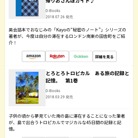
帰りおさんぽガイド♪
D-Books
2018.07.26 発売
英会話本でおなじみの「Kayoの“秘密のノート”」シリーズの
著者が、今度は自分の滞在するロンドン南東の田舎町をご紹
介！
詳細を見る
とろとろトロピカル ある旅の記録と
記憶。 第1巻
D-Books
2018.03.29 発売
子供の頃から夢見ていた南の島に滞在することになった筆者
が、島で出合うトロピカルでマジカルな45日間の記録と記
憶。