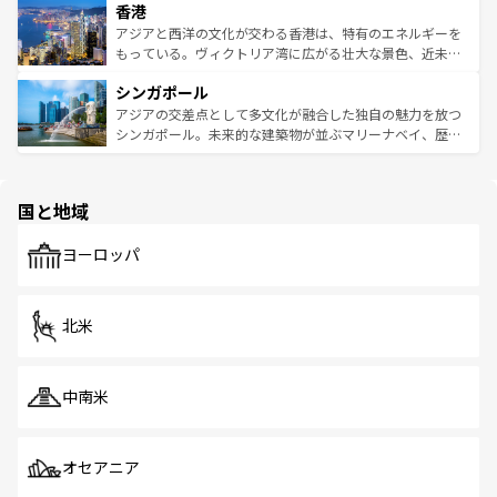
香港
とつ。フォーやバインミー、ベトナムコーヒーなどは、ぜ
の活気が交差している。北部ではチェンマイなどの山岳地
ひ現地で味わいたい。どの地域を訪れてもあたたかい人々
帯で自然と触れ合い、南部ではプーケットやクラビの美し
アジアと西洋の文化が交わる香港は、特有のエネルギーを
が旅行者を迎えてくれるので、きっと忘れられない旅にな
いビーチでリゾート気分を楽しむことができる。タイ料理
もっている。ヴィクトリア湾に広がる壮大な景色、近未来
るはずだ。 なお、新着のベトナム情報は
コンテンツ一覧
を
は世界的に有名で、屋台から高級レストランまで味覚を刺
的なアートスポット、そして歴史と現代が融合した町並
参照してほしい。
シンガポール
激する。気候は一年中温暖で、どの季節にも異なる楽しみ
み、どこを訪れても感動するはず。観光スポットが密集し
が待っている。親しみやすいタイの人々、仏教を中心とし
ており、効率よく見どころを回れるのも魅力。息をのむよ
アジアの交差点として多文化が融合した独自の魅力を放つ
た文化、そして多様な観光資源が、訪れる旅人を魅了し続
うな絶景から文化的な体験まで、香港を存分に楽しみ尽く
シンガポール。未来的な建築物が並ぶマリーナベイ、歴史
ける。 なお、新着のタイ情報は
コンテンツ一覧
を参照して
そう。 なお、新着の香港情報は
コンテンツ一覧
を参照して
と伝統を感じられるエスニックタウン、多数の緑豊かな公
ほしい。
ほしい。
園や自然保護区など、自然が調和した近代的な景観と文化
の多様性あふれるカラフルな町は、どこを歩いても新しい
国と地域
発見がある。さらに、治安のよさや充実した公共交通機関
も、旅行者にとっては魅力的なポイント。グルメも豊富
で、ホーカーズは地元の風情を楽しめる外せないスポット
ヨーロッパ
だ。訪れる人を飽きさせないシンガポールで、多様な魅力
を体感しよう。 なお、新着のシンガポール情報は
コンテン
ツ一覧
を参照してほしい。
北米
中南米
オセアニア