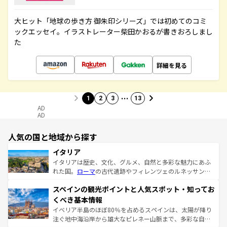
大ヒット「地球の歩き方 御朱印シリーズ」では初めてのコミ
ックエッセイ。イラストレーター柴田かおるが書きおろしまし
た
詳細を見る
…
1
2
3
13
AD
AD
人気の国と地域から探す
イタリア
イタリアは歴史、文化、グルメ、自然と多彩な魅力にあふ
れた国。
ローマ
の古代遺跡やフィレンツェのルネッサンス
美術、ヴェネツィアの運河など、歴史あるスポットはもち
スペインの観光ポイントと人気スポット・知ってお
ろん、トスカーナの美しい田園風景やアマルフィ海岸の絶
景など、自然景観も見逃せない。観光の合間には、本場の
くべき基本情報
ピザやパスタなど、絶品のイタリア料理を堪能することも
イベリア半島のほぼ80％を占めるスペインは、太陽が降り
できる。朝目覚めてから夜眠るまで、すべての瞬間を楽し
注ぐ地中海沿岸から雄大なピレネー山脈まで、多彩な自然
ませてくれるイタリアで、忘れられない旅をしてみよう！