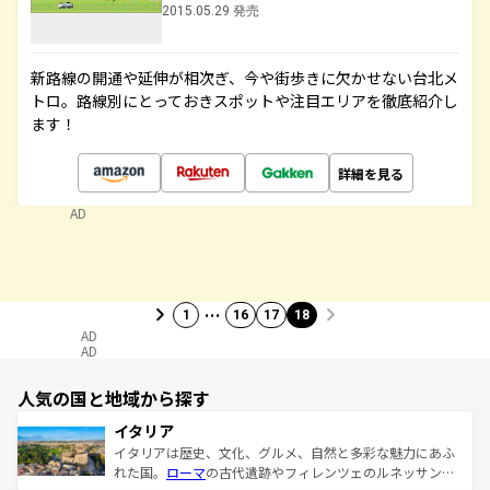
2015.05.29 発売
新路線の開通や延伸が相次ぎ、今や街歩きに欠かせない台北メ
トロ。路線別にとっておきスポットや注目エリアを徹底紹介し
ます！
詳細を見る
AD
…
1
16
17
18
AD
AD
人気の国と地域から探す
イタリア
イタリアは歴史、文化、グルメ、自然と多彩な魅力にあふ
れた国。
ローマ
の古代遺跡やフィレンツェのルネッサンス