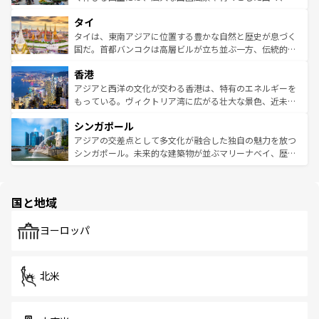
らではのナイトライフも堪能できる。あたたかいホスピタ
界遺産に登録された壮大な自然景観が点在し、都市部では
タイ
リティに包まれながら、韓国の多彩な魅力を心ゆくまで味
急速な発展と共に伝統が息づく。ハノイの古い町並みやホ
わってみてほしい。 なお、新着の韓国情報は
コンテンツ一
ーチミン市のフランス統治時代の建物も、独特の雰囲気を
タイは、東南アジアに位置する豊かな自然と歴史が息づく
覧
を参照してほしい。
醸し出している。また、バラエティの豊かさとおいしさで
国だ。首都バンコクは高層ビルが立ち並ぶ一方、伝統的な
世界中の食通を魅了してやまないベトナム料理も魅力のひ
寺院や市場がいたるところに点在し、古きよき文化と現代
香港
とつ。フォーやバインミー、ベトナムコーヒーなどは、ぜ
の活気が交差している。北部ではチェンマイなどの山岳地
ひ現地で味わいたい。どの地域を訪れてもあたたかい人々
帯で自然と触れ合い、南部ではプーケットやクラビの美し
アジアと西洋の文化が交わる香港は、特有のエネルギーを
が旅行者を迎えてくれるので、きっと忘れられない旅にな
いビーチでリゾート気分を楽しむことができる。タイ料理
もっている。ヴィクトリア湾に広がる壮大な景色、近未来
るはずだ。 なお、新着のベトナム情報は
コンテンツ一覧
を
は世界的に有名で、屋台から高級レストランまで味覚を刺
的なアートスポット、そして歴史と現代が融合した町並
参照してほしい。
シンガポール
激する。気候は一年中温暖で、どの季節にも異なる楽しみ
み、どこを訪れても感動するはず。観光スポットが密集し
が待っている。親しみやすいタイの人々、仏教を中心とし
ており、効率よく見どころを回れるのも魅力。息をのむよ
アジアの交差点として多文化が融合した独自の魅力を放つ
た文化、そして多様な観光資源が、訪れる旅人を魅了し続
うな絶景から文化的な体験まで、香港を存分に楽しみ尽く
シンガポール。未来的な建築物が並ぶマリーナベイ、歴史
ける。 なお、新着のタイ情報は
コンテンツ一覧
を参照して
そう。 なお、新着の香港情報は
コンテンツ一覧
を参照して
と伝統を感じられるエスニックタウン、多数の緑豊かな公
ほしい。
ほしい。
園や自然保護区など、自然が調和した近代的な景観と文化
の多様性あふれるカラフルな町は、どこを歩いても新しい
国と地域
発見がある。さらに、治安のよさや充実した公共交通機関
も、旅行者にとっては魅力的なポイント。グルメも豊富
で、ホーカーズは地元の風情を楽しめる外せないスポット
ヨーロッパ
だ。訪れる人を飽きさせないシンガポールで、多様な魅力
を体感しよう。 なお、新着のシンガポール情報は
コンテン
ツ一覧
を参照してほしい。
北米