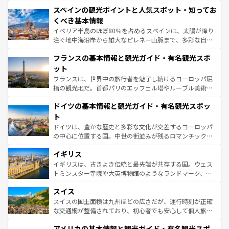
美術、ヴェネツィアの運河など、歴史あるスポットはもち
スペインの観光ポイントと人気スポット・知ってお
ろん、トスカーナの美しい田園風景やアマルフィ海岸の絶
景など、自然景観も見逃せない。観光の合間には、本場の
くべき基本情報
ピザやパスタなど、絶品のイタリア料理を堪能することも
イベリア半島のほぼ80％を占めるスペインは、太陽が降り
できる。朝目覚めてから夜眠るまで、すべての瞬間を楽し
注ぐ地中海沿岸から雄大なピレネー山脈まで、多彩な自然
ませてくれるイタリアで、忘れられない旅をしてみよう！
と文化が詰まったヨーロッパ屈指の旅行先だ。多様な地域
なお、新着のイタリア情報は
コンテンツ一覧
を参照してほ
フランスの基本情報と観光ガイド・有名観光スポ
文化が根付くこの国では、情熱的なフラメンコ、熱気あふ
しい。
れる闘牛、そして美味しいタパスが生活の一部となってい
ット
る。首都マドリードの洗練された雰囲気や、バルセロナの
フランスは、世界中の旅行者を魅了し続けるヨーロッパ屈
アートに溢れた街角から、地方では古代ローマ遺跡や中世
指の観光地だ。首都パリのエッフェル塔やルーブル美術館
の城塞都市、穏やかなビーチリゾートまで多彩な表情を見
といった象徴的なスポットから、田舎町の古風な美しさま
せる。地方によって風土や気候が異なるスペインはその個
ドイツの基本情報と観光ガイド・有名観光スポッ
で、幅広い魅力が詰まっている。華麗な宮殿、歴史的な大
性で訪れる人を魅了する。 なお、新着のスペイン情報は
コ
聖堂、美しいビーチ、そして豊かな自然が、訪れる者を心
ト
ンテンツ一覧
を参照してほしい。
から魅了する。また、フランスは美食の国としても知ら
ドイツは、豊かな歴史と多彩な文化が交差するヨーロッパ
れ、フランス料理はユネスコ無形文化遺産にも登録されて
の中心に位置する国。中世の街並みが残るロマンチック街
いる。シャンパンの発祥地であるランス、プロヴァンスの
道から、未来を先取りするようなモダンな都市まで多様な
香り高いラベンダー畑など、多彩な楽しみ方が可能だ。さ
イギリス
顔を持つこの国は、どこを歩いても飽きることがない。ベ
らに、パリ以外の地域にも魅力が溢れており、どの街角に
ルリンの文化的活気、バイエルン州のアルプスの絶景、そ
イギリスは、古きよき伝統と最先端が共存する国。ウェス
も豊かな歴史と文化が息づいている。パリ以外の個性あふ
してライン川沿いのワイン畑といった風景は必見。ビール
トミンスター寺院や大英博物館のようなランドマーク、歴
れる地方に足を運ぶとそれぞれで全く異なる文化を体験で
とソーセージを味わいながら地元の人と過ごす楽しい時間
史ある大学都市、美しい丘陵地帯や牧歌的な風景など、エ
きるだろう。 なお、新着のフランス情報は
コンテンツ一覧
スイス
は、お酒好きな人にはぜひ体験してほしい。 なお、新着の
リアごとに異なる魅力がある。また、優雅なアフタヌーン
を参照してほしい。
ドイツ情報は
コンテンツ一覧
を参照してほしい。
ティー、ビール好きにはたまらない英国パブ、サッカー観
スイスの国土面積は九州ほどの広さだが、運行時刻が正確
戦など、本場だからこそできる体験も豊富。イギリスを旅
な交通網が整備されており、初心者でも安心して個人旅行
して楽しみつくそう。 なお、新着のイギリス情報は
コンテ
を楽しめる。日本同様に時刻表どおりの旅が可能だ。中世
アメリカの基本情報と観光ガイド・有名観光スポ
ンツ一覧
を参照してほしい。
の建物がそのまま残る町や、スイスならではのユニークな