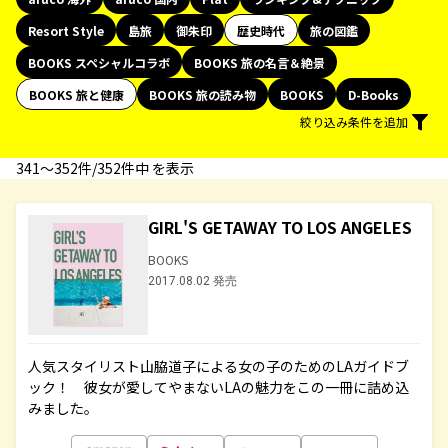
Resort Style
島旅
御朱印
歴史時代
旅の図鑑
BOOKS スペシャルコラボ
BOOKS 旅の名言＆絶景
BOOKS 旅と健康
BOOKS 旅の読み物
BOOKS
D-Books
絞り込み条件を追加
341〜352件/352件中 を表示
GIRL'S GETAWAY TO LOS ANGELES
BOOKS
2017.08.02 発売
人気スタイリスト山脇道子による女の子のためのLAガイドブ
ック！ 彼女が愛してやまないLAの魅力をこの一冊に詰め込
みました。