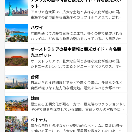
博物館もあり、アルプス観光だけでなく町歩きも満喫する
ット
ことができる。国民の所得が高いため物価も高いが、旅行
アメリカ合衆国は、広大な土地と多様な文化が魅力の国。
者向けの交通パス提供のサービスもあり、うまく活用すれ
東海岸の都市部から西海岸のカリフォルニアまで、訪れる
ば市内交通費無料で観光を楽しむこともできる。 なお、新
場所ごとに異なる風景と体験が待っている。ニューヨーク
着のスイス情報は
コンテンツ一覧
を参照してほしい。
ハワイ
のような巨大都市は、観光、ショッピング、エンターテイ
ンメントが詰まった刺激的なスポットだ。一方、アメリカ
年間を通じて温暖な気候に恵まれ、多くの島で構成される
西部には大自然が広がり、グランドキャニオンやイエロー
ハワイは、どの島も独自の魅力をもっている。大自然の神
ストーン国立公園といった絶景が堪能できる。さらに、南
秘を感じたいなら、火山が生み出した壮大な景観を誇るハ
オーストラリアの基本情報と観光ガイド・有名観
部のニューオーリンズでは、音楽と美食が融合した独特の
ワイ島は見逃せない。また、定番の観光地といえばオアフ
文化が魅力。旅行者はアメリカの各地域で異なる魅力を楽
島だが、静かな自然を求めるならマウイ島やカウアイ島が
光スポット
しみながら、その多様性と豊かな歴史を感じることができ
おすすめ。エメラルドグリーンに輝く海をはじめ、豊かな
オーストラリアは、壮大な自然と多様な文化が魅力の国。
るだろう。車でのロードトリップや列車の旅も、アメリカ
文化や歴史が息づいている。「アロハスピリット」と呼ば
シドニーのシンボルであるシドニー・オペラハウス、オー
ならではの贅沢な旅のスタイルだ。 なお、新着のアメリカ
れるおもてなしの心で訪れる人々を迎えてくれるハワイの
ストラリア東海岸北部に広がる大サンゴ礁地帯グレートバ
情報は
コンテンツ一覧
を参照してほしい。
人々、おいしいローカルフードやハワイアンミュージッ
台湾
リアリーフや大陸中央部にそびえるウルル（エアーズロッ
ク、伝統的なフラダンスなど、すべてがハワイの魅力を彩
ク）、タスマニアの美しい原生林やケアンズの熱帯雨林な
日本から約４時間ほどでたどり着く台湾は、多彩な文化と
っている。訪れるたびに新しい発見と感動が待っているハ
ど、見どころがたくさん。また、カフェやワイン、オージ
自然が織りなす魅力的な観光地。活気あふれる大都市の台
ワイを、存分に味わってほしい。 なお、新着のハワイ情報
ービーフなどの食文化も豊かで、美味しいものであふれて
北やノスタルジックな町並みが人気な九份（ジォウフェ
は
コンテンツ一覧
を参照してほしい。
韓国
いる。アクティビティも充実しており、サーフィンやダイ
ン）、静ひつな山岳地帯である台湾東部など、都市の喧騒
ビング、ハイキングなど、アウトドア好きにはたまらな
と山間の静けさが共存しており、訪れる人に新しい発見と
歴史ある王朝文化が残る一方で、最先端のファッションやK
い。オーストラリアの多彩な魅力を存分に味わいつくそ
驚きをもたらしてくれる。また、奥深い台湾の食文化も魅
-POPで世界を席巻している韓国。首都ソウルの宮殿や伝統
う。 なお、新着のオーストラリア情報は
コンテンツ一覧
を
力で、夜市などの屋台グルメから高級料理、ヘルシーで美
家屋が並ぶエリアでは韓国の歴史と文化に浸ることがで
参照してほしい。
ベトナム
容にもいいと評判のスイーツなど、バラエティ豊かな料理
き、地方に足を延ばせば四季折々の自然美を楽しむことが
が味わえる。 なお、新着の台湾情報は
コンテンツ一覧
を参
できる。そして、キムチや焼肉、絶品のストリートフード
豊かな自然と多様な文化が魅力的なベトナム。南北に細長
照してほしい。
まで、さまざまな韓国料理が待っている。夜には、韓国な
く伸びる国土には、広大な田園風景や青々とした山々、世