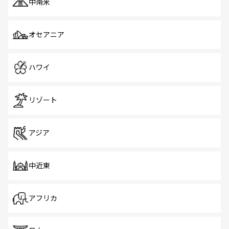
中南米
オセアニア
ハワイ
リゾート
アジア
中近東
アフリカ