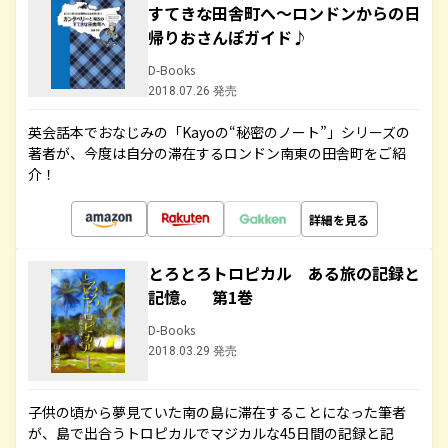
すてきな田舎町へ～ロンドンからの日
帰りおさんぽガイド♪
D-Books
2018.07.26 発売
英会話本でおなじみの「Kayoの“秘密のノート”」シリーズの
著者が、今度は自分の滞在するロンドン南東の田舎町をご紹
介！
詳細を見る
とろとろトロピカル ある旅の記録と
記憶。 第1巻
D-Books
2018.03.29 発売
子供の頃から夢見ていた南の島に滞在することになった筆者
が、島で出合うトロピカルでマジカルな45日間の記録と記