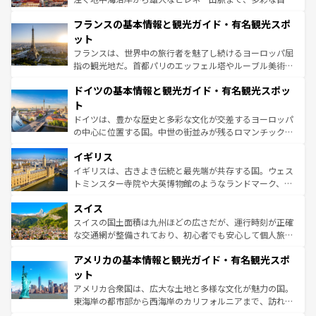
できる。朝目覚めてから夜眠るまで、すべての瞬間を楽し
と文化が詰まったヨーロッパ屈指の旅行先だ。多様な地域
フランスの基本情報と観光ガイド・有名観光スポ
ませてくれるイタリアで、忘れられない旅をしてみよう！
文化が根付くこの国では、情熱的なフラメンコ、熱気あふ
なお、新着のイタリア情報は
コンテンツ一覧
を参照してほ
れる闘牛、そして美味しいタパスが生活の一部となってい
ット
しい。
る。首都マドリードの洗練された雰囲気や、バルセロナの
フランスは、世界中の旅行者を魅了し続けるヨーロッパ屈
アートに溢れた街角から、地方では古代ローマ遺跡や中世
指の観光地だ。首都パリのエッフェル塔やルーブル美術館
の城塞都市、穏やかなビーチリゾートまで多彩な表情を見
といった象徴的なスポットから、田舎町の古風な美しさま
せる。地方によって風土や気候が異なるスペインはその個
ドイツの基本情報と観光ガイド・有名観光スポッ
で、幅広い魅力が詰まっている。華麗な宮殿、歴史的な大
性で訪れる人を魅了する。 なお、新着のスペイン情報は
コ
聖堂、美しいビーチ、そして豊かな自然が、訪れる者を心
ト
ンテンツ一覧
を参照してほしい。
から魅了する。また、フランスは美食の国としても知ら
ドイツは、豊かな歴史と多彩な文化が交差するヨーロッパ
れ、フランス料理はユネスコ無形文化遺産にも登録されて
の中心に位置する国。中世の街並みが残るロマンチック街
いる。シャンパンの発祥地であるランス、プロヴァンスの
道から、未来を先取りするようなモダンな都市まで多様な
香り高いラベンダー畑など、多彩な楽しみ方が可能だ。さ
イギリス
顔を持つこの国は、どこを歩いても飽きることがない。ベ
らに、パリ以外の地域にも魅力が溢れており、どの街角に
ルリンの文化的活気、バイエルン州のアルプスの絶景、そ
イギリスは、古きよき伝統と最先端が共存する国。ウェス
も豊かな歴史と文化が息づいている。パリ以外の個性あふ
してライン川沿いのワイン畑といった風景は必見。ビール
トミンスター寺院や大英博物館のようなランドマーク、歴
れる地方に足を運ぶとそれぞれで全く異なる文化を体験で
とソーセージを味わいながら地元の人と過ごす楽しい時間
史ある大学都市、美しい丘陵地帯や牧歌的な風景など、エ
きるだろう。 なお、新着のフランス情報は
コンテンツ一覧
スイス
は、お酒好きな人にはぜひ体験してほしい。 なお、新着の
リアごとに異なる魅力がある。また、優雅なアフタヌーン
を参照してほしい。
ドイツ情報は
コンテンツ一覧
を参照してほしい。
ティー、ビール好きにはたまらない英国パブ、サッカー観
スイスの国土面積は九州ほどの広さだが、運行時刻が正確
戦など、本場だからこそできる体験も豊富。イギリスを旅
な交通網が整備されており、初心者でも安心して個人旅行
して楽しみつくそう。 なお、新着のイギリス情報は
コンテ
を楽しめる。日本同様に時刻表どおりの旅が可能だ。中世
アメリカの基本情報と観光ガイド・有名観光スポ
ンツ一覧
を参照してほしい。
の建物がそのまま残る町や、スイスならではのユニークな
博物館もあり、アルプス観光だけでなく町歩きも満喫する
ット
ことができる。国民の所得が高いため物価も高いが、旅行
アメリカ合衆国は、広大な土地と多様な文化が魅力の国。
者向けの交通パス提供のサービスもあり、うまく活用すれ
東海岸の都市部から西海岸のカリフォルニアまで、訪れる
ば市内交通費無料で観光を楽しむこともできる。 なお、新
場所ごとに異なる風景と体験が待っている。ニューヨーク