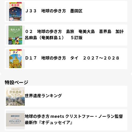
Ｊ３３ 地球の歩き方 墨田区
０２ 地球の歩き方 島旅 奄美大島 喜界島 加計
呂麻島（奄美群島１） ５訂版
Ｄ１７ 地球の歩き方 タイ ２０２７～２０２８
特設ページ
世界遺産ランキング
地球の歩き方 meets クリストファー・ノーラン監督
最新作『オデュッセイア』