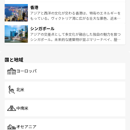
世界中の食通を魅了してやまないベトナム料理も魅力のひ
寺院や市場がいたるところに点在し、古きよき文化と現代
香港
とつ。フォーやバインミー、ベトナムコーヒーなどは、ぜ
の活気が交差している。北部ではチェンマイなどの山岳地
ひ現地で味わいたい。どの地域を訪れてもあたたかい人々
帯で自然と触れ合い、南部ではプーケットやクラビの美し
アジアと西洋の文化が交わる香港は、特有のエネルギーを
が旅行者を迎えてくれるので、きっと忘れられない旅にな
いビーチでリゾート気分を楽しむことができる。タイ料理
もっている。ヴィクトリア湾に広がる壮大な景色、近未来
るはずだ。 なお、新着のベトナム情報は
コンテンツ一覧
を
は世界的に有名で、屋台から高級レストランまで味覚を刺
的なアートスポット、そして歴史と現代が融合した町並
参照してほしい。
シンガポール
激する。気候は一年中温暖で、どの季節にも異なる楽しみ
み、どこを訪れても感動するはず。観光スポットが密集し
が待っている。親しみやすいタイの人々、仏教を中心とし
ており、効率よく見どころを回れるのも魅力。息をのむよ
アジアの交差点として多文化が融合した独自の魅力を放つ
た文化、そして多様な観光資源が、訪れる旅人を魅了し続
うな絶景から文化的な体験まで、香港を存分に楽しみ尽く
シンガポール。未来的な建築物が並ぶマリーナベイ、歴史
ける。 なお、新着のタイ情報は
コンテンツ一覧
を参照して
そう。 なお、新着の香港情報は
コンテンツ一覧
を参照して
と伝統を感じられるエスニックタウン、多数の緑豊かな公
ほしい。
ほしい。
園や自然保護区など、自然が調和した近代的な景観と文化
の多様性あふれるカラフルな町は、どこを歩いても新しい
国と地域
発見がある。さらに、治安のよさや充実した公共交通機関
も、旅行者にとっては魅力的なポイント。グルメも豊富
で、ホーカーズは地元の風情を楽しめる外せないスポット
ヨーロッパ
だ。訪れる人を飽きさせないシンガポールで、多様な魅力
を体感しよう。 なお、新着のシンガポール情報は
コンテン
ツ一覧
を参照してほしい。
北米
中南米
オセアニア