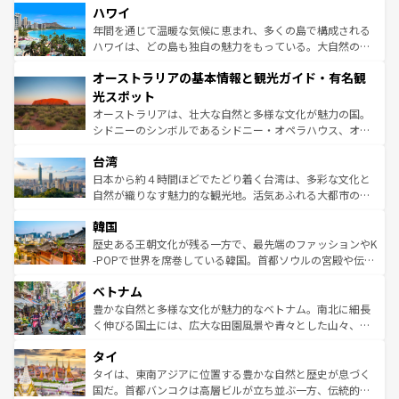
着のスイス情報は
コンテンツ一覧
を参照してほしい。
ハワイ
のような巨大都市は、観光、ショッピング、エンターテイ
ンメントが詰まった刺激的なスポットだ。一方、アメリカ
年間を通じて温暖な気候に恵まれ、多くの島で構成される
西部には大自然が広がり、グランドキャニオンやイエロー
ハワイは、どの島も独自の魅力をもっている。大自然の神
ストーン国立公園といった絶景が堪能できる。さらに、南
秘を感じたいなら、火山が生み出した壮大な景観を誇るハ
オーストラリアの基本情報と観光ガイド・有名観
部のニューオーリンズでは、音楽と美食が融合した独特の
ワイ島は見逃せない。また、定番の観光地といえばオアフ
文化が魅力。旅行者はアメリカの各地域で異なる魅力を楽
島だが、静かな自然を求めるならマウイ島やカウアイ島が
光スポット
しみながら、その多様性と豊かな歴史を感じることができ
おすすめ。エメラルドグリーンに輝く海をはじめ、豊かな
オーストラリアは、壮大な自然と多様な文化が魅力の国。
るだろう。車でのロードトリップや列車の旅も、アメリカ
文化や歴史が息づいている。「アロハスピリット」と呼ば
シドニーのシンボルであるシドニー・オペラハウス、オー
ならではの贅沢な旅のスタイルだ。 なお、新着のアメリカ
れるおもてなしの心で訪れる人々を迎えてくれるハワイの
ストラリア東海岸北部に広がる大サンゴ礁地帯グレートバ
情報は
コンテンツ一覧
を参照してほしい。
人々、おいしいローカルフードやハワイアンミュージッ
台湾
リアリーフや大陸中央部にそびえるウルル（エアーズロッ
ク、伝統的なフラダンスなど、すべてがハワイの魅力を彩
ク）、タスマニアの美しい原生林やケアンズの熱帯雨林な
日本から約４時間ほどでたどり着く台湾は、多彩な文化と
っている。訪れるたびに新しい発見と感動が待っているハ
ど、見どころがたくさん。また、カフェやワイン、オージ
自然が織りなす魅力的な観光地。活気あふれる大都市の台
ワイを、存分に味わってほしい。 なお、新着のハワイ情報
ービーフなどの食文化も豊かで、美味しいものであふれて
北やノスタルジックな町並みが人気な九份（ジォウフェ
は
コンテンツ一覧
を参照してほしい。
韓国
いる。アクティビティも充実しており、サーフィンやダイ
ン）、静ひつな山岳地帯である台湾東部など、都市の喧騒
ビング、ハイキングなど、アウトドア好きにはたまらな
と山間の静けさが共存しており、訪れる人に新しい発見と
歴史ある王朝文化が残る一方で、最先端のファッションやK
い。オーストラリアの多彩な魅力を存分に味わいつくそ
驚きをもたらしてくれる。また、奥深い台湾の食文化も魅
-POPで世界を席巻している韓国。首都ソウルの宮殿や伝統
う。 なお、新着のオーストラリア情報は
コンテンツ一覧
を
力で、夜市などの屋台グルメから高級料理、ヘルシーで美
家屋が並ぶエリアでは韓国の歴史と文化に浸ることがで
参照してほしい。
ベトナム
容にもいいと評判のスイーツなど、バラエティ豊かな料理
き、地方に足を延ばせば四季折々の自然美を楽しむことが
が味わえる。 なお、新着の台湾情報は
コンテンツ一覧
を参
できる。そして、キムチや焼肉、絶品のストリートフード
豊かな自然と多様な文化が魅力的なベトナム。南北に細長
照してほしい。
まで、さまざまな韓国料理が待っている。夜には、韓国な
く伸びる国土には、広大な田園風景や青々とした山々、世
らではのナイトライフも堪能できる。あたたかいホスピタ
界遺産に登録された壮大な自然景観が点在し、都市部では
タイ
リティに包まれながら、韓国の多彩な魅力を心ゆくまで味
急速な発展と共に伝統が息づく。ハノイの古い町並みやホ
わってみてほしい。 なお、新着の韓国情報は
コンテンツ一
ーチミン市のフランス統治時代の建物も、独特の雰囲気を
タイは、東南アジアに位置する豊かな自然と歴史が息づく
覧
を参照してほしい。
醸し出している。また、バラエティの豊かさとおいしさで
国だ。首都バンコクは高層ビルが立ち並ぶ一方、伝統的な