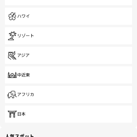
ハワイ
リゾート
アジア
中近東
アフリカ
日本
人気スポット