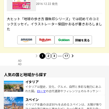
2016.12.22 発売
大ヒット「地球の歩き方 御朱印シリーズ」では初めてのコミ
ックエッセイ。イラストレーター柴田かおるが書きおろしまし
た
詳細を見る
…
1
2
3
17
AD
AD
人気の国と地域から探す
イタリア
イタリアは歴史、文化、グルメ、自然と多彩な魅力にあふ
れた国。
ローマ
の古代遺跡やフィレンツェのルネッサンス
美術、ヴェネツィアの運河など、歴史あるスポットはもち
スペイン
ろん、トスカーナの美しい田園風景やアマルフィ海岸の絶
景など、自然景観も見逃せない。観光の合間には、本場の
イベリア半島のほぼ80％を占めるスペインは、太陽が降り
ピザやパスタなど、絶品のイタリア料理を堪能することも
注ぐ地中海沿岸から雄大なピレネー山脈まで、多彩な自然