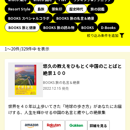
Resort Style
島旅
御朱印
歴史時代
旅の図鑑
BOOKS スペシャルコラボ
BOOKS 旅の名言＆絶景
BOOKS 旅と健康
BOOKS 旅の読み物
BOOKS
D-Books
絞り込み条件を追加
1〜20件/329件中 を表示
悠久の教えをひもとく中国のことばと
絶景１００
BOOKS 旅の名言＆絶景
2022.12.15 発売
世界を４０年以上歩いてきた「地球の歩き方」があなたにお届
けする、人生を輝かせる中国の名言と癒やしの絶景集
詳細を見る