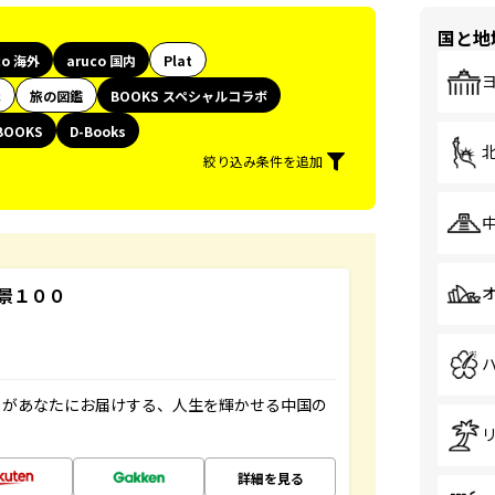
国と地
co 海外
aruco 国内
Plat
代
旅の図鑑
BOOKS スペシャルコラボ
BOOKS
D-Books
絞り込み条件を追加
景１００
」があなたにお届けする、人生を輝かせる中国の
詳細を見る