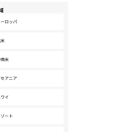
域
ヨーロッパ
北米
中南米
オセアニア
ハワイ
リゾート