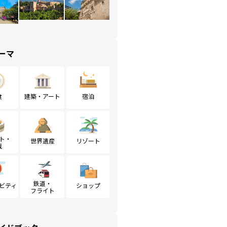
ーマ
食
建築・アート
宿泊
ト・
世界遺産
リゾート
戦
鉄道・
ビティ
ショップ
フライト