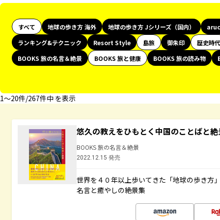
すべて
地球の歩き方 海外
地球の歩き方 Jシリーズ（国内）
aru
ランキング&テクニック
Resort Style
島旅
御朱印
歴史時
BOOKS 旅の名言＆絶景
BOOKS 旅と健康
BOOKS 旅の読み物
1〜20件/267件中 を表示
悠久の教えをひもとく中国のことばと絶
BOOKS 旅の名言＆絶景
2022.12.15 発売
世界を４０年以上歩いてきた「地球の歩き方
名言と癒やしの絶景集