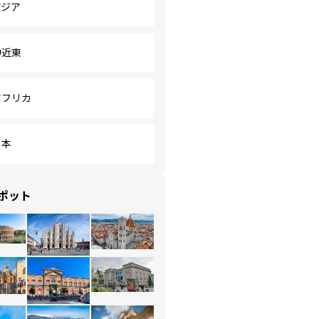
アジア
中近東
アフリカ
日本
ポット