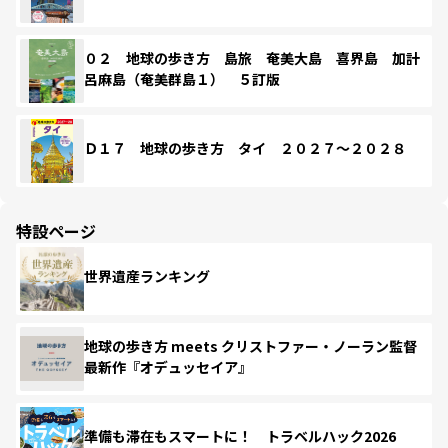
０２ 地球の歩き方 島旅 奄美大島 喜界島 加計
呂麻島（奄美群島１） ５訂版
Ｄ１７ 地球の歩き方 タイ ２０２７～２０２８
特設ページ
世界遺産ランキング
地球の歩き方 meets クリストファー・ノーラン監督
最新作『オデュッセイア』
準備も滞在もスマートに！ トラベルハック2026