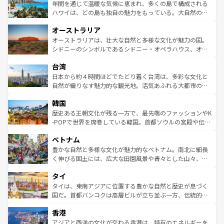
着のスイス情報は
コンテンツ一覧
を参照してほしい。
ンメントが詰まった刺激的なスポットだ。一方、アメリカ
年間を通じて温暖な気候に恵まれ、多くの島で構成される
西部には大自然が広がり、グランドキャニオンやイエロー
ハワイは、どの島も独自の魅力をもっている。大自然の神
ストーン国立公園といった絶景が堪能できる。さらに、南
秘を感じたいなら、火山が生み出した壮大な景観を誇るハ
オーストラリア
部のニューオーリンズでは、音楽と美食が融合した独特の
ワイ島は見逃せない。また、定番の観光地といえばオアフ
文化が魅力。旅行者はアメリカの各地域で異なる魅力を楽
島だが、静かな自然を求めるならマウイ島やカウアイ島が
オーストラリアは、壮大な自然と多様な文化が魅力の国。
しみながら、その多様性と豊かな歴史を感じることができ
おすすめ。エメラルドグリーンに輝く海をはじめ、豊かな
シドニーのシンボルであるシドニー・オペラハウス、オー
るだろう。車でのロードトリップや列車の旅も、アメリカ
文化や歴史が息づいている。「アロハスピリット」と呼ば
ストラリア東海岸北部に広がる大サンゴ礁地帯グレートバ
ならではの贅沢な旅のスタイルだ。 なお、新着のアメリカ
台湾
れるおもてなしの心で訪れる人々を迎えてくれるハワイの
リアリーフや大陸中央部にそびえるウルル（エアーズロッ
情報は
コンテンツ一覧
を参照してほしい。
人々、おいしいローカルフードやハワイアンミュージッ
ク）、タスマニアの美しい原生林やケアンズの熱帯雨林な
日本から約４時間ほどでたどり着く台湾は、多彩な文化と
ク、伝統的なフラダンスなど、すべてがハワイの魅力を彩
ど、見どころがたくさん。また、カフェやワイン、オージ
自然が織りなす魅力的な観光地。活気あふれる大都市の台
っている。訪れるたびに新しい発見と感動が待っているハ
ービーフなどの食文化も豊かで、美味しいものであふれて
北やノスタルジックな町並みが人気な九份（ジォウフェ
ワイを、存分に味わってほしい。 なお、新着のハワイ情報
韓国
いる。アクティビティも充実しており、サーフィンやダイ
ン）、静ひつな山岳地帯である台湾東部など、都市の喧騒
は
コンテンツ一覧
を参照してほしい。
ビング、ハイキングなど、アウトドア好きにはたまらな
と山間の静けさが共存しており、訪れる人に新しい発見と
歴史ある王朝文化が残る一方で、最先端のファッションやK
い。オーストラリアの多彩な魅力を存分に味わいつくそ
驚きをもたらしてくれる。また、奥深い台湾の食文化も魅
-POPで世界を席巻している韓国。首都ソウルの宮殿や伝統
う。 なお、新着のオーストラリア情報は
コンテンツ一覧
を
力で、夜市などの屋台グルメから高級料理、ヘルシーで美
家屋が並ぶエリアでは韓国の歴史と文化に浸ることがで
参照してほしい。
ベトナム
容にもいいと評判のスイーツなど、バラエティ豊かな料理
き、地方に足を延ばせば四季折々の自然美を楽しむことが
が味わえる。 なお、新着の台湾情報は
コンテンツ一覧
を参
できる。そして、キムチや焼肉、絶品のストリートフード
豊かな自然と多様な文化が魅力的なベトナム。南北に細長
照してほしい。
まで、さまざまな韓国料理が待っている。夜には、韓国な
く伸びる国土には、広大な田園風景や青々とした山々、世
らではのナイトライフも堪能できる。あたたかいホスピタ
界遺産に登録された壮大な自然景観が点在し、都市部では
タイ
リティに包まれながら、韓国の多彩な魅力を心ゆくまで味
急速な発展と共に伝統が息づく。ハノイの古い町並みやホ
わってみてほしい。 なお、新着の韓国情報は
コンテンツ一
ーチミン市のフランス統治時代の建物も、独特の雰囲気を
タイは、東南アジアに位置する豊かな自然と歴史が息づく
覧
を参照してほしい。
醸し出している。また、バラエティの豊かさとおいしさで
国だ。首都バンコクは高層ビルが立ち並ぶ一方、伝統的な
世界中の食通を魅了してやまないベトナム料理も魅力のひ
寺院や市場がいたるところに点在し、古きよき文化と現代
香港
とつ。フォーやバインミー、ベトナムコーヒーなどは、ぜ
の活気が交差している。北部ではチェンマイなどの山岳地
ひ現地で味わいたい。どの地域を訪れてもあたたかい人々
帯で自然と触れ合い、南部ではプーケットやクラビの美し
アジアと西洋の文化が交わる香港は、特有のエネルギーを