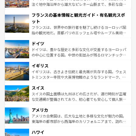
ピザやパスタなど、絶品のイタリア料理を堪能することも
注ぐ地中海沿岸から雄大なピレネー山脈まで、多彩な自然
できる。朝目覚めてから夜眠るまで、すべての瞬間を楽し
と文化が詰まったヨーロッパ屈指の旅行先だ。多様な地域
フランスの基本情報と観光ガイド・有名観光スポ
ませてくれるイタリアで、忘れられない旅をしてみよう！
文化が根付くこの国では、情熱的なフラメンコ、熱気あふ
なお、新着のイタリア情報は
コンテンツ一覧
を参照してほ
れる闘牛、そして美味しいタパスが生活の一部となってい
ット
しい。
る。首都マドリードの洗練された雰囲気や、バルセロナの
フランスは、世界中の旅行者を魅了し続けるヨーロッパ屈
アートに溢れた街角から、地方では古代ローマ遺跡や中世
指の観光地だ。首都パリのエッフェル塔やルーブル美術館
の城塞都市、穏やかなビーチリゾートまで多彩な表情を見
といった象徴的なスポットから、田舎町の古風な美しさま
せる。地方によって風土や気候が異なるスペインはその個
ドイツ
で、幅広い魅力が詰まっている。華麗な宮殿、歴史的な大
性で訪れる人を魅了する。 なお、新着のスペイン情報は
コ
聖堂、美しいビーチ、そして豊かな自然が、訪れる者を心
ドイツは、豊かな歴史と多彩な文化が交差するヨーロッパ
ンテンツ一覧
を参照してほしい。
から魅了する。また、フランスは美食の国としても知ら
の中心に位置する国。中世の街並みが残るロマンチック街
れ、フランス料理はユネスコ無形文化遺産にも登録されて
道から、未来を先取りするようなモダンな都市まで多様な
イギリス
いる。シャンパンの発祥地であるランス、プロヴァンスの
顔を持つこの国は、どこを歩いても飽きることがない。ベ
香り高いラベンダー畑など、多彩な楽しみ方が可能だ。さ
ルリンの文化的活気、バイエルン州のアルプスの絶景、そ
イギリスは、古きよき伝統と最先端が共存する国。ウェス
らに、パリ以外の地域にも魅力が溢れており、どの街角に
してライン川沿いのワイン畑といった風景は必見。ビール
トミンスター寺院や大英博物館のようなランドマーク、歴
も豊かな歴史と文化が息づいている。パリ以外の個性あふ
とソーセージを味わいながら地元の人と過ごす楽しい時間
史ある大学都市、美しい丘陵地帯や牧歌的な風景など、エ
れる地方に足を運ぶとそれぞれで全く異なる文化を体験で
スイス
は、お酒好きな人にはぜひ体験してほしい。 なお、新着の
リアごとに異なる魅力がある。また、優雅なアフタヌーン
きるだろう。 なお、新着のフランス情報は
コンテンツ一覧
ドイツ情報は
コンテンツ一覧
を参照してほしい。
ティー、ビール好きにはたまらない英国パブ、サッカー観
スイスの国土面積は九州ほどの広さだが、運行時刻が正確
を参照してほしい。
戦など、本場だからこそできる体験も豊富。イギリスを旅
な交通網が整備されており、初心者でも安心して個人旅行
して楽しみつくそう。 なお、新着のイギリス情報は
コンテ
を楽しめる。日本同様に時刻表どおりの旅が可能だ。中世
アメリカ
ンツ一覧
を参照してほしい。
の建物がそのまま残る町や、スイスならではのユニークな
博物館もあり、アルプス観光だけでなく町歩きも満喫する
アメリカ合衆国は、広大な土地と多様な文化が魅力の国。
ことができる。国民の所得が高いため物価も高いが、旅行
東海岸の都市部から西海岸のカリフォルニアまで、訪れる
者向けの交通パス提供のサービスもあり、うまく活用すれ
場所ごとに異なる風景と体験が待っている。ニューヨーク
ハワイ
ば市内交通費無料で観光を楽しむこともできる。 なお、新
のような巨大都市は、観光、ショッピング、エンターテイ