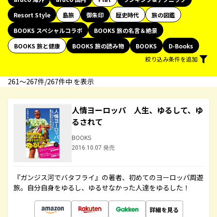
Resort Style
島旅
御朱印
歴史時代
旅の図鑑
BOOKS スペシャルコラボ
BOOKS 旅の名言＆絶景
BOOKS 旅と健康
BOOKS 旅の読み物
BOOKS
D-Books
絞り込み条件を追加
261〜267件/267件中 を表示
人情ヨーロッパ 人生、ゆるして、ゆ
るされて
BOOKS
2016.10.07 発売
『ガンジス河でバタフライ』の著者、初めてのヨーロッパ周遊
旅。自分自身をゆるし、ゆるせなかった人達をゆるした！
詳細を見る