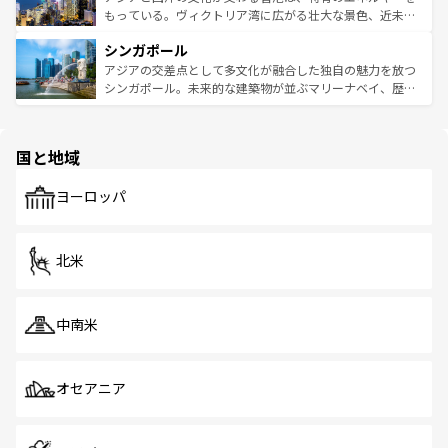
が旅行者を迎えてくれるので、きっと忘れられない旅にな
いビーチでリゾート気分を楽しむことができる。タイ料理
もっている。ヴィクトリア湾に広がる壮大な景色、近未来
るはずだ。 なお、新着のベトナム情報は
コンテンツ一覧
を
は世界的に有名で、屋台から高級レストランまで味覚を刺
的なアートスポット、そして歴史と現代が融合した町並
参照してほしい。
シンガポール
激する。気候は一年中温暖で、どの季節にも異なる楽しみ
み、どこを訪れても感動するはず。観光スポットが密集し
が待っている。親しみやすいタイの人々、仏教を中心とし
ており、効率よく見どころを回れるのも魅力。息をのむよ
アジアの交差点として多文化が融合した独自の魅力を放つ
た文化、そして多様な観光資源が、訪れる旅人を魅了し続
うな絶景から文化的な体験まで、香港を存分に楽しみ尽く
シンガポール。未来的な建築物が並ぶマリーナベイ、歴史
ける。 なお、新着のタイ情報は
コンテンツ一覧
を参照して
そう。 なお、新着の香港情報は
コンテンツ一覧
を参照して
と伝統を感じられるエスニックタウン、多数の緑豊かな公
ほしい。
ほしい。
園や自然保護区など、自然が調和した近代的な景観と文化
の多様性あふれるカラフルな町は、どこを歩いても新しい
国と地域
発見がある。さらに、治安のよさや充実した公共交通機関
も、旅行者にとっては魅力的なポイント。グルメも豊富
で、ホーカーズは地元の風情を楽しめる外せないスポット
ヨーロッパ
だ。訪れる人を飽きさせないシンガポールで、多様な魅力
を体感しよう。 なお、新着のシンガポール情報は
コンテン
ツ一覧
を参照してほしい。
北米
中南米
オセアニア