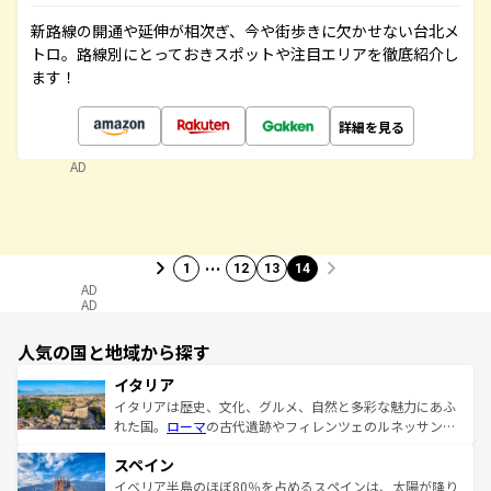
新路線の開通や延伸が相次ぎ、今や街歩きに欠かせない台北メ
トロ。路線別にとっておきスポットや注目エリアを徹底紹介し
ます！
詳細を見る
AD
…
1
12
13
14
AD
AD
人気の国と地域から探す
イタリア
イタリアは歴史、文化、グルメ、自然と多彩な魅力にあふ
れた国。
ローマ
の古代遺跡やフィレンツェのルネッサンス
美術、ヴェネツィアの運河など、歴史あるスポットはもち
スペイン
ろん、トスカーナの美しい田園風景やアマルフィ海岸の絶
景など、自然景観も見逃せない。観光の合間には、本場の
イベリア半島のほぼ80％を占めるスペインは、太陽が降り