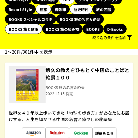
Resort Style
島旅
御朱印
歴史時代
旅の図鑑
BOOKS スペシャルコラボ
BOOKS 旅の名言＆絶景
BOOKS 旅と健康
BOOKS 旅の読み物
BOOKS
D-Books
絞り込み条件を追加
1〜20件/301件中 を表示
悠久の教えをひもとく中国のことばと
絶景１００
BOOKS 旅の名言＆絶景
2022.12.15 発売
世界を４０年以上歩いてきた「地球の歩き方」があなたにお届
けする、人生を輝かせる中国の名言と癒やしの絶景集
詳細を見る