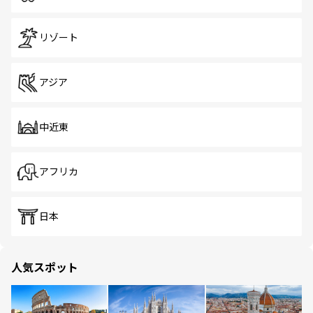
リゾート
アジア
中近東
アフリカ
日本
人気スポット