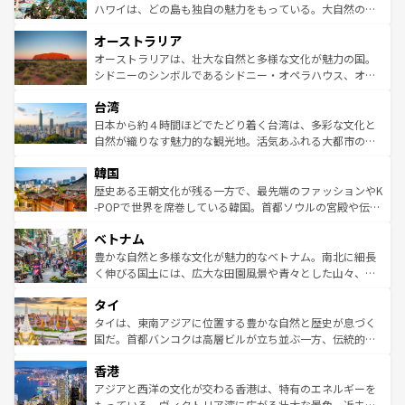
西部には大自然が広がり、グランドキャニオンやイエロー
ハワイは、どの島も独自の魅力をもっている。大自然の神
ストーン国立公園といった絶景が堪能できる。さらに、南
秘を感じたいなら、火山が生み出した壮大な景観を誇るハ
オーストラリア
部のニューオーリンズでは、音楽と美食が融合した独特の
ワイ島は見逃せない。また、定番の観光地といえばオアフ
文化が魅力。旅行者はアメリカの各地域で異なる魅力を楽
島だが、静かな自然を求めるならマウイ島やカウアイ島が
オーストラリアは、壮大な自然と多様な文化が魅力の国。
しみながら、その多様性と豊かな歴史を感じることができ
おすすめ。エメラルドグリーンに輝く海をはじめ、豊かな
シドニーのシンボルであるシドニー・オペラハウス、オー
るだろう。車でのロードトリップや列車の旅も、アメリカ
文化や歴史が息づいている。「アロハスピリット」と呼ば
ストラリア東海岸北部に広がる大サンゴ礁地帯グレートバ
ならではの贅沢な旅のスタイルだ。 なお、新着のアメリカ
台湾
れるおもてなしの心で訪れる人々を迎えてくれるハワイの
リアリーフや大陸中央部にそびえるウルル（エアーズロッ
情報は
コンテンツ一覧
を参照してほしい。
人々、おいしいローカルフードやハワイアンミュージッ
ク）、タスマニアの美しい原生林やケアンズの熱帯雨林な
日本から約４時間ほどでたどり着く台湾は、多彩な文化と
ク、伝統的なフラダンスなど、すべてがハワイの魅力を彩
ど、見どころがたくさん。また、カフェやワイン、オージ
自然が織りなす魅力的な観光地。活気あふれる大都市の台
っている。訪れるたびに新しい発見と感動が待っているハ
ービーフなどの食文化も豊かで、美味しいものであふれて
北やノスタルジックな町並みが人気な九份（ジォウフェ
ワイを、存分に味わってほしい。 なお、新着のハワイ情報
韓国
いる。アクティビティも充実しており、サーフィンやダイ
ン）、静ひつな山岳地帯である台湾東部など、都市の喧騒
は
コンテンツ一覧
を参照してほしい。
ビング、ハイキングなど、アウトドア好きにはたまらな
と山間の静けさが共存しており、訪れる人に新しい発見と
歴史ある王朝文化が残る一方で、最先端のファッションやK
い。オーストラリアの多彩な魅力を存分に味わいつくそ
驚きをもたらしてくれる。また、奥深い台湾の食文化も魅
-POPで世界を席巻している韓国。首都ソウルの宮殿や伝統
う。 なお、新着のオーストラリア情報は
コンテンツ一覧
を
力で、夜市などの屋台グルメから高級料理、ヘルシーで美
家屋が並ぶエリアでは韓国の歴史と文化に浸ることがで
参照してほしい。
ベトナム
容にもいいと評判のスイーツなど、バラエティ豊かな料理
き、地方に足を延ばせば四季折々の自然美を楽しむことが
が味わえる。 なお、新着の台湾情報は
コンテンツ一覧
を参
できる。そして、キムチや焼肉、絶品のストリートフード
豊かな自然と多様な文化が魅力的なベトナム。南北に細長
照してほしい。
まで、さまざまな韓国料理が待っている。夜には、韓国な
く伸びる国土には、広大な田園風景や青々とした山々、世
らではのナイトライフも堪能できる。あたたかいホスピタ
界遺産に登録された壮大な自然景観が点在し、都市部では
タイ
リティに包まれながら、韓国の多彩な魅力を心ゆくまで味
急速な発展と共に伝統が息づく。ハノイの古い町並みやホ
わってみてほしい。 なお、新着の韓国情報は
コンテンツ一
ーチミン市のフランス統治時代の建物も、独特の雰囲気を
タイは、東南アジアに位置する豊かな自然と歴史が息づく
覧
を参照してほしい。
醸し出している。また、バラエティの豊かさとおいしさで
国だ。首都バンコクは高層ビルが立ち並ぶ一方、伝統的な
世界中の食通を魅了してやまないベトナム料理も魅力のひ
寺院や市場がいたるところに点在し、古きよき文化と現代
香港
とつ。フォーやバインミー、ベトナムコーヒーなどは、ぜ
の活気が交差している。北部ではチェンマイなどの山岳地
ひ現地で味わいたい。どの地域を訪れてもあたたかい人々
帯で自然と触れ合い、南部ではプーケットやクラビの美し
アジアと西洋の文化が交わる香港は、特有のエネルギーを
が旅行者を迎えてくれるので、きっと忘れられない旅にな
いビーチでリゾート気分を楽しむことができる。タイ料理
もっている。ヴィクトリア湾に広がる壮大な景色、近未来