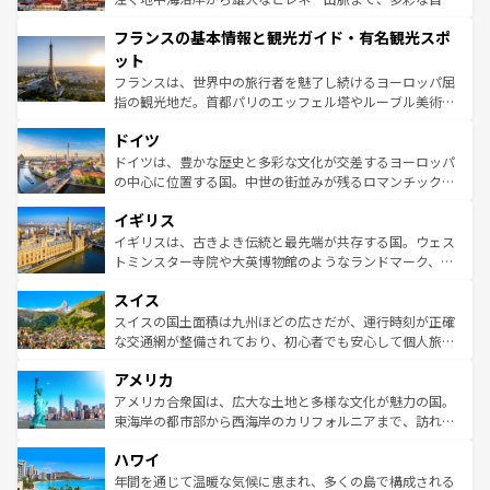
できる。朝目覚めてから夜眠るまで、すべての瞬間を楽し
と文化が詰まったヨーロッパ屈指の旅行先だ。多様な地域
フランスの基本情報と観光ガイド・有名観光スポ
ませてくれるイタリアで、忘れられない旅をしてみよう！
文化が根付くこの国では、情熱的なフラメンコ、熱気あふ
なお、新着のイタリア情報は
コンテンツ一覧
を参照してほ
れる闘牛、そして美味しいタパスが生活の一部となってい
ット
しい。
る。首都マドリードの洗練された雰囲気や、バルセロナの
フランスは、世界中の旅行者を魅了し続けるヨーロッパ屈
アートに溢れた街角から、地方では古代ローマ遺跡や中世
指の観光地だ。首都パリのエッフェル塔やルーブル美術館
の城塞都市、穏やかなビーチリゾートまで多彩な表情を見
といった象徴的なスポットから、田舎町の古風な美しさま
せる。地方によって風土や気候が異なるスペインはその個
ドイツ
で、幅広い魅力が詰まっている。華麗な宮殿、歴史的な大
性で訪れる人を魅了する。 なお、新着のスペイン情報は
コ
聖堂、美しいビーチ、そして豊かな自然が、訪れる者を心
ドイツは、豊かな歴史と多彩な文化が交差するヨーロッパ
ンテンツ一覧
を参照してほしい。
から魅了する。また、フランスは美食の国としても知ら
の中心に位置する国。中世の街並みが残るロマンチック街
れ、フランス料理はユネスコ無形文化遺産にも登録されて
道から、未来を先取りするようなモダンな都市まで多様な
イギリス
いる。シャンパンの発祥地であるランス、プロヴァンスの
顔を持つこの国は、どこを歩いても飽きることがない。ベ
香り高いラベンダー畑など、多彩な楽しみ方が可能だ。さ
ルリンの文化的活気、バイエルン州のアルプスの絶景、そ
イギリスは、古きよき伝統と最先端が共存する国。ウェス
らに、パリ以外の地域にも魅力が溢れており、どの街角に
してライン川沿いのワイン畑といった風景は必見。ビール
トミンスター寺院や大英博物館のようなランドマーク、歴
も豊かな歴史と文化が息づいている。パリ以外の個性あふ
とソーセージを味わいながら地元の人と過ごす楽しい時間
史ある大学都市、美しい丘陵地帯や牧歌的な風景など、エ
れる地方に足を運ぶとそれぞれで全く異なる文化を体験で
スイス
は、お酒好きな人にはぜひ体験してほしい。 なお、新着の
リアごとに異なる魅力がある。また、優雅なアフタヌーン
きるだろう。 なお、新着のフランス情報は
コンテンツ一覧
ドイツ情報は
コンテンツ一覧
を参照してほしい。
ティー、ビール好きにはたまらない英国パブ、サッカー観
スイスの国土面積は九州ほどの広さだが、運行時刻が正確
を参照してほしい。
戦など、本場だからこそできる体験も豊富。イギリスを旅
な交通網が整備されており、初心者でも安心して個人旅行
して楽しみつくそう。 なお、新着のイギリス情報は
コンテ
を楽しめる。日本同様に時刻表どおりの旅が可能だ。中世
アメリカ
ンツ一覧
を参照してほしい。
の建物がそのまま残る町や、スイスならではのユニークな
博物館もあり、アルプス観光だけでなく町歩きも満喫する
アメリカ合衆国は、広大な土地と多様な文化が魅力の国。
ことができる。国民の所得が高いため物価も高いが、旅行
東海岸の都市部から西海岸のカリフォルニアまで、訪れる
者向けの交通パス提供のサービスもあり、うまく活用すれ
場所ごとに異なる風景と体験が待っている。ニューヨーク
ハワイ
ば市内交通費無料で観光を楽しむこともできる。 なお、新
のような巨大都市は、観光、ショッピング、エンターテイ
着のスイス情報は
コンテンツ一覧
を参照してほしい。
ンメントが詰まった刺激的なスポットだ。一方、アメリカ
年間を通じて温暖な気候に恵まれ、多くの島で構成される