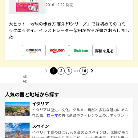
2016.12.22 発売
大ヒット「地球の歩き方 御朱印シリーズ」では初めてのコミ
ックエッセイ。イラストレーター柴田かおるが書きおろしまし
た
詳細を見る
…
1
2
3
16
AD
AD
人気の国と地域から探す
イタリア
イタリアは歴史、文化、グルメ、自然と多彩な魅力にあふ
れた国。
ローマ
の古代遺跡やフィレンツェのルネッサンス
美術、ヴェネツィアの運河など、歴史あるスポットはもち
スペイン
ろん、トスカーナの美しい田園風景やアマルフィ海岸の絶
景など、自然景観も見逃せない。観光の合間には、本場の
イベリア半島のほぼ80％を占めるスペインは、太陽が降り
ピザやパスタなど、絶品のイタリア料理を堪能することも
注ぐ地中海沿岸から雄大なピレネー山脈まで、多彩な自然