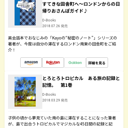
すてきな田舎町へ～ロンドンからの日
帰りおさんぽガイド♪
D-Books
2018.07.26 発売
英会話本でおなじみの「Kayoの“秘密のノート”」シリーズの
著者が、今度は自分の滞在するロンドン南東の田舎町をご紹
介！
詳細を見る
とろとろトロピカル ある旅の記録と
記憶。 第1巻
D-Books
2018.03.29 発売
子供の頃から夢見ていた南の島に滞在することになった筆者
が、島で出合うトロピカルでマジカルな45日間の記録と記