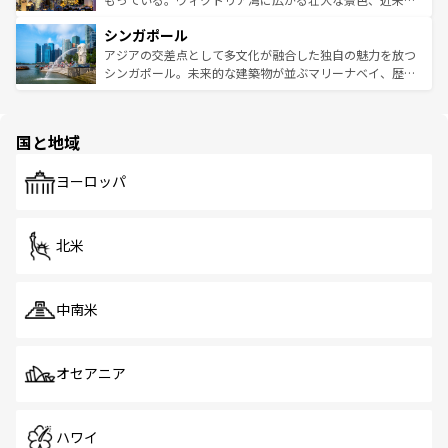
るはずだ。 なお、新着のベトナム情報は
コンテンツ一覧
を
は世界的に有名で、屋台から高級レストランまで味覚を刺
的なアートスポット、そして歴史と現代が融合した町並
参照してほしい。
シンガポール
激する。気候は一年中温暖で、どの季節にも異なる楽しみ
み、どこを訪れても感動するはず。観光スポットが密集し
が待っている。親しみやすいタイの人々、仏教を中心とし
ており、効率よく見どころを回れるのも魅力。息をのむよ
アジアの交差点として多文化が融合した独自の魅力を放つ
た文化、そして多様な観光資源が、訪れる旅人を魅了し続
うな絶景から文化的な体験まで、香港を存分に楽しみ尽く
シンガポール。未来的な建築物が並ぶマリーナベイ、歴史
ける。 なお、新着のタイ情報は
コンテンツ一覧
を参照して
そう。 なお、新着の香港情報は
コンテンツ一覧
を参照して
と伝統を感じられるエスニックタウン、多数の緑豊かな公
ほしい。
ほしい。
園や自然保護区など、自然が調和した近代的な景観と文化
の多様性あふれるカラフルな町は、どこを歩いても新しい
国と地域
発見がある。さらに、治安のよさや充実した公共交通機関
も、旅行者にとっては魅力的なポイント。グルメも豊富
で、ホーカーズは地元の風情を楽しめる外せないスポット
ヨーロッパ
だ。訪れる人を飽きさせないシンガポールで、多様な魅力
を体感しよう。 なお、新着のシンガポール情報は
コンテン
ツ一覧
を参照してほしい。
北米
中南米
オセアニア
ハワイ