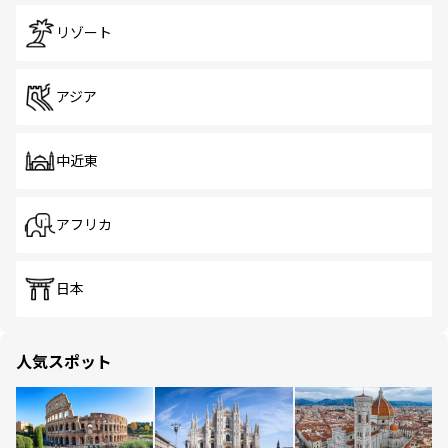
リゾート
アジア
中近東
アフリカ
日本
人気スポット