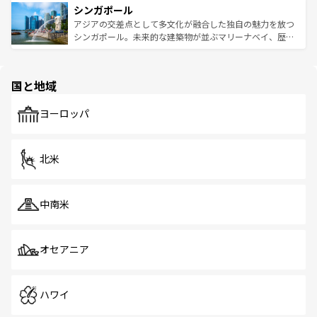
参照してほしい。
シンガポール
激する。気候は一年中温暖で、どの季節にも異なる楽しみ
み、どこを訪れても感動するはず。観光スポットが密集し
が待っている。親しみやすいタイの人々、仏教を中心とし
ており、効率よく見どころを回れるのも魅力。息をのむよ
アジアの交差点として多文化が融合した独自の魅力を放つ
た文化、そして多様な観光資源が、訪れる旅人を魅了し続
うな絶景から文化的な体験まで、香港を存分に楽しみ尽く
シンガポール。未来的な建築物が並ぶマリーナベイ、歴史
ける。 なお、新着のタイ情報は
コンテンツ一覧
を参照して
そう。 なお、新着の香港情報は
コンテンツ一覧
を参照して
と伝統を感じられるエスニックタウン、多数の緑豊かな公
ほしい。
ほしい。
園や自然保護区など、自然が調和した近代的な景観と文化
の多様性あふれるカラフルな町は、どこを歩いても新しい
国と地域
発見がある。さらに、治安のよさや充実した公共交通機関
も、旅行者にとっては魅力的なポイント。グルメも豊富
で、ホーカーズは地元の風情を楽しめる外せないスポット
ヨーロッパ
だ。訪れる人を飽きさせないシンガポールで、多様な魅力
を体感しよう。 なお、新着のシンガポール情報は
コンテン
ツ一覧
を参照してほしい。
北米
中南米
オセアニア
ハワイ