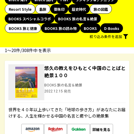
Resort Style
島旅
御朱印
歴史時代
旅の図鑑
BOOKS スペシャルコラボ
BOOKS 旅の名言＆絶景
BOOKS 旅と健康
BOOKS 旅の読み物
BOOKS
D-Books
絞り込み条件を追加
1〜20件/308件中 を表示
悠久の教えをひもとく中国のことばと
絶景１００
BOOKS 旅の名言＆絶景
2022.12.15 発売
世界を４０年以上歩いてきた「地球の歩き方」があなたにお届
けする、人生を輝かせる中国の名言と癒やしの絶景集
詳細を見る