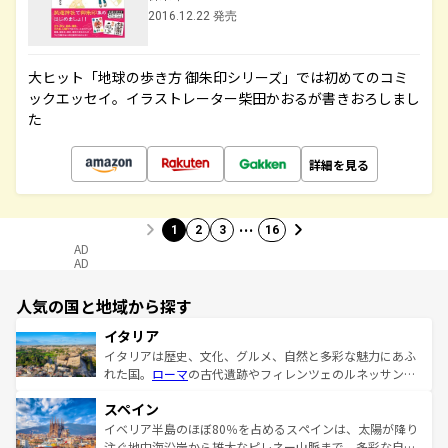
2016.12.22 発売
大ヒット「地球の歩き方 御朱印シリーズ」では初めてのコミ
ックエッセイ。イラストレーター柴田かおるが書きおろしまし
た
詳細を見る
…
1
2
3
16
AD
AD
人気の国と地域から探す
イタリア
イタリアは歴史、文化、グルメ、自然と多彩な魅力にあふ
れた国。
ローマ
の古代遺跡やフィレンツェのルネッサンス
美術、ヴェネツィアの運河など、歴史あるスポットはもち
スペイン
ろん、トスカーナの美しい田園風景やアマルフィ海岸の絶
景など、自然景観も見逃せない。観光の合間には、本場の
イベリア半島のほぼ80％を占めるスペインは、太陽が降り
ピザやパスタなど、絶品のイタリア料理を堪能することも
注ぐ地中海沿岸から雄大なピレネー山脈まで、多彩な自然