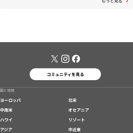
もっと見る
コミュニティを見る
国と地域
ヨーロッパ
北米
中南米
オセアニア
ハワイ
リゾート
アジア
中近東