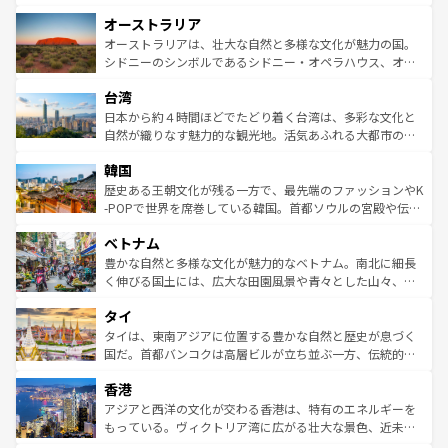
ストーン国立公園といった絶景が堪能できる。さらに、南
秘を感じたいなら、火山が生み出した壮大な景観を誇るハ
オーストラリア
部のニューオーリンズでは、音楽と美食が融合した独特の
ワイ島は見逃せない。また、定番の観光地といえばオアフ
文化が魅力。旅行者はアメリカの各地域で異なる魅力を楽
島だが、静かな自然を求めるならマウイ島やカウアイ島が
オーストラリアは、壮大な自然と多様な文化が魅力の国。
しみながら、その多様性と豊かな歴史を感じることができ
おすすめ。エメラルドグリーンに輝く海をはじめ、豊かな
シドニーのシンボルであるシドニー・オペラハウス、オー
るだろう。車でのロードトリップや列車の旅も、アメリカ
文化や歴史が息づいている。「アロハスピリット」と呼ば
ストラリア東海岸北部に広がる大サンゴ礁地帯グレートバ
ならではの贅沢な旅のスタイルだ。 なお、新着のアメリカ
台湾
れるおもてなしの心で訪れる人々を迎えてくれるハワイの
リアリーフや大陸中央部にそびえるウルル（エアーズロッ
情報は
コンテンツ一覧
を参照してほしい。
人々、おいしいローカルフードやハワイアンミュージッ
ク）、タスマニアの美しい原生林やケアンズの熱帯雨林な
日本から約４時間ほどでたどり着く台湾は、多彩な文化と
ク、伝統的なフラダンスなど、すべてがハワイの魅力を彩
ど、見どころがたくさん。また、カフェやワイン、オージ
自然が織りなす魅力的な観光地。活気あふれる大都市の台
っている。訪れるたびに新しい発見と感動が待っているハ
ービーフなどの食文化も豊かで、美味しいものであふれて
北やノスタルジックな町並みが人気な九份（ジォウフェ
ワイを、存分に味わってほしい。 なお、新着のハワイ情報
韓国
いる。アクティビティも充実しており、サーフィンやダイ
ン）、静ひつな山岳地帯である台湾東部など、都市の喧騒
は
コンテンツ一覧
を参照してほしい。
ビング、ハイキングなど、アウトドア好きにはたまらな
と山間の静けさが共存しており、訪れる人に新しい発見と
歴史ある王朝文化が残る一方で、最先端のファッションやK
い。オーストラリアの多彩な魅力を存分に味わいつくそ
驚きをもたらしてくれる。また、奥深い台湾の食文化も魅
-POPで世界を席巻している韓国。首都ソウルの宮殿や伝統
う。 なお、新着のオーストラリア情報は
コンテンツ一覧
を
力で、夜市などの屋台グルメから高級料理、ヘルシーで美
家屋が並ぶエリアでは韓国の歴史と文化に浸ることがで
参照してほしい。
ベトナム
容にもいいと評判のスイーツなど、バラエティ豊かな料理
き、地方に足を延ばせば四季折々の自然美を楽しむことが
が味わえる。 なお、新着の台湾情報は
コンテンツ一覧
を参
できる。そして、キムチや焼肉、絶品のストリートフード
豊かな自然と多様な文化が魅力的なベトナム。南北に細長
照してほしい。
まで、さまざまな韓国料理が待っている。夜には、韓国な
く伸びる国土には、広大な田園風景や青々とした山々、世
らではのナイトライフも堪能できる。あたたかいホスピタ
界遺産に登録された壮大な自然景観が点在し、都市部では
タイ
リティに包まれながら、韓国の多彩な魅力を心ゆくまで味
急速な発展と共に伝統が息づく。ハノイの古い町並みやホ
わってみてほしい。 なお、新着の韓国情報は
コンテンツ一
ーチミン市のフランス統治時代の建物も、独特の雰囲気を
タイは、東南アジアに位置する豊かな自然と歴史が息づく
覧
を参照してほしい。
醸し出している。また、バラエティの豊かさとおいしさで
国だ。首都バンコクは高層ビルが立ち並ぶ一方、伝統的な
世界中の食通を魅了してやまないベトナム料理も魅力のひ
寺院や市場がいたるところに点在し、古きよき文化と現代
香港
とつ。フォーやバインミー、ベトナムコーヒーなどは、ぜ
の活気が交差している。北部ではチェンマイなどの山岳地
ひ現地で味わいたい。どの地域を訪れてもあたたかい人々
帯で自然と触れ合い、南部ではプーケットやクラビの美し
アジアと西洋の文化が交わる香港は、特有のエネルギーを
が旅行者を迎えてくれるので、きっと忘れられない旅にな
いビーチでリゾート気分を楽しむことができる。タイ料理
もっている。ヴィクトリア湾に広がる壮大な景色、近未来
るはずだ。 なお、新着のベトナム情報は
コンテンツ一覧
を
は世界的に有名で、屋台から高級レストランまで味覚を刺
的なアートスポット、そして歴史と現代が融合した町並