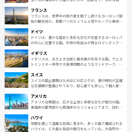
できる。朝目覚めてから夜眠るまで、すべての瞬間を楽し
と文化が詰まったヨーロッパ屈指の旅行先だ。多様な地域
フランス
ませてくれるイタリアで、忘れられない旅をしてみよう！
文化が根付くこの国では、情熱的なフラメンコ、熱気あふ
なお、新着のイタリア情報は
コンテンツ一覧
を参照してほ
れる闘牛、そして美味しいタパスが生活の一部となってい
フランスは、世界中の旅行者を魅了し続けるヨーロッパ屈
しい。
る。首都マドリードの洗練された雰囲気や、バルセロナの
指の観光地だ。首都パリのエッフェル塔やルーブル美術館
アートに溢れた街角から、地方では古代ローマ遺跡や中世
といった象徴的なスポットから、田舎町の古風な美しさま
ドイツ
の城塞都市、穏やかなビーチリゾートまで多彩な表情を見
で、幅広い魅力が詰まっている。華麗な宮殿、歴史的な大
せる。地方によって風土や気候が異なるスペインはその個
聖堂、美しいビーチ、そして豊かな自然が、訪れる者を心
ドイツは、豊かな歴史と多彩な文化が交差するヨーロッパ
性で訪れる人を魅了する。 なお、新着のスペイン情報は
コ
から魅了する。また、フランスは美食の国としても知ら
の中心に位置する国。中世の街並みが残るロマンチック街
ンテンツ一覧
を参照してほしい。
れ、フランス料理はユネスコ無形文化遺産にも登録されて
道から、未来を先取りするようなモダンな都市まで多様な
イギリス
いる。シャンパンの発祥地であるランス、プロヴァンスの
顔を持つこの国は、どこを歩いても飽きることがない。ベ
香り高いラベンダー畑など、多彩な楽しみ方が可能だ。さ
ルリンの文化的活気、バイエルン州のアルプスの絶景、そ
イギリスは、古きよき伝統と最先端が共存する国。ウェス
らに、パリ以外の地域にも魅力が溢れており、どの街角に
してライン川沿いのワイン畑といった風景は必見。ビール
トミンスター寺院や大英博物館のようなランドマーク、歴
も豊かな歴史と文化が息づいている。パリ以外の個性あふ
とソーセージを味わいながら地元の人と過ごす楽しい時間
史ある大学都市、美しい丘陵地帯や牧歌的な風景など、エ
れる地方に足を運ぶとそれぞれで全く異なる文化を体験で
スイス
は、お酒好きな人にはぜひ体験してほしい。 なお、新着の
リアごとに異なる魅力がある。また、優雅なアフタヌーン
きるだろう。 なお、新着のフランス情報は
コンテンツ一覧
ドイツ情報は
コンテンツ一覧
を参照してほしい。
ティー、ビール好きにはたまらない英国パブ、サッカー観
スイスの国土面積は九州ほどの広さだが、運行時刻が正確
を参照してほしい。
戦など、本場だからこそできる体験も豊富。イギリスを旅
な交通網が整備されており、初心者でも安心して個人旅行
して楽しみつくそう。 なお、新着のイギリス情報は
コンテ
を楽しめる。日本同様に時刻表どおりの旅が可能だ。中世
アメリカ
ンツ一覧
を参照してほしい。
の建物がそのまま残る町や、スイスならではのユニークな
博物館もあり、アルプス観光だけでなく町歩きも満喫する
アメリカ合衆国は、広大な土地と多様な文化が魅力の国。
ことができる。国民の所得が高いため物価も高いが、旅行
東海岸の都市部から西海岸のカリフォルニアまで、訪れる
者向けの交通パス提供のサービスもあり、うまく活用すれ
場所ごとに異なる風景と体験が待っている。ニューヨーク
ハワイ
ば市内交通費無料で観光を楽しむこともできる。 なお、新
のような巨大都市は、観光、ショッピング、エンターテイ
着のスイス情報は
コンテンツ一覧
を参照してほしい。
ンメントが詰まった刺激的なスポットだ。一方、アメリカ
年間を通じて温暖な気候に恵まれ、多くの島で構成される
西部には大自然が広がり、グランドキャニオンやイエロー
ハワイは、どの島も独自の魅力をもっている。大自然の神