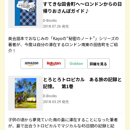
すてきな田舎町へ～ロンドンからの日
帰りおさんぽガイド♪
D-Books
2018.07.26 発売
英会話本でおなじみの「Kayoの“秘密のノート”」シリーズの
著者が、今度は自分の滞在するロンドン南東の田舎町をご紹
介！
詳細を見る
とろとろトロピカル ある旅の記録と
記憶。 第1巻
D-Books
2018.03.29 発売
子供の頃から夢見ていた南の島に滞在することになった筆者
が、島で出合うトロピカルでマジカルな45日間の記録と記