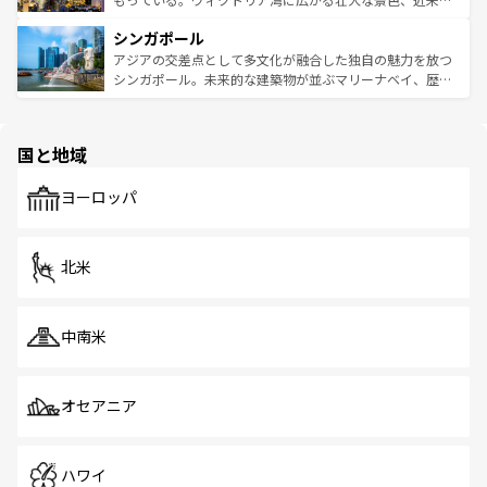
るはずだ。 なお、新着のベトナム情報は
コンテンツ一覧
を
は世界的に有名で、屋台から高級レストランまで味覚を刺
的なアートスポット、そして歴史と現代が融合した町並
参照してほしい。
シンガポール
激する。気候は一年中温暖で、どの季節にも異なる楽しみ
み、どこを訪れても感動するはず。観光スポットが密集し
が待っている。親しみやすいタイの人々、仏教を中心とし
ており、効率よく見どころを回れるのも魅力。息をのむよ
アジアの交差点として多文化が融合した独自の魅力を放つ
た文化、そして多様な観光資源が、訪れる旅人を魅了し続
うな絶景から文化的な体験まで、香港を存分に楽しみ尽く
シンガポール。未来的な建築物が並ぶマリーナベイ、歴史
ける。 なお、新着のタイ情報は
コンテンツ一覧
を参照して
そう。 なお、新着の香港情報は
コンテンツ一覧
を参照して
と伝統を感じられるエスニックタウン、多数の緑豊かな公
ほしい。
ほしい。
園や自然保護区など、自然が調和した近代的な景観と文化
の多様性あふれるカラフルな町は、どこを歩いても新しい
国と地域
発見がある。さらに、治安のよさや充実した公共交通機関
も、旅行者にとっては魅力的なポイント。グルメも豊富
で、ホーカーズは地元の風情を楽しめる外せないスポット
ヨーロッパ
だ。訪れる人を飽きさせないシンガポールで、多様な魅力
を体感しよう。 なお、新着のシンガポール情報は
コンテン
ツ一覧
を参照してほしい。
北米
中南米
オセアニア
ハワイ