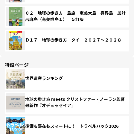
０２ 地球の歩き方 島旅 奄美大島 喜界島 加計
呂麻島（奄美群島１） ５訂版
Ｄ１７ 地球の歩き方 タイ ２０２７～２０２８
特設ページ
世界遺産ランキング
地球の歩き方 meets クリストファー・ノーラン監督
最新作『オデュッセイア』
準備も滞在もスマートに！ トラベルハック2026