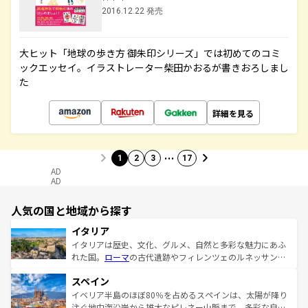
2016.12.22 発売
大ヒット「地球の歩き方 御朱印シリーズ」では初めてのコミ
ックエッセイ。イラストレーター柴田かおるが書きおろしまし
た
詳細を見る
…
1
2
3
17
AD
AD
人気の国と地域から探す
イタリア
イタリアは歴史、文化、グルメ、自然と多彩な魅力にあふ
れた国。
ローマ
の古代遺跡やフィレンツェのルネッサンス
美術、ヴェネツィアの運河など、歴史あるスポットはもち
スペイン
ろん、トスカーナの美しい田園風景やアマルフィ海岸の絶
景など、自然景観も見逃せない。観光の合間には、本場の
イベリア半島のほぼ80％を占めるスペインは、太陽が降り
ピザやパスタなど、絶品のイタリア料理を堪能することも
注ぐ地中海沿岸から雄大なピレネー山脈まで、多彩な自然