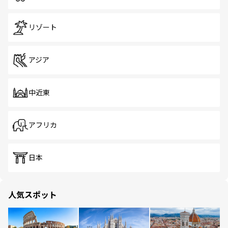
リゾート
アジア
中近東
アフリカ
日本
人気スポット