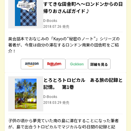
すてきな田舎町へ～ロンドンからの日
帰りおさんぽガイド♪
D-Books
2018.07.26 発売
英会話本でおなじみの「Kayoの“秘密のノート”」シリーズの
著者が、今度は自分の滞在するロンドン南東の田舎町をご紹
介！
詳細を見る
とろとろトロピカル ある旅の記録と
記憶。 第1巻
D-Books
2018.03.29 発売
子供の頃から夢見ていた南の島に滞在することになった筆者
が、島で出合うトロピカルでマジカルな45日間の記録と記