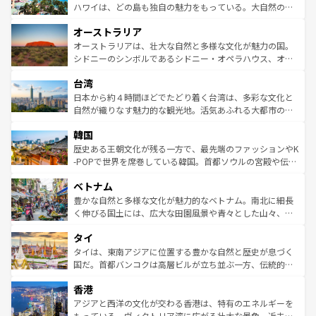
西部には大自然が広がり、グランドキャニオンやイエロー
ハワイは、どの島も独自の魅力をもっている。大自然の神
ストーン国立公園といった絶景が堪能できる。さらに、南
秘を感じたいなら、火山が生み出した壮大な景観を誇るハ
オーストラリア
部のニューオーリンズでは、音楽と美食が融合した独特の
ワイ島は見逃せない。また、定番の観光地といえばオアフ
文化が魅力。旅行者はアメリカの各地域で異なる魅力を楽
島だが、静かな自然を求めるならマウイ島やカウアイ島が
オーストラリアは、壮大な自然と多様な文化が魅力の国。
しみながら、その多様性と豊かな歴史を感じることができ
おすすめ。エメラルドグリーンに輝く海をはじめ、豊かな
シドニーのシンボルであるシドニー・オペラハウス、オー
るだろう。車でのロードトリップや列車の旅も、アメリカ
文化や歴史が息づいている。「アロハスピリット」と呼ば
ストラリア東海岸北部に広がる大サンゴ礁地帯グレートバ
ならではの贅沢な旅のスタイルだ。 なお、新着のアメリカ
台湾
れるおもてなしの心で訪れる人々を迎えてくれるハワイの
リアリーフや大陸中央部にそびえるウルル（エアーズロッ
情報は
コンテンツ一覧
を参照してほしい。
人々、おいしいローカルフードやハワイアンミュージッ
ク）、タスマニアの美しい原生林やケアンズの熱帯雨林な
日本から約４時間ほどでたどり着く台湾は、多彩な文化と
ク、伝統的なフラダンスなど、すべてがハワイの魅力を彩
ど、見どころがたくさん。また、カフェやワイン、オージ
自然が織りなす魅力的な観光地。活気あふれる大都市の台
っている。訪れるたびに新しい発見と感動が待っているハ
ービーフなどの食文化も豊かで、美味しいものであふれて
北やノスタルジックな町並みが人気な九份（ジォウフェ
ワイを、存分に味わってほしい。 なお、新着のハワイ情報
韓国
いる。アクティビティも充実しており、サーフィンやダイ
ン）、静ひつな山岳地帯である台湾東部など、都市の喧騒
は
コンテンツ一覧
を参照してほしい。
ビング、ハイキングなど、アウトドア好きにはたまらな
と山間の静けさが共存しており、訪れる人に新しい発見と
歴史ある王朝文化が残る一方で、最先端のファッションやK
い。オーストラリアの多彩な魅力を存分に味わいつくそ
驚きをもたらしてくれる。また、奥深い台湾の食文化も魅
-POPで世界を席巻している韓国。首都ソウルの宮殿や伝統
う。 なお、新着のオーストラリア情報は
コンテンツ一覧
を
力で、夜市などの屋台グルメから高級料理、ヘルシーで美
家屋が並ぶエリアでは韓国の歴史と文化に浸ることがで
参照してほしい。
ベトナム
容にもいいと評判のスイーツなど、バラエティ豊かな料理
き、地方に足を延ばせば四季折々の自然美を楽しむことが
が味わえる。 なお、新着の台湾情報は
コンテンツ一覧
を参
できる。そして、キムチや焼肉、絶品のストリートフード
豊かな自然と多様な文化が魅力的なベトナム。南北に細長
照してほしい。
まで、さまざまな韓国料理が待っている。夜には、韓国な
く伸びる国土には、広大な田園風景や青々とした山々、世
らではのナイトライフも堪能できる。あたたかいホスピタ
界遺産に登録された壮大な自然景観が点在し、都市部では
タイ
リティに包まれながら、韓国の多彩な魅力を心ゆくまで味
急速な発展と共に伝統が息づく。ハノイの古い町並みやホ
わってみてほしい。 なお、新着の韓国情報は
コンテンツ一
ーチミン市のフランス統治時代の建物も、独特の雰囲気を
タイは、東南アジアに位置する豊かな自然と歴史が息づく
覧
を参照してほしい。
醸し出している。また、バラエティの豊かさとおいしさで
国だ。首都バンコクは高層ビルが立ち並ぶ一方、伝統的な
世界中の食通を魅了してやまないベトナム料理も魅力のひ
寺院や市場がいたるところに点在し、古きよき文化と現代
香港
とつ。フォーやバインミー、ベトナムコーヒーなどは、ぜ
の活気が交差している。北部ではチェンマイなどの山岳地
ひ現地で味わいたい。どの地域を訪れてもあたたかい人々
帯で自然と触れ合い、南部ではプーケットやクラビの美し
アジアと西洋の文化が交わる香港は、特有のエネルギーを
が旅行者を迎えてくれるので、きっと忘れられない旅にな
いビーチでリゾート気分を楽しむことができる。タイ料理
もっている。ヴィクトリア湾に広がる壮大な景色、近未来