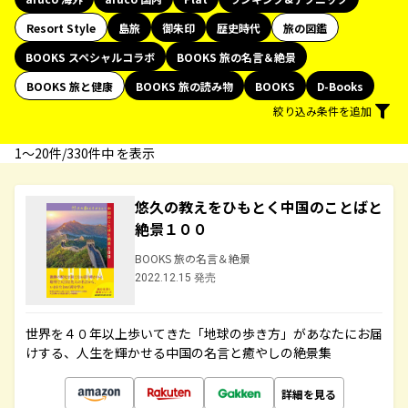
Resort Style
島旅
御朱印
歴史時代
旅の図鑑
BOOKS スペシャルコラボ
BOOKS 旅の名言＆絶景
BOOKS 旅と健康
BOOKS 旅の読み物
BOOKS
D-Books
絞り込み条件を追加
1〜20件/330件中 を表示
悠久の教えをひもとく中国のことばと
絶景１００
BOOKS 旅の名言＆絶景
2022.12.15 発売
世界を４０年以上歩いてきた「地球の歩き方」があなたにお届
けする、人生を輝かせる中国の名言と癒やしの絶景集
詳細を見る