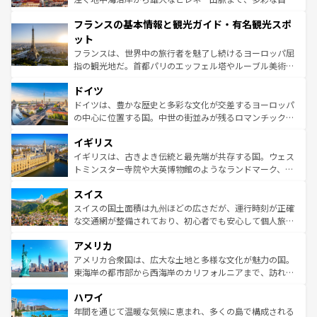
できる。朝目覚めてから夜眠るまで、すべての瞬間を楽し
と文化が詰まったヨーロッパ屈指の旅行先だ。多様な地域
フランスの基本情報と観光ガイド・有名観光スポ
ませてくれるイタリアで、忘れられない旅をしてみよう！
文化が根付くこの国では、情熱的なフラメンコ、熱気あふ
なお、新着のイタリア情報は
コンテンツ一覧
を参照してほ
れる闘牛、そして美味しいタパスが生活の一部となってい
ット
しい。
る。首都マドリードの洗練された雰囲気や、バルセロナの
フランスは、世界中の旅行者を魅了し続けるヨーロッパ屈
アートに溢れた街角から、地方では古代ローマ遺跡や中世
指の観光地だ。首都パリのエッフェル塔やルーブル美術館
の城塞都市、穏やかなビーチリゾートまで多彩な表情を見
といった象徴的なスポットから、田舎町の古風な美しさま
せる。地方によって風土や気候が異なるスペインはその個
ドイツ
で、幅広い魅力が詰まっている。華麗な宮殿、歴史的な大
性で訪れる人を魅了する。 なお、新着のスペイン情報は
コ
聖堂、美しいビーチ、そして豊かな自然が、訪れる者を心
ドイツは、豊かな歴史と多彩な文化が交差するヨーロッパ
ンテンツ一覧
を参照してほしい。
から魅了する。また、フランスは美食の国としても知ら
の中心に位置する国。中世の街並みが残るロマンチック街
れ、フランス料理はユネスコ無形文化遺産にも登録されて
道から、未来を先取りするようなモダンな都市まで多様な
イギリス
いる。シャンパンの発祥地であるランス、プロヴァンスの
顔を持つこの国は、どこを歩いても飽きることがない。ベ
香り高いラベンダー畑など、多彩な楽しみ方が可能だ。さ
ルリンの文化的活気、バイエルン州のアルプスの絶景、そ
イギリスは、古きよき伝統と最先端が共存する国。ウェス
らに、パリ以外の地域にも魅力が溢れており、どの街角に
してライン川沿いのワイン畑といった風景は必見。ビール
トミンスター寺院や大英博物館のようなランドマーク、歴
も豊かな歴史と文化が息づいている。パリ以外の個性あふ
とソーセージを味わいながら地元の人と過ごす楽しい時間
史ある大学都市、美しい丘陵地帯や牧歌的な風景など、エ
れる地方に足を運ぶとそれぞれで全く異なる文化を体験で
スイス
は、お酒好きな人にはぜひ体験してほしい。 なお、新着の
リアごとに異なる魅力がある。また、優雅なアフタヌーン
きるだろう。 なお、新着のフランス情報は
コンテンツ一覧
ドイツ情報は
コンテンツ一覧
を参照してほしい。
ティー、ビール好きにはたまらない英国パブ、サッカー観
スイスの国土面積は九州ほどの広さだが、運行時刻が正確
を参照してほしい。
戦など、本場だからこそできる体験も豊富。イギリスを旅
な交通網が整備されており、初心者でも安心して個人旅行
して楽しみつくそう。 なお、新着のイギリス情報は
コンテ
を楽しめる。日本同様に時刻表どおりの旅が可能だ。中世
アメリカ
ンツ一覧
を参照してほしい。
の建物がそのまま残る町や、スイスならではのユニークな
博物館もあり、アルプス観光だけでなく町歩きも満喫する
アメリカ合衆国は、広大な土地と多様な文化が魅力の国。
ことができる。国民の所得が高いため物価も高いが、旅行
東海岸の都市部から西海岸のカリフォルニアまで、訪れる
者向けの交通パス提供のサービスもあり、うまく活用すれ
場所ごとに異なる風景と体験が待っている。ニューヨーク
ハワイ
ば市内交通費無料で観光を楽しむこともできる。 なお、新
のような巨大都市は、観光、ショッピング、エンターテイ
着のスイス情報は
コンテンツ一覧
を参照してほしい。
ンメントが詰まった刺激的なスポットだ。一方、アメリカ
年間を通じて温暖な気候に恵まれ、多くの島で構成される