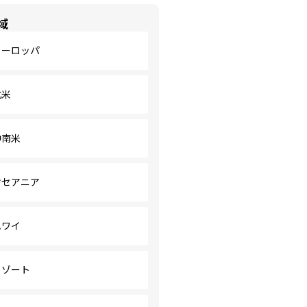
域
ヨーロッパ
北米
中南米
オセアニア
ハワイ
リゾート