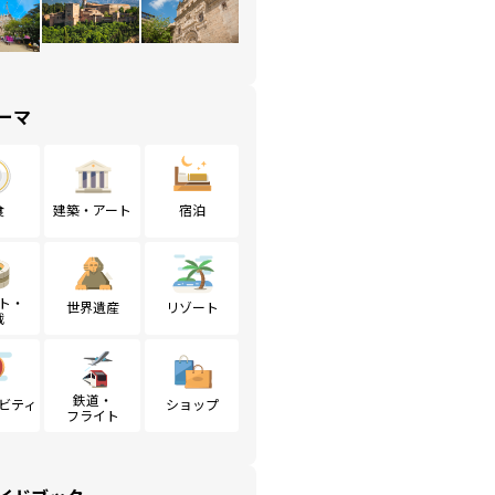
ーマ
食
建築・アート
宿泊
ト・
世界遺産
リゾート
戦
鉄道・
ビティ
ショップ
フライト