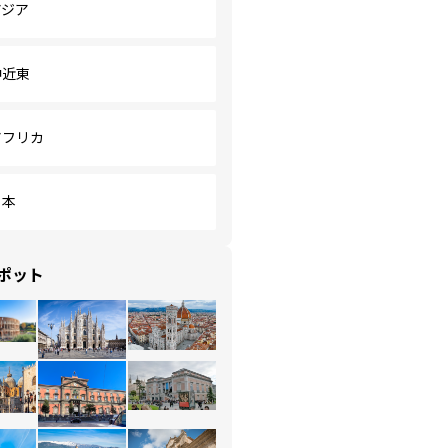
アジア
中近東
アフリカ
日本
ポット