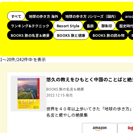
すべて
地球の歩き方 海外
地球の歩き方 Jシリーズ（国内）
aru
ランキング&テクニック
Resort Style
島旅
御朱印
歴史時
BOOKS 旅の名言＆絶景
BOOKS 旅と健康
BOOKS 旅の読み物
1〜20件/242件中 を表示
悠久の教えをひもとく中国のことばと絶
BOOKS 旅の名言＆絶景
2022.12.15 発売
世界を４０年以上歩いてきた「地球の歩き方
名言と癒やしの絶景集