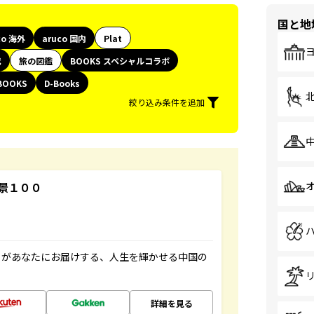
国と地
co 海外
aruco 国内
Plat
代
旅の図鑑
BOOKS スペシャルコラボ
BOOKS
D-Books
絞り込み条件を追加
景１００
」があなたにお届けする、人生を輝かせる中国の
詳細を見る