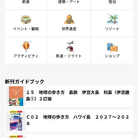
飲食
建築・アート
宿泊
イベント・観戦
世界遺産
リゾート
アクティビティ
鉄道・フライト
ショップ
新刊ガイドブック
１５ 地球の歩き方 島旅 伊豆大島 利島（伊豆諸
島①）３訂版
Ｃ０２ 地球の歩き方 ハワイ島 ２０２７～２０２
８