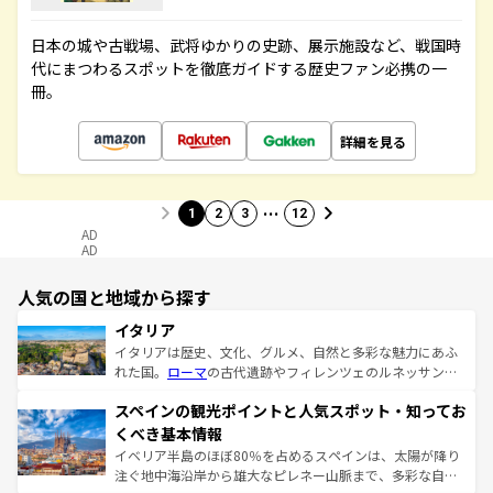
日本の城や古戦場、武将ゆかりの史跡、展示施設など、戦国時
代にまつわるスポットを徹底ガイドする歴史ファン必携の一
冊。
詳細を見る
…
1
2
3
12
AD
AD
人気の国と地域から探す
イタリア
イタリアは歴史、文化、グルメ、自然と多彩な魅力にあふ
れた国。
ローマ
の古代遺跡やフィレンツェのルネッサンス
美術、ヴェネツィアの運河など、歴史あるスポットはもち
スペインの観光ポイントと人気スポット・知ってお
ろん、トスカーナの美しい田園風景やアマルフィ海岸の絶
景など、自然景観も見逃せない。観光の合間には、本場の
くべき基本情報
ピザやパスタなど、絶品のイタリア料理を堪能することも
イベリア半島のほぼ80％を占めるスペインは、太陽が降り
できる。朝目覚めてから夜眠るまで、すべての瞬間を楽し
注ぐ地中海沿岸から雄大なピレネー山脈まで、多彩な自然
ませてくれるイタリアで、忘れられない旅をしてみよう！