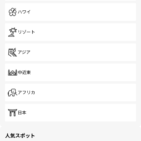
ハワイ
リゾート
アジア
中近東
アフリカ
日本
人気スポット