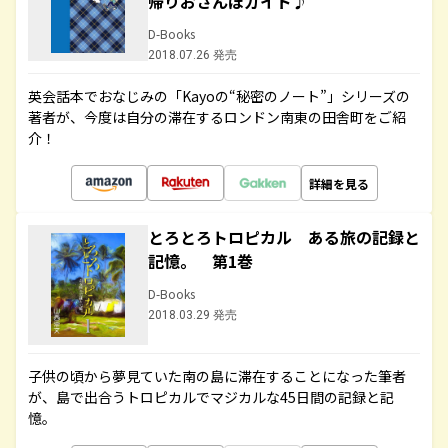
帰りおさんぽガイド♪
D-Books
2018.07.26 発売
英会話本でおなじみの「Kayoの“秘密のノート”」シリーズの
著者が、今度は自分の滞在するロンドン南東の田舎町をご紹
介！
詳細を見る
とろとろトロピカル ある旅の記録と
記憶。 第1巻
D-Books
2018.03.29 発売
子供の頃から夢見ていた南の島に滞在することになった筆者
が、島で出合うトロピカルでマジカルな45日間の記録と記
憶。