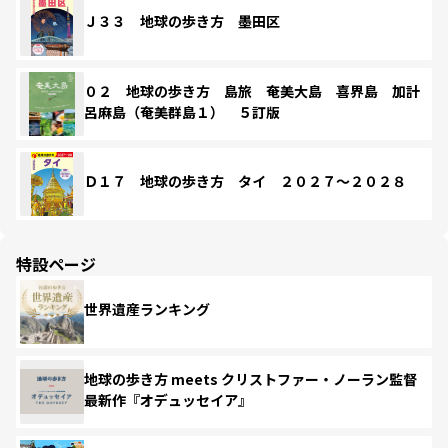
Ｊ３３ 地球の歩き方 墨田区
０２ 地球の歩き方 島旅 奄美大島 喜界島 加計
呂麻島（奄美群島１） ５訂版
Ｄ１７ 地球の歩き方 タイ ２０２７～２０２８
特設ページ
世界遺産ランキング
地球の歩き方 meets クリストファー・ノーラン監督
最新作『オデュッセイア』