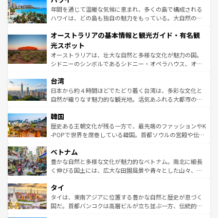
ンメントが詰まった刺激的なスポットだ。一方、アメリカ
年間を通じて温暖な気候に恵まれ、多くの島で構成される
西部には大自然が広がり、グランドキャニオンやイエロー
ハワイは、どの島も独自の魅力をもっている。大自然の神
ストーン国立公園といった絶景が堪能できる。さらに、南
秘を感じたいなら、火山が生み出した壮大な景観を誇るハ
オーストラリアの基本情報と観光ガイド・有名観
部のニューオーリンズでは、音楽と美食が融合した独特の
ワイ島は見逃せない。また、定番の観光地といえばオアフ
文化が魅力。旅行者はアメリカの各地域で異なる魅力を楽
島だが、静かな自然を求めるならマウイ島やカウアイ島が
光スポット
しみながら、その多様性と豊かな歴史を感じることができ
おすすめ。エメラルドグリーンに輝く海をはじめ、豊かな
オーストラリアは、壮大な自然と多様な文化が魅力の国。
るだろう。車でのロードトリップや列車の旅も、アメリカ
文化や歴史が息づいている。「アロハスピリット」と呼ば
シドニーのシンボルであるシドニー・オペラハウス、オー
ならではの贅沢な旅のスタイルだ。 なお、新着のアメリカ
れるおもてなしの心で訪れる人々を迎えてくれるハワイの
ストラリア東海岸北部に広がる大サンゴ礁地帯グレートバ
情報は
コンテンツ一覧
を参照してほしい。
人々、おいしいローカルフードやハワイアンミュージッ
台湾
リアリーフや大陸中央部にそびえるウルル（エアーズロッ
ク、伝統的なフラダンスなど、すべてがハワイの魅力を彩
ク）、タスマニアの美しい原生林やケアンズの熱帯雨林な
日本から約４時間ほどでたどり着く台湾は、多彩な文化と
っている。訪れるたびに新しい発見と感動が待っているハ
ど、見どころがたくさん。また、カフェやワイン、オージ
自然が織りなす魅力的な観光地。活気あふれる大都市の台
ワイを、存分に味わってほしい。 なお、新着のハワイ情報
ービーフなどの食文化も豊かで、美味しいものであふれて
北やノスタルジックな町並みが人気な九份（ジォウフェ
は
コンテンツ一覧
を参照してほしい。
韓国
いる。アクティビティも充実しており、サーフィンやダイ
ン）、静ひつな山岳地帯である台湾東部など、都市の喧騒
ビング、ハイキングなど、アウトドア好きにはたまらな
と山間の静けさが共存しており、訪れる人に新しい発見と
歴史ある王朝文化が残る一方で、最先端のファッションやK
い。オーストラリアの多彩な魅力を存分に味わいつくそ
驚きをもたらしてくれる。また、奥深い台湾の食文化も魅
-POPで世界を席巻している韓国。首都ソウルの宮殿や伝統
う。 なお、新着のオーストラリア情報は
コンテンツ一覧
を
力で、夜市などの屋台グルメから高級料理、ヘルシーで美
家屋が並ぶエリアでは韓国の歴史と文化に浸ることがで
参照してほしい。
ベトナム
容にもいいと評判のスイーツなど、バラエティ豊かな料理
き、地方に足を延ばせば四季折々の自然美を楽しむことが
が味わえる。 なお、新着の台湾情報は
コンテンツ一覧
を参
できる。そして、キムチや焼肉、絶品のストリートフード
豊かな自然と多様な文化が魅力的なベトナム。南北に細長
照してほしい。
まで、さまざまな韓国料理が待っている。夜には、韓国な
く伸びる国土には、広大な田園風景や青々とした山々、世
らではのナイトライフも堪能できる。あたたかいホスピタ
界遺産に登録された壮大な自然景観が点在し、都市部では
タイ
リティに包まれながら、韓国の多彩な魅力を心ゆくまで味
急速な発展と共に伝統が息づく。ハノイの古い町並みやホ
わってみてほしい。 なお、新着の韓国情報は
コンテンツ一
ーチミン市のフランス統治時代の建物も、独特の雰囲気を
タイは、東南アジアに位置する豊かな自然と歴史が息づく
覧
を参照してほしい。
醸し出している。また、バラエティの豊かさとおいしさで
国だ。首都バンコクは高層ビルが立ち並ぶ一方、伝統的な
世界中の食通を魅了してやまないベトナム料理も魅力のひ
寺院や市場がいたるところに点在し、古きよき文化と現代