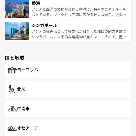
香港
とつ。フォーやバインミー、ベトナムコーヒーなどは、ぜ
の活気が交差している。北部ではチェンマイなどの山岳地
ひ現地で味わいたい。どの地域を訪れてもあたたかい人々
帯で自然と触れ合い、南部ではプーケットやクラビの美し
アジアと西洋の文化が交わる香港は、特有のエネルギーを
が旅行者を迎えてくれるので、きっと忘れられない旅にな
いビーチでリゾート気分を楽しむことができる。タイ料理
もっている。ヴィクトリア湾に広がる壮大な景色、近未来
るはずだ。 なお、新着のベトナム情報は
コンテンツ一覧
を
は世界的に有名で、屋台から高級レストランまで味覚を刺
的なアートスポット、そして歴史と現代が融合した町並
参照してほしい。
シンガポール
激する。気候は一年中温暖で、どの季節にも異なる楽しみ
み、どこを訪れても感動するはず。観光スポットが密集し
が待っている。親しみやすいタイの人々、仏教を中心とし
ており、効率よく見どころを回れるのも魅力。息をのむよ
アジアの交差点として多文化が融合した独自の魅力を放つ
た文化、そして多様な観光資源が、訪れる旅人を魅了し続
うな絶景から文化的な体験まで、香港を存分に楽しみ尽く
シンガポール。未来的な建築物が並ぶマリーナベイ、歴史
ける。 なお、新着のタイ情報は
コンテンツ一覧
を参照して
そう。 なお、新着の香港情報は
コンテンツ一覧
を参照して
と伝統を感じられるエスニックタウン、多数の緑豊かな公
ほしい。
ほしい。
園や自然保護区など、自然が調和した近代的な景観と文化
の多様性あふれるカラフルな町は、どこを歩いても新しい
国と地域
発見がある。さらに、治安のよさや充実した公共交通機関
も、旅行者にとっては魅力的なポイント。グルメも豊富
で、ホーカーズは地元の風情を楽しめる外せないスポット
ヨーロッパ
だ。訪れる人を飽きさせないシンガポールで、多様な魅力
を体感しよう。 なお、新着のシンガポール情報は
コンテン
ツ一覧
を参照してほしい。
北米
中南米
オセアニア