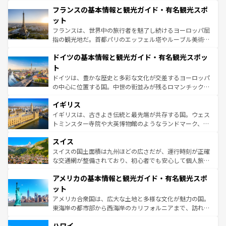
と文化が詰まったヨーロッパ屈指の旅行先だ。多様な地域
なお、新着のイタリア情報は
コンテンツ一覧
を参照してほ
フランスの基本情報と観光ガイド・有名観光スポ
文化が根付くこの国では、情熱的なフラメンコ、熱気あふ
しい。
れる闘牛、そして美味しいタパスが生活の一部となってい
ット
る。首都マドリードの洗練された雰囲気や、バルセロナの
フランスは、世界中の旅行者を魅了し続けるヨーロッパ屈
アートに溢れた街角から、地方では古代ローマ遺跡や中世
指の観光地だ。首都パリのエッフェル塔やルーブル美術館
の城塞都市、穏やかなビーチリゾートまで多彩な表情を見
といった象徴的なスポットから、田舎町の古風な美しさま
せる。地方によって風土や気候が異なるスペインはその個
ドイツの基本情報と観光ガイド・有名観光スポッ
で、幅広い魅力が詰まっている。華麗な宮殿、歴史的な大
性で訪れる人を魅了する。 なお、新着のスペイン情報は
コ
聖堂、美しいビーチ、そして豊かな自然が、訪れる者を心
ト
ンテンツ一覧
を参照してほしい。
から魅了する。また、フランスは美食の国としても知ら
ドイツは、豊かな歴史と多彩な文化が交差するヨーロッパ
れ、フランス料理はユネスコ無形文化遺産にも登録されて
の中心に位置する国。中世の街並みが残るロマンチック街
いる。シャンパンの発祥地であるランス、プロヴァンスの
道から、未来を先取りするようなモダンな都市まで多様な
香り高いラベンダー畑など、多彩な楽しみ方が可能だ。さ
イギリス
顔を持つこの国は、どこを歩いても飽きることがない。ベ
らに、パリ以外の地域にも魅力が溢れており、どの街角に
ルリンの文化的活気、バイエルン州のアルプスの絶景、そ
イギリスは、古きよき伝統と最先端が共存する国。ウェス
も豊かな歴史と文化が息づいている。パリ以外の個性あふ
してライン川沿いのワイン畑といった風景は必見。ビール
トミンスター寺院や大英博物館のようなランドマーク、歴
れる地方に足を運ぶとそれぞれで全く異なる文化を体験で
とソーセージを味わいながら地元の人と過ごす楽しい時間
史ある大学都市、美しい丘陵地帯や牧歌的な風景など、エ
きるだろう。 なお、新着のフランス情報は
コンテンツ一覧
スイス
は、お酒好きな人にはぜひ体験してほしい。 なお、新着の
リアごとに異なる魅力がある。また、優雅なアフタヌーン
を参照してほしい。
ドイツ情報は
コンテンツ一覧
を参照してほしい。
ティー、ビール好きにはたまらない英国パブ、サッカー観
スイスの国土面積は九州ほどの広さだが、運行時刻が正確
戦など、本場だからこそできる体験も豊富。イギリスを旅
な交通網が整備されており、初心者でも安心して個人旅行
して楽しみつくそう。 なお、新着のイギリス情報は
コンテ
を楽しめる。日本同様に時刻表どおりの旅が可能だ。中世
アメリカの基本情報と観光ガイド・有名観光スポ
ンツ一覧
を参照してほしい。
の建物がそのまま残る町や、スイスならではのユニークな
博物館もあり、アルプス観光だけでなく町歩きも満喫する
ット
ことができる。国民の所得が高いため物価も高いが、旅行
アメリカ合衆国は、広大な土地と多様な文化が魅力の国。
者向けの交通パス提供のサービスもあり、うまく活用すれ
東海岸の都市部から西海岸のカリフォルニアまで、訪れる
ば市内交通費無料で観光を楽しむこともできる。 なお、新
場所ごとに異なる風景と体験が待っている。ニューヨーク
着のスイス情報は
コンテンツ一覧
を参照してほしい。
ハワイ
のような巨大都市は、観光、ショッピング、エンターテイ