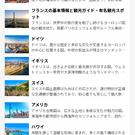
できる。朝目覚めてから夜眠るまで、すべての瞬間を楽し
と文化が詰まったヨーロッパ屈指の旅行先だ。多様な地域
フランスの基本情報と観光ガイド・有名観光スポ
ませてくれるイタリアで、忘れられない旅をしてみよう！
文化が根付くこの国では、情熱的なフラメンコ、熱気あふ
なお、新着のイタリア情報は
コンテンツ一覧
を参照してほ
れる闘牛、そして美味しいタパスが生活の一部となってい
ット
しい。
る。首都マドリードの洗練された雰囲気や、バルセロナの
フランスは、世界中の旅行者を魅了し続けるヨーロッパ屈
アートに溢れた街角から、地方では古代ローマ遺跡や中世
指の観光地だ。首都パリのエッフェル塔やルーブル美術館
の城塞都市、穏やかなビーチリゾートまで多彩な表情を見
といった象徴的なスポットから、田舎町の古風な美しさま
せる。地方によって風土や気候が異なるスペインはその個
ドイツ
で、幅広い魅力が詰まっている。華麗な宮殿、歴史的な大
性で訪れる人を魅了する。 なお、新着のスペイン情報は
コ
聖堂、美しいビーチ、そして豊かな自然が、訪れる者を心
ドイツは、豊かな歴史と多彩な文化が交差するヨーロッパ
ンテンツ一覧
を参照してほしい。
から魅了する。また、フランスは美食の国としても知ら
の中心に位置する国。中世の街並みが残るロマンチック街
れ、フランス料理はユネスコ無形文化遺産にも登録されて
道から、未来を先取りするようなモダンな都市まで多様な
イギリス
いる。シャンパンの発祥地であるランス、プロヴァンスの
顔を持つこの国は、どこを歩いても飽きることがない。ベ
香り高いラベンダー畑など、多彩な楽しみ方が可能だ。さ
ルリンの文化的活気、バイエルン州のアルプスの絶景、そ
イギリスは、古きよき伝統と最先端が共存する国。ウェス
らに、パリ以外の地域にも魅力が溢れており、どの街角に
してライン川沿いのワイン畑といった風景は必見。ビール
トミンスター寺院や大英博物館のようなランドマーク、歴
も豊かな歴史と文化が息づいている。パリ以外の個性あふ
とソーセージを味わいながら地元の人と過ごす楽しい時間
史ある大学都市、美しい丘陵地帯や牧歌的な風景など、エ
れる地方に足を運ぶとそれぞれで全く異なる文化を体験で
スイス
は、お酒好きな人にはぜひ体験してほしい。 なお、新着の
リアごとに異なる魅力がある。また、優雅なアフタヌーン
きるだろう。 なお、新着のフランス情報は
コンテンツ一覧
ドイツ情報は
コンテンツ一覧
を参照してほしい。
ティー、ビール好きにはたまらない英国パブ、サッカー観
スイスの国土面積は九州ほどの広さだが、運行時刻が正確
を参照してほしい。
戦など、本場だからこそできる体験も豊富。イギリスを旅
な交通網が整備されており、初心者でも安心して個人旅行
して楽しみつくそう。 なお、新着のイギリス情報は
コンテ
を楽しめる。日本同様に時刻表どおりの旅が可能だ。中世
アメリカ
ンツ一覧
を参照してほしい。
の建物がそのまま残る町や、スイスならではのユニークな
博物館もあり、アルプス観光だけでなく町歩きも満喫する
アメリカ合衆国は、広大な土地と多様な文化が魅力の国。
ことができる。国民の所得が高いため物価も高いが、旅行
東海岸の都市部から西海岸のカリフォルニアまで、訪れる
者向けの交通パス提供のサービスもあり、うまく活用すれ
場所ごとに異なる風景と体験が待っている。ニューヨーク
ハワイ
ば市内交通費無料で観光を楽しむこともできる。 なお、新
のような巨大都市は、観光、ショッピング、エンターテイ
着のスイス情報は
コンテンツ一覧
を参照してほしい。
ンメントが詰まった刺激的なスポットだ。一方、アメリカ
年間を通じて温暖な気候に恵まれ、多くの島で構成される