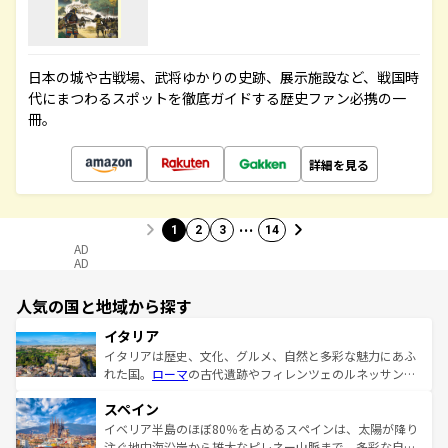
日本の城や古戦場、武将ゆかりの史跡、展示施設など、戦国時
代にまつわるスポットを徹底ガイドする歴史ファン必携の一
冊。
詳細を見る
…
1
2
3
14
AD
AD
人気の国と地域から探す
イタリア
イタリアは歴史、文化、グルメ、自然と多彩な魅力にあふ
れた国。
ローマ
の古代遺跡やフィレンツェのルネッサンス
美術、ヴェネツィアの運河など、歴史あるスポットはもち
スペイン
ろん、トスカーナの美しい田園風景やアマルフィ海岸の絶
景など、自然景観も見逃せない。観光の合間には、本場の
イベリア半島のほぼ80％を占めるスペインは、太陽が降り
ピザやパスタなど、絶品のイタリア料理を堪能することも
注ぐ地中海沿岸から雄大なピレネー山脈まで、多彩な自然