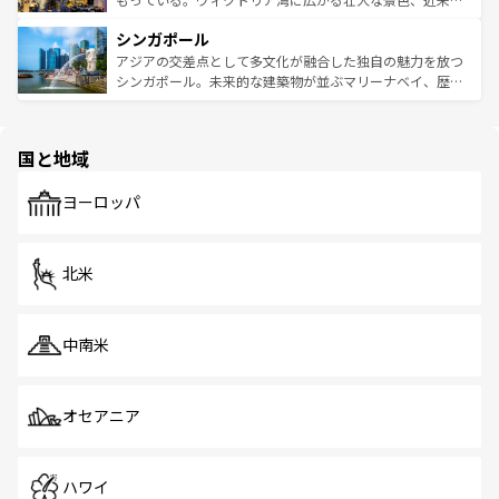
るはずだ。 なお、新着のベトナム情報は
コンテンツ一覧
を
は世界的に有名で、屋台から高級レストランまで味覚を刺
的なアートスポット、そして歴史と現代が融合した町並
参照してほしい。
シンガポール
激する。気候は一年中温暖で、どの季節にも異なる楽しみ
み、どこを訪れても感動するはず。観光スポットが密集し
が待っている。親しみやすいタイの人々、仏教を中心とし
ており、効率よく見どころを回れるのも魅力。息をのむよ
アジアの交差点として多文化が融合した独自の魅力を放つ
た文化、そして多様な観光資源が、訪れる旅人を魅了し続
うな絶景から文化的な体験まで、香港を存分に楽しみ尽く
シンガポール。未来的な建築物が並ぶマリーナベイ、歴史
ける。 なお、新着のタイ情報は
コンテンツ一覧
を参照して
そう。 なお、新着の香港情報は
コンテンツ一覧
を参照して
と伝統を感じられるエスニックタウン、多数の緑豊かな公
ほしい。
ほしい。
園や自然保護区など、自然が調和した近代的な景観と文化
の多様性あふれるカラフルな町は、どこを歩いても新しい
国と地域
発見がある。さらに、治安のよさや充実した公共交通機関
も、旅行者にとっては魅力的なポイント。グルメも豊富
で、ホーカーズは地元の風情を楽しめる外せないスポット
ヨーロッパ
だ。訪れる人を飽きさせないシンガポールで、多様な魅力
を体感しよう。 なお、新着のシンガポール情報は
コンテン
ツ一覧
を参照してほしい。
北米
中南米
オセアニア
ハワイ