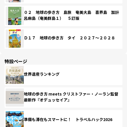
０２ 地球の歩き方 島旅 奄美大島 喜界島 加計
呂麻島（奄美群島１） ５訂版
Ｄ１７ 地球の歩き方 タイ ２０２７～２０２８
特設ページ
世界遺産ランキング
地球の歩き方 meets クリストファー・ノーラン監督
最新作『オデュッセイア』
準備も滞在もスマートに！ トラベルハック2026