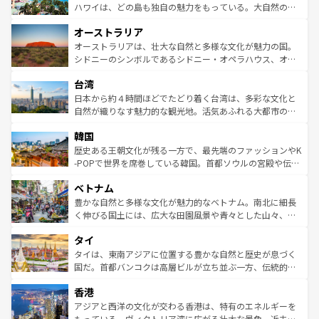
西部には大自然が広がり、グランドキャニオンやイエロー
ハワイは、どの島も独自の魅力をもっている。大自然の神
ストーン国立公園といった絶景が堪能できる。さらに、南
秘を感じたいなら、火山が生み出した壮大な景観を誇るハ
オーストラリア
部のニューオーリンズでは、音楽と美食が融合した独特の
ワイ島は見逃せない。また、定番の観光地といえばオアフ
文化が魅力。旅行者はアメリカの各地域で異なる魅力を楽
島だが、静かな自然を求めるならマウイ島やカウアイ島が
オーストラリアは、壮大な自然と多様な文化が魅力の国。
しみながら、その多様性と豊かな歴史を感じることができ
おすすめ。エメラルドグリーンに輝く海をはじめ、豊かな
シドニーのシンボルであるシドニー・オペラハウス、オー
るだろう。車でのロードトリップや列車の旅も、アメリカ
文化や歴史が息づいている。「アロハスピリット」と呼ば
ストラリア東海岸北部に広がる大サンゴ礁地帯グレートバ
ならではの贅沢な旅のスタイルだ。 なお、新着のアメリカ
台湾
れるおもてなしの心で訪れる人々を迎えてくれるハワイの
リアリーフや大陸中央部にそびえるウルル（エアーズロッ
情報は
コンテンツ一覧
を参照してほしい。
人々、おいしいローカルフードやハワイアンミュージッ
ク）、タスマニアの美しい原生林やケアンズの熱帯雨林な
日本から約４時間ほどでたどり着く台湾は、多彩な文化と
ク、伝統的なフラダンスなど、すべてがハワイの魅力を彩
ど、見どころがたくさん。また、カフェやワイン、オージ
自然が織りなす魅力的な観光地。活気あふれる大都市の台
っている。訪れるたびに新しい発見と感動が待っているハ
ービーフなどの食文化も豊かで、美味しいものであふれて
北やノスタルジックな町並みが人気な九份（ジォウフェ
ワイを、存分に味わってほしい。 なお、新着のハワイ情報
韓国
いる。アクティビティも充実しており、サーフィンやダイ
ン）、静ひつな山岳地帯である台湾東部など、都市の喧騒
は
コンテンツ一覧
を参照してほしい。
ビング、ハイキングなど、アウトドア好きにはたまらな
と山間の静けさが共存しており、訪れる人に新しい発見と
歴史ある王朝文化が残る一方で、最先端のファッションやK
い。オーストラリアの多彩な魅力を存分に味わいつくそ
驚きをもたらしてくれる。また、奥深い台湾の食文化も魅
-POPで世界を席巻している韓国。首都ソウルの宮殿や伝統
う。 なお、新着のオーストラリア情報は
コンテンツ一覧
を
力で、夜市などの屋台グルメから高級料理、ヘルシーで美
家屋が並ぶエリアでは韓国の歴史と文化に浸ることがで
参照してほしい。
ベトナム
容にもいいと評判のスイーツなど、バラエティ豊かな料理
き、地方に足を延ばせば四季折々の自然美を楽しむことが
が味わえる。 なお、新着の台湾情報は
コンテンツ一覧
を参
できる。そして、キムチや焼肉、絶品のストリートフード
豊かな自然と多様な文化が魅力的なベトナム。南北に細長
照してほしい。
まで、さまざまな韓国料理が待っている。夜には、韓国な
く伸びる国土には、広大な田園風景や青々とした山々、世
らではのナイトライフも堪能できる。あたたかいホスピタ
界遺産に登録された壮大な自然景観が点在し、都市部では
タイ
リティに包まれながら、韓国の多彩な魅力を心ゆくまで味
急速な発展と共に伝統が息づく。ハノイの古い町並みやホ
わってみてほしい。 なお、新着の韓国情報は
コンテンツ一
ーチミン市のフランス統治時代の建物も、独特の雰囲気を
タイは、東南アジアに位置する豊かな自然と歴史が息づく
覧
を参照してほしい。
醸し出している。また、バラエティの豊かさとおいしさで
国だ。首都バンコクは高層ビルが立ち並ぶ一方、伝統的な
世界中の食通を魅了してやまないベトナム料理も魅力のひ
寺院や市場がいたるところに点在し、古きよき文化と現代
香港
とつ。フォーやバインミー、ベトナムコーヒーなどは、ぜ
の活気が交差している。北部ではチェンマイなどの山岳地
ひ現地で味わいたい。どの地域を訪れてもあたたかい人々
帯で自然と触れ合い、南部ではプーケットやクラビの美し
アジアと西洋の文化が交わる香港は、特有のエネルギーを
が旅行者を迎えてくれるので、きっと忘れられない旅にな
いビーチでリゾート気分を楽しむことができる。タイ料理
もっている。ヴィクトリア湾に広がる壮大な景色、近未来