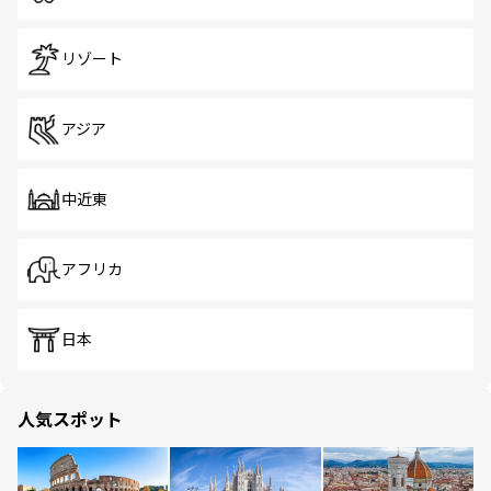
リゾート
アジア
中近東
アフリカ
日本
人気スポット