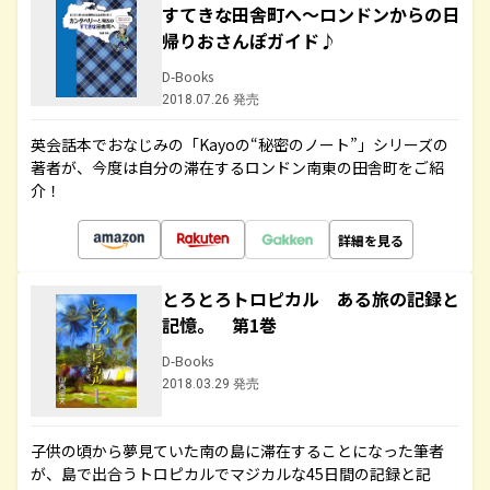
すてきな田舎町へ～ロンドンからの日
帰りおさんぽガイド♪
D-Books
2018.07.26 発売
英会話本でおなじみの「Kayoの“秘密のノート”」シリーズの
著者が、今度は自分の滞在するロンドン南東の田舎町をご紹
介！
詳細を見る
とろとろトロピカル ある旅の記録と
記憶。 第1巻
D-Books
2018.03.29 発売
子供の頃から夢見ていた南の島に滞在することになった筆者
が、島で出合うトロピカルでマジカルな45日間の記録と記