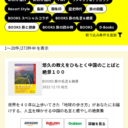
Resort Style
島旅
御朱印
歴史時代
旅の図鑑
BOOKS スペシャルコラボ
BOOKS 旅の名言＆絶景
BOOKS 旅と健康
BOOKS 旅の読み物
BOOKS
D-Books
絞り込み条件を追加
1〜20件/273件中 を表示
悠久の教えをひもとく中国のことばと
絶景１００
BOOKS 旅の名言＆絶景
2022.12.15 発売
世界を４０年以上歩いてきた「地球の歩き方」があなたにお届
けする、人生を輝かせる中国の名言と癒やしの絶景集
詳細を見る