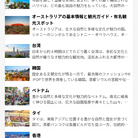
西部には大自然が広がり、グランドキャニオンやイエロー
ハワイは、どの島も独自の魅力をもっている。大自然の神
ストーン国立公園といった絶景が堪能できる。さらに、南
秘を感じたいなら、火山が生み出した壮大な景観を誇るハ
オーストラリアの基本情報と観光ガイド・有名観
部のニューオーリンズでは、音楽と美食が融合した独特の
ワイ島は見逃せない。また、定番の観光地といえばオアフ
文化が魅力。旅行者はアメリカの各地域で異なる魅力を楽
島だが、静かな自然を求めるならマウイ島やカウアイ島が
光スポット
しみながら、その多様性と豊かな歴史を感じることができ
おすすめ。エメラルドグリーンに輝く海をはじめ、豊かな
オーストラリアは、壮大な自然と多様な文化が魅力の国。
るだろう。車でのロードトリップや列車の旅も、アメリカ
文化や歴史が息づいている。「アロハスピリット」と呼ば
シドニーのシンボルであるシドニー・オペラハウス、オー
ならではの贅沢な旅のスタイルだ。 なお、新着のアメリカ
れるおもてなしの心で訪れる人々を迎えてくれるハワイの
ストラリア東海岸北部に広がる大サンゴ礁地帯グレートバ
情報は
コンテンツ一覧
を参照してほしい。
人々、おいしいローカルフードやハワイアンミュージッ
台湾
リアリーフや大陸中央部にそびえるウルル（エアーズロッ
ク、伝統的なフラダンスなど、すべてがハワイの魅力を彩
ク）、タスマニアの美しい原生林やケアンズの熱帯雨林な
日本から約４時間ほどでたどり着く台湾は、多彩な文化と
っている。訪れるたびに新しい発見と感動が待っているハ
ど、見どころがたくさん。また、カフェやワイン、オージ
自然が織りなす魅力的な観光地。活気あふれる大都市の台
ワイを、存分に味わってほしい。 なお、新着のハワイ情報
ービーフなどの食文化も豊かで、美味しいものであふれて
北やノスタルジックな町並みが人気な九份（ジォウフェ
は
コンテンツ一覧
を参照してほしい。
韓国
いる。アクティビティも充実しており、サーフィンやダイ
ン）、静ひつな山岳地帯である台湾東部など、都市の喧騒
ビング、ハイキングなど、アウトドア好きにはたまらな
と山間の静けさが共存しており、訪れる人に新しい発見と
歴史ある王朝文化が残る一方で、最先端のファッションやK
い。オーストラリアの多彩な魅力を存分に味わいつくそ
驚きをもたらしてくれる。また、奥深い台湾の食文化も魅
-POPで世界を席巻している韓国。首都ソウルの宮殿や伝統
う。 なお、新着のオーストラリア情報は
コンテンツ一覧
を
力で、夜市などの屋台グルメから高級料理、ヘルシーで美
家屋が並ぶエリアでは韓国の歴史と文化に浸ることがで
参照してほしい。
ベトナム
容にもいいと評判のスイーツなど、バラエティ豊かな料理
き、地方に足を延ばせば四季折々の自然美を楽しむことが
が味わえる。 なお、新着の台湾情報は
コンテンツ一覧
を参
できる。そして、キムチや焼肉、絶品のストリートフード
豊かな自然と多様な文化が魅力的なベトナム。南北に細長
照してほしい。
まで、さまざまな韓国料理が待っている。夜には、韓国な
く伸びる国土には、広大な田園風景や青々とした山々、世
らではのナイトライフも堪能できる。あたたかいホスピタ
界遺産に登録された壮大な自然景観が点在し、都市部では
タイ
リティに包まれながら、韓国の多彩な魅力を心ゆくまで味
急速な発展と共に伝統が息づく。ハノイの古い町並みやホ
わってみてほしい。 なお、新着の韓国情報は
コンテンツ一
ーチミン市のフランス統治時代の建物も、独特の雰囲気を
タイは、東南アジアに位置する豊かな自然と歴史が息づく
覧
を参照してほしい。
醸し出している。また、バラエティの豊かさとおいしさで
国だ。首都バンコクは高層ビルが立ち並ぶ一方、伝統的な
世界中の食通を魅了してやまないベトナム料理も魅力のひ
寺院や市場がいたるところに点在し、古きよき文化と現代
香港
とつ。フォーやバインミー、ベトナムコーヒーなどは、ぜ
の活気が交差している。北部ではチェンマイなどの山岳地