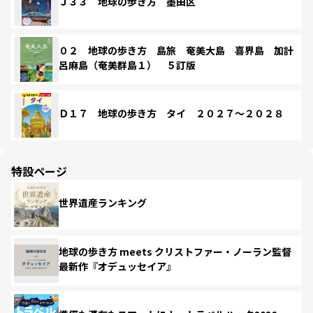
Ｊ３３ 地球の歩き方 墨田区
０２ 地球の歩き方 島旅 奄美大島 喜界島 加計
呂麻島（奄美群島１） ５訂版
Ｄ１７ 地球の歩き方 タイ ２０２７～２０２８
特設ページ
世界遺産ランキング
地球の歩き方 meets クリストファー・ノーラン監督
最新作『オデュッセイア』