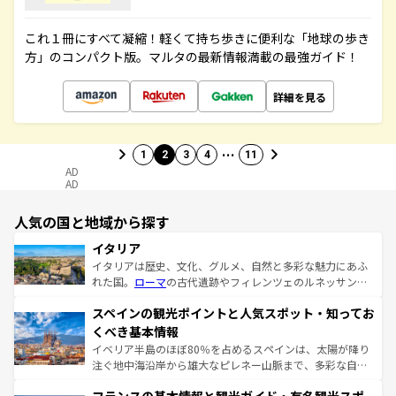
これ１冊にすべて凝縮！軽くて持ち歩きに便利な「地球の歩き
方」のコンパクト版。マルタの最新情報満載の最強ガイド！
詳細を見る
…
1
2
3
4
11
AD
AD
人気の国と地域から探す
イタリア
イタリアは歴史、文化、グルメ、自然と多彩な魅力にあふ
れた国。
ローマ
の古代遺跡やフィレンツェのルネッサンス
美術、ヴェネツィアの運河など、歴史あるスポットはもち
スペインの観光ポイントと人気スポット・知ってお
ろん、トスカーナの美しい田園風景やアマルフィ海岸の絶
景など、自然景観も見逃せない。観光の合間には、本場の
くべき基本情報
ピザやパスタなど、絶品のイタリア料理を堪能することも
イベリア半島のほぼ80％を占めるスペインは、太陽が降り
できる。朝目覚めてから夜眠るまで、すべての瞬間を楽し
注ぐ地中海沿岸から雄大なピレネー山脈まで、多彩な自然
ませてくれるイタリアで、忘れられない旅をしてみよう！
と文化が詰まったヨーロッパ屈指の旅行先だ。多様な地域
なお、新着のイタリア情報は
コンテンツ一覧
を参照してほ