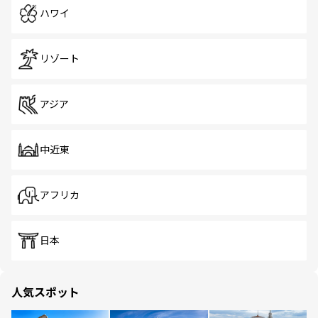
ハワイ
リゾート
アジア
中近東
アフリカ
日本
人気スポット