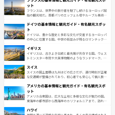
フランスの基本情報と観光ガイド・有名観光スポ
文化が根付くこの国では、情熱的なフラメンコ、熱気あふ
しい。
れる闘牛、そして美味しいタパスが生活の一部となってい
ット
る。首都マドリードの洗練された雰囲気や、バルセロナの
フランスは、世界中の旅行者を魅了し続けるヨーロッパ屈
アートに溢れた街角から、地方では古代ローマ遺跡や中世
指の観光地だ。首都パリのエッフェル塔やルーブル美術館
の城塞都市、穏やかなビーチリゾートまで多彩な表情を見
といった象徴的なスポットから、田舎町の古風な美しさま
せる。地方によって風土や気候が異なるスペインはその個
ドイツの基本情報と観光ガイド・有名観光スポッ
で、幅広い魅力が詰まっている。華麗な宮殿、歴史的な大
性で訪れる人を魅了する。 なお、新着のスペイン情報は
コ
聖堂、美しいビーチ、そして豊かな自然が、訪れる者を心
ト
ンテンツ一覧
を参照してほしい。
から魅了する。また、フランスは美食の国としても知ら
ドイツは、豊かな歴史と多彩な文化が交差するヨーロッパ
れ、フランス料理はユネスコ無形文化遺産にも登録されて
の中心に位置する国。中世の街並みが残るロマンチック街
いる。シャンパンの発祥地であるランス、プロヴァンスの
道から、未来を先取りするようなモダンな都市まで多様な
香り高いラベンダー畑など、多彩な楽しみ方が可能だ。さ
イギリス
顔を持つこの国は、どこを歩いても飽きることがない。ベ
らに、パリ以外の地域にも魅力が溢れており、どの街角に
ルリンの文化的活気、バイエルン州のアルプスの絶景、そ
イギリスは、古きよき伝統と最先端が共存する国。ウェス
も豊かな歴史と文化が息づいている。パリ以外の個性あふ
してライン川沿いのワイン畑といった風景は必見。ビール
トミンスター寺院や大英博物館のようなランドマーク、歴
れる地方に足を運ぶとそれぞれで全く異なる文化を体験で
とソーセージを味わいながら地元の人と過ごす楽しい時間
史ある大学都市、美しい丘陵地帯や牧歌的な風景など、エ
きるだろう。 なお、新着のフランス情報は
コンテンツ一覧
スイス
は、お酒好きな人にはぜひ体験してほしい。 なお、新着の
リアごとに異なる魅力がある。また、優雅なアフタヌーン
を参照してほしい。
ドイツ情報は
コンテンツ一覧
を参照してほしい。
ティー、ビール好きにはたまらない英国パブ、サッカー観
スイスの国土面積は九州ほどの広さだが、運行時刻が正確
戦など、本場だからこそできる体験も豊富。イギリスを旅
な交通網が整備されており、初心者でも安心して個人旅行
して楽しみつくそう。 なお、新着のイギリス情報は
コンテ
を楽しめる。日本同様に時刻表どおりの旅が可能だ。中世
アメリカの基本情報と観光ガイド・有名観光スポ
ンツ一覧
を参照してほしい。
の建物がそのまま残る町や、スイスならではのユニークな
博物館もあり、アルプス観光だけでなく町歩きも満喫する
ット
ことができる。国民の所得が高いため物価も高いが、旅行
アメリカ合衆国は、広大な土地と多様な文化が魅力の国。
者向けの交通パス提供のサービスもあり、うまく活用すれ
東海岸の都市部から西海岸のカリフォルニアまで、訪れる
ば市内交通費無料で観光を楽しむこともできる。 なお、新
場所ごとに異なる風景と体験が待っている。ニューヨーク
着のスイス情報は
コンテンツ一覧
を参照してほしい。
ハワイ
のような巨大都市は、観光、ショッピング、エンターテイ
ンメントが詰まった刺激的なスポットだ。一方、アメリカ
年間を通じて温暖な気候に恵まれ、多くの島で構成される