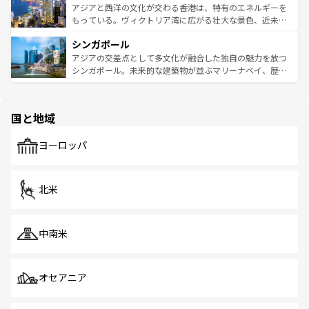
ひ現地で味わいたい。どの地域を訪れてもあたたかい人々
帯で自然と触れ合い、南部ではプーケットやクラビの美し
アジアと西洋の文化が交わる香港は、特有のエネルギーを
が旅行者を迎えてくれるので、きっと忘れられない旅にな
いビーチでリゾート気分を楽しむことができる。タイ料理
もっている。ヴィクトリア湾に広がる壮大な景色、近未来
るはずだ。 なお、新着のベトナム情報は
コンテンツ一覧
を
は世界的に有名で、屋台から高級レストランまで味覚を刺
的なアートスポット、そして歴史と現代が融合した町並
参照してほしい。
シンガポール
激する。気候は一年中温暖で、どの季節にも異なる楽しみ
み、どこを訪れても感動するはず。観光スポットが密集し
が待っている。親しみやすいタイの人々、仏教を中心とし
ており、効率よく見どころを回れるのも魅力。息をのむよ
アジアの交差点として多文化が融合した独自の魅力を放つ
た文化、そして多様な観光資源が、訪れる旅人を魅了し続
うな絶景から文化的な体験まで、香港を存分に楽しみ尽く
シンガポール。未来的な建築物が並ぶマリーナベイ、歴史
ける。 なお、新着のタイ情報は
コンテンツ一覧
を参照して
そう。 なお、新着の香港情報は
コンテンツ一覧
を参照して
と伝統を感じられるエスニックタウン、多数の緑豊かな公
ほしい。
ほしい。
園や自然保護区など、自然が調和した近代的な景観と文化
の多様性あふれるカラフルな町は、どこを歩いても新しい
国と地域
発見がある。さらに、治安のよさや充実した公共交通機関
も、旅行者にとっては魅力的なポイント。グルメも豊富
で、ホーカーズは地元の風情を楽しめる外せないスポット
ヨーロッパ
だ。訪れる人を飽きさせないシンガポールで、多様な魅力
を体感しよう。 なお、新着のシンガポール情報は
コンテン
ツ一覧
を参照してほしい。
北米
中南米
オセアニア