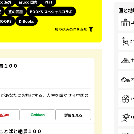
co 海外
aruco 国内
Plat
国と地
代
旅の図鑑
BOOKS スペシャルコラボ
BOOKS
D-Books
絞り込み条件を追加
景１００
」があなたにお届けする、人生を輝かせる中国の
詳細を見る
ことばと絶景１００