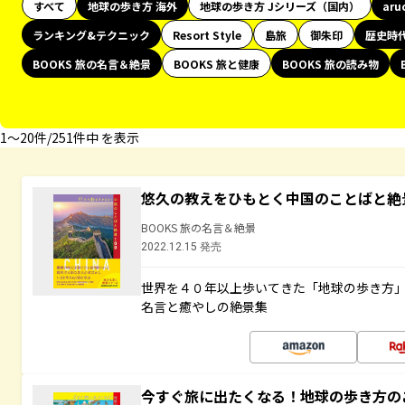
すべて
地球の歩き方 海外
地球の歩き方 Jシリーズ（国内）
aru
ランキング&テクニック
Resort Style
島旅
御朱印
歴史時
BOOKS 旅の名言＆絶景
BOOKS 旅と健康
BOOKS 旅の読み物
1〜20件/251件中 を表示
悠久の教えをひもとく中国のことばと絶
BOOKS 旅の名言＆絶景
2022.12.15 発売
世界を４０年以上歩いてきた「地球の歩き方
名言と癒やしの絶景集
今すぐ旅に出たくなる！地球の歩き方の