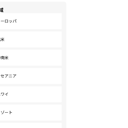
域
ヨーロッパ
北米
中南米
オセアニア
ハワイ
リゾート