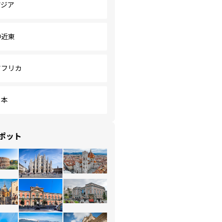
アジア
中近東
アフリカ
日本
ポット