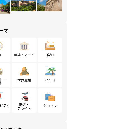
ーマ
食
建築・アート
宿泊
ト・
世界遺産
リゾート
戦
鉄道・
ビティ
ショップ
フライト