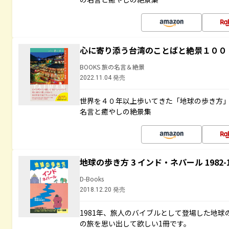
心に寄り添う台湾のことばと絶景１００
BOOKS 旅の名言＆絶景
2022.11.04 発売
世界を４０年以上歩いてきた「地球の歩き方
名言と癒やしの絶景集
地球の歩き方 3 インド・ネパール 1982
D-Books
2018.12.20 発売
1981年、旅人のバイブルとして登場した地
の旅を思い出して欲しい1冊です。