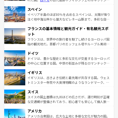
美術、ヴェネツィアの運河など、歴史あるスポットはもち
スペイン
ろん、トスカーナの美しい田園風景やアマルフィ海岸の絶
景など、自然景観も見逃せない。観光の合間には、本場の
イベリア半島のほぼ80％を占めるスペインは、太陽が降り
ピザやパスタなど、絶品のイタリア料理を堪能することも
注ぐ地中海沿岸から雄大なピレネー山脈まで、多彩な自然
できる。朝目覚めてから夜眠るまで、すべての瞬間を楽し
と文化が詰まったヨーロッパ屈指の旅行先だ。多様な地域
フランスの基本情報と観光ガイド・有名観光スポ
ませてくれるイタリアで、忘れられない旅をしてみよう！
文化が根付くこの国では、情熱的なフラメンコ、熱気あふ
なお、新着のイタリア情報は
コンテンツ一覧
を参照してほ
れる闘牛、そして美味しいタパスが生活の一部となってい
ット
しい。
る。首都マドリードの洗練された雰囲気や、バルセロナの
フランスは、世界中の旅行者を魅了し続けるヨーロッパ屈
アートに溢れた街角から、地方では古代ローマ遺跡や中世
指の観光地だ。首都パリのエッフェル塔やルーブル美術館
の城塞都市、穏やかなビーチリゾートまで多彩な表情を見
といった象徴的なスポットから、田舎町の古風な美しさま
せる。地方によって風土や気候が異なるスペインはその個
ドイツ
で、幅広い魅力が詰まっている。華麗な宮殿、歴史的な大
性で訪れる人を魅了する。 なお、新着のスペイン情報は
コ
聖堂、美しいビーチ、そして豊かな自然が、訪れる者を心
ドイツは、豊かな歴史と多彩な文化が交差するヨーロッパ
ンテンツ一覧
を参照してほしい。
から魅了する。また、フランスは美食の国としても知ら
の中心に位置する国。中世の街並みが残るロマンチック街
れ、フランス料理はユネスコ無形文化遺産にも登録されて
道から、未来を先取りするようなモダンな都市まで多様な
イギリス
いる。シャンパンの発祥地であるランス、プロヴァンスの
顔を持つこの国は、どこを歩いても飽きることがない。ベ
香り高いラベンダー畑など、多彩な楽しみ方が可能だ。さ
ルリンの文化的活気、バイエルン州のアルプスの絶景、そ
イギリスは、古きよき伝統と最先端が共存する国。ウェス
らに、パリ以外の地域にも魅力が溢れており、どの街角に
してライン川沿いのワイン畑といった風景は必見。ビール
トミンスター寺院や大英博物館のようなランドマーク、歴
も豊かな歴史と文化が息づいている。パリ以外の個性あふ
とソーセージを味わいながら地元の人と過ごす楽しい時間
史ある大学都市、美しい丘陵地帯や牧歌的な風景など、エ
れる地方に足を運ぶとそれぞれで全く異なる文化を体験で
スイス
は、お酒好きな人にはぜひ体験してほしい。 なお、新着の
リアごとに異なる魅力がある。また、優雅なアフタヌーン
きるだろう。 なお、新着のフランス情報は
コンテンツ一覧
ドイツ情報は
コンテンツ一覧
を参照してほしい。
ティー、ビール好きにはたまらない英国パブ、サッカー観
スイスの国土面積は九州ほどの広さだが、運行時刻が正確
を参照してほしい。
戦など、本場だからこそできる体験も豊富。イギリスを旅
な交通網が整備されており、初心者でも安心して個人旅行
して楽しみつくそう。 なお、新着のイギリス情報は
コンテ
を楽しめる。日本同様に時刻表どおりの旅が可能だ。中世
アメリカ
ンツ一覧
を参照してほしい。
の建物がそのまま残る町や、スイスならではのユニークな
博物館もあり、アルプス観光だけでなく町歩きも満喫する
アメリカ合衆国は、広大な土地と多様な文化が魅力の国。