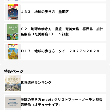
Ｊ３３ 地球の歩き方 墨田区
０２ 地球の歩き方 島旅 奄美大島 喜界島 加計
呂麻島（奄美群島１） ５訂版
Ｄ１７ 地球の歩き方 タイ ２０２７～２０２８
特設ページ
世界遺産ランキング
地球の歩き方 meets クリストファー・ノーラン監督
最新作『オデュッセイア』