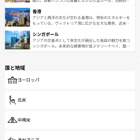
国だ。首都バンコクは高層ビルが立ち並ぶ一方、伝統的な
世界中の食通を魅了してやまないベトナム料理も魅力のひ
寺院や市場がいたるところに点在し、古きよき文化と現代
香港
とつ。フォーやバインミー、ベトナムコーヒーなどは、ぜ
の活気が交差している。北部ではチェンマイなどの山岳地
ひ現地で味わいたい。どの地域を訪れてもあたたかい人々
帯で自然と触れ合い、南部ではプーケットやクラビの美し
アジアと西洋の文化が交わる香港は、特有のエネルギーを
が旅行者を迎えてくれるので、きっと忘れられない旅にな
いビーチでリゾート気分を楽しむことができる。タイ料理
もっている。ヴィクトリア湾に広がる壮大な景色、近未来
るはずだ。 なお、新着のベトナム情報は
コンテンツ一覧
を
は世界的に有名で、屋台から高級レストランまで味覚を刺
的なアートスポット、そして歴史と現代が融合した町並
参照してほしい。
シンガポール
激する。気候は一年中温暖で、どの季節にも異なる楽しみ
み、どこを訪れても感動するはず。観光スポットが密集し
が待っている。親しみやすいタイの人々、仏教を中心とし
ており、効率よく見どころを回れるのも魅力。息をのむよ
アジアの交差点として多文化が融合した独自の魅力を放つ
た文化、そして多様な観光資源が、訪れる旅人を魅了し続
うな絶景から文化的な体験まで、香港を存分に楽しみ尽く
シンガポール。未来的な建築物が並ぶマリーナベイ、歴史
ける。 なお、新着のタイ情報は
コンテンツ一覧
を参照して
そう。 なお、新着の香港情報は
コンテンツ一覧
を参照して
と伝統を感じられるエスニックタウン、多数の緑豊かな公
ほしい。
ほしい。
園や自然保護区など、自然が調和した近代的な景観と文化
の多様性あふれるカラフルな町は、どこを歩いても新しい
国と地域
発見がある。さらに、治安のよさや充実した公共交通機関
も、旅行者にとっては魅力的なポイント。グルメも豊富
で、ホーカーズは地元の風情を楽しめる外せないスポット
ヨーロッパ
だ。訪れる人を飽きさせないシンガポールで、多様な魅力
を体感しよう。 なお、新着のシンガポール情報は
コンテン
ツ一覧
を参照してほしい。
北米
中南米