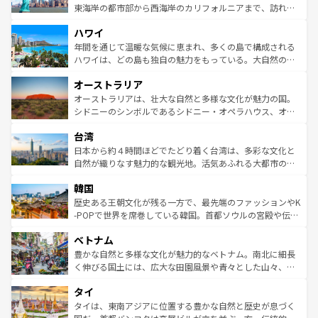
ことができる。国民の所得が高いため物価も高いが、旅行
東海岸の都市部から西海岸のカリフォルニアまで、訪れる
者向けの交通パス提供のサービスもあり、うまく活用すれ
場所ごとに異なる風景と体験が待っている。ニューヨーク
ハワイ
ば市内交通費無料で観光を楽しむこともできる。 なお、新
のような巨大都市は、観光、ショッピング、エンターテイ
着のスイス情報は
コンテンツ一覧
を参照してほしい。
ンメントが詰まった刺激的なスポットだ。一方、アメリカ
年間を通じて温暖な気候に恵まれ、多くの島で構成される
西部には大自然が広がり、グランドキャニオンやイエロー
ハワイは、どの島も独自の魅力をもっている。大自然の神
ストーン国立公園といった絶景が堪能できる。さらに、南
秘を感じたいなら、火山が生み出した壮大な景観を誇るハ
オーストラリア
部のニューオーリンズでは、音楽と美食が融合した独特の
ワイ島は見逃せない。また、定番の観光地といえばオアフ
文化が魅力。旅行者はアメリカの各地域で異なる魅力を楽
島だが、静かな自然を求めるならマウイ島やカウアイ島が
オーストラリアは、壮大な自然と多様な文化が魅力の国。
しみながら、その多様性と豊かな歴史を感じることができ
おすすめ。エメラルドグリーンに輝く海をはじめ、豊かな
シドニーのシンボルであるシドニー・オペラハウス、オー
るだろう。車でのロードトリップや列車の旅も、アメリカ
文化や歴史が息づいている。「アロハスピリット」と呼ば
ストラリア東海岸北部に広がる大サンゴ礁地帯グレートバ
ならではの贅沢な旅のスタイルだ。 なお、新着のアメリカ
台湾
れるおもてなしの心で訪れる人々を迎えてくれるハワイの
リアリーフや大陸中央部にそびえるウルル（エアーズロッ
情報は
コンテンツ一覧
を参照してほしい。
人々、おいしいローカルフードやハワイアンミュージッ
ク）、タスマニアの美しい原生林やケアンズの熱帯雨林な
日本から約４時間ほどでたどり着く台湾は、多彩な文化と
ク、伝統的なフラダンスなど、すべてがハワイの魅力を彩
ど、見どころがたくさん。また、カフェやワイン、オージ
自然が織りなす魅力的な観光地。活気あふれる大都市の台
っている。訪れるたびに新しい発見と感動が待っているハ
ービーフなどの食文化も豊かで、美味しいものであふれて
北やノスタルジックな町並みが人気な九份（ジォウフェ
ワイを、存分に味わってほしい。 なお、新着のハワイ情報
韓国
いる。アクティビティも充実しており、サーフィンやダイ
ン）、静ひつな山岳地帯である台湾東部など、都市の喧騒
は
コンテンツ一覧
を参照してほしい。
ビング、ハイキングなど、アウトドア好きにはたまらな
と山間の静けさが共存しており、訪れる人に新しい発見と
歴史ある王朝文化が残る一方で、最先端のファッションやK
い。オーストラリアの多彩な魅力を存分に味わいつくそ
驚きをもたらしてくれる。また、奥深い台湾の食文化も魅
-POPで世界を席巻している韓国。首都ソウルの宮殿や伝統
う。 なお、新着のオーストラリア情報は
コンテンツ一覧
を
力で、夜市などの屋台グルメから高級料理、ヘルシーで美
家屋が並ぶエリアでは韓国の歴史と文化に浸ることがで
参照してほしい。
ベトナム
容にもいいと評判のスイーツなど、バラエティ豊かな料理
き、地方に足を延ばせば四季折々の自然美を楽しむことが
が味わえる。 なお、新着の台湾情報は
コンテンツ一覧
を参
できる。そして、キムチや焼肉、絶品のストリートフード
豊かな自然と多様な文化が魅力的なベトナム。南北に細長
照してほしい。
まで、さまざまな韓国料理が待っている。夜には、韓国な
く伸びる国土には、広大な田園風景や青々とした山々、世
らではのナイトライフも堪能できる。あたたかいホスピタ
界遺産に登録された壮大な自然景観が点在し、都市部では
タイ
リティに包まれながら、韓国の多彩な魅力を心ゆくまで味
急速な発展と共に伝統が息づく。ハノイの古い町並みやホ
わってみてほしい。 なお、新着の韓国情報は
コンテンツ一
ーチミン市のフランス統治時代の建物も、独特の雰囲気を
タイは、東南アジアに位置する豊かな自然と歴史が息づく
覧
を参照してほしい。
醸し出している。また、バラエティの豊かさとおいしさで