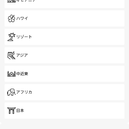
オセアニア
ハワイ
リゾート
アジア
中近東
アフリカ
日本