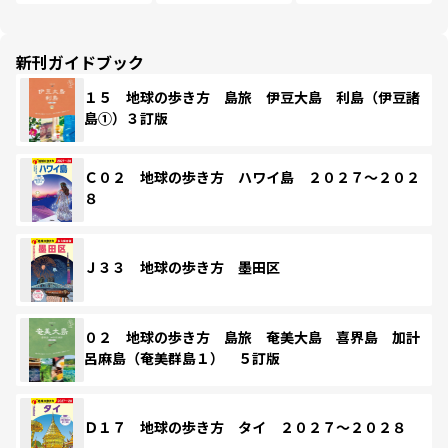
新刊ガイドブック
１５ 地球の歩き方 島旅 伊豆大島 利島（伊豆諸
島①）３訂版
Ｃ０２ 地球の歩き方 ハワイ島 ２０２７～２０２
８
Ｊ３３ 地球の歩き方 墨田区
０２ 地球の歩き方 島旅 奄美大島 喜界島 加計
呂麻島（奄美群島１） ５訂版
Ｄ１７ 地球の歩き方 タイ ２０２７～２０２８