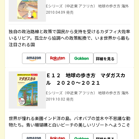
Eシリーズ（中近東 アフリカ） 地球の歩き方 海外
2010.04.09 発売
独自の政治路線と政策で国民から支持を受けるカダフィ大佐率
いるリビア。孤立から協調への政策転換で、いま世界から最も
注目される国
詳細を見る
Ｅ１２ 地球の歩き方 マダガスカ
ル ２０２０～２０２１
Eシリーズ（中近東 アフリカ） 地球の歩き方 海外
2019.10.02 発売
世界が憧れる楽園インド洋の島。バオバブの並木や不思議な動
物たち。青い珊瑚礁と白いビーチの美しいリゾートへようこそ
詳細を見る