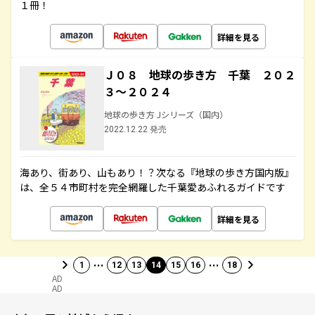
１冊！
詳細を見る
Ｊ０８ 地球の歩き方 千葉 ２０２
３～２０２４
地球の歩き方 Jシリーズ（国内）
2022.12.22 発売
海あり、街あり、山もあり！？次なる『地球の歩き方国内版』
は、全５４市町村を完全網羅した千葉愛あふれるガイドです
詳細を見る
…
…
1
12
13
14
15
16
18
AD
AD