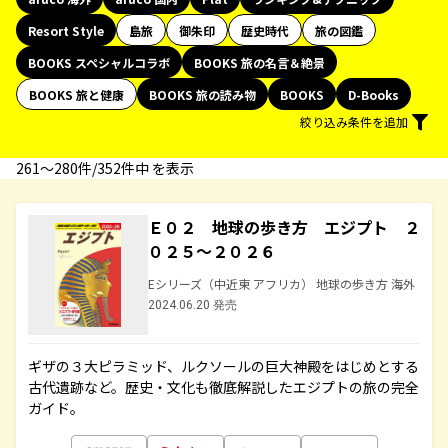
Resort Style
島旅
御朱印
歴史時代
旅の図鑑
BOOKS スペシャルコラボ
BOOKS 旅の名言＆絶景
BOOKS 旅と健康
BOOKS 旅の読み物
BOOKS
D-Books
絞り込み条件を追加
261〜280件/352件中 を表示
Ｅ０２ 地球の歩き方 エジプト ２
０２５～２０２６
Eシリーズ（中近東 アフリカ） 地球の歩き方 海外
2024.06.20 発売
ギザの３大ピラミッド、ルクソールの巨大神殿をはじめとする
古代遺跡など。歴史・文化も徹底解説したエジプトの旅の完全
ガイド。