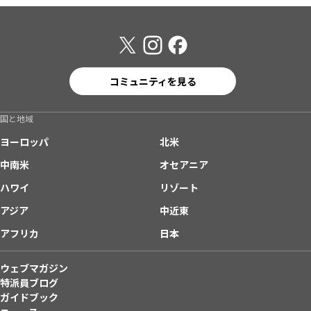
コミュニティを見る
国と地域
ヨーロッパ
北米
中南米
オセアニア
ハワイ
リゾート
アジア
中近東
アフリカ
日本
ウェブマガジン
特派員ブログ
ガイドブック