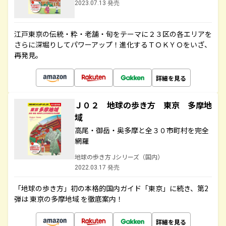
2023.07.13 発売
江戸東京の伝統・粋・老舗・旬をテーマに２３区の各エリアを
さらに深堀りしてパワーアップ！進化するＴＯＫＹＯをいざ、
再発見。
詳細を見る
Ｊ０２ 地球の歩き方 東京 多摩地
域
高尾・御岳・奥多摩と全３０市町村を完全
網羅
地球の歩き方 Jシリーズ（国内）
2022.03.17 発売
「地球の歩き方」初の本格的国内ガイド「東京」に続き、第2
弾は 東京の多摩地域 を徹底案内！
詳細を見る