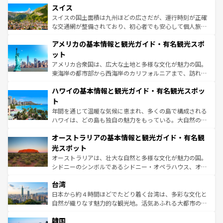
きるだろう。 なお、新着のフランス情報は
コンテンツ一覧
スイス
は、お酒好きな人にはぜひ体験してほしい。 なお、新着の
リアごとに異なる魅力がある。また、優雅なアフタヌーン
を参照してほしい。
ドイツ情報は
コンテンツ一覧
を参照してほしい。
ティー、ビール好きにはたまらない英国パブ、サッカー観
スイスの国土面積は九州ほどの広さだが、運行時刻が正確
戦など、本場だからこそできる体験も豊富。イギリスを旅
な交通網が整備されており、初心者でも安心して個人旅行
して楽しみつくそう。 なお、新着のイギリス情報は
コンテ
を楽しめる。日本同様に時刻表どおりの旅が可能だ。中世
アメリカの基本情報と観光ガイド・有名観光スポ
ンツ一覧
を参照してほしい。
の建物がそのまま残る町や、スイスならではのユニークな
博物館もあり、アルプス観光だけでなく町歩きも満喫する
ット
ことができる。国民の所得が高いため物価も高いが、旅行
アメリカ合衆国は、広大な土地と多様な文化が魅力の国。
者向けの交通パス提供のサービスもあり、うまく活用すれ
東海岸の都市部から西海岸のカリフォルニアまで、訪れる
ば市内交通費無料で観光を楽しむこともできる。 なお、新
場所ごとに異なる風景と体験が待っている。ニューヨーク
着のスイス情報は
コンテンツ一覧
を参照してほしい。
ハワイの基本情報と観光ガイド・有名観光スポッ
のような巨大都市は、観光、ショッピング、エンターテイ
ンメントが詰まった刺激的なスポットだ。一方、アメリカ
ト
西部には大自然が広がり、グランドキャニオンやイエロー
年間を通じて温暖な気候に恵まれ、多くの島で構成される
ストーン国立公園といった絶景が堪能できる。さらに、南
ハワイは、どの島も独自の魅力をもっている。大自然の神
部のニューオーリンズでは、音楽と美食が融合した独特の
秘を感じたいなら、火山が生み出した壮大な景観を誇るハ
文化が魅力。旅行者はアメリカの各地域で異なる魅力を楽
オーストラリアの基本情報と観光ガイド・有名観
ワイ島は見逃せない。また、定番の観光地といえばオアフ
しみながら、その多様性と豊かな歴史を感じることができ
島だが、静かな自然を求めるならマウイ島やカウアイ島が
光スポット
るだろう。車でのロードトリップや列車の旅も、アメリカ
おすすめ。エメラルドグリーンに輝く海をはじめ、豊かな
オーストラリアは、壮大な自然と多様な文化が魅力の国。
ならではの贅沢な旅のスタイルだ。 なお、新着のアメリカ
文化や歴史が息づいている。「アロハスピリット」と呼ば
シドニーのシンボルであるシドニー・オペラハウス、オー
情報は
コンテンツ一覧
を参照してほしい。
れるおもてなしの心で訪れる人々を迎えてくれるハワイの
ストラリア東海岸北部に広がる大サンゴ礁地帯グレートバ
人々、おいしいローカルフードやハワイアンミュージッ
台湾
リアリーフや大陸中央部にそびえるウルル（エアーズロッ
ク、伝統的なフラダンスなど、すべてがハワイの魅力を彩
ク）、タスマニアの美しい原生林やケアンズの熱帯雨林な
日本から約４時間ほどでたどり着く台湾は、多彩な文化と
っている。訪れるたびに新しい発見と感動が待っているハ
ど、見どころがたくさん。また、カフェやワイン、オージ
自然が織りなす魅力的な観光地。活気あふれる大都市の台
ワイを、存分に味わってほしい。 なお、新着のハワイ情報
ービーフなどの食文化も豊かで、美味しいものであふれて
北やノスタルジックな町並みが人気な九份（ジォウフェ
は
コンテンツ一覧
を参照してほしい。
韓国
いる。アクティビティも充実しており、サーフィンやダイ
ン）、静ひつな山岳地帯である台湾東部など、都市の喧騒