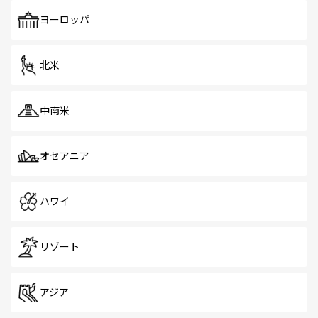
も、旅行者にとっては魅力的なポイント。グルメも豊富
で、ホーカーズは地元の風情を楽しめる外せないスポット
ヨーロッパ
だ。訪れる人を飽きさせないシンガポールで、多様な魅力
を体感しよう。 なお、新着のシンガポール情報は
コンテン
ツ一覧
を参照してほしい。
北米
中南米
オセアニア
ハワイ
リゾート
アジア