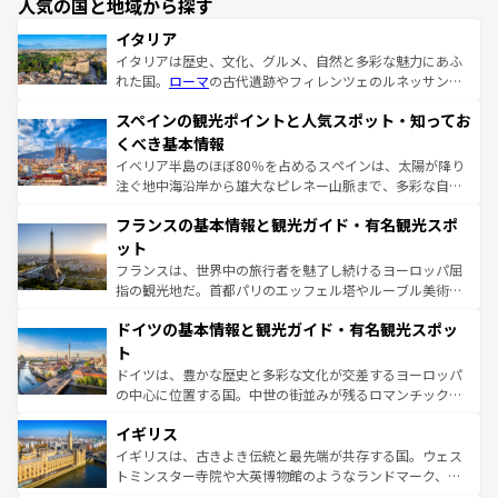
人気の国と地域から探す
イタリア
イタリアは歴史、文化、グルメ、自然と多彩な魅力にあふ
れた国。
ローマ
の古代遺跡やフィレンツェのルネッサンス
美術、ヴェネツィアの運河など、歴史あるスポットはもち
スペインの観光ポイントと人気スポット・知ってお
ろん、トスカーナの美しい田園風景やアマルフィ海岸の絶
景など、自然景観も見逃せない。観光の合間には、本場の
くべき基本情報
ピザやパスタなど、絶品のイタリア料理を堪能することも
イベリア半島のほぼ80％を占めるスペインは、太陽が降り
できる。朝目覚めてから夜眠るまで、すべての瞬間を楽し
注ぐ地中海沿岸から雄大なピレネー山脈まで、多彩な自然
ませてくれるイタリアで、忘れられない旅をしてみよう！
と文化が詰まったヨーロッパ屈指の旅行先だ。多様な地域
なお、新着のイタリア情報は
コンテンツ一覧
を参照してほ
フランスの基本情報と観光ガイド・有名観光スポ
文化が根付くこの国では、情熱的なフラメンコ、熱気あふ
しい。
れる闘牛、そして美味しいタパスが生活の一部となってい
ット
る。首都マドリードの洗練された雰囲気や、バルセロナの
フランスは、世界中の旅行者を魅了し続けるヨーロッパ屈
アートに溢れた街角から、地方では古代ローマ遺跡や中世
指の観光地だ。首都パリのエッフェル塔やルーブル美術館
の城塞都市、穏やかなビーチリゾートまで多彩な表情を見
といった象徴的なスポットから、田舎町の古風な美しさま
せる。地方によって風土や気候が異なるスペインはその個
ドイツの基本情報と観光ガイド・有名観光スポッ
で、幅広い魅力が詰まっている。華麗な宮殿、歴史的な大
性で訪れる人を魅了する。 なお、新着のスペイン情報は
コ
聖堂、美しいビーチ、そして豊かな自然が、訪れる者を心
ト
ンテンツ一覧
を参照してほしい。
から魅了する。また、フランスは美食の国としても知ら
ドイツは、豊かな歴史と多彩な文化が交差するヨーロッパ
れ、フランス料理はユネスコ無形文化遺産にも登録されて
の中心に位置する国。中世の街並みが残るロマンチック街
いる。シャンパンの発祥地であるランス、プロヴァンスの
道から、未来を先取りするようなモダンな都市まで多様な
香り高いラベンダー畑など、多彩な楽しみ方が可能だ。さ
イギリス
顔を持つこの国は、どこを歩いても飽きることがない。ベ
らに、パリ以外の地域にも魅力が溢れており、どの街角に
ルリンの文化的活気、バイエルン州のアルプスの絶景、そ
イギリスは、古きよき伝統と最先端が共存する国。ウェス
も豊かな歴史と文化が息づいている。パリ以外の個性あふ
してライン川沿いのワイン畑といった風景は必見。ビール
トミンスター寺院や大英博物館のようなランドマーク、歴
れる地方に足を運ぶとそれぞれで全く異なる文化を体験で
とソーセージを味わいながら地元の人と過ごす楽しい時間
史ある大学都市、美しい丘陵地帯や牧歌的な風景など、エ