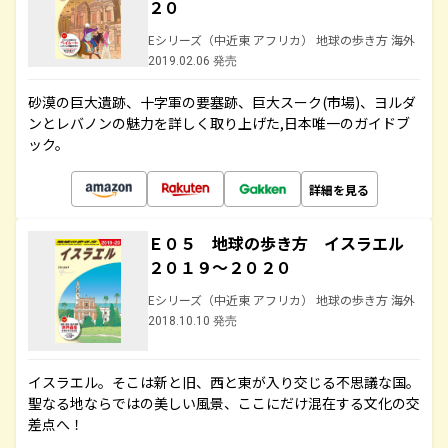
２０
Eシリーズ（中近東 アフリカ） 地球の歩き方 海外
2019.02.06 発売
砂漠の巨大遺跡、十字軍の要塞跡、巨大スーク(市場)、ヨルダ
ンとレバノンの魅力を詳しく取り上げた,日本唯一のガイドブ
ック。
詳細を見る
Ｅ０５ 地球の歩き方 イスラエル
２０１９～２０２０
Eシリーズ（中近東 アフリカ） 地球の歩き方 海外
2018.10.10 発売
イスラエル。そこは新と旧、西と東が入り交じる不思議な国。
聖なる地ならではの美しい風景、ここにだけ混在する文化の交
差点へ！