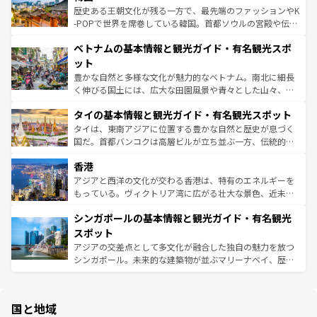
ビング、ハイキングなど、アウトドア好きにはたまらな
と山間の静けさが共存しており、訪れる人に新しい発見と
歴史ある王朝文化が残る一方で、最先端のファッションやK
い。オーストラリアの多彩な魅力を存分に味わいつくそ
驚きをもたらしてくれる。また、奥深い台湾の食文化も魅
-POPで世界を席巻している韓国。首都ソウルの宮殿や伝統
う。 なお、新着のオーストラリア情報は
コンテンツ一覧
を
力で、夜市などの屋台グルメから高級料理、ヘルシーで美
家屋が並ぶエリアでは韓国の歴史と文化に浸ることがで
参照してほしい。
ベトナムの基本情報と観光ガイド・有名観光スポ
容にもいいと評判のスイーツなど、バラエティ豊かな料理
き、地方に足を延ばせば四季折々の自然美を楽しむことが
が味わえる。 なお、新着の台湾情報は
コンテンツ一覧
を参
できる。そして、キムチや焼肉、絶品のストリートフード
ット
照してほしい。
まで、さまざまな韓国料理が待っている。夜には、韓国な
豊かな自然と多様な文化が魅力的なベトナム。南北に細長
らではのナイトライフも堪能できる。あたたかいホスピタ
く伸びる国土には、広大な田園風景や青々とした山々、世
リティに包まれながら、韓国の多彩な魅力を心ゆくまで味
界遺産に登録された壮大な自然景観が点在し、都市部では
わってみてほしい。 なお、新着の韓国情報は
コンテンツ一
タイの基本情報と観光ガイド・有名観光スポット
急速な発展と共に伝統が息づく。ハノイの古い町並みやホ
覧
を参照してほしい。
ーチミン市のフランス統治時代の建物も、独特の雰囲気を
タイは、東南アジアに位置する豊かな自然と歴史が息づく
醸し出している。また、バラエティの豊かさとおいしさで
国だ。首都バンコクは高層ビルが立ち並ぶ一方、伝統的な
世界中の食通を魅了してやまないベトナム料理も魅力のひ
寺院や市場がいたるところに点在し、古きよき文化と現代
香港
とつ。フォーやバインミー、ベトナムコーヒーなどは、ぜ
の活気が交差している。北部ではチェンマイなどの山岳地
ひ現地で味わいたい。どの地域を訪れてもあたたかい人々
帯で自然と触れ合い、南部ではプーケットやクラビの美し
アジアと西洋の文化が交わる香港は、特有のエネルギーを
が旅行者を迎えてくれるので、きっと忘れられない旅にな
いビーチでリゾート気分を楽しむことができる。タイ料理
もっている。ヴィクトリア湾に広がる壮大な景色、近未来
るはずだ。 なお、新着のベトナム情報は
コンテンツ一覧
を
は世界的に有名で、屋台から高級レストランまで味覚を刺
的なアートスポット、そして歴史と現代が融合した町並
参照してほしい。
シンガポールの基本情報と観光ガイド・有名観光
激する。気候は一年中温暖で、どの季節にも異なる楽しみ
み、どこを訪れても感動するはず。観光スポットが密集し
が待っている。親しみやすいタイの人々、仏教を中心とし
ており、効率よく見どころを回れるのも魅力。息をのむよ
スポット
た文化、そして多様な観光資源が、訪れる旅人を魅了し続
うな絶景から文化的な体験まで、香港を存分に楽しみ尽く
アジアの交差点として多文化が融合した独自の魅力を放つ
ける。 なお、新着のタイ情報は
コンテンツ一覧
を参照して
そう。 なお、新着の香港情報は
コンテンツ一覧
を参照して
シンガポール。未来的な建築物が並ぶマリーナベイ、歴史
ほしい。
ほしい。
と伝統を感じられるエスニックタウン、多数の緑豊かな公
園や自然保護区など、自然が調和した近代的な景観と文化
の多様性あふれるカラフルな町は、どこを歩いても新しい
国と地域
発見がある。さらに、治安のよさや充実した公共交通機関