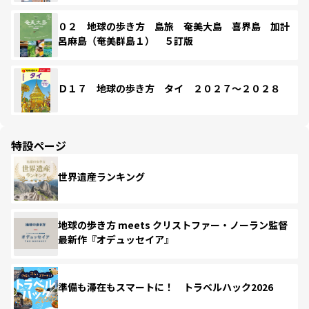
０２ 地球の歩き方 島旅 奄美大島 喜界島 加計
呂麻島（奄美群島１） ５訂版
Ｄ１７ 地球の歩き方 タイ ２０２７～２０２８
特設ページ
世界遺産ランキング
地球の歩き方 meets クリストファー・ノーラン監督
最新作『オデュッセイア』
準備も滞在もスマートに！ トラベルハック2026