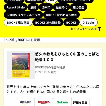
Resort Style
島旅
御朱印
歴史時代
旅の図鑑
BOOKS スペシャルコラボ
BOOKS 旅の名言＆絶景
BOOKS 旅と健康
BOOKS 旅の読み物
BOOKS
D-Books
絞り込み条件を追加
1〜20件/306件中 を表示
悠久の教えをひもとく中国のことばと
絶景１００
BOOKS 旅の名言＆絶景
2022.12.15 発売
世界を４０年以上歩いてきた「地球の歩き方」があなたにお届
けする、人生を輝かせる中国の名言と癒やしの絶景集
詳細を見る