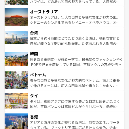
西部には大自然が広がり、グランドキャニオンやイエロー
ハワイは、どの島も独自の魅力をもっている。大自然の神
ストーン国立公園といった絶景が堪能できる。さらに、南
秘を感じたいなら、火山が生み出した壮大な景観を誇るハ
オーストラリア
部のニューオーリンズでは、音楽と美食が融合した独特の
ワイ島は見逃せない。また、定番の観光地といえばオアフ
文化が魅力。旅行者はアメリカの各地域で異なる魅力を楽
島だが、静かな自然を求めるならマウイ島やカウアイ島が
オーストラリアは、壮大な自然と多様な文化が魅力の国。
しみながら、その多様性と豊かな歴史を感じることができ
おすすめ。エメラルドグリーンに輝く海をはじめ、豊かな
シドニーのシンボルであるシドニー・オペラハウス、オー
るだろう。車でのロードトリップや列車の旅も、アメリカ
文化や歴史が息づいている。「アロハスピリット」と呼ば
ストラリア東海岸北部に広がる大サンゴ礁地帯グレートバ
ならではの贅沢な旅のスタイルだ。 なお、新着のアメリカ
台湾
れるおもてなしの心で訪れる人々を迎えてくれるハワイの
リアリーフや大陸中央部にそびえるウルル（エアーズロッ
情報は
コンテンツ一覧
を参照してほしい。
人々、おいしいローカルフードやハワイアンミュージッ
ク）、タスマニアの美しい原生林やケアンズの熱帯雨林な
日本から約４時間ほどでたどり着く台湾は、多彩な文化と
ク、伝統的なフラダンスなど、すべてがハワイの魅力を彩
ど、見どころがたくさん。また、カフェやワイン、オージ
自然が織りなす魅力的な観光地。活気あふれる大都市の台
っている。訪れるたびに新しい発見と感動が待っているハ
ービーフなどの食文化も豊かで、美味しいものであふれて
北やノスタルジックな町並みが人気な九份（ジォウフェ
ワイを、存分に味わってほしい。 なお、新着のハワイ情報
韓国
いる。アクティビティも充実しており、サーフィンやダイ
ン）、静ひつな山岳地帯である台湾東部など、都市の喧騒
は
コンテンツ一覧
を参照してほしい。
ビング、ハイキングなど、アウトドア好きにはたまらな
と山間の静けさが共存しており、訪れる人に新しい発見と
歴史ある王朝文化が残る一方で、最先端のファッションやK
い。オーストラリアの多彩な魅力を存分に味わいつくそ
驚きをもたらしてくれる。また、奥深い台湾の食文化も魅
-POPで世界を席巻している韓国。首都ソウルの宮殿や伝統
う。 なお、新着のオーストラリア情報は
コンテンツ一覧
を
力で、夜市などの屋台グルメから高級料理、ヘルシーで美
家屋が並ぶエリアでは韓国の歴史と文化に浸ることがで
参照してほしい。
ベトナム
容にもいいと評判のスイーツなど、バラエティ豊かな料理
き、地方に足を延ばせば四季折々の自然美を楽しむことが
が味わえる。 なお、新着の台湾情報は
コンテンツ一覧
を参
できる。そして、キムチや焼肉、絶品のストリートフード
豊かな自然と多様な文化が魅力的なベトナム。南北に細長
照してほしい。
まで、さまざまな韓国料理が待っている。夜には、韓国な
く伸びる国土には、広大な田園風景や青々とした山々、世
らではのナイトライフも堪能できる。あたたかいホスピタ
界遺産に登録された壮大な自然景観が点在し、都市部では
タイ
リティに包まれながら、韓国の多彩な魅力を心ゆくまで味
急速な発展と共に伝統が息づく。ハノイの古い町並みやホ
わってみてほしい。 なお、新着の韓国情報は
コンテンツ一
ーチミン市のフランス統治時代の建物も、独特の雰囲気を
タイは、東南アジアに位置する豊かな自然と歴史が息づく
覧
を参照してほしい。
醸し出している。また、バラエティの豊かさとおいしさで
国だ。首都バンコクは高層ビルが立ち並ぶ一方、伝統的な
世界中の食通を魅了してやまないベトナム料理も魅力のひ
寺院や市場がいたるところに点在し、古きよき文化と現代
香港
とつ。フォーやバインミー、ベトナムコーヒーなどは、ぜ
の活気が交差している。北部ではチェンマイなどの山岳地
ひ現地で味わいたい。どの地域を訪れてもあたたかい人々
帯で自然と触れ合い、南部ではプーケットやクラビの美し
アジアと西洋の文化が交わる香港は、特有のエネルギーを
が旅行者を迎えてくれるので、きっと忘れられない旅にな
いビーチでリゾート気分を楽しむことができる。タイ料理
もっている。ヴィクトリア湾に広がる壮大な景色、近未来