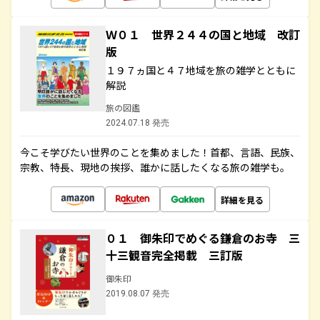
Ｗ０１ 世界２４４の国と地域 改訂
版
１９７ヵ国と４７地域を旅の雑学とともに
解説
旅の図鑑
2024.07.18 発売
今こそ学びたい世界のことを集めました！首都、言語、民族、
宗教、特長、現地の挨拶、誰かに話したくなる旅の雑学も。
詳細を見る
０１ 御朱印でめぐる鎌倉のお寺 三
十三観音完全掲載 三訂版
御朱印
2019.08.07 発売