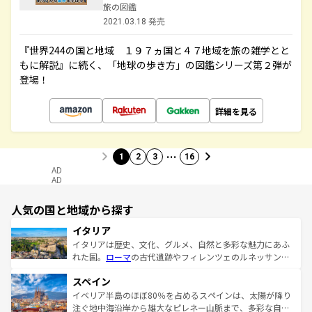
旅の図鑑
2021.03.18 発売
『世界244の国と地域 １９７ヵ国と４７地域を旅の雑学とと
もに解説』に続く、「地球の歩き方」の図鑑シリーズ第２弾が
登場！
詳細を見る
…
1
2
3
16
AD
AD
人気の国と地域から探す
イタリア
イタリアは歴史、文化、グルメ、自然と多彩な魅力にあふ
れた国。
ローマ
の古代遺跡やフィレンツェのルネッサンス
美術、ヴェネツィアの運河など、歴史あるスポットはもち
スペイン
ろん、トスカーナの美しい田園風景やアマルフィ海岸の絶
景など、自然景観も見逃せない。観光の合間には、本場の
イベリア半島のほぼ80％を占めるスペインは、太陽が降り
ピザやパスタなど、絶品のイタリア料理を堪能することも
注ぐ地中海沿岸から雄大なピレネー山脈まで、多彩な自然