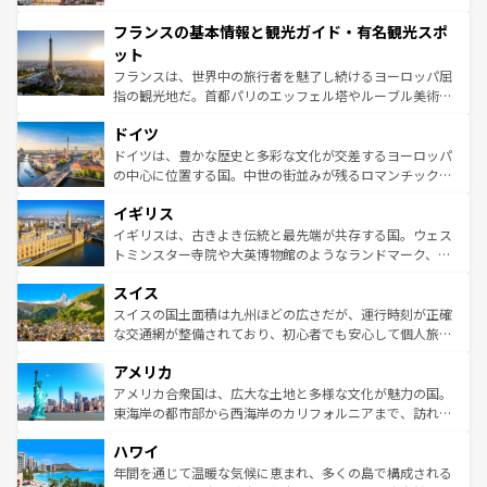
できる。朝目覚めてから夜眠るまで、すべての瞬間を楽し
と文化が詰まったヨーロッパ屈指の旅行先だ。多様な地域
フランスの基本情報と観光ガイド・有名観光スポ
ませてくれるイタリアで、忘れられない旅をしてみよう！
文化が根付くこの国では、情熱的なフラメンコ、熱気あふ
なお、新着のイタリア情報は
コンテンツ一覧
を参照してほ
れる闘牛、そして美味しいタパスが生活の一部となってい
ット
しい。
る。首都マドリードの洗練された雰囲気や、バルセロナの
フランスは、世界中の旅行者を魅了し続けるヨーロッパ屈
アートに溢れた街角から、地方では古代ローマ遺跡や中世
指の観光地だ。首都パリのエッフェル塔やルーブル美術館
の城塞都市、穏やかなビーチリゾートまで多彩な表情を見
といった象徴的なスポットから、田舎町の古風な美しさま
せる。地方によって風土や気候が異なるスペインはその個
ドイツ
で、幅広い魅力が詰まっている。華麗な宮殿、歴史的な大
性で訪れる人を魅了する。 なお、新着のスペイン情報は
コ
聖堂、美しいビーチ、そして豊かな自然が、訪れる者を心
ドイツは、豊かな歴史と多彩な文化が交差するヨーロッパ
ンテンツ一覧
を参照してほしい。
から魅了する。また、フランスは美食の国としても知ら
の中心に位置する国。中世の街並みが残るロマンチック街
れ、フランス料理はユネスコ無形文化遺産にも登録されて
道から、未来を先取りするようなモダンな都市まで多様な
イギリス
いる。シャンパンの発祥地であるランス、プロヴァンスの
顔を持つこの国は、どこを歩いても飽きることがない。ベ
香り高いラベンダー畑など、多彩な楽しみ方が可能だ。さ
ルリンの文化的活気、バイエルン州のアルプスの絶景、そ
イギリスは、古きよき伝統と最先端が共存する国。ウェス
らに、パリ以外の地域にも魅力が溢れており、どの街角に
してライン川沿いのワイン畑といった風景は必見。ビール
トミンスター寺院や大英博物館のようなランドマーク、歴
も豊かな歴史と文化が息づいている。パリ以外の個性あふ
とソーセージを味わいながら地元の人と過ごす楽しい時間
史ある大学都市、美しい丘陵地帯や牧歌的な風景など、エ
れる地方に足を運ぶとそれぞれで全く異なる文化を体験で
スイス
は、お酒好きな人にはぜひ体験してほしい。 なお、新着の
リアごとに異なる魅力がある。また、優雅なアフタヌーン
きるだろう。 なお、新着のフランス情報は
コンテンツ一覧
ドイツ情報は
コンテンツ一覧
を参照してほしい。
ティー、ビール好きにはたまらない英国パブ、サッカー観
スイスの国土面積は九州ほどの広さだが、運行時刻が正確
を参照してほしい。
戦など、本場だからこそできる体験も豊富。イギリスを旅
な交通網が整備されており、初心者でも安心して個人旅行
して楽しみつくそう。 なお、新着のイギリス情報は
コンテ
を楽しめる。日本同様に時刻表どおりの旅が可能だ。中世
アメリカ
ンツ一覧
を参照してほしい。
の建物がそのまま残る町や、スイスならではのユニークな
博物館もあり、アルプス観光だけでなく町歩きも満喫する
アメリカ合衆国は、広大な土地と多様な文化が魅力の国。
ことができる。国民の所得が高いため物価も高いが、旅行
東海岸の都市部から西海岸のカリフォルニアまで、訪れる
者向けの交通パス提供のサービスもあり、うまく活用すれ
場所ごとに異なる風景と体験が待っている。ニューヨーク
ハワイ
ば市内交通費無料で観光を楽しむこともできる。 なお、新
のような巨大都市は、観光、ショッピング、エンターテイ
着のスイス情報は
コンテンツ一覧
を参照してほしい。
ンメントが詰まった刺激的なスポットだ。一方、アメリカ
年間を通じて温暖な気候に恵まれ、多くの島で構成される