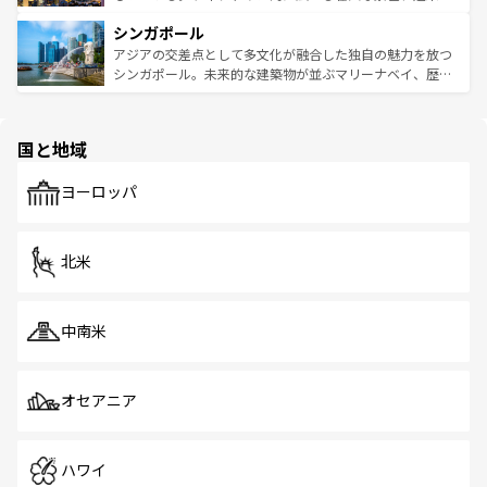
るはずだ。 なお、新着のベトナム情報は
コンテンツ一覧
を
は世界的に有名で、屋台から高級レストランまで味覚を刺
的なアートスポット、そして歴史と現代が融合した町並
参照してほしい。
シンガポール
激する。気候は一年中温暖で、どの季節にも異なる楽しみ
み、どこを訪れても感動するはず。観光スポットが密集し
が待っている。親しみやすいタイの人々、仏教を中心とし
ており、効率よく見どころを回れるのも魅力。息をのむよ
アジアの交差点として多文化が融合した独自の魅力を放つ
た文化、そして多様な観光資源が、訪れる旅人を魅了し続
うな絶景から文化的な体験まで、香港を存分に楽しみ尽く
シンガポール。未来的な建築物が並ぶマリーナベイ、歴史
ける。 なお、新着のタイ情報は
コンテンツ一覧
を参照して
そう。 なお、新着の香港情報は
コンテンツ一覧
を参照して
と伝統を感じられるエスニックタウン、多数の緑豊かな公
ほしい。
ほしい。
園や自然保護区など、自然が調和した近代的な景観と文化
の多様性あふれるカラフルな町は、どこを歩いても新しい
国と地域
発見がある。さらに、治安のよさや充実した公共交通機関
も、旅行者にとっては魅力的なポイント。グルメも豊富
で、ホーカーズは地元の風情を楽しめる外せないスポット
ヨーロッパ
だ。訪れる人を飽きさせないシンガポールで、多様な魅力
を体感しよう。 なお、新着のシンガポール情報は
コンテン
ツ一覧
を参照してほしい。
北米
中南米
オセアニア
ハワイ