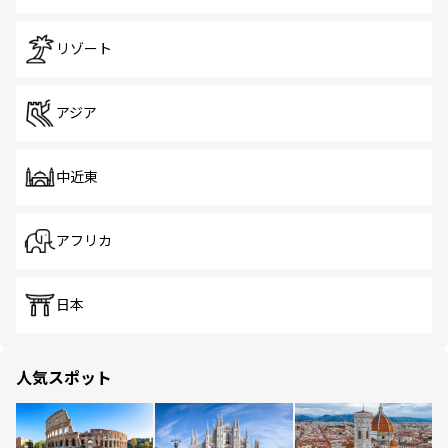
リゾート
アジア
中近東
アフリカ
日本
人気スポット