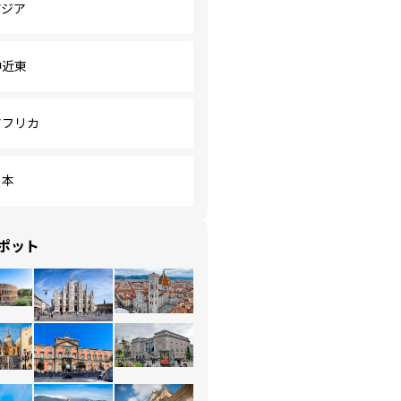
アジア
中近東
アフリカ
日本
ポット