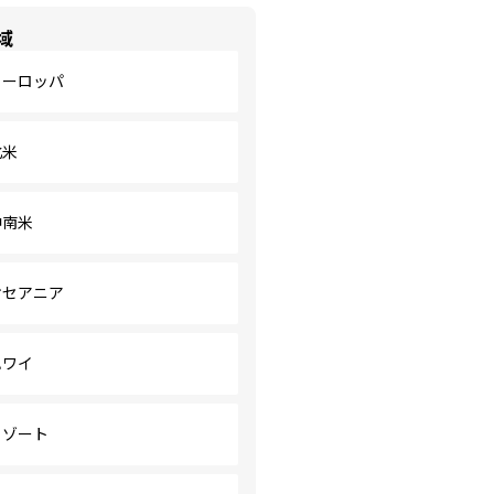
域
ヨーロッパ
北米
中南米
オセアニア
ハワイ
リゾート