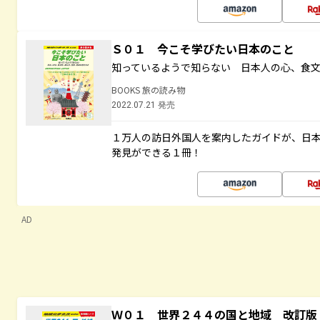
Ｓ０１ 今こそ学びたい日本のこと
知っているようで知らない 日本人の心、食
BOOKS 旅の読み物
2022.07.21 発売
１万人の訪日外国人を案内したガイドが、日
発見ができる１冊！
AD
Ｗ０１ 世界２４４の国と地域 改訂版