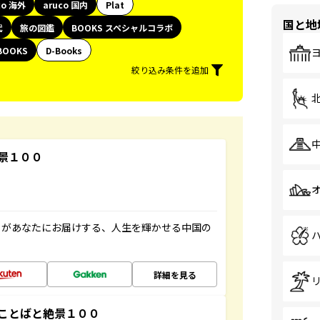
co 海外
aruco 国内
Plat
国と地
代
旅の図鑑
BOOKS スペシャルコラボ
BOOKS
D-Books
絞り込み条件を追加
景１００
」があなたにお届けする、人生を輝かせる中国の
詳細を見る
ことばと絶景１００