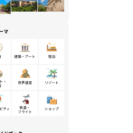
ーマ
食
建築・アート
宿泊
ト・
世界遺産
リゾート
戦
鉄道・
ビティ
ショップ
フライト