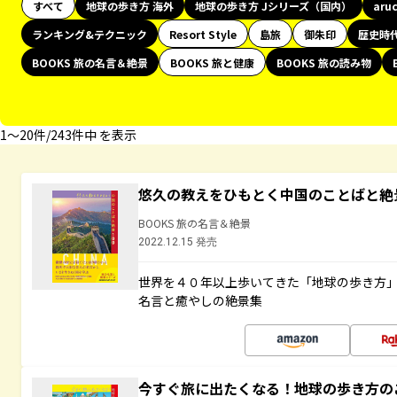
すべて
地球の歩き方 海外
地球の歩き方 Jシリーズ（国内）
aru
ランキング&テクニック
Resort Style
島旅
御朱印
歴史時
BOOKS 旅の名言＆絶景
BOOKS 旅と健康
BOOKS 旅の読み物
1〜20件/243件中 を表示
悠久の教えをひもとく中国のことばと絶
BOOKS 旅の名言＆絶景
2022.12.15 発売
世界を４０年以上歩いてきた「地球の歩き方
名言と癒やしの絶景集
今すぐ旅に出たくなる！地球の歩き方の