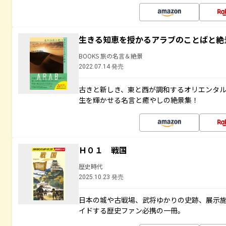
生きる知恵を授かるアラブのことばと絶
BOOKS 旅の名言＆絶景
2022.07.14 発売
古きと新しき、東と西が調和するオリエンタ
生を輝かせる名言と癒やしの絶景集！
Ｈ０１ 戦国
歴史時代
2025.10.23 発売
日本の城や古戦場、武将ゆかりの史跡、展示
イドする歴史ファン必携の一冊。