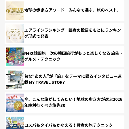
地球の歩き方アワード みんなで選ぶ、旅のベスト。
エアラインランキング 読者の投票をもとにランキン
グ形式で発表
Next韓国旅 次の韓国旅行がもっと楽しくなる 旅先・
グルメ・テクニック
旬な“あの人”が「旅」をテーマに語るインタビュー連
載 MY TRAVEL STORY
今、こんな旅がしてみたい！地球の歩き方が選ぶ2026
年絶対行くべき旅先30
コスパもタイパもかなえる！賢者の旅テクニック