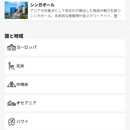
参照してほしい。
シンガポール
激する。気候は一年中温暖で、どの季節にも異なる楽しみ
み、どこを訪れても感動するはず。観光スポットが密集し
が待っている。親しみやすいタイの人々、仏教を中心とし
ており、効率よく見どころを回れるのも魅力。息をのむよ
アジアの交差点として多文化が融合した独自の魅力を放つ
た文化、そして多様な観光資源が、訪れる旅人を魅了し続
うな絶景から文化的な体験まで、香港を存分に楽しみ尽く
シンガポール。未来的な建築物が並ぶマリーナベイ、歴史
ける。 なお、新着のタイ情報は
コンテンツ一覧
を参照して
そう。 なお、新着の香港情報は
コンテンツ一覧
を参照して
と伝統を感じられるエスニックタウン、多数の緑豊かな公
ほしい。
ほしい。
園や自然保護区など、自然が調和した近代的な景観と文化
の多様性あふれるカラフルな町は、どこを歩いても新しい
国と地域
発見がある。さらに、治安のよさや充実した公共交通機関
も、旅行者にとっては魅力的なポイント。グルメも豊富
で、ホーカーズは地元の風情を楽しめる外せないスポット
ヨーロッパ
だ。訪れる人を飽きさせないシンガポールで、多様な魅力
を体感しよう。 なお、新着のシンガポール情報は
コンテン
ツ一覧
を参照してほしい。
北米
中南米
オセアニア
ハワイ