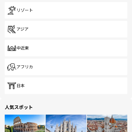
リゾート
アジア
中近東
アフリカ
日本
人気スポット