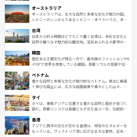
ストーン国立公園といった絶景が堪能できる。さらに、南
秘を感じたいなら、火山が生み出した壮大な景観を誇るハ
オーストラリア
部のニューオーリンズでは、音楽と美食が融合した独特の
ワイ島は見逃せない。また、定番の観光地といえばオアフ
文化が魅力。旅行者はアメリカの各地域で異なる魅力を楽
島だが、静かな自然を求めるならマウイ島やカウアイ島が
オーストラリアは、壮大な自然と多様な文化が魅力の国。
しみながら、その多様性と豊かな歴史を感じることができ
おすすめ。エメラルドグリーンに輝く海をはじめ、豊かな
シドニーのシンボルであるシドニー・オペラハウス、オー
るだろう。車でのロードトリップや列車の旅も、アメリカ
文化や歴史が息づいている。「アロハスピリット」と呼ば
ストラリア東海岸北部に広がる大サンゴ礁地帯グレートバ
ならではの贅沢な旅のスタイルだ。 なお、新着のアメリカ
台湾
れるおもてなしの心で訪れる人々を迎えてくれるハワイの
リアリーフや大陸中央部にそびえるウルル（エアーズロッ
情報は
コンテンツ一覧
を参照してほしい。
人々、おいしいローカルフードやハワイアンミュージッ
ク）、タスマニアの美しい原生林やケアンズの熱帯雨林な
日本から約４時間ほどでたどり着く台湾は、多彩な文化と
ク、伝統的なフラダンスなど、すべてがハワイの魅力を彩
ど、見どころがたくさん。また、カフェやワイン、オージ
自然が織りなす魅力的な観光地。活気あふれる大都市の台
っている。訪れるたびに新しい発見と感動が待っているハ
ービーフなどの食文化も豊かで、美味しいものであふれて
北やノスタルジックな町並みが人気な九份（ジォウフェ
ワイを、存分に味わってほしい。 なお、新着のハワイ情報
韓国
いる。アクティビティも充実しており、サーフィンやダイ
ン）、静ひつな山岳地帯である台湾東部など、都市の喧騒
は
コンテンツ一覧
を参照してほしい。
ビング、ハイキングなど、アウトドア好きにはたまらな
と山間の静けさが共存しており、訪れる人に新しい発見と
歴史ある王朝文化が残る一方で、最先端のファッションやK
い。オーストラリアの多彩な魅力を存分に味わいつくそ
驚きをもたらしてくれる。また、奥深い台湾の食文化も魅
-POPで世界を席巻している韓国。首都ソウルの宮殿や伝統
う。 なお、新着のオーストラリア情報は
コンテンツ一覧
を
力で、夜市などの屋台グルメから高級料理、ヘルシーで美
家屋が並ぶエリアでは韓国の歴史と文化に浸ることがで
参照してほしい。
ベトナム
容にもいいと評判のスイーツなど、バラエティ豊かな料理
き、地方に足を延ばせば四季折々の自然美を楽しむことが
が味わえる。 なお、新着の台湾情報は
コンテンツ一覧
を参
できる。そして、キムチや焼肉、絶品のストリートフード
豊かな自然と多様な文化が魅力的なベトナム。南北に細長
照してほしい。
まで、さまざまな韓国料理が待っている。夜には、韓国な
く伸びる国土には、広大な田園風景や青々とした山々、世
らではのナイトライフも堪能できる。あたたかいホスピタ
界遺産に登録された壮大な自然景観が点在し、都市部では
タイ
リティに包まれながら、韓国の多彩な魅力を心ゆくまで味
急速な発展と共に伝統が息づく。ハノイの古い町並みやホ
わってみてほしい。 なお、新着の韓国情報は
コンテンツ一
ーチミン市のフランス統治時代の建物も、独特の雰囲気を
タイは、東南アジアに位置する豊かな自然と歴史が息づく
覧
を参照してほしい。
醸し出している。また、バラエティの豊かさとおいしさで
国だ。首都バンコクは高層ビルが立ち並ぶ一方、伝統的な
世界中の食通を魅了してやまないベトナム料理も魅力のひ
寺院や市場がいたるところに点在し、古きよき文化と現代
香港
とつ。フォーやバインミー、ベトナムコーヒーなどは、ぜ
の活気が交差している。北部ではチェンマイなどの山岳地
ひ現地で味わいたい。どの地域を訪れてもあたたかい人々
帯で自然と触れ合い、南部ではプーケットやクラビの美し
アジアと西洋の文化が交わる香港は、特有のエネルギーを
が旅行者を迎えてくれるので、きっと忘れられない旅にな
いビーチでリゾート気分を楽しむことができる。タイ料理
もっている。ヴィクトリア湾に広がる壮大な景色、近未来
るはずだ。 なお、新着のベトナム情報は
コンテンツ一覧
を
は世界的に有名で、屋台から高級レストランまで味覚を刺
的なアートスポット、そして歴史と現代が融合した町並