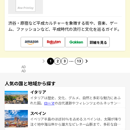
渋谷・原宿など平成カルチャーを象徴する街や、音楽、ゲー
ム、ファッションなど、平成時代の流行と文化を巡るガイド。
詳細を見る
…
1
2
3
13
AD
AD
人気の国と地域から探す
イタリア
イタリアは歴史、文化、グルメ、自然と多彩な魅力にあふ
れた国。
ローマ
の古代遺跡やフィレンツェのルネッサンス
美術、ヴェネツィアの運河など、歴史あるスポットはもち
スペイン
ろん、トスカーナの美しい田園風景やアマルフィ海岸の絶
景など、自然景観も見逃せない。観光の合間には、本場の
イベリア半島のほぼ80％を占めるスペインは、太陽が降り
ピザやパスタなど、絶品のイタリア料理を堪能することも
注ぐ地中海沿岸から雄大なピレネー山脈まで、多彩な自然
できる。朝目覚めてから夜眠るまで、すべての瞬間を楽し
と文化が詰まったヨーロッパ屈指の旅行先だ。多様な地域