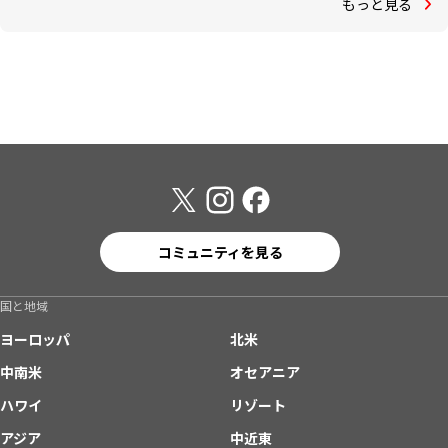
もっと見る
コミュニティを見る
国と地域
ヨーロッパ
北米
中南米
オセアニア
ハワイ
リゾート
アジア
中近東