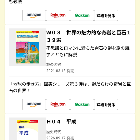
も必読
詳細を見る
Ｗ０３ 世界の魅力的な奇岩と巨石１
３９選
不思議とロマンに満ちた岩石の謎を旅の雑
学とともに解説
旅の図鑑
2021.03.18 発売
「地球の歩き方」図鑑シリーズ第３弾は、謎だらけの奇岩と巨
石の世界！
詳細を見る
Ｈ０４ 平成
歴史時代
2026.09.17 発売