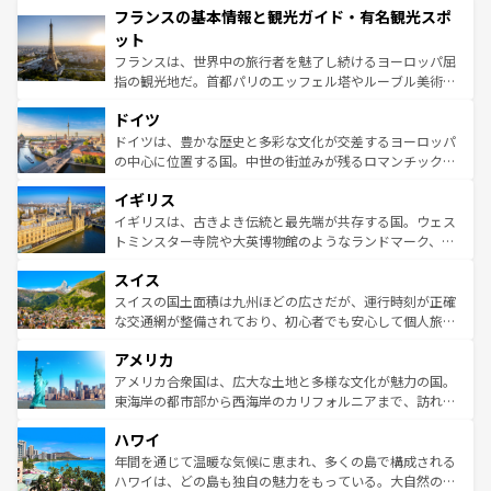
フランスの基本情報と観光ガイド・有名観光スポ
ませてくれるイタリアで、忘れられない旅をしてみよう！
文化が根付くこの国では、情熱的なフラメンコ、熱気あふ
なお、新着のイタリア情報は
コンテンツ一覧
を参照してほ
れる闘牛、そして美味しいタパスが生活の一部となってい
ット
しい。
る。首都マドリードの洗練された雰囲気や、バルセロナの
フランスは、世界中の旅行者を魅了し続けるヨーロッパ屈
アートに溢れた街角から、地方では古代ローマ遺跡や中世
指の観光地だ。首都パリのエッフェル塔やルーブル美術館
の城塞都市、穏やかなビーチリゾートまで多彩な表情を見
といった象徴的なスポットから、田舎町の古風な美しさま
せる。地方によって風土や気候が異なるスペインはその個
ドイツ
で、幅広い魅力が詰まっている。華麗な宮殿、歴史的な大
性で訪れる人を魅了する。 なお、新着のスペイン情報は
コ
聖堂、美しいビーチ、そして豊かな自然が、訪れる者を心
ドイツは、豊かな歴史と多彩な文化が交差するヨーロッパ
ンテンツ一覧
を参照してほしい。
から魅了する。また、フランスは美食の国としても知ら
の中心に位置する国。中世の街並みが残るロマンチック街
れ、フランス料理はユネスコ無形文化遺産にも登録されて
道から、未来を先取りするようなモダンな都市まで多様な
イギリス
いる。シャンパンの発祥地であるランス、プロヴァンスの
顔を持つこの国は、どこを歩いても飽きることがない。ベ
香り高いラベンダー畑など、多彩な楽しみ方が可能だ。さ
ルリンの文化的活気、バイエルン州のアルプスの絶景、そ
イギリスは、古きよき伝統と最先端が共存する国。ウェス
らに、パリ以外の地域にも魅力が溢れており、どの街角に
してライン川沿いのワイン畑といった風景は必見。ビール
トミンスター寺院や大英博物館のようなランドマーク、歴
も豊かな歴史と文化が息づいている。パリ以外の個性あふ
とソーセージを味わいながら地元の人と過ごす楽しい時間
史ある大学都市、美しい丘陵地帯や牧歌的な風景など、エ
れる地方に足を運ぶとそれぞれで全く異なる文化を体験で
スイス
は、お酒好きな人にはぜひ体験してほしい。 なお、新着の
リアごとに異なる魅力がある。また、優雅なアフタヌーン
きるだろう。 なお、新着のフランス情報は
コンテンツ一覧
ドイツ情報は
コンテンツ一覧
を参照してほしい。
ティー、ビール好きにはたまらない英国パブ、サッカー観
スイスの国土面積は九州ほどの広さだが、運行時刻が正確
を参照してほしい。
戦など、本場だからこそできる体験も豊富。イギリスを旅
な交通網が整備されており、初心者でも安心して個人旅行
して楽しみつくそう。 なお、新着のイギリス情報は
コンテ
を楽しめる。日本同様に時刻表どおりの旅が可能だ。中世
アメリカ
ンツ一覧
を参照してほしい。
の建物がそのまま残る町や、スイスならではのユニークな
博物館もあり、アルプス観光だけでなく町歩きも満喫する
アメリカ合衆国は、広大な土地と多様な文化が魅力の国。
ことができる。国民の所得が高いため物価も高いが、旅行
東海岸の都市部から西海岸のカリフォルニアまで、訪れる
者向けの交通パス提供のサービスもあり、うまく活用すれ
場所ごとに異なる風景と体験が待っている。ニューヨーク
ハワイ
ば市内交通費無料で観光を楽しむこともできる。 なお、新
のような巨大都市は、観光、ショッピング、エンターテイ
着のスイス情報は
コンテンツ一覧
を参照してほしい。
ンメントが詰まった刺激的なスポットだ。一方、アメリカ
年間を通じて温暖な気候に恵まれ、多くの島で構成される
西部には大自然が広がり、グランドキャニオンやイエロー
ハワイは、どの島も独自の魅力をもっている。大自然の神