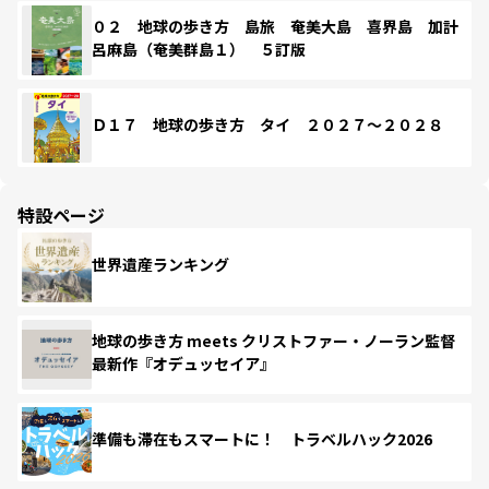
０２ 地球の歩き方 島旅 奄美大島 喜界島 加計
呂麻島（奄美群島１） ５訂版
Ｄ１７ 地球の歩き方 タイ ２０２７～２０２８
特設ページ
世界遺産ランキング
地球の歩き方 meets クリストファー・ノーラン監督
最新作『オデュッセイア』
準備も滞在もスマートに！ トラベルハック2026