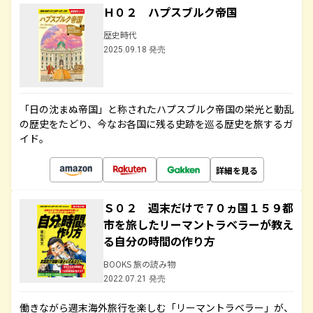
Ｈ０２ ハプスブルク帝国
歴史時代
2025.09.18 発売
「日の沈まぬ帝国」と称されたハプスブルク帝国の栄光と動乱
の歴史をたどり、今なお各国に残る史跡を巡る歴史を旅するガ
イド。
詳細を見る
Ｓ０２ 週末だけで７０ヵ国１５９都
市を旅したリーマントラベラーが教え
る自分の時間の作り方
BOOKS 旅の読み物
2022.07.21 発売
働きながら週末海外旅行を楽しむ「リーマントラベラー」が、