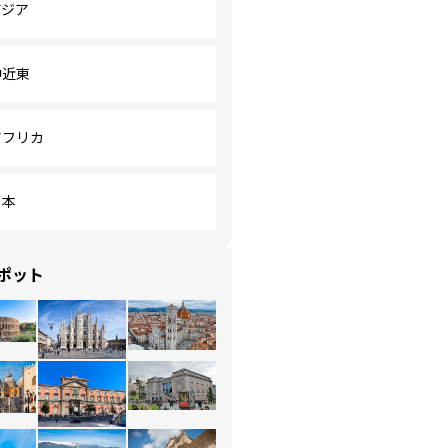
アジア
中近東
アフリカ
日本
ポット