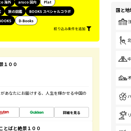
co 海外
aruco 国内
Plat
国と地
代
旅の図鑑
BOOKS スペシャルコラボ
BOOKS
D-Books
絞り込み条件を追加
景１００
」があなたにお届けする、人生を輝かせる中国の
詳細を見る
ことばと絶景１００