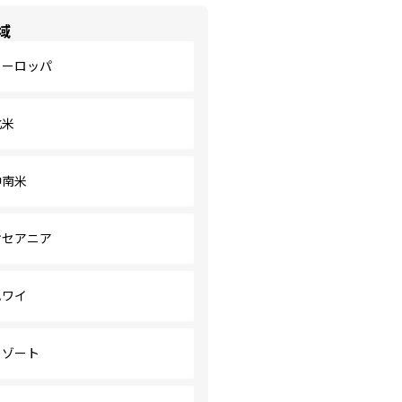
域
ヨーロッパ
北米
中南米
オセアニア
ハワイ
リゾート