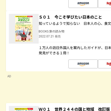
Ｓ０１ 今こそ学びたい日本のこと
知っているようで知らない 日本人の心、食
BOOKS 旅の読み物
2022.07.21 発売
１万人の訪日外国人を案内したガイドが、日
発見ができる１冊！
AD
Ｗ０１ 世界２４４の国と地域 改訂版