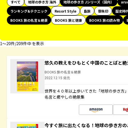
すべて
地球の歩き方 海外
地球の歩き方 Jシリーズ（国内）
aru
ランキング&テクニック
Resort Style
島旅
御朱印
歴史時
BOOKS 旅の名言＆絶景
BOOKS 旅と健康
BOOKS 旅の読み物
1〜20件/209件中 を表示
悠久の教えをひもとく中国のことばと絶
BOOKS 旅の名言＆絶景
2022.12.15 発売
世界を４０年以上歩いてきた「地球の歩き方
名言と癒やしの絶景集
今すぐ旅に出たくなる！地球の歩き方の