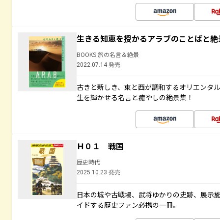
生きる知恵を授かるアラブのことばと絶
BOOKS 旅の名言＆絶景
2022.07.14 発売
古きと新しき、東と西が調和するオリエンタ
生を輝かせる名言と癒やしの絶景集！
Ｈ０１ 戦国
歴史時代
2025.10.23 発売
日本の城や古戦場、武将ゆかりの史跡、展示
イドする歴史ファン必携の一冊。