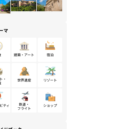
ーマ
食
建築・アート
宿泊
ト・
世界遺産
リゾート
戦
鉄道・
ビティ
ショップ
フライト