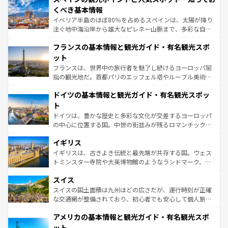
景など、自然景観も見逃せない。観光の合間には、本場の
くべき基本情報
ピザやパスタなど、絶品のイタリア料理を堪能することも
イベリア半島のほぼ80％を占めるスペインは、太陽が降り
できる。朝目覚めてから夜眠るまで、すべての瞬間を楽し
注ぐ地中海沿岸から雄大なピレネー山脈まで、多彩な自然
ませてくれるイタリアで、忘れられない旅をしてみよう！
と文化が詰まったヨーロッパ屈指の旅行先だ。多様な地域
なお、新着のイタリア情報は
コンテンツ一覧
を参照してほ
フランスの基本情報と観光ガイド・有名観光スポ
文化が根付くこの国では、情熱的なフラメンコ、熱気あふ
しい。
れる闘牛、そして美味しいタパスが生活の一部となってい
ット
る。首都マドリードの洗練された雰囲気や、バルセロナの
フランスは、世界中の旅行者を魅了し続けるヨーロッパ屈
アートに溢れた街角から、地方では古代ローマ遺跡や中世
指の観光地だ。首都パリのエッフェル塔やルーブル美術館
の城塞都市、穏やかなビーチリゾートまで多彩な表情を見
といった象徴的なスポットから、田舎町の古風な美しさま
せる。地方によって風土や気候が異なるスペインはその個
ドイツの基本情報と観光ガイド・有名観光スポッ
で、幅広い魅力が詰まっている。華麗な宮殿、歴史的な大
性で訪れる人を魅了する。 なお、新着のスペイン情報は
コ
聖堂、美しいビーチ、そして豊かな自然が、訪れる者を心
ト
ンテンツ一覧
を参照してほしい。
から魅了する。また、フランスは美食の国としても知ら
ドイツは、豊かな歴史と多彩な文化が交差するヨーロッパ
れ、フランス料理はユネスコ無形文化遺産にも登録されて
の中心に位置する国。中世の街並みが残るロマンチック街
いる。シャンパンの発祥地であるランス、プロヴァンスの
道から、未来を先取りするようなモダンな都市まで多様な
香り高いラベンダー畑など、多彩な楽しみ方が可能だ。さ
イギリス
顔を持つこの国は、どこを歩いても飽きることがない。ベ
らに、パリ以外の地域にも魅力が溢れており、どの街角に
ルリンの文化的活気、バイエルン州のアルプスの絶景、そ
イギリスは、古きよき伝統と最先端が共存する国。ウェス
も豊かな歴史と文化が息づいている。パリ以外の個性あふ
してライン川沿いのワイン畑といった風景は必見。ビール
トミンスター寺院や大英博物館のようなランドマーク、歴
れる地方に足を運ぶとそれぞれで全く異なる文化を体験で
とソーセージを味わいながら地元の人と過ごす楽しい時間
史ある大学都市、美しい丘陵地帯や牧歌的な風景など、エ
きるだろう。 なお、新着のフランス情報は
コンテンツ一覧
スイス
は、お酒好きな人にはぜひ体験してほしい。 なお、新着の
リアごとに異なる魅力がある。また、優雅なアフタヌーン
を参照してほしい。
ドイツ情報は
コンテンツ一覧
を参照してほしい。
ティー、ビール好きにはたまらない英国パブ、サッカー観
スイスの国土面積は九州ほどの広さだが、運行時刻が正確
戦など、本場だからこそできる体験も豊富。イギリスを旅
な交通網が整備されており、初心者でも安心して個人旅行
して楽しみつくそう。 なお、新着のイギリス情報は
コンテ
を楽しめる。日本同様に時刻表どおりの旅が可能だ。中世
アメリカの基本情報と観光ガイド・有名観光スポ
ンツ一覧
を参照してほしい。
の建物がそのまま残る町や、スイスならではのユニークな
博物館もあり、アルプス観光だけでなく町歩きも満喫する
ット