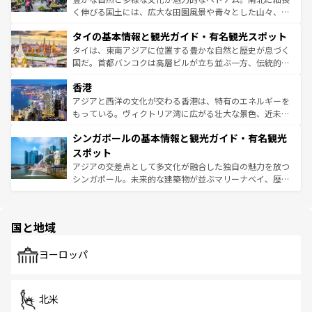
らではのナイトライフも堪能できる。あたたかいホスピタ
く伸びる国土には、広大な田園風景や青々とした山々、世
リティに包まれながら、韓国の多彩な魅力を心ゆくまで味
界遺産に登録された壮大な自然景観が点在し、都市部では
わってみてほしい。 なお、新着の韓国情報は
コンテンツ一
タイの基本情報と観光ガイド・有名観光スポット
急速な発展と共に伝統が息づく。ハノイの古い町並みやホ
覧
を参照してほしい。
ーチミン市のフランス統治時代の建物も、独特の雰囲気を
タイは、東南アジアに位置する豊かな自然と歴史が息づく
醸し出している。また、バラエティの豊かさとおいしさで
国だ。首都バンコクは高層ビルが立ち並ぶ一方、伝統的な
世界中の食通を魅了してやまないベトナム料理も魅力のひ
寺院や市場がいたるところに点在し、古きよき文化と現代
香港
とつ。フォーやバインミー、ベトナムコーヒーなどは、ぜ
の活気が交差している。北部ではチェンマイなどの山岳地
ひ現地で味わいたい。どの地域を訪れてもあたたかい人々
帯で自然と触れ合い、南部ではプーケットやクラビの美し
アジアと西洋の文化が交わる香港は、特有のエネルギーを
が旅行者を迎えてくれるので、きっと忘れられない旅にな
いビーチでリゾート気分を楽しむことができる。タイ料理
もっている。ヴィクトリア湾に広がる壮大な景色、近未来
るはずだ。 なお、新着のベトナム情報は
コンテンツ一覧
を
は世界的に有名で、屋台から高級レストランまで味覚を刺
的なアートスポット、そして歴史と現代が融合した町並
参照してほしい。
シンガポールの基本情報と観光ガイド・有名観光
激する。気候は一年中温暖で、どの季節にも異なる楽しみ
み、どこを訪れても感動するはず。観光スポットが密集し
が待っている。親しみやすいタイの人々、仏教を中心とし
ており、効率よく見どころを回れるのも魅力。息をのむよ
スポット
た文化、そして多様な観光資源が、訪れる旅人を魅了し続
うな絶景から文化的な体験まで、香港を存分に楽しみ尽く
アジアの交差点として多文化が融合した独自の魅力を放つ
ける。 なお、新着のタイ情報は
コンテンツ一覧
を参照して
そう。 なお、新着の香港情報は
コンテンツ一覧
を参照して
シンガポール。未来的な建築物が並ぶマリーナベイ、歴史
ほしい。
ほしい。
と伝統を感じられるエスニックタウン、多数の緑豊かな公
園や自然保護区など、自然が調和した近代的な景観と文化
の多様性あふれるカラフルな町は、どこを歩いても新しい
国と地域
発見がある。さらに、治安のよさや充実した公共交通機関
も、旅行者にとっては魅力的なポイント。グルメも豊富
で、ホーカーズは地元の風情を楽しめる外せないスポット
ヨーロッパ
だ。訪れる人を飽きさせないシンガポールで、多様な魅力
を体感しよう。 なお、新着のシンガポール情報は
コンテン
ツ一覧
を参照してほしい。
北米