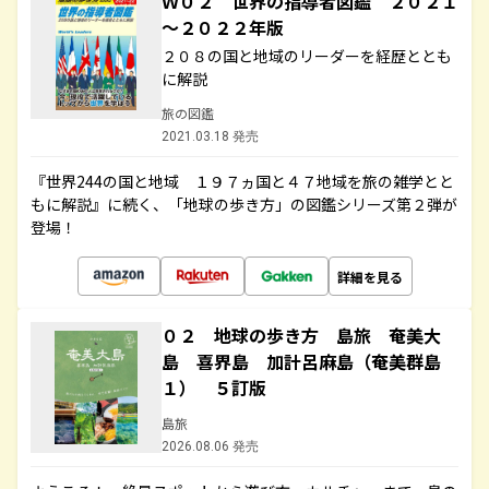
Ｗ０２ 世界の指導者図鑑 ２０２１
～２０２２年版
２０８の国と地域のリーダーを経歴ととも
に解説
旅の図鑑
2021.03.18 発売
『世界244の国と地域 １９７ヵ国と４７地域を旅の雑学とと
もに解説』に続く、「地球の歩き方」の図鑑シリーズ第２弾が
登場！
詳細を見る
０２ 地球の歩き方 島旅 奄美大
島 喜界島 加計呂麻島（奄美群島
１） ５訂版
島旅
2026.08.06 発売