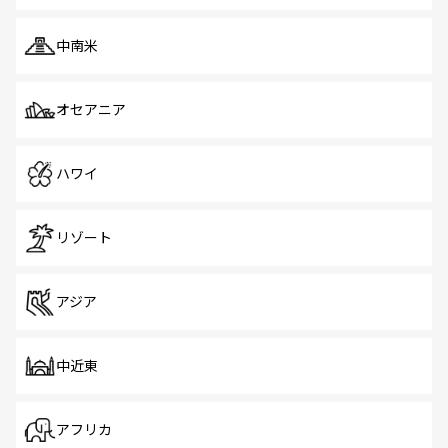
中南米
オセアニア
ハワイ
リゾート
アジア
中近東
アフリカ