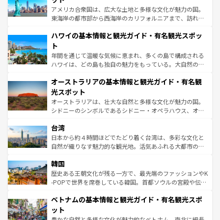
ことができる。国民の所得が高いため物価も高いが、旅行
アメリカ合衆国は、広大な土地と多様な文化が魅力の国。
者向けの交通パス提供のサービスもあり、うまく活用すれ
東海岸の都市部から西海岸のカリフォルニアまで、訪れる
ば市内交通費無料で観光を楽しむこともできる。 なお、新
場所ごとに異なる風景と体験が待っている。ニューヨーク
着のスイス情報は
コンテンツ一覧
を参照してほしい。
ハワイの基本情報と観光ガイド・有名観光スポッ
のような巨大都市は、観光、ショッピング、エンターテイ
ンメントが詰まった刺激的なスポットだ。一方、アメリカ
ト
西部には大自然が広がり、グランドキャニオンやイエロー
年間を通じて温暖な気候に恵まれ、多くの島で構成される
ストーン国立公園といった絶景が堪能できる。さらに、南
ハワイは、どの島も独自の魅力をもっている。大自然の神
部のニューオーリンズでは、音楽と美食が融合した独特の
秘を感じたいなら、火山が生み出した壮大な景観を誇るハ
文化が魅力。旅行者はアメリカの各地域で異なる魅力を楽
オーストラリアの基本情報と観光ガイド・有名観
ワイ島は見逃せない。また、定番の観光地といえばオアフ
しみながら、その多様性と豊かな歴史を感じることができ
島だが、静かな自然を求めるならマウイ島やカウアイ島が
光スポット
るだろう。車でのロードトリップや列車の旅も、アメリカ
おすすめ。エメラルドグリーンに輝く海をはじめ、豊かな
オーストラリアは、壮大な自然と多様な文化が魅力の国。
ならではの贅沢な旅のスタイルだ。 なお、新着のアメリカ
文化や歴史が息づいている。「アロハスピリット」と呼ば
シドニーのシンボルであるシドニー・オペラハウス、オー
情報は
コンテンツ一覧
を参照してほしい。
れるおもてなしの心で訪れる人々を迎えてくれるハワイの
ストラリア東海岸北部に広がる大サンゴ礁地帯グレートバ
人々、おいしいローカルフードやハワイアンミュージッ
台湾
リアリーフや大陸中央部にそびえるウルル（エアーズロッ
ク、伝統的なフラダンスなど、すべてがハワイの魅力を彩
ク）、タスマニアの美しい原生林やケアンズの熱帯雨林な
日本から約４時間ほどでたどり着く台湾は、多彩な文化と
っている。訪れるたびに新しい発見と感動が待っているハ
ど、見どころがたくさん。また、カフェやワイン、オージ
自然が織りなす魅力的な観光地。活気あふれる大都市の台
ワイを、存分に味わってほしい。 なお、新着のハワイ情報
ービーフなどの食文化も豊かで、美味しいものであふれて
北やノスタルジックな町並みが人気な九份（ジォウフェ
は
コンテンツ一覧
を参照してほしい。
韓国
いる。アクティビティも充実しており、サーフィンやダイ
ン）、静ひつな山岳地帯である台湾東部など、都市の喧騒
ビング、ハイキングなど、アウトドア好きにはたまらな
と山間の静けさが共存しており、訪れる人に新しい発見と
歴史ある王朝文化が残る一方で、最先端のファッションやK
い。オーストラリアの多彩な魅力を存分に味わいつくそ
驚きをもたらしてくれる。また、奥深い台湾の食文化も魅
-POPで世界を席巻している韓国。首都ソウルの宮殿や伝統
う。 なお、新着のオーストラリア情報は
コンテンツ一覧
を
力で、夜市などの屋台グルメから高級料理、ヘルシーで美
家屋が並ぶエリアでは韓国の歴史と文化に浸ることがで
参照してほしい。
ベトナムの基本情報と観光ガイド・有名観光スポ
容にもいいと評判のスイーツなど、バラエティ豊かな料理
き、地方に足を延ばせば四季折々の自然美を楽しむことが
が味わえる。 なお、新着の台湾情報は
コンテンツ一覧
を参
できる。そして、キムチや焼肉、絶品のストリートフード
ット
照してほしい。
まで、さまざまな韓国料理が待っている。夜には、韓国な
豊かな自然と多様な文化が魅力的なベトナム。南北に細長