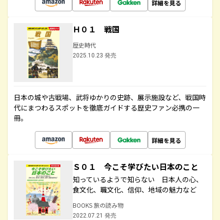
詳細を見る
Ｈ０１ 戦国
歴史時代
2025.10.23 発売
日本の城や古戦場、武将ゆかりの史跡、展示施設など、戦国時
代にまつわるスポットを徹底ガイドする歴史ファン必携の一
冊。
詳細を見る
Ｓ０１ 今こそ学びたい日本のこと
知っているようで知らない 日本人の心、
食文化、職文化、信仰、地域の魅力など
BOOKS 旅の読み物
2022.07.21 発売