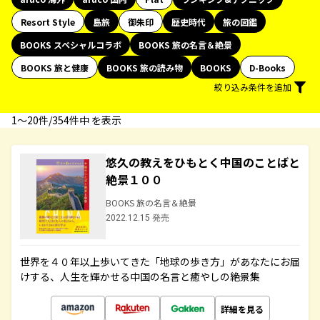
Resort Style
島旅
御朱印
歴史時代
旅の図鑑
BOOKS スペシャルコラボ
BOOKS 旅の名言＆絶景
BOOKS 旅と健康
BOOKS 旅の読み物
BOOKS
D-Books
絞り込み条件を追加
1〜20件/354件中 を表示
悠久の教えをひもとく中国のことばと
絶景１００
BOOKS 旅の名言＆絶景
2022.12.15 発売
世界を４０年以上歩いてきた「地球の歩き方」があなたにお届
けする、人生を輝かせる中国の名言と癒やしの絶景集
詳細を見る