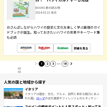
BOOKS 旅の読み物
2024.03.22 発売
おさんぽしながらハワイの歴史と文化を楽しく学ぶ最強のガイ
ドブックが誕生。知っておきたいハワイの年表やキーワード集
も必読
詳細を見る
…
1
2
3
18
AD
AD
人気の国と地域から探す
イタリア
イタリアは歴史、文化、グルメ、自然と多彩な魅力にあふ
れた国。
ローマ
の古代遺跡やフィレンツェのルネッサンス
美術、ヴェネツィアの運河など、歴史あるスポットはもち
スペインの観光ポイントと人気スポット・知ってお
ろん、トスカーナの美しい田園風景やアマルフィ海岸の絶