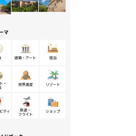
ーマ
食
建築・アート
宿泊
ト・
世界遺産
リゾート
戦
鉄道・
ビティ
ショップ
フライト