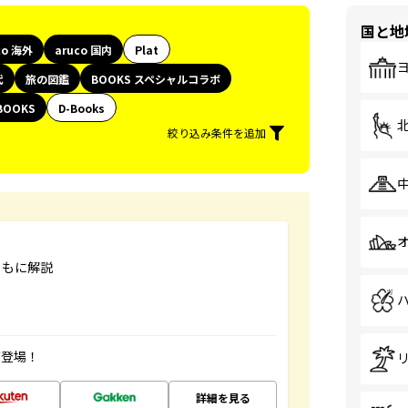
国と地
co 海外
aruco 国内
Plat
代
旅の図鑑
BOOKS スペシャルコラボ
BOOKS
D-Books
絞り込み条件を追加
ともに解説
が登場！
詳細を見る