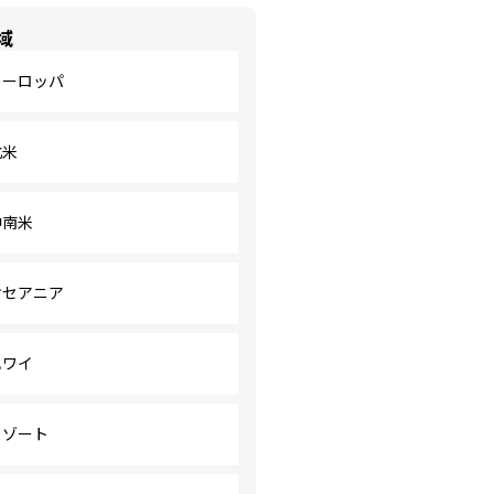
域
ヨーロッパ
北米
中南米
オセアニア
ハワイ
リゾート