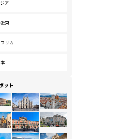
アジア
中近東
アフリカ
日本
ポット