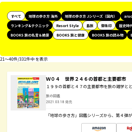
すべて
地球の歩き方 海外
地球の歩き方 Jシリーズ（国内）
aru
ランキング&テクニック
Resort Style
島旅
御朱印
歴史時
BOOKS 旅の名言＆絶景
BOOKS 旅と健康
BOOKS 旅の読み物
21〜40件/331件中 を表示
Ｗ０４ 世界２４６の首都と主要都市
１９９の首都と４７の主要都市を旅の雑学と
旅の図鑑
2021.03.18 発売
「地球の歩き方」図鑑シリーズから、第４弾