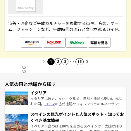
渋谷・原宿など平成カルチャーを象徴する街や、音楽、ゲー
ム、ファッションなど、平成時代の流行と文化を巡るガイド。
詳細を見る
…
1
2
3
15
AD
AD
人気の国と地域から探す
イタリア
イタリアは歴史、文化、グルメ、自然と多彩な魅力にあふ
れた国。
ローマ
の古代遺跡やフィレンツェのルネッサンス
美術、ヴェネツィアの運河など、歴史あるスポットはもち
スペインの観光ポイントと人気スポット・知ってお
ろん、トスカーナの美しい田園風景やアマルフィ海岸の絶
景など、自然景観も見逃せない。観光の合間には、本場の
くべき基本情報
ピザやパスタなど、絶品のイタリア料理を堪能することも
イベリア半島のほぼ80％を占めるスペインは、太陽が降り
できる。朝目覚めてから夜眠るまで、すべての瞬間を楽し