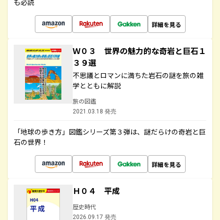
も必読
詳細を見る
Ｗ０３ 世界の魅力的な奇岩と巨石１
３９選
不思議とロマンに満ちた岩石の謎を旅の雑
学とともに解説
旅の図鑑
2021.03.18 発売
「地球の歩き方」図鑑シリーズ第３弾は、謎だらけの奇岩と巨
石の世界！
詳細を見る
Ｈ０４ 平成
歴史時代
2026.09.17 発売