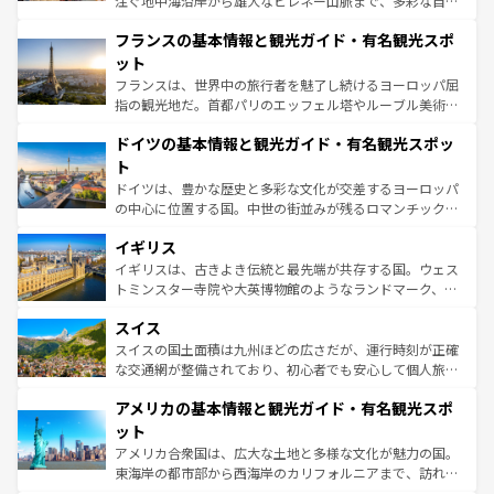
注ぐ地中海沿岸から雄大なピレネー山脈まで、多彩な自然
ませてくれるイタリアで、忘れられない旅をしてみよう！
と文化が詰まったヨーロッパ屈指の旅行先だ。多様な地域
なお、新着のイタリア情報は
コンテンツ一覧
を参照してほ
フランスの基本情報と観光ガイド・有名観光スポ
文化が根付くこの国では、情熱的なフラメンコ、熱気あふ
しい。
れる闘牛、そして美味しいタパスが生活の一部となってい
ット
る。首都マドリードの洗練された雰囲気や、バルセロナの
フランスは、世界中の旅行者を魅了し続けるヨーロッパ屈
アートに溢れた街角から、地方では古代ローマ遺跡や中世
指の観光地だ。首都パリのエッフェル塔やルーブル美術館
の城塞都市、穏やかなビーチリゾートまで多彩な表情を見
といった象徴的なスポットから、田舎町の古風な美しさま
せる。地方によって風土や気候が異なるスペインはその個
ドイツの基本情報と観光ガイド・有名観光スポッ
で、幅広い魅力が詰まっている。華麗な宮殿、歴史的な大
性で訪れる人を魅了する。 なお、新着のスペイン情報は
コ
聖堂、美しいビーチ、そして豊かな自然が、訪れる者を心
ト
ンテンツ一覧
を参照してほしい。
から魅了する。また、フランスは美食の国としても知ら
ドイツは、豊かな歴史と多彩な文化が交差するヨーロッパ
れ、フランス料理はユネスコ無形文化遺産にも登録されて
の中心に位置する国。中世の街並みが残るロマンチック街
いる。シャンパンの発祥地であるランス、プロヴァンスの
道から、未来を先取りするようなモダンな都市まで多様な
香り高いラベンダー畑など、多彩な楽しみ方が可能だ。さ
イギリス
顔を持つこの国は、どこを歩いても飽きることがない。ベ
らに、パリ以外の地域にも魅力が溢れており、どの街角に
ルリンの文化的活気、バイエルン州のアルプスの絶景、そ
イギリスは、古きよき伝統と最先端が共存する国。ウェス
も豊かな歴史と文化が息づいている。パリ以外の個性あふ
してライン川沿いのワイン畑といった風景は必見。ビール
トミンスター寺院や大英博物館のようなランドマーク、歴
れる地方に足を運ぶとそれぞれで全く異なる文化を体験で
とソーセージを味わいながら地元の人と過ごす楽しい時間
史ある大学都市、美しい丘陵地帯や牧歌的な風景など、エ
きるだろう。 なお、新着のフランス情報は
コンテンツ一覧
スイス
は、お酒好きな人にはぜひ体験してほしい。 なお、新着の
リアごとに異なる魅力がある。また、優雅なアフタヌーン
を参照してほしい。
ドイツ情報は
コンテンツ一覧
を参照してほしい。
ティー、ビール好きにはたまらない英国パブ、サッカー観
スイスの国土面積は九州ほどの広さだが、運行時刻が正確
戦など、本場だからこそできる体験も豊富。イギリスを旅
な交通網が整備されており、初心者でも安心して個人旅行
して楽しみつくそう。 なお、新着のイギリス情報は
コンテ
を楽しめる。日本同様に時刻表どおりの旅が可能だ。中世
アメリカの基本情報と観光ガイド・有名観光スポ
ンツ一覧
を参照してほしい。
の建物がそのまま残る町や、スイスならではのユニークな
博物館もあり、アルプス観光だけでなく町歩きも満喫する
ット
ことができる。国民の所得が高いため物価も高いが、旅行
アメリカ合衆国は、広大な土地と多様な文化が魅力の国。
者向けの交通パス提供のサービスもあり、うまく活用すれ
東海岸の都市部から西海岸のカリフォルニアまで、訪れる
ば市内交通費無料で観光を楽しむこともできる。 なお、新
場所ごとに異なる風景と体験が待っている。ニューヨーク