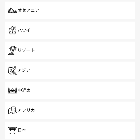
オセアニア
ハワイ
リゾート
アジア
中近東
アフリカ
日本