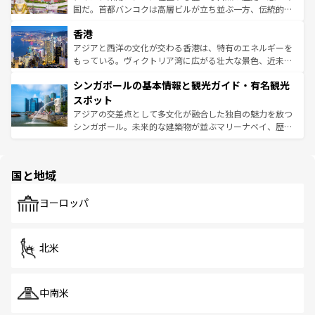
覧
を参照してほしい。
醸し出している。また、バラエティの豊かさとおいしさで
国だ。首都バンコクは高層ビルが立ち並ぶ一方、伝統的な
世界中の食通を魅了してやまないベトナム料理も魅力のひ
寺院や市場がいたるところに点在し、古きよき文化と現代
香港
とつ。フォーやバインミー、ベトナムコーヒーなどは、ぜ
の活気が交差している。北部ではチェンマイなどの山岳地
ひ現地で味わいたい。どの地域を訪れてもあたたかい人々
帯で自然と触れ合い、南部ではプーケットやクラビの美し
アジアと西洋の文化が交わる香港は、特有のエネルギーを
が旅行者を迎えてくれるので、きっと忘れられない旅にな
いビーチでリゾート気分を楽しむことができる。タイ料理
もっている。ヴィクトリア湾に広がる壮大な景色、近未来
るはずだ。 なお、新着のベトナム情報は
コンテンツ一覧
を
は世界的に有名で、屋台から高級レストランまで味覚を刺
的なアートスポット、そして歴史と現代が融合した町並
参照してほしい。
シンガポールの基本情報と観光ガイド・有名観光
激する。気候は一年中温暖で、どの季節にも異なる楽しみ
み、どこを訪れても感動するはず。観光スポットが密集し
が待っている。親しみやすいタイの人々、仏教を中心とし
ており、効率よく見どころを回れるのも魅力。息をのむよ
スポット
た文化、そして多様な観光資源が、訪れる旅人を魅了し続
うな絶景から文化的な体験まで、香港を存分に楽しみ尽く
アジアの交差点として多文化が融合した独自の魅力を放つ
ける。 なお、新着のタイ情報は
コンテンツ一覧
を参照して
そう。 なお、新着の香港情報は
コンテンツ一覧
を参照して
シンガポール。未来的な建築物が並ぶマリーナベイ、歴史
ほしい。
ほしい。
と伝統を感じられるエスニックタウン、多数の緑豊かな公
園や自然保護区など、自然が調和した近代的な景観と文化
の多様性あふれるカラフルな町は、どこを歩いても新しい
国と地域
発見がある。さらに、治安のよさや充実した公共交通機関
も、旅行者にとっては魅力的なポイント。グルメも豊富
で、ホーカーズは地元の風情を楽しめる外せないスポット
ヨーロッパ
だ。訪れる人を飽きさせないシンガポールで、多様な魅力
を体感しよう。 なお、新着のシンガポール情報は
コンテン
ツ一覧
を参照してほしい。
北米
中南米