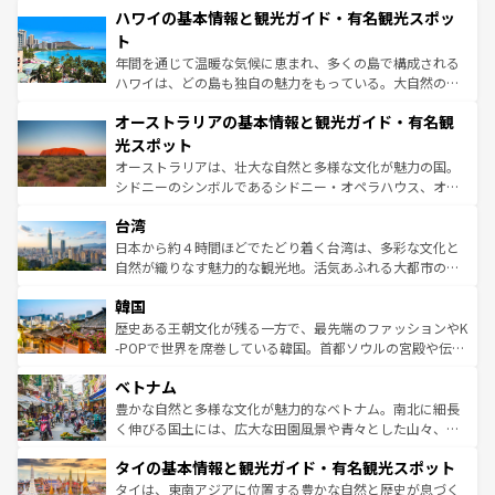
着のスイス情報は
コンテンツ一覧
を参照してほしい。
ハワイの基本情報と観光ガイド・有名観光スポッ
のような巨大都市は、観光、ショッピング、エンターテイ
ンメントが詰まった刺激的なスポットだ。一方、アメリカ
ト
西部には大自然が広がり、グランドキャニオンやイエロー
年間を通じて温暖な気候に恵まれ、多くの島で構成される
ストーン国立公園といった絶景が堪能できる。さらに、南
ハワイは、どの島も独自の魅力をもっている。大自然の神
部のニューオーリンズでは、音楽と美食が融合した独特の
秘を感じたいなら、火山が生み出した壮大な景観を誇るハ
文化が魅力。旅行者はアメリカの各地域で異なる魅力を楽
オーストラリアの基本情報と観光ガイド・有名観
ワイ島は見逃せない。また、定番の観光地といえばオアフ
しみながら、その多様性と豊かな歴史を感じることができ
島だが、静かな自然を求めるならマウイ島やカウアイ島が
光スポット
るだろう。車でのロードトリップや列車の旅も、アメリカ
おすすめ。エメラルドグリーンに輝く海をはじめ、豊かな
オーストラリアは、壮大な自然と多様な文化が魅力の国。
ならではの贅沢な旅のスタイルだ。 なお、新着のアメリカ
文化や歴史が息づいている。「アロハスピリット」と呼ば
シドニーのシンボルであるシドニー・オペラハウス、オー
情報は
コンテンツ一覧
を参照してほしい。
れるおもてなしの心で訪れる人々を迎えてくれるハワイの
ストラリア東海岸北部に広がる大サンゴ礁地帯グレートバ
人々、おいしいローカルフードやハワイアンミュージッ
台湾
リアリーフや大陸中央部にそびえるウルル（エアーズロッ
ク、伝統的なフラダンスなど、すべてがハワイの魅力を彩
ク）、タスマニアの美しい原生林やケアンズの熱帯雨林な
日本から約４時間ほどでたどり着く台湾は、多彩な文化と
っている。訪れるたびに新しい発見と感動が待っているハ
ど、見どころがたくさん。また、カフェやワイン、オージ
自然が織りなす魅力的な観光地。活気あふれる大都市の台
ワイを、存分に味わってほしい。 なお、新着のハワイ情報
ービーフなどの食文化も豊かで、美味しいものであふれて
北やノスタルジックな町並みが人気な九份（ジォウフェ
は
コンテンツ一覧
を参照してほしい。
韓国
いる。アクティビティも充実しており、サーフィンやダイ
ン）、静ひつな山岳地帯である台湾東部など、都市の喧騒
ビング、ハイキングなど、アウトドア好きにはたまらな
と山間の静けさが共存しており、訪れる人に新しい発見と
歴史ある王朝文化が残る一方で、最先端のファッションやK
い。オーストラリアの多彩な魅力を存分に味わいつくそ
驚きをもたらしてくれる。また、奥深い台湾の食文化も魅
-POPで世界を席巻している韓国。首都ソウルの宮殿や伝統
う。 なお、新着のオーストラリア情報は
コンテンツ一覧
を
力で、夜市などの屋台グルメから高級料理、ヘルシーで美
家屋が並ぶエリアでは韓国の歴史と文化に浸ることがで
参照してほしい。
ベトナム
容にもいいと評判のスイーツなど、バラエティ豊かな料理
き、地方に足を延ばせば四季折々の自然美を楽しむことが
が味わえる。 なお、新着の台湾情報は
コンテンツ一覧
を参
できる。そして、キムチや焼肉、絶品のストリートフード
豊かな自然と多様な文化が魅力的なベトナム。南北に細長
照してほしい。
まで、さまざまな韓国料理が待っている。夜には、韓国な
く伸びる国土には、広大な田園風景や青々とした山々、世
らではのナイトライフも堪能できる。あたたかいホスピタ
界遺産に登録された壮大な自然景観が点在し、都市部では
タイの基本情報と観光ガイド・有名観光スポット
リティに包まれながら、韓国の多彩な魅力を心ゆくまで味
急速な発展と共に伝統が息づく。ハノイの古い町並みやホ
わってみてほしい。 なお、新着の韓国情報は
コンテンツ一
ーチミン市のフランス統治時代の建物も、独特の雰囲気を
タイは、東南アジアに位置する豊かな自然と歴史が息づく