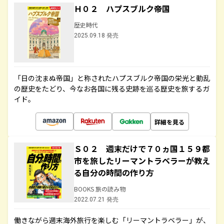
Ｈ０２ ハプスブルク帝国
歴史時代
2025.09.18 発売
「日の沈まぬ帝国」と称されたハプスブルク帝国の栄光と動乱
の歴史をたどり、今なお各国に残る史跡を巡る歴史を旅するガ
イド。
詳細を見る
Ｓ０２ 週末だけで７０ヵ国１５９都
市を旅したリーマントラベラーが教え
る自分の時間の作り方
BOOKS 旅の読み物
2022.07.21 発売
働きながら週末海外旅行を楽しむ「リーマントラベラー」が、