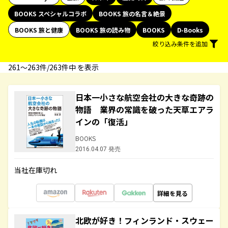
BOOKS スペシャルコラボ
BOOKS 旅の名言＆絶景
BOOKS 旅と健康
BOOKS 旅の読み物
BOOKS
D-Books
絞り込み条件を追加
261〜263件/263件中 を表示
日本一小さな航空会社の大きな奇跡の
物語 業界の常識を破った天草エアラ
インの「復活」
BOOKS
2016.04.07 発売
当社在庫切れ
詳細を見る
北欧が好き！フィンランド・スウェー