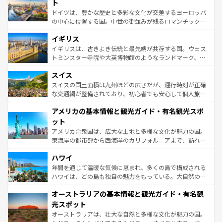
聖堂、美しいビーチ、そして豊かな自然が、訪れる者を心
ト
ンテンツ一覧
を参照してほしい。
から魅了する。また、フランスは美食の国としても知ら
ドイツは、豊かな歴史と多彩な文化が交差するヨーロッパ
れ、フランス料理はユネスコ無形文化遺産にも登録されて
の中心に位置する国。中世の街並みが残るロマンチック街
いる。シャンパンの発祥地であるランス、プロヴァンスの
道から、未来を先取りするようなモダンな都市まで多様な
香り高いラベンダー畑など、多彩な楽しみ方が可能だ。さ
イギリス
顔を持つこの国は、どこを歩いても飽きることがない。ベ
らに、パリ以外の地域にも魅力が溢れており、どの街角に
ルリンの文化的活気、バイエルン州のアルプスの絶景、そ
イギリスは、古きよき伝統と最先端が共存する国。ウェス
も豊かな歴史と文化が息づいている。パリ以外の個性あふ
してライン川沿いのワイン畑といった風景は必見。ビール
トミンスター寺院や大英博物館のようなランドマーク、歴
れる地方に足を運ぶとそれぞれで全く異なる文化を体験で
とソーセージを味わいながら地元の人と過ごす楽しい時間
史ある大学都市、美しい丘陵地帯や牧歌的な風景など、エ
きるだろう。 なお、新着のフランス情報は
コンテンツ一覧
スイス
は、お酒好きな人にはぜひ体験してほしい。 なお、新着の
リアごとに異なる魅力がある。また、優雅なアフタヌーン
を参照してほしい。
ドイツ情報は
コンテンツ一覧
を参照してほしい。
ティー、ビール好きにはたまらない英国パブ、サッカー観
スイスの国土面積は九州ほどの広さだが、運行時刻が正確
戦など、本場だからこそできる体験も豊富。イギリスを旅
な交通網が整備されており、初心者でも安心して個人旅行
して楽しみつくそう。 なお、新着のイギリス情報は
コンテ
を楽しめる。日本同様に時刻表どおりの旅が可能だ。中世
アメリカの基本情報と観光ガイド・有名観光スポ
ンツ一覧
を参照してほしい。
の建物がそのまま残る町や、スイスならではのユニークな
博物館もあり、アルプス観光だけでなく町歩きも満喫する
ット
ことができる。国民の所得が高いため物価も高いが、旅行
アメリカ合衆国は、広大な土地と多様な文化が魅力の国。
者向けの交通パス提供のサービスもあり、うまく活用すれ
東海岸の都市部から西海岸のカリフォルニアまで、訪れる
ば市内交通費無料で観光を楽しむこともできる。 なお、新
場所ごとに異なる風景と体験が待っている。ニューヨーク
着のスイス情報は
コンテンツ一覧
を参照してほしい。
ハワイ
のような巨大都市は、観光、ショッピング、エンターテイ
ンメントが詰まった刺激的なスポットだ。一方、アメリカ
年間を通じて温暖な気候に恵まれ、多くの島で構成される
西部には大自然が広がり、グランドキャニオンやイエロー
ハワイは、どの島も独自の魅力をもっている。大自然の神
ストーン国立公園といった絶景が堪能できる。さらに、南
秘を感じたいなら、火山が生み出した壮大な景観を誇るハ
オーストラリアの基本情報と観光ガイド・有名観
部のニューオーリンズでは、音楽と美食が融合した独特の
ワイ島は見逃せない。また、定番の観光地といえばオアフ
文化が魅力。旅行者はアメリカの各地域で異なる魅力を楽
島だが、静かな自然を求めるならマウイ島やカウアイ島が
光スポット
しみながら、その多様性と豊かな歴史を感じることができ
おすすめ。エメラルドグリーンに輝く海をはじめ、豊かな
オーストラリアは、壮大な自然と多様な文化が魅力の国。
るだろう。車でのロードトリップや列車の旅も、アメリカ
文化や歴史が息づいている。「アロハスピリット」と呼ば