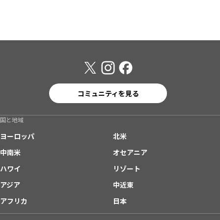
コミュニティを見る
国と地域
ヨーロッパ
北米
中南米
オセアニア
ハワイ
リゾート
アジア
中近東
アフリカ
日本