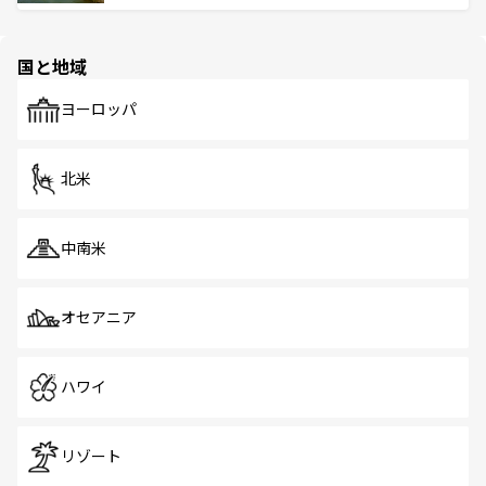
ける。 なお、新着のタイ情報は
コンテンツ一覧
を参照して
そう。 なお、新着の香港情報は
コンテンツ一覧
を参照して
と伝統を感じられるエスニックタウン、多数の緑豊かな公
ほしい。
ほしい。
園や自然保護区など、自然が調和した近代的な景観と文化
の多様性あふれるカラフルな町は、どこを歩いても新しい
国と地域
発見がある。さらに、治安のよさや充実した公共交通機関
も、旅行者にとっては魅力的なポイント。グルメも豊富
で、ホーカーズは地元の風情を楽しめる外せないスポット
ヨーロッパ
だ。訪れる人を飽きさせないシンガポールで、多様な魅力
を体感しよう。 なお、新着のシンガポール情報は
コンテン
ツ一覧
を参照してほしい。
北米
中南米
オセアニア
ハワイ
リゾート