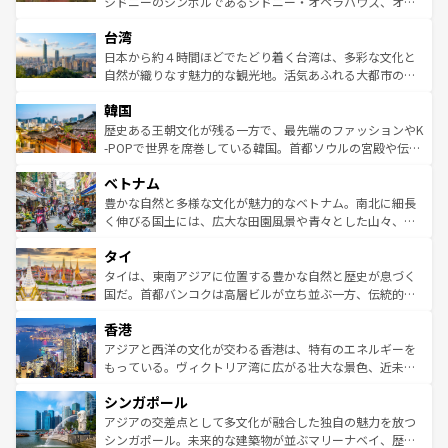
シドニーのシンボルであるシドニー・オペラハウス、オー
ならではの贅沢な旅のスタイルだ。 なお、新着のアメリカ
れるおもてなしの心で訪れる人々を迎えてくれるハワイの
ストラリア東海岸北部に広がる大サンゴ礁地帯グレートバ
情報は
コンテンツ一覧
を参照してほしい。
人々、おいしいローカルフードやハワイアンミュージッ
台湾
リアリーフや大陸中央部にそびえるウルル（エアーズロッ
ク、伝統的なフラダンスなど、すべてがハワイの魅力を彩
ク）、タスマニアの美しい原生林やケアンズの熱帯雨林な
日本から約４時間ほどでたどり着く台湾は、多彩な文化と
っている。訪れるたびに新しい発見と感動が待っているハ
ど、見どころがたくさん。また、カフェやワイン、オージ
自然が織りなす魅力的な観光地。活気あふれる大都市の台
ワイを、存分に味わってほしい。 なお、新着のハワイ情報
ービーフなどの食文化も豊かで、美味しいものであふれて
北やノスタルジックな町並みが人気な九份（ジォウフェ
は
コンテンツ一覧
を参照してほしい。
韓国
いる。アクティビティも充実しており、サーフィンやダイ
ン）、静ひつな山岳地帯である台湾東部など、都市の喧騒
ビング、ハイキングなど、アウトドア好きにはたまらな
と山間の静けさが共存しており、訪れる人に新しい発見と
歴史ある王朝文化が残る一方で、最先端のファッションやK
い。オーストラリアの多彩な魅力を存分に味わいつくそ
驚きをもたらしてくれる。また、奥深い台湾の食文化も魅
-POPで世界を席巻している韓国。首都ソウルの宮殿や伝統
う。 なお、新着のオーストラリア情報は
コンテンツ一覧
を
力で、夜市などの屋台グルメから高級料理、ヘルシーで美
家屋が並ぶエリアでは韓国の歴史と文化に浸ることがで
参照してほしい。
ベトナム
容にもいいと評判のスイーツなど、バラエティ豊かな料理
き、地方に足を延ばせば四季折々の自然美を楽しむことが
が味わえる。 なお、新着の台湾情報は
コンテンツ一覧
を参
できる。そして、キムチや焼肉、絶品のストリートフード
豊かな自然と多様な文化が魅力的なベトナム。南北に細長
照してほしい。
まで、さまざまな韓国料理が待っている。夜には、韓国な
く伸びる国土には、広大な田園風景や青々とした山々、世
らではのナイトライフも堪能できる。あたたかいホスピタ
界遺産に登録された壮大な自然景観が点在し、都市部では
タイ
リティに包まれながら、韓国の多彩な魅力を心ゆくまで味
急速な発展と共に伝統が息づく。ハノイの古い町並みやホ
わってみてほしい。 なお、新着の韓国情報は
コンテンツ一
ーチミン市のフランス統治時代の建物も、独特の雰囲気を
タイは、東南アジアに位置する豊かな自然と歴史が息づく
覧
を参照してほしい。
醸し出している。また、バラエティの豊かさとおいしさで
国だ。首都バンコクは高層ビルが立ち並ぶ一方、伝統的な
世界中の食通を魅了してやまないベトナム料理も魅力のひ
寺院や市場がいたるところに点在し、古きよき文化と現代
香港
とつ。フォーやバインミー、ベトナムコーヒーなどは、ぜ
の活気が交差している。北部ではチェンマイなどの山岳地
ひ現地で味わいたい。どの地域を訪れてもあたたかい人々
帯で自然と触れ合い、南部ではプーケットやクラビの美し
アジアと西洋の文化が交わる香港は、特有のエネルギーを
が旅行者を迎えてくれるので、きっと忘れられない旅にな
いビーチでリゾート気分を楽しむことができる。タイ料理
もっている。ヴィクトリア湾に広がる壮大な景色、近未来
るはずだ。 なお、新着のベトナム情報は
コンテンツ一覧
を
は世界的に有名で、屋台から高級レストランまで味覚を刺
的なアートスポット、そして歴史と現代が融合した町並
参照してほしい。
シンガポール
激する。気候は一年中温暖で、どの季節にも異なる楽しみ
み、どこを訪れても感動するはず。観光スポットが密集し
が待っている。親しみやすいタイの人々、仏教を中心とし
ており、効率よく見どころを回れるのも魅力。息をのむよ
アジアの交差点として多文化が融合した独自の魅力を放つ
た文化、そして多様な観光資源が、訪れる旅人を魅了し続
うな絶景から文化的な体験まで、香港を存分に楽しみ尽く
シンガポール。未来的な建築物が並ぶマリーナベイ、歴史