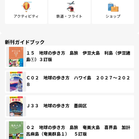
アクティビティ
鉄道・フライト
ショップ
新刊ガイドブック
１５ 地球の歩き方 島旅 伊豆大島 利島（伊豆諸
島①）３訂版
Ｃ０２ 地球の歩き方 ハワイ島 ２０２７～２０２
８
Ｊ３３ 地球の歩き方 墨田区
０２ 地球の歩き方 島旅 奄美大島 喜界島 加計
呂麻島（奄美群島１） ５訂版