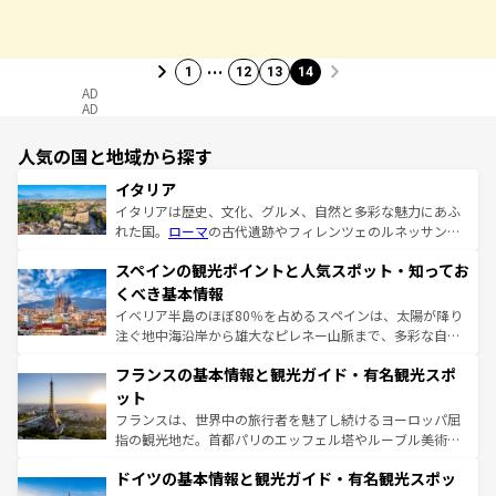
…
1
12
13
14
AD
AD
人気の国と地域から探す
イタリア
イタリアは歴史、文化、グルメ、自然と多彩な魅力にあふ
れた国。
ローマ
の古代遺跡やフィレンツェのルネッサンス
美術、ヴェネツィアの運河など、歴史あるスポットはもち
スペインの観光ポイントと人気スポット・知ってお
ろん、トスカーナの美しい田園風景やアマルフィ海岸の絶
景など、自然景観も見逃せない。観光の合間には、本場の
くべき基本情報
ピザやパスタなど、絶品のイタリア料理を堪能することも
イベリア半島のほぼ80％を占めるスペインは、太陽が降り
できる。朝目覚めてから夜眠るまで、すべての瞬間を楽し
注ぐ地中海沿岸から雄大なピレネー山脈まで、多彩な自然
ませてくれるイタリアで、忘れられない旅をしてみよう！
と文化が詰まったヨーロッパ屈指の旅行先だ。多様な地域
なお、新着のイタリア情報は
コンテンツ一覧
を参照してほ
フランスの基本情報と観光ガイド・有名観光スポ
文化が根付くこの国では、情熱的なフラメンコ、熱気あふ
しい。
れる闘牛、そして美味しいタパスが生活の一部となってい
ット
る。首都マドリードの洗練された雰囲気や、バルセロナの
フランスは、世界中の旅行者を魅了し続けるヨーロッパ屈
アートに溢れた街角から、地方では古代ローマ遺跡や中世
指の観光地だ。首都パリのエッフェル塔やルーブル美術館
の城塞都市、穏やかなビーチリゾートまで多彩な表情を見
といった象徴的なスポットから、田舎町の古風な美しさま
せる。地方によって風土や気候が異なるスペインはその個
ドイツの基本情報と観光ガイド・有名観光スポッ
で、幅広い魅力が詰まっている。華麗な宮殿、歴史的な大
性で訪れる人を魅了する。 なお、新着のスペイン情報は
コ