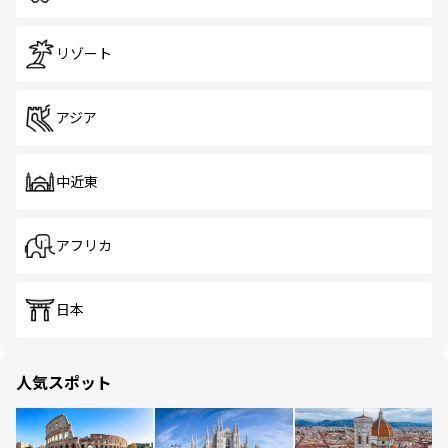
リゾート
アジア
中近東
アフリカ
日本
人気スポット