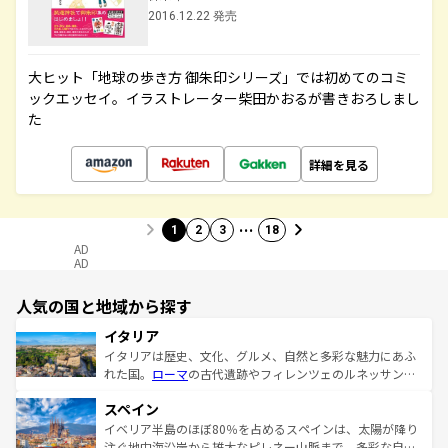
2016.12.22 発売
大ヒット「地球の歩き方 御朱印シリーズ」では初めてのコミ
ックエッセイ。イラストレーター柴田かおるが書きおろしまし
た
詳細を見る
…
1
2
3
18
AD
AD
人気の国と地域から探す
イタリア
イタリアは歴史、文化、グルメ、自然と多彩な魅力にあふ
れた国。
ローマ
の古代遺跡やフィレンツェのルネッサンス
美術、ヴェネツィアの運河など、歴史あるスポットはもち
スペイン
ろん、トスカーナの美しい田園風景やアマルフィ海岸の絶
景など、自然景観も見逃せない。観光の合間には、本場の
イベリア半島のほぼ80％を占めるスペインは、太陽が降り
ピザやパスタなど、絶品のイタリア料理を堪能することも
注ぐ地中海沿岸から雄大なピレネー山脈まで、多彩な自然