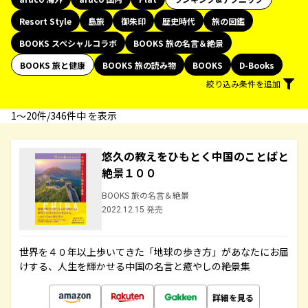
Resort Style
島旅
御朱印
歴史時代
旅の図鑑
BOOKS スペシャルコラボ
BOOKS 旅の名言＆絶景
BOOKS 旅と健康
BOOKS 旅の読み物
BOOKS
D-Books
絞り込み条件を追加
1〜20件/346件中 を表示
悠久の教えをひもとく中国のことばと
絶景１００
BOOKS 旅の名言＆絶景
2022.12.15 発売
世界を４０年以上歩いてきた「地球の歩き方」があなたにお届
けする、人生を輝かせる中国の名言と癒やしの絶景集
詳細を見る