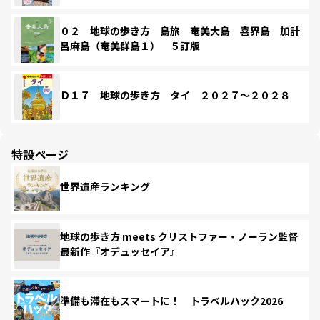
０２ 地球の歩き方 島旅 奄美大島 喜界島 加計
呂麻島（奄美群島１） ５訂版
Ｄ１７ 地球の歩き方 タイ ２０２７～２０２８
特設ページ
世界遺産ランキング
地球の歩き方 meets クリストファー・ノーラン監督
最新作『オデュッセイア』
準備も滞在もスマートに！ トラベルハック2026