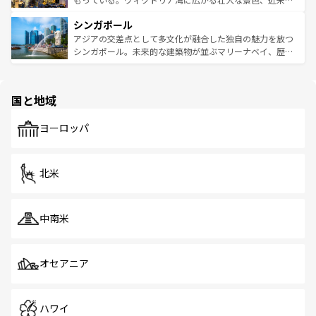
るはずだ。 なお、新着のベトナム情報は
コンテンツ一覧
を
は世界的に有名で、屋台から高級レストランまで味覚を刺
的なアートスポット、そして歴史と現代が融合した町並
参照してほしい。
シンガポール
激する。気候は一年中温暖で、どの季節にも異なる楽しみ
み、どこを訪れても感動するはず。観光スポットが密集し
が待っている。親しみやすいタイの人々、仏教を中心とし
ており、効率よく見どころを回れるのも魅力。息をのむよ
アジアの交差点として多文化が融合した独自の魅力を放つ
た文化、そして多様な観光資源が、訪れる旅人を魅了し続
うな絶景から文化的な体験まで、香港を存分に楽しみ尽く
シンガポール。未来的な建築物が並ぶマリーナベイ、歴史
ける。 なお、新着のタイ情報は
コンテンツ一覧
を参照して
そう。 なお、新着の香港情報は
コンテンツ一覧
を参照して
と伝統を感じられるエスニックタウン、多数の緑豊かな公
ほしい。
ほしい。
園や自然保護区など、自然が調和した近代的な景観と文化
の多様性あふれるカラフルな町は、どこを歩いても新しい
国と地域
発見がある。さらに、治安のよさや充実した公共交通機関
も、旅行者にとっては魅力的なポイント。グルメも豊富
で、ホーカーズは地元の風情を楽しめる外せないスポット
ヨーロッパ
だ。訪れる人を飽きさせないシンガポールで、多様な魅力
を体感しよう。 なお、新着のシンガポール情報は
コンテン
ツ一覧
を参照してほしい。
北米
中南米
オセアニア
ハワイ