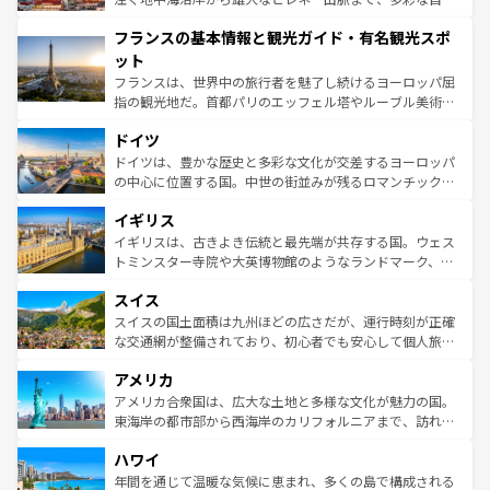
できる。朝目覚めてから夜眠るまで、すべての瞬間を楽し
と文化が詰まったヨーロッパ屈指の旅行先だ。多様な地域
フランスの基本情報と観光ガイド・有名観光スポ
ませてくれるイタリアで、忘れられない旅をしてみよう！
文化が根付くこの国では、情熱的なフラメンコ、熱気あふ
なお、新着のイタリア情報は
コンテンツ一覧
を参照してほ
れる闘牛、そして美味しいタパスが生活の一部となってい
ット
しい。
る。首都マドリードの洗練された雰囲気や、バルセロナの
フランスは、世界中の旅行者を魅了し続けるヨーロッパ屈
アートに溢れた街角から、地方では古代ローマ遺跡や中世
指の観光地だ。首都パリのエッフェル塔やルーブル美術館
の城塞都市、穏やかなビーチリゾートまで多彩な表情を見
といった象徴的なスポットから、田舎町の古風な美しさま
せる。地方によって風土や気候が異なるスペインはその個
ドイツ
で、幅広い魅力が詰まっている。華麗な宮殿、歴史的な大
性で訪れる人を魅了する。 なお、新着のスペイン情報は
コ
聖堂、美しいビーチ、そして豊かな自然が、訪れる者を心
ドイツは、豊かな歴史と多彩な文化が交差するヨーロッパ
ンテンツ一覧
を参照してほしい。
から魅了する。また、フランスは美食の国としても知ら
の中心に位置する国。中世の街並みが残るロマンチック街
れ、フランス料理はユネスコ無形文化遺産にも登録されて
道から、未来を先取りするようなモダンな都市まで多様な
イギリス
いる。シャンパンの発祥地であるランス、プロヴァンスの
顔を持つこの国は、どこを歩いても飽きることがない。ベ
香り高いラベンダー畑など、多彩な楽しみ方が可能だ。さ
ルリンの文化的活気、バイエルン州のアルプスの絶景、そ
イギリスは、古きよき伝統と最先端が共存する国。ウェス
らに、パリ以外の地域にも魅力が溢れており、どの街角に
してライン川沿いのワイン畑といった風景は必見。ビール
トミンスター寺院や大英博物館のようなランドマーク、歴
も豊かな歴史と文化が息づいている。パリ以外の個性あふ
とソーセージを味わいながら地元の人と過ごす楽しい時間
史ある大学都市、美しい丘陵地帯や牧歌的な風景など、エ
れる地方に足を運ぶとそれぞれで全く異なる文化を体験で
スイス
は、お酒好きな人にはぜひ体験してほしい。 なお、新着の
リアごとに異なる魅力がある。また、優雅なアフタヌーン
きるだろう。 なお、新着のフランス情報は
コンテンツ一覧
ドイツ情報は
コンテンツ一覧
を参照してほしい。
ティー、ビール好きにはたまらない英国パブ、サッカー観
スイスの国土面積は九州ほどの広さだが、運行時刻が正確
を参照してほしい。
戦など、本場だからこそできる体験も豊富。イギリスを旅
な交通網が整備されており、初心者でも安心して個人旅行
して楽しみつくそう。 なお、新着のイギリス情報は
コンテ
を楽しめる。日本同様に時刻表どおりの旅が可能だ。中世
アメリカ
ンツ一覧
を参照してほしい。
の建物がそのまま残る町や、スイスならではのユニークな
博物館もあり、アルプス観光だけでなく町歩きも満喫する
アメリカ合衆国は、広大な土地と多様な文化が魅力の国。
ことができる。国民の所得が高いため物価も高いが、旅行
東海岸の都市部から西海岸のカリフォルニアまで、訪れる
者向けの交通パス提供のサービスもあり、うまく活用すれ
場所ごとに異なる風景と体験が待っている。ニューヨーク
ハワイ
ば市内交通費無料で観光を楽しむこともできる。 なお、新
のような巨大都市は、観光、ショッピング、エンターテイ
着のスイス情報は
コンテンツ一覧
を参照してほしい。
ンメントが詰まった刺激的なスポットだ。一方、アメリカ
年間を通じて温暖な気候に恵まれ、多くの島で構成される