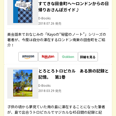
すてきな田舎町へ～ロンドンからの日
帰りおさんぽガイド♪
D-Books
2018.07.26 発売
英会話本でおなじみの「Kayoの“秘密のノート”」シリーズの
著者が、今度は自分の滞在するロンドン南東の田舎町をご紹
介！
詳細を見る
とろとろトロピカル ある旅の記録と
記憶。 第1巻
D-Books
2018.03.29 発売
子供の頃から夢見ていた南の島に滞在することになった筆者
が、島で出合うトロピカルでマジカルな45日間の記録と記