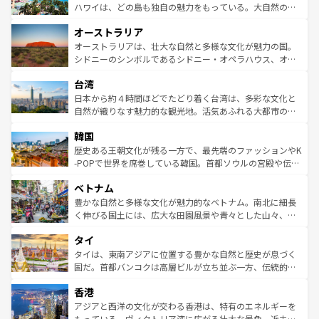
西部には大自然が広がり、グランドキャニオンやイエロー
ハワイは、どの島も独自の魅力をもっている。大自然の神
ストーン国立公園といった絶景が堪能できる。さらに、南
秘を感じたいなら、火山が生み出した壮大な景観を誇るハ
オーストラリア
部のニューオーリンズでは、音楽と美食が融合した独特の
ワイ島は見逃せない。また、定番の観光地といえばオアフ
文化が魅力。旅行者はアメリカの各地域で異なる魅力を楽
島だが、静かな自然を求めるならマウイ島やカウアイ島が
オーストラリアは、壮大な自然と多様な文化が魅力の国。
しみながら、その多様性と豊かな歴史を感じることができ
おすすめ。エメラルドグリーンに輝く海をはじめ、豊かな
シドニーのシンボルであるシドニー・オペラハウス、オー
るだろう。車でのロードトリップや列車の旅も、アメリカ
文化や歴史が息づいている。「アロハスピリット」と呼ば
ストラリア東海岸北部に広がる大サンゴ礁地帯グレートバ
ならではの贅沢な旅のスタイルだ。 なお、新着のアメリカ
台湾
れるおもてなしの心で訪れる人々を迎えてくれるハワイの
リアリーフや大陸中央部にそびえるウルル（エアーズロッ
情報は
コンテンツ一覧
を参照してほしい。
人々、おいしいローカルフードやハワイアンミュージッ
ク）、タスマニアの美しい原生林やケアンズの熱帯雨林な
日本から約４時間ほどでたどり着く台湾は、多彩な文化と
ク、伝統的なフラダンスなど、すべてがハワイの魅力を彩
ど、見どころがたくさん。また、カフェやワイン、オージ
自然が織りなす魅力的な観光地。活気あふれる大都市の台
っている。訪れるたびに新しい発見と感動が待っているハ
ービーフなどの食文化も豊かで、美味しいものであふれて
北やノスタルジックな町並みが人気な九份（ジォウフェ
ワイを、存分に味わってほしい。 なお、新着のハワイ情報
韓国
いる。アクティビティも充実しており、サーフィンやダイ
ン）、静ひつな山岳地帯である台湾東部など、都市の喧騒
は
コンテンツ一覧
を参照してほしい。
ビング、ハイキングなど、アウトドア好きにはたまらな
と山間の静けさが共存しており、訪れる人に新しい発見と
歴史ある王朝文化が残る一方で、最先端のファッションやK
い。オーストラリアの多彩な魅力を存分に味わいつくそ
驚きをもたらしてくれる。また、奥深い台湾の食文化も魅
-POPで世界を席巻している韓国。首都ソウルの宮殿や伝統
う。 なお、新着のオーストラリア情報は
コンテンツ一覧
を
力で、夜市などの屋台グルメから高級料理、ヘルシーで美
家屋が並ぶエリアでは韓国の歴史と文化に浸ることがで
参照してほしい。
ベトナム
容にもいいと評判のスイーツなど、バラエティ豊かな料理
き、地方に足を延ばせば四季折々の自然美を楽しむことが
が味わえる。 なお、新着の台湾情報は
コンテンツ一覧
を参
できる。そして、キムチや焼肉、絶品のストリートフード
豊かな自然と多様な文化が魅力的なベトナム。南北に細長
照してほしい。
まで、さまざまな韓国料理が待っている。夜には、韓国な
く伸びる国土には、広大な田園風景や青々とした山々、世
らではのナイトライフも堪能できる。あたたかいホスピタ
界遺産に登録された壮大な自然景観が点在し、都市部では
タイ
リティに包まれながら、韓国の多彩な魅力を心ゆくまで味
急速な発展と共に伝統が息づく。ハノイの古い町並みやホ
わってみてほしい。 なお、新着の韓国情報は
コンテンツ一
ーチミン市のフランス統治時代の建物も、独特の雰囲気を
タイは、東南アジアに位置する豊かな自然と歴史が息づく
覧
を参照してほしい。
醸し出している。また、バラエティの豊かさとおいしさで
国だ。首都バンコクは高層ビルが立ち並ぶ一方、伝統的な
世界中の食通を魅了してやまないベトナム料理も魅力のひ
寺院や市場がいたるところに点在し、古きよき文化と現代
香港
とつ。フォーやバインミー、ベトナムコーヒーなどは、ぜ
の活気が交差している。北部ではチェンマイなどの山岳地
ひ現地で味わいたい。どの地域を訪れてもあたたかい人々
帯で自然と触れ合い、南部ではプーケットやクラビの美し
アジアと西洋の文化が交わる香港は、特有のエネルギーを
が旅行者を迎えてくれるので、きっと忘れられない旅にな
いビーチでリゾート気分を楽しむことができる。タイ料理
もっている。ヴィクトリア湾に広がる壮大な景色、近未来