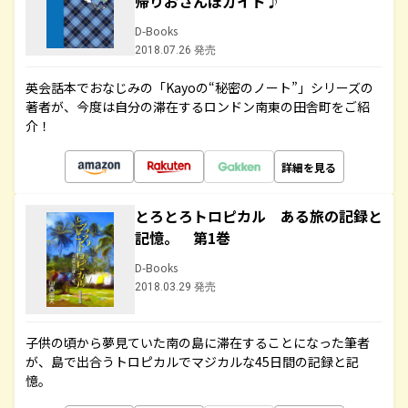
帰りおさんぽガイド♪
D-Books
2018.07.26 発売
英会話本でおなじみの「Kayoの“秘密のノート”」シリーズの
著者が、今度は自分の滞在するロンドン南東の田舎町をご紹
介！
詳細を見る
とろとろトロピカル ある旅の記録と
記憶。 第1巻
D-Books
2018.03.29 発売
子供の頃から夢見ていた南の島に滞在することになった筆者
が、島で出合うトロピカルでマジカルな45日間の記録と記
憶。