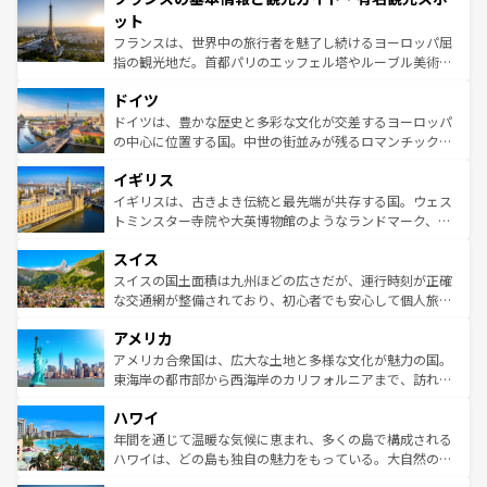
なお、新着のイタリア情報は
コンテンツ一覧
を参照してほ
れる闘牛、そして美味しいタパスが生活の一部となってい
ット
しい。
る。首都マドリードの洗練された雰囲気や、バルセロナの
フランスは、世界中の旅行者を魅了し続けるヨーロッパ屈
アートに溢れた街角から、地方では古代ローマ遺跡や中世
指の観光地だ。首都パリのエッフェル塔やルーブル美術館
の城塞都市、穏やかなビーチリゾートまで多彩な表情を見
といった象徴的なスポットから、田舎町の古風な美しさま
せる。地方によって風土や気候が異なるスペインはその個
ドイツ
で、幅広い魅力が詰まっている。華麗な宮殿、歴史的な大
性で訪れる人を魅了する。 なお、新着のスペイン情報は
コ
聖堂、美しいビーチ、そして豊かな自然が、訪れる者を心
ドイツは、豊かな歴史と多彩な文化が交差するヨーロッパ
ンテンツ一覧
を参照してほしい。
から魅了する。また、フランスは美食の国としても知ら
の中心に位置する国。中世の街並みが残るロマンチック街
れ、フランス料理はユネスコ無形文化遺産にも登録されて
道から、未来を先取りするようなモダンな都市まで多様な
イギリス
いる。シャンパンの発祥地であるランス、プロヴァンスの
顔を持つこの国は、どこを歩いても飽きることがない。ベ
香り高いラベンダー畑など、多彩な楽しみ方が可能だ。さ
ルリンの文化的活気、バイエルン州のアルプスの絶景、そ
イギリスは、古きよき伝統と最先端が共存する国。ウェス
らに、パリ以外の地域にも魅力が溢れており、どの街角に
してライン川沿いのワイン畑といった風景は必見。ビール
トミンスター寺院や大英博物館のようなランドマーク、歴
も豊かな歴史と文化が息づいている。パリ以外の個性あふ
とソーセージを味わいながら地元の人と過ごす楽しい時間
史ある大学都市、美しい丘陵地帯や牧歌的な風景など、エ
れる地方に足を運ぶとそれぞれで全く異なる文化を体験で
スイス
は、お酒好きな人にはぜひ体験してほしい。 なお、新着の
リアごとに異なる魅力がある。また、優雅なアフタヌーン
きるだろう。 なお、新着のフランス情報は
コンテンツ一覧
ドイツ情報は
コンテンツ一覧
を参照してほしい。
ティー、ビール好きにはたまらない英国パブ、サッカー観
スイスの国土面積は九州ほどの広さだが、運行時刻が正確
を参照してほしい。
戦など、本場だからこそできる体験も豊富。イギリスを旅
な交通網が整備されており、初心者でも安心して個人旅行
して楽しみつくそう。 なお、新着のイギリス情報は
コンテ
を楽しめる。日本同様に時刻表どおりの旅が可能だ。中世
アメリカ
ンツ一覧
を参照してほしい。
の建物がそのまま残る町や、スイスならではのユニークな
博物館もあり、アルプス観光だけでなく町歩きも満喫する
アメリカ合衆国は、広大な土地と多様な文化が魅力の国。
ことができる。国民の所得が高いため物価も高いが、旅行
東海岸の都市部から西海岸のカリフォルニアまで、訪れる
者向けの交通パス提供のサービスもあり、うまく活用すれ
場所ごとに異なる風景と体験が待っている。ニューヨーク
ハワイ
ば市内交通費無料で観光を楽しむこともできる。 なお、新
のような巨大都市は、観光、ショッピング、エンターテイ
着のスイス情報は
コンテンツ一覧
を参照してほしい。
ンメントが詰まった刺激的なスポットだ。一方、アメリカ
年間を通じて温暖な気候に恵まれ、多くの島で構成される
西部には大自然が広がり、グランドキャニオンやイエロー
ハワイは、どの島も独自の魅力をもっている。大自然の神
ストーン国立公園といった絶景が堪能できる。さらに、南
秘を感じたいなら、火山が生み出した壮大な景観を誇るハ