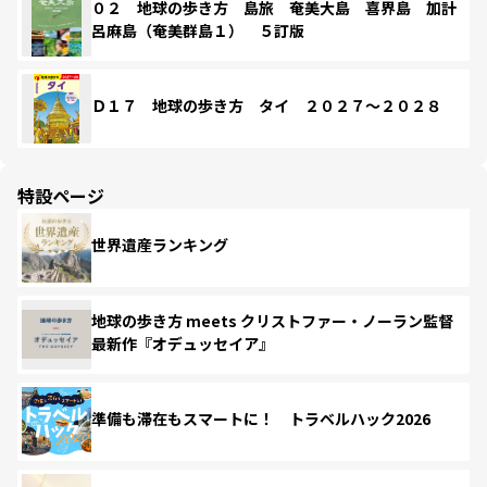
０２ 地球の歩き方 島旅 奄美大島 喜界島 加計
呂麻島（奄美群島１） ５訂版
Ｄ１７ 地球の歩き方 タイ ２０２７～２０２８
特設ページ
世界遺産ランキング
地球の歩き方 meets クリストファー・ノーラン監督
最新作『オデュッセイア』
準備も滞在もスマートに！ トラベルハック2026