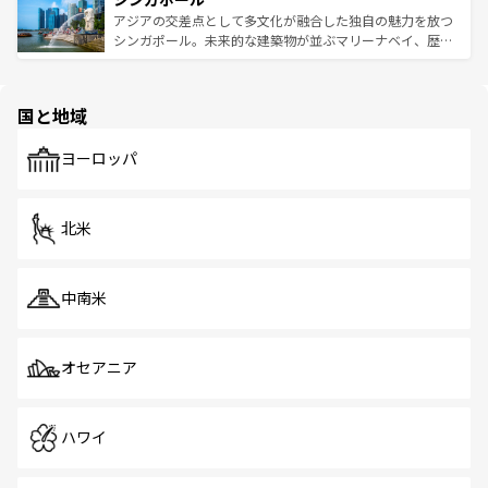
が待っている。親しみやすいタイの人々、仏教を中心とし
ており、効率よく見どころを回れるのも魅力。息をのむよ
アジアの交差点として多文化が融合した独自の魅力を放つ
た文化、そして多様な観光資源が、訪れる旅人を魅了し続
うな絶景から文化的な体験まで、香港を存分に楽しみ尽く
シンガポール。未来的な建築物が並ぶマリーナベイ、歴史
ける。 なお、新着のタイ情報は
コンテンツ一覧
を参照して
そう。 なお、新着の香港情報は
コンテンツ一覧
を参照して
と伝統を感じられるエスニックタウン、多数の緑豊かな公
ほしい。
ほしい。
園や自然保護区など、自然が調和した近代的な景観と文化
の多様性あふれるカラフルな町は、どこを歩いても新しい
国と地域
発見がある。さらに、治安のよさや充実した公共交通機関
も、旅行者にとっては魅力的なポイント。グルメも豊富
で、ホーカーズは地元の風情を楽しめる外せないスポット
ヨーロッパ
だ。訪れる人を飽きさせないシンガポールで、多様な魅力
を体感しよう。 なお、新着のシンガポール情報は
コンテン
ツ一覧
を参照してほしい。
北米
中南米
オセアニア
ハワイ