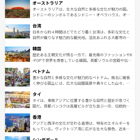
オーストラリア
部のニューオーリンズでは、音楽と美食が融合した独特の
ワイ島は見逃せない。また、定番の観光地といえばオアフ
文化が魅力。旅行者はアメリカの各地域で異なる魅力を楽
島だが、静かな自然を求めるならマウイ島やカウアイ島が
オーストラリアは、壮大な自然と多様な文化が魅力の国。
しみながら、その多様性と豊かな歴史を感じることができ
おすすめ。エメラルドグリーンに輝く海をはじめ、豊かな
シドニーのシンボルであるシドニー・オペラハウス、オー
るだろう。車でのロードトリップや列車の旅も、アメリカ
文化や歴史が息づいている。「アロハスピリット」と呼ば
ストラリア東海岸北部に広がる大サンゴ礁地帯グレートバ
ならではの贅沢な旅のスタイルだ。 なお、新着のアメリカ
台湾
れるおもてなしの心で訪れる人々を迎えてくれるハワイの
リアリーフや大陸中央部にそびえるウルル（エアーズロッ
情報は
コンテンツ一覧
を参照してほしい。
人々、おいしいローカルフードやハワイアンミュージッ
ク）、タスマニアの美しい原生林やケアンズの熱帯雨林な
日本から約４時間ほどでたどり着く台湾は、多彩な文化と
ク、伝統的なフラダンスなど、すべてがハワイの魅力を彩
ど、見どころがたくさん。また、カフェやワイン、オージ
自然が織りなす魅力的な観光地。活気あふれる大都市の台
っている。訪れるたびに新しい発見と感動が待っているハ
ービーフなどの食文化も豊かで、美味しいものであふれて
北やノスタルジックな町並みが人気な九份（ジォウフェ
ワイを、存分に味わってほしい。 なお、新着のハワイ情報
韓国
いる。アクティビティも充実しており、サーフィンやダイ
ン）、静ひつな山岳地帯である台湾東部など、都市の喧騒
は
コンテンツ一覧
を参照してほしい。
ビング、ハイキングなど、アウトドア好きにはたまらな
と山間の静けさが共存しており、訪れる人に新しい発見と
歴史ある王朝文化が残る一方で、最先端のファッションやK
い。オーストラリアの多彩な魅力を存分に味わいつくそ
驚きをもたらしてくれる。また、奥深い台湾の食文化も魅
-POPで世界を席巻している韓国。首都ソウルの宮殿や伝統
う。 なお、新着のオーストラリア情報は
コンテンツ一覧
を
力で、夜市などの屋台グルメから高級料理、ヘルシーで美
家屋が並ぶエリアでは韓国の歴史と文化に浸ることがで
参照してほしい。
ベトナム
容にもいいと評判のスイーツなど、バラエティ豊かな料理
き、地方に足を延ばせば四季折々の自然美を楽しむことが
が味わえる。 なお、新着の台湾情報は
コンテンツ一覧
を参
できる。そして、キムチや焼肉、絶品のストリートフード
豊かな自然と多様な文化が魅力的なベトナム。南北に細長
照してほしい。
まで、さまざまな韓国料理が待っている。夜には、韓国な
く伸びる国土には、広大な田園風景や青々とした山々、世
らではのナイトライフも堪能できる。あたたかいホスピタ
界遺産に登録された壮大な自然景観が点在し、都市部では
タイ
リティに包まれながら、韓国の多彩な魅力を心ゆくまで味
急速な発展と共に伝統が息づく。ハノイの古い町並みやホ
わってみてほしい。 なお、新着の韓国情報は
コンテンツ一
ーチミン市のフランス統治時代の建物も、独特の雰囲気を
タイは、東南アジアに位置する豊かな自然と歴史が息づく
覧
を参照してほしい。
醸し出している。また、バラエティの豊かさとおいしさで
国だ。首都バンコクは高層ビルが立ち並ぶ一方、伝統的な
世界中の食通を魅了してやまないベトナム料理も魅力のひ
寺院や市場がいたるところに点在し、古きよき文化と現代
香港
とつ。フォーやバインミー、ベトナムコーヒーなどは、ぜ
の活気が交差している。北部ではチェンマイなどの山岳地
ひ現地で味わいたい。どの地域を訪れてもあたたかい人々
帯で自然と触れ合い、南部ではプーケットやクラビの美し
アジアと西洋の文化が交わる香港は、特有のエネルギーを
が旅行者を迎えてくれるので、きっと忘れられない旅にな
いビーチでリゾート気分を楽しむことができる。タイ料理
もっている。ヴィクトリア湾に広がる壮大な景色、近未来
るはずだ。 なお、新着のベトナム情報は
コンテンツ一覧
を
は世界的に有名で、屋台から高級レストランまで味覚を刺
的なアートスポット、そして歴史と現代が融合した町並
参照してほしい。
シンガポール
激する。気候は一年中温暖で、どの季節にも異なる楽しみ
み、どこを訪れても感動するはず。観光スポットが密集し