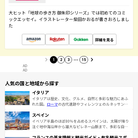
大ヒット「地球の歩き方 御朱印シリーズ」では初めてのコミ
ックエッセイ。イラストレーター柴田かおるが書きおろしまし
た
詳細を見る
…
1
2
3
15
AD
AD
人気の国と地域から探す
イタリア
イタリアは歴史、文化、グルメ、自然と多彩な魅力にあふ
れた国。
ローマ
の古代遺跡やフィレンツェのルネッサンス
美術、ヴェネツィアの運河など、歴史あるスポットはもち
スペイン
ろん、トスカーナの美しい田園風景やアマルフィ海岸の絶
景など、自然景観も見逃せない。観光の合間には、本場の
イベリア半島のほぼ80％を占めるスペインは、太陽が降り
ピザやパスタなど、絶品のイタリア料理を堪能することも
注ぐ地中海沿岸から雄大なピレネー山脈まで、多彩な自然
できる。朝目覚めてから夜眠るまで、すべての瞬間を楽し
と文化が詰まったヨーロッパ屈指の旅行先だ。多様な地域
フランスの基本情報と観光ガイド・有名観光スポ
ませてくれるイタリアで、忘れられない旅をしてみよう！
文化が根付くこの国では、情熱的なフラメンコ、熱気あふ