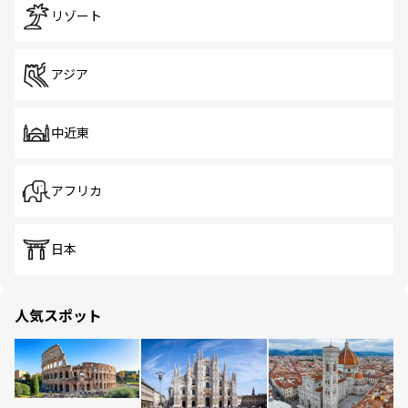
リゾート
アジア
中近東
アフリカ
日本
人気スポット