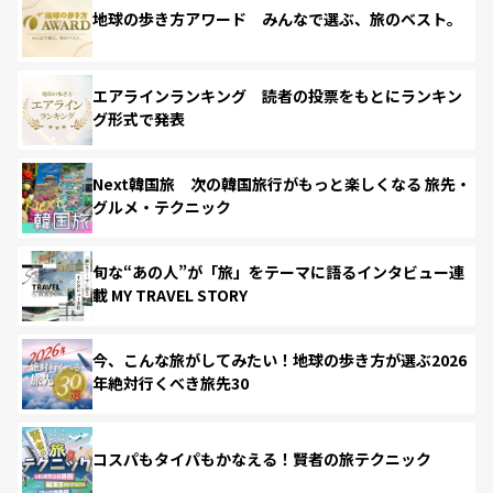
地球の歩き方アワード みんなで選ぶ、旅のベスト。
エアラインランキング 読者の投票をもとにランキン
グ形式で発表
Next韓国旅 次の韓国旅行がもっと楽しくなる 旅先・
グルメ・テクニック
旬な“あの人”が「旅」をテーマに語るインタビュー連
載 MY TRAVEL STORY
今、こんな旅がしてみたい！地球の歩き方が選ぶ2026
年絶対行くべき旅先30
コスパもタイパもかなえる！賢者の旅テクニック