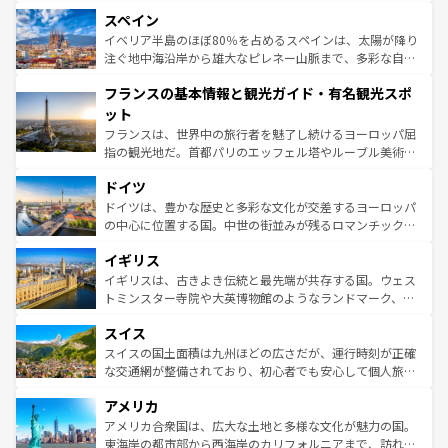
美術、ヴェネツィアの運河など、歴史あるスポットはもち
スペイン
ろん、トスカーナの美しい田園風景やアマルフィ海岸の絶
景など、自然景観も見逃せない。観光の合間には、本場の
イベリア半島のほぼ80％を占めるスペインは、太陽が降り
ピザやパスタなど、絶品のイタリア料理を堪能することも
注ぐ地中海沿岸から雄大なピレネー山脈まで、多彩な自然
できる。朝目覚めてから夜眠るまで、すべての瞬間を楽し
と文化が詰まったヨーロッパ屈指の旅行先だ。多様な地域
フランスの基本情報と観光ガイド・有名観光スポ
ませてくれるイタリアで、忘れられない旅をしてみよう！
文化が根付くこの国では、情熱的なフラメンコ、熱気あふ
なお、新着のイタリア情報は
コンテンツ一覧
を参照してほ
れる闘牛、そして美味しいタパスが生活の一部となってい
ット
しい。
る。首都マドリードの洗練された雰囲気や、バルセロナの
フランスは、世界中の旅行者を魅了し続けるヨーロッパ屈
アートに溢れた街角から、地方では古代ローマ遺跡や中世
指の観光地だ。首都パリのエッフェル塔やルーブル美術館
の城塞都市、穏やかなビーチリゾートまで多彩な表情を見
といった象徴的なスポットから、田舎町の古風な美しさま
せる。地方によって風土や気候が異なるスペインはその個
ドイツ
で、幅広い魅力が詰まっている。華麗な宮殿、歴史的な大
性で訪れる人を魅了する。 なお、新着のスペイン情報は
コ
聖堂、美しいビーチ、そして豊かな自然が、訪れる者を心
ドイツは、豊かな歴史と多彩な文化が交差するヨーロッパ
ンテンツ一覧
を参照してほしい。
から魅了する。また、フランスは美食の国としても知ら
の中心に位置する国。中世の街並みが残るロマンチック街
れ、フランス料理はユネスコ無形文化遺産にも登録されて
道から、未来を先取りするようなモダンな都市まで多様な
イギリス
いる。シャンパンの発祥地であるランス、プロヴァンスの
顔を持つこの国は、どこを歩いても飽きることがない。ベ
香り高いラベンダー畑など、多彩な楽しみ方が可能だ。さ
ルリンの文化的活気、バイエルン州のアルプスの絶景、そ
イギリスは、古きよき伝統と最先端が共存する国。ウェス
らに、パリ以外の地域にも魅力が溢れており、どの街角に
してライン川沿いのワイン畑といった風景は必見。ビール
トミンスター寺院や大英博物館のようなランドマーク、歴
も豊かな歴史と文化が息づいている。パリ以外の個性あふ
とソーセージを味わいながら地元の人と過ごす楽しい時間
史ある大学都市、美しい丘陵地帯や牧歌的な風景など、エ
れる地方に足を運ぶとそれぞれで全く異なる文化を体験で
スイス
は、お酒好きな人にはぜひ体験してほしい。 なお、新着の
リアごとに異なる魅力がある。また、優雅なアフタヌーン
きるだろう。 なお、新着のフランス情報は
コンテンツ一覧
ドイツ情報は
コンテンツ一覧
を参照してほしい。
ティー、ビール好きにはたまらない英国パブ、サッカー観
スイスの国土面積は九州ほどの広さだが、運行時刻が正確
を参照してほしい。
戦など、本場だからこそできる体験も豊富。イギリスを旅
な交通網が整備されており、初心者でも安心して個人旅行
して楽しみつくそう。 なお、新着のイギリス情報は
コンテ
を楽しめる。日本同様に時刻表どおりの旅が可能だ。中世
アメリカ
ンツ一覧
を参照してほしい。
の建物がそのまま残る町や、スイスならではのユニークな
博物館もあり、アルプス観光だけでなく町歩きも満喫する
アメリカ合衆国は、広大な土地と多様な文化が魅力の国。
ことができる。国民の所得が高いため物価も高いが、旅行
東海岸の都市部から西海岸のカリフォルニアまで、訪れる