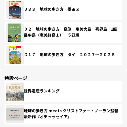
Ｊ３３ 地球の歩き方 墨田区
０２ 地球の歩き方 島旅 奄美大島 喜界島 加計
呂麻島（奄美群島１） ５訂版
Ｄ１７ 地球の歩き方 タイ ２０２７～２０２８
特設ページ
世界遺産ランキング
地球の歩き方 meets クリストファー・ノーラン監督
最新作『オデュッセイア』