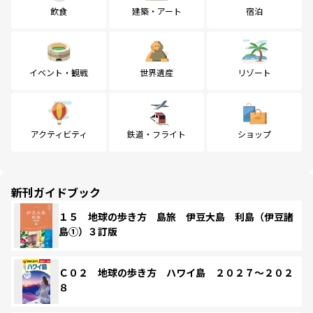
飲食
建築・アート
宿泊
イベント・観戦
世界遺産
リゾート
アクティビティ
鉄道・フライト
ショップ
新刊ガイドブック
１５ 地球の歩き方 島旅 伊豆大島 利島（伊豆諸
島①）３訂版
Ｃ０２ 地球の歩き方 ハワイ島 ２０２７～２０２
８