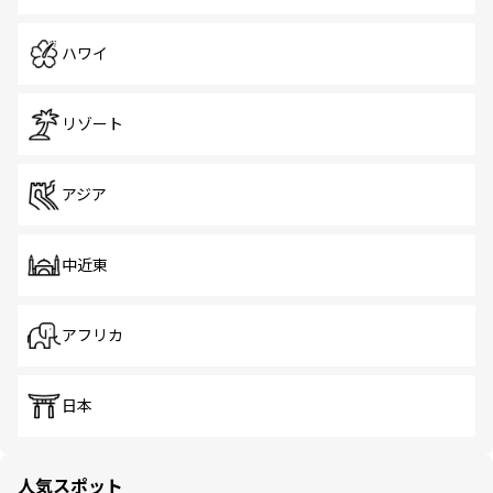
ハワイ
リゾート
アジア
中近東
アフリカ
日本
人気スポット