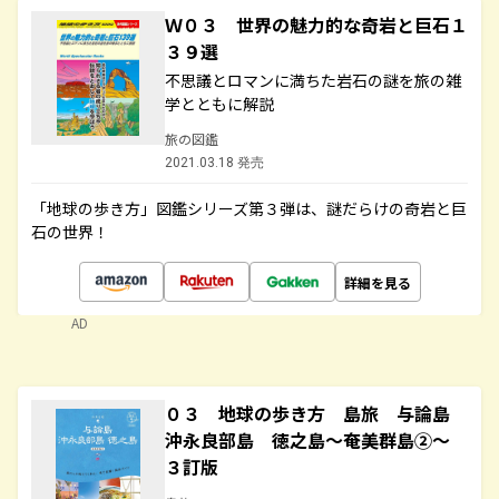
Ｗ０３ 世界の魅力的な奇岩と巨石１
３９選
不思議とロマンに満ちた岩石の謎を旅の雑
学とともに解説
旅の図鑑
2021.03.18 発売
「地球の歩き方」図鑑シリーズ第３弾は、謎だらけの奇岩と巨
石の世界！
詳細を見る
AD
０３ 地球の歩き方 島旅 与論島
沖永良部島 徳之島～奄美群島②～
３訂版