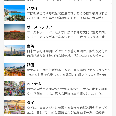
者向けの交通パス提供のサービスもあり、うまく活用すれ
場所ごとに異なる風景と体験が待っている。ニューヨーク
ハワイ
ば市内交通費無料で観光を楽しむこともできる。 なお、新
のような巨大都市は、観光、ショッピング、エンターテイ
着のスイス情報は
コンテンツ一覧
を参照してほしい。
ンメントが詰まった刺激的なスポットだ。一方、アメリカ
年間を通じて温暖な気候に恵まれ、多くの島で構成される
西部には大自然が広がり、グランドキャニオンやイエロー
ハワイは、どの島も独自の魅力をもっている。大自然の神
ストーン国立公園といった絶景が堪能できる。さらに、南
秘を感じたいなら、火山が生み出した壮大な景観を誇るハ
オーストラリア
部のニューオーリンズでは、音楽と美食が融合した独特の
ワイ島は見逃せない。また、定番の観光地といえばオアフ
文化が魅力。旅行者はアメリカの各地域で異なる魅力を楽
島だが、静かな自然を求めるならマウイ島やカウアイ島が
オーストラリアは、壮大な自然と多様な文化が魅力の国。
しみながら、その多様性と豊かな歴史を感じることができ
おすすめ。エメラルドグリーンに輝く海をはじめ、豊かな
シドニーのシンボルであるシドニー・オペラハウス、オー
るだろう。車でのロードトリップや列車の旅も、アメリカ
文化や歴史が息づいている。「アロハスピリット」と呼ば
ストラリア東海岸北部に広がる大サンゴ礁地帯グレートバ
ならではの贅沢な旅のスタイルだ。 なお、新着のアメリカ
台湾
れるおもてなしの心で訪れる人々を迎えてくれるハワイの
リアリーフや大陸中央部にそびえるウルル（エアーズロッ
情報は
コンテンツ一覧
を参照してほしい。
人々、おいしいローカルフードやハワイアンミュージッ
ク）、タスマニアの美しい原生林やケアンズの熱帯雨林な
日本から約４時間ほどでたどり着く台湾は、多彩な文化と
ク、伝統的なフラダンスなど、すべてがハワイの魅力を彩
ど、見どころがたくさん。また、カフェやワイン、オージ
自然が織りなす魅力的な観光地。活気あふれる大都市の台
っている。訪れるたびに新しい発見と感動が待っているハ
ービーフなどの食文化も豊かで、美味しいものであふれて
北やノスタルジックな町並みが人気な九份（ジォウフェ
ワイを、存分に味わってほしい。 なお、新着のハワイ情報
韓国
いる。アクティビティも充実しており、サーフィンやダイ
ン）、静ひつな山岳地帯である台湾東部など、都市の喧騒
は
コンテンツ一覧
を参照してほしい。
ビング、ハイキングなど、アウトドア好きにはたまらな
と山間の静けさが共存しており、訪れる人に新しい発見と
歴史ある王朝文化が残る一方で、最先端のファッションやK
い。オーストラリアの多彩な魅力を存分に味わいつくそ
驚きをもたらしてくれる。また、奥深い台湾の食文化も魅
-POPで世界を席巻している韓国。首都ソウルの宮殿や伝統
う。 なお、新着のオーストラリア情報は
コンテンツ一覧
を
力で、夜市などの屋台グルメから高級料理、ヘルシーで美
家屋が並ぶエリアでは韓国の歴史と文化に浸ることがで
参照してほしい。
ベトナム
容にもいいと評判のスイーツなど、バラエティ豊かな料理
き、地方に足を延ばせば四季折々の自然美を楽しむことが
が味わえる。 なお、新着の台湾情報は
コンテンツ一覧
を参
できる。そして、キムチや焼肉、絶品のストリートフード
豊かな自然と多様な文化が魅力的なベトナム。南北に細長
照してほしい。
まで、さまざまな韓国料理が待っている。夜には、韓国な
く伸びる国土には、広大な田園風景や青々とした山々、世
らではのナイトライフも堪能できる。あたたかいホスピタ
界遺産に登録された壮大な自然景観が点在し、都市部では
タイ
リティに包まれながら、韓国の多彩な魅力を心ゆくまで味
急速な発展と共に伝統が息づく。ハノイの古い町並みやホ
わってみてほしい。 なお、新着の韓国情報は
コンテンツ一
ーチミン市のフランス統治時代の建物も、独特の雰囲気を
タイは、東南アジアに位置する豊かな自然と歴史が息づく
覧
を参照してほしい。
醸し出している。また、バラエティの豊かさとおいしさで
国だ。首都バンコクは高層ビルが立ち並ぶ一方、伝統的な