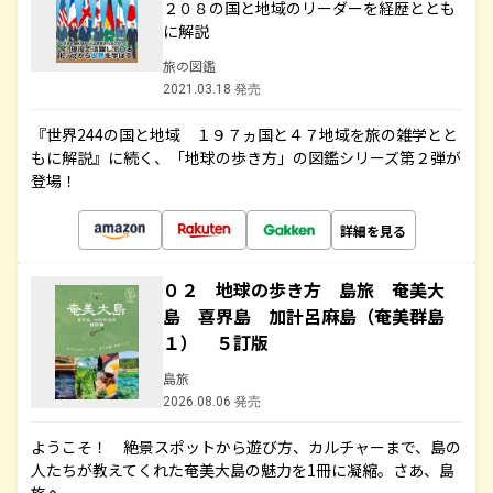
２０８の国と地域のリーダーを経歴ととも
に解説
旅の図鑑
2021.03.18 発売
『世界244の国と地域 １９７ヵ国と４７地域を旅の雑学とと
もに解説』に続く、「地球の歩き方」の図鑑シリーズ第２弾が
登場！
詳細を見る
０２ 地球の歩き方 島旅 奄美大
島 喜界島 加計呂麻島（奄美群島
１） ５訂版
島旅
2026.08.06 発売
ようこそ！ 絶景スポットから遊び方、カルチャーまで、島の
人たちが教えてくれた奄美大島の魅力を1冊に凝縮。さあ、島