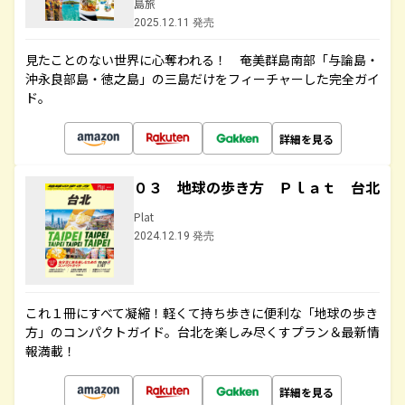
島旅
2025.12.11 発売
見たことのない世界に心奪われる！ 奄美群島南部「与論島・
沖永良部島・徳之島」の三島だけをフィーチャーした完全ガイ
ド。
詳細を見る
０３ 地球の歩き方 Ｐｌａｔ 台北
Plat
2024.12.19 発売
これ１冊にすべて凝縮！軽くて持ち歩きに便利な「地球の歩き
方」のコンパクトガイド。台北を楽しみ尽くすプラン＆最新情
報満載！
詳細を見る