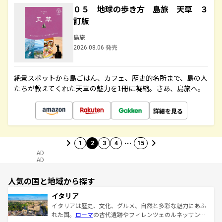
０５ 地球の歩き方 島旅 天草 ３
訂版
島旅
2026.08.06 発売
絶景スポットから島ごはん、カフェ、歴史的名所まで、島の人
たちが教えてくれた天草の魅力を1冊に凝縮。さあ、島旅へ。
詳細を見る
…
1
2
3
4
15
AD
AD
人気の国と地域から探す
イタリア
イタリアは歴史、文化、グルメ、自然と多彩な魅力にあふ
れた国。
ローマ
の古代遺跡やフィレンツェのルネッサンス