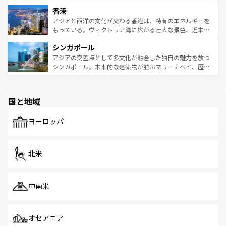
世界中の食通を魅了してやまないベトナム料理も魅力のひ
寺院や市場がいたるところに点在し、古きよき文化と現代
香港
とつ。フォーやバインミー、ベトナムコーヒーなどは、ぜ
の活気が交差している。北部ではチェンマイなどの山岳地
ひ現地で味わいたい。どの地域を訪れてもあたたかい人々
帯で自然と触れ合い、南部ではプーケットやクラビの美し
アジアと西洋の文化が交わる香港は、特有のエネルギーを
が旅行者を迎えてくれるので、きっと忘れられない旅にな
いビーチでリゾート気分を楽しむことができる。タイ料理
もっている。ヴィクトリア湾に広がる壮大な景色、近未来
るはずだ。 なお、新着のベトナム情報は
コンテンツ一覧
を
は世界的に有名で、屋台から高級レストランまで味覚を刺
的なアートスポット、そして歴史と現代が融合した町並
参照してほしい。
シンガポール
激する。気候は一年中温暖で、どの季節にも異なる楽しみ
み、どこを訪れても感動するはず。観光スポットが密集し
が待っている。親しみやすいタイの人々、仏教を中心とし
ており、効率よく見どころを回れるのも魅力。息をのむよ
アジアの交差点として多文化が融合した独自の魅力を放つ
た文化、そして多様な観光資源が、訪れる旅人を魅了し続
うな絶景から文化的な体験まで、香港を存分に楽しみ尽く
シンガポール。未来的な建築物が並ぶマリーナベイ、歴史
ける。 なお、新着のタイ情報は
コンテンツ一覧
を参照して
そう。 なお、新着の香港情報は
コンテンツ一覧
を参照して
と伝統を感じられるエスニックタウン、多数の緑豊かな公
ほしい。
ほしい。
園や自然保護区など、自然が調和した近代的な景観と文化
の多様性あふれるカラフルな町は、どこを歩いても新しい
国と地域
発見がある。さらに、治安のよさや充実した公共交通機関
も、旅行者にとっては魅力的なポイント。グルメも豊富
で、ホーカーズは地元の風情を楽しめる外せないスポット
ヨーロッパ
だ。訪れる人を飽きさせないシンガポールで、多様な魅力
を体感しよう。 なお、新着のシンガポール情報は
コンテン
ツ一覧
を参照してほしい。
北米
中南米
オセアニア