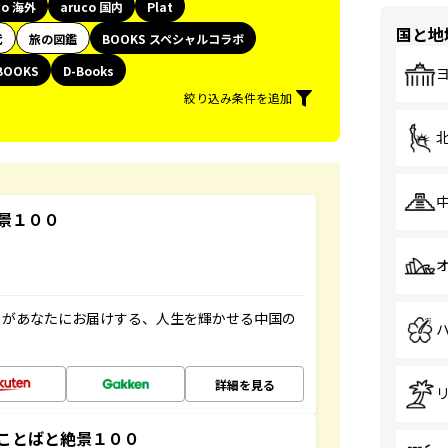
co 海外
aruco 国内
Plat
国と地
代
旅の図鑑
BOOKS スペシャルコラボ
BOOKS
D-Books
絞り込み条件を追加
景１００
」があなたにお届けする、人生を輝かせる中国の
詳細を見る
ことばと絶景１００