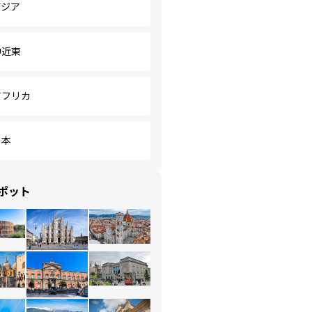
アジア
中近東
アフリカ
日本
ポット