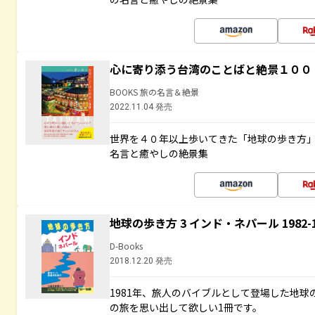
心に寄り添う台湾のことばと絶景１００
BOOKS 旅の名言＆絶景
2022.11.04 発売
世界を４０年以上歩いてきた「地球の歩き方
名言と癒やしの絶景集
地球の歩き方 3 インド・ネパール 1982
D-Books
2018.12.20 発売
1981年、旅人のバイブルとして登場した地
の旅を思い出して欲しい1冊です。