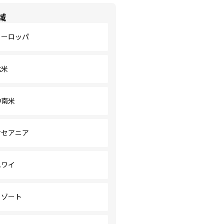
域
ヨーロッパ
北米
中南米
オセアニア
ハワイ
リゾート