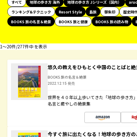
すべて
地球の歩き方 海外
地球の歩き方 Jシリーズ（国内）
aru
ランキング&テクニック
Resort Style
島旅
御朱印
歴史時
BOOKS 旅の名言＆絶景
BOOKS 旅と健康
BOOKS 旅の読み物
1〜20件/277件中 を表示
悠久の教えをひもとく中国のことばと絶
BOOKS 旅の名言＆絶景
2022.12.15 発売
世界を４０年以上歩いてきた「地球の歩き方
名言と癒やしの絶景集
今すぐ旅に出たくなる！地球の歩き方の