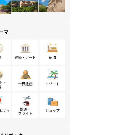
ーマ
食
建築・アート
宿泊
ト・
世界遺産
リゾート
戦
鉄道・
ビティ
ショップ
フライト