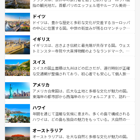
しい。
る。首都マドリードの洗練された雰囲気や、バルセロナの
指の観光地だ。首都パリのエッフェル塔やルーブル美術館
アートに溢れた街角から、地方では古代ローマ遺跡や中世
といった象徴的なスポットから、田舎町の古風な美しさま
ドイツ
の城塞都市、穏やかなビーチリゾートまで多彩な表情を見
で、幅広い魅力が詰まっている。華麗な宮殿、歴史的な大
せる。地方によって風土や気候が異なるスペインはその個
聖堂、美しいビーチ、そして豊かな自然が、訪れる者を心
ドイツは、豊かな歴史と多彩な文化が交差するヨーロッパ
性で訪れる人を魅了する。 なお、新着のスペイン情報は
コ
から魅了する。また、フランスは美食の国としても知ら
の中心に位置する国。中世の街並みが残るロマンチック街
ンテンツ一覧
を参照してほしい。
れ、フランス料理はユネスコ無形文化遺産にも登録されて
道から、未来を先取りするようなモダンな都市まで多様な
イギリス
いる。シャンパンの発祥地であるランス、プロヴァンスの
顔を持つこの国は、どこを歩いても飽きることがない。ベ
香り高いラベンダー畑など、多彩な楽しみ方が可能だ。さ
ルリンの文化的活気、バイエルン州のアルプスの絶景、そ
イギリスは、古きよき伝統と最先端が共存する国。ウェス
らに、パリ以外の地域にも魅力が溢れており、どの街角に
してライン川沿いのワイン畑といった風景は必見。ビール
トミンスター寺院や大英博物館のようなランドマーク、歴
も豊かな歴史と文化が息づいている。パリ以外の個性あふ
とソーセージを味わいながら地元の人と過ごす楽しい時間
史ある大学都市、美しい丘陵地帯や牧歌的な風景など、エ
れる地方に足を運ぶとそれぞれで全く異なる文化を体験で
スイス
は、お酒好きな人にはぜひ体験してほしい。 なお、新着の
リアごとに異なる魅力がある。また、優雅なアフタヌーン
きるだろう。 なお、新着のフランス情報は
コンテンツ一覧
ドイツ情報は
コンテンツ一覧
を参照してほしい。
ティー、ビール好きにはたまらない英国パブ、サッカー観
スイスの国土面積は九州ほどの広さだが、運行時刻が正確
を参照してほしい。
戦など、本場だからこそできる体験も豊富。イギリスを旅
な交通網が整備されており、初心者でも安心して個人旅行
して楽しみつくそう。 なお、新着のイギリス情報は
コンテ
を楽しめる。日本同様に時刻表どおりの旅が可能だ。中世
アメリカ
ンツ一覧
を参照してほしい。
の建物がそのまま残る町や、スイスならではのユニークな
博物館もあり、アルプス観光だけでなく町歩きも満喫する
アメリカ合衆国は、広大な土地と多様な文化が魅力の国。
ことができる。国民の所得が高いため物価も高いが、旅行
東海岸の都市部から西海岸のカリフォルニアまで、訪れる
者向けの交通パス提供のサービスもあり、うまく活用すれ
場所ごとに異なる風景と体験が待っている。ニューヨーク
ハワイ
ば市内交通費無料で観光を楽しむこともできる。 なお、新
のような巨大都市は、観光、ショッピング、エンターテイ
着のスイス情報は
コンテンツ一覧
を参照してほしい。
ンメントが詰まった刺激的なスポットだ。一方、アメリカ
年間を通じて温暖な気候に恵まれ、多くの島で構成される
西部には大自然が広がり、グランドキャニオンやイエロー
ハワイは、どの島も独自の魅力をもっている。大自然の神
ストーン国立公園といった絶景が堪能できる。さらに、南
秘を感じたいなら、火山が生み出した壮大な景観を誇るハ
オーストラリア
部のニューオーリンズでは、音楽と美食が融合した独特の
ワイ島は見逃せない。また、定番の観光地といえばオアフ
文化が魅力。旅行者はアメリカの各地域で異なる魅力を楽
島だが、静かな自然を求めるならマウイ島やカウアイ島が
オーストラリアは、壮大な自然と多様な文化が魅力の国。