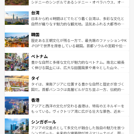
しみながら、その多様性と豊かな歴史を感じることができ
おすすめ。エメラルドグリーンに輝く海をはじめ、豊かな
シドニーのシンボルであるシドニー・オペラハウス、オー
るだろう。車でのロードトリップや列車の旅も、アメリカ
文化や歴史が息づいている。「アロハスピリット」と呼ば
ストラリア東海岸北部に広がる大サンゴ礁地帯グレートバ
ならではの贅沢な旅のスタイルだ。 なお、新着のアメリカ
台湾
れるおもてなしの心で訪れる人々を迎えてくれるハワイの
リアリーフや大陸中央部にそびえるウルル（エアーズロッ
情報は
コンテンツ一覧
を参照してほしい。
人々、おいしいローカルフードやハワイアンミュージッ
ク）、タスマニアの美しい原生林やケアンズの熱帯雨林な
日本から約４時間ほどでたどり着く台湾は、多彩な文化と
ク、伝統的なフラダンスなど、すべてがハワイの魅力を彩
ど、見どころがたくさん。また、カフェやワイン、オージ
自然が織りなす魅力的な観光地。活気あふれる大都市の台
っている。訪れるたびに新しい発見と感動が待っているハ
ービーフなどの食文化も豊かで、美味しいものであふれて
北やノスタルジックな町並みが人気な九份（ジォウフェ
ワイを、存分に味わってほしい。 なお、新着のハワイ情報
韓国
いる。アクティビティも充実しており、サーフィンやダイ
ン）、静ひつな山岳地帯である台湾東部など、都市の喧騒
は
コンテンツ一覧
を参照してほしい。
ビング、ハイキングなど、アウトドア好きにはたまらな
と山間の静けさが共存しており、訪れる人に新しい発見と
歴史ある王朝文化が残る一方で、最先端のファッションやK
い。オーストラリアの多彩な魅力を存分に味わいつくそ
驚きをもたらしてくれる。また、奥深い台湾の食文化も魅
-POPで世界を席巻している韓国。首都ソウルの宮殿や伝統
う。 なお、新着のオーストラリア情報は
コンテンツ一覧
を
力で、夜市などの屋台グルメから高級料理、ヘルシーで美
家屋が並ぶエリアでは韓国の歴史と文化に浸ることがで
参照してほしい。
ベトナム
容にもいいと評判のスイーツなど、バラエティ豊かな料理
き、地方に足を延ばせば四季折々の自然美を楽しむことが
が味わえる。 なお、新着の台湾情報は
コンテンツ一覧
を参
できる。そして、キムチや焼肉、絶品のストリートフード
豊かな自然と多様な文化が魅力的なベトナム。南北に細長
照してほしい。
まで、さまざまな韓国料理が待っている。夜には、韓国な
く伸びる国土には、広大な田園風景や青々とした山々、世
らではのナイトライフも堪能できる。あたたかいホスピタ
界遺産に登録された壮大な自然景観が点在し、都市部では
タイ
リティに包まれながら、韓国の多彩な魅力を心ゆくまで味
急速な発展と共に伝統が息づく。ハノイの古い町並みやホ
わってみてほしい。 なお、新着の韓国情報は
コンテンツ一
ーチミン市のフランス統治時代の建物も、独特の雰囲気を
タイは、東南アジアに位置する豊かな自然と歴史が息づく
覧
を参照してほしい。
醸し出している。また、バラエティの豊かさとおいしさで
国だ。首都バンコクは高層ビルが立ち並ぶ一方、伝統的な
世界中の食通を魅了してやまないベトナム料理も魅力のひ
寺院や市場がいたるところに点在し、古きよき文化と現代
香港
とつ。フォーやバインミー、ベトナムコーヒーなどは、ぜ
の活気が交差している。北部ではチェンマイなどの山岳地
ひ現地で味わいたい。どの地域を訪れてもあたたかい人々
帯で自然と触れ合い、南部ではプーケットやクラビの美し
アジアと西洋の文化が交わる香港は、特有のエネルギーを
が旅行者を迎えてくれるので、きっと忘れられない旅にな
いビーチでリゾート気分を楽しむことができる。タイ料理
もっている。ヴィクトリア湾に広がる壮大な景色、近未来
るはずだ。 なお、新着のベトナム情報は
コンテンツ一覧
を
は世界的に有名で、屋台から高級レストランまで味覚を刺
的なアートスポット、そして歴史と現代が融合した町並
参照してほしい。
シンガポール
激する。気候は一年中温暖で、どの季節にも異なる楽しみ
み、どこを訪れても感動するはず。観光スポットが密集し
が待っている。親しみやすいタイの人々、仏教を中心とし
ており、効率よく見どころを回れるのも魅力。息をのむよ
アジアの交差点として多文化が融合した独自の魅力を放つ
た文化、そして多様な観光資源が、訪れる旅人を魅了し続
うな絶景から文化的な体験まで、香港を存分に楽しみ尽く
シンガポール。未来的な建築物が並ぶマリーナベイ、歴史