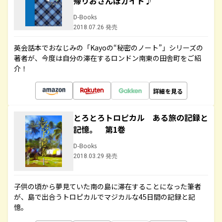
帰りおさんぽガイド♪
D-Books
2018.07.26 発売
英会話本でおなじみの「Kayoの“秘密のノート”」シリーズの
著者が、今度は自分の滞在するロンドン南東の田舎町をご紹
介！
詳細を見る
とろとろトロピカル ある旅の記録と
記憶。 第1巻
D-Books
2018.03.29 発売
子供の頃から夢見ていた南の島に滞在することになった筆者
が、島で出合うトロピカルでマジカルな45日間の記録と記
憶。