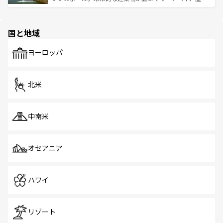
ける。 なお、新着のタイ情報は
コンテンツ一覧
を参照して
そう。 なお、新着の香港情報は
コンテンツ一覧
を参照して
と伝統を感じられるエスニックタウン、多数の緑豊かな公
ほしい。
ほしい。
園や自然保護区など、自然が調和した近代的な景観と文化
の多様性あふれるカラフルな町は、どこを歩いても新しい
国と地域
発見がある。さらに、治安のよさや充実した公共交通機関
も、旅行者にとっては魅力的なポイント。グルメも豊富
で、ホーカーズは地元の風情を楽しめる外せないスポット
ヨーロッパ
だ。訪れる人を飽きさせないシンガポールで、多様な魅力
を体感しよう。 なお、新着のシンガポール情報は
コンテン
ツ一覧
を参照してほしい。
北米
中南米
オセアニア
ハワイ
リゾート