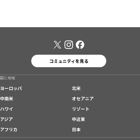
コミュニティを見る
国と地域
ヨーロッパ
北米
中南米
オセアニア
ハワイ
リゾート
アジア
中近東
アフリカ
日本