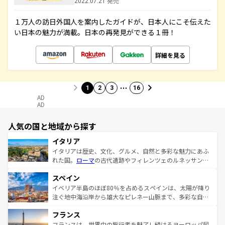
2022.07.21 発売
１万人の訪日外国人を案内したガイドが、日本人にこそ伝えた
い日本の魅力が満載。日本の再発見ができる１冊！
詳細を見る
…
1
2
3
16
AD
AD
人気の国と地域から探す
イタリア
イタリアは歴史、文化、グルメ、自然と多彩な魅力にあふ
れた国。
ローマ
の古代遺跡やフィレンツェのルネッサンス
美術、ヴェネツィアの運河など、歴史あるスポットはもち
スペイン
ろん、トスカーナの美しい田園風景やアマルフィ海岸の絶
景など、自然景観も見逃せない。観光の合間には、本場の
イベリア半島のほぼ80％を占めるスペインは、太陽が降り
ピザやパスタなど、絶品のイタリア料理を堪能することも
注ぐ地中海沿岸から雄大なピレネー山脈まで、多彩な自然
できる。朝目覚めてから夜眠るまで、すべての瞬間を楽し
と文化が詰まったヨーロッパ屈指の旅行先だ。多様な地域
フランス
ませてくれるイタリアで、忘れられない旅をしてみよう！
文化が根付くこの国では、情熱的なフラメンコ、熱気あふ
なお、新着のイタリア情報は
コンテンツ一覧
を参照してほ
れる闘牛、そして美味しいタパスが生活の一部となってい
フランスは、世界中の旅行者を魅了し続けるヨーロッパ屈