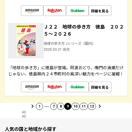
詳細を見る
Ｊ２２ 地球の歩き方 徳島 ２０２
５～２０２６
地球の歩き方 Jシリーズ（国内）
2025.03.21 発売
「地球の歩き方」に徳島が登場。阿波おどり、鳴門の渦潮だけ
じゃない、徳島県内２４市町村の奥深い魅力をページに凝縮！
詳細を見る
…
1
7
8
9
10
11
12
AD
AD
人気の国と地域から探す