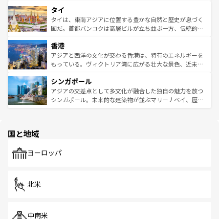
らではのナイトライフも堪能できる。あたたかいホスピタ
界遺産に登録された壮大な自然景観が点在し、都市部では
タイ
リティに包まれながら、韓国の多彩な魅力を心ゆくまで味
急速な発展と共に伝統が息づく。ハノイの古い町並みやホ
わってみてほしい。 なお、新着の韓国情報は
コンテンツ一
ーチミン市のフランス統治時代の建物も、独特の雰囲気を
タイは、東南アジアに位置する豊かな自然と歴史が息づく
覧
を参照してほしい。
醸し出している。また、バラエティの豊かさとおいしさで
国だ。首都バンコクは高層ビルが立ち並ぶ一方、伝統的な
世界中の食通を魅了してやまないベトナム料理も魅力のひ
寺院や市場がいたるところに点在し、古きよき文化と現代
香港
とつ。フォーやバインミー、ベトナムコーヒーなどは、ぜ
の活気が交差している。北部ではチェンマイなどの山岳地
ひ現地で味わいたい。どの地域を訪れてもあたたかい人々
帯で自然と触れ合い、南部ではプーケットやクラビの美し
アジアと西洋の文化が交わる香港は、特有のエネルギーを
が旅行者を迎えてくれるので、きっと忘れられない旅にな
いビーチでリゾート気分を楽しむことができる。タイ料理
もっている。ヴィクトリア湾に広がる壮大な景色、近未来
るはずだ。 なお、新着のベトナム情報は
コンテンツ一覧
を
は世界的に有名で、屋台から高級レストランまで味覚を刺
的なアートスポット、そして歴史と現代が融合した町並
参照してほしい。
シンガポール
激する。気候は一年中温暖で、どの季節にも異なる楽しみ
み、どこを訪れても感動するはず。観光スポットが密集し
が待っている。親しみやすいタイの人々、仏教を中心とし
ており、効率よく見どころを回れるのも魅力。息をのむよ
アジアの交差点として多文化が融合した独自の魅力を放つ
た文化、そして多様な観光資源が、訪れる旅人を魅了し続
うな絶景から文化的な体験まで、香港を存分に楽しみ尽く
シンガポール。未来的な建築物が並ぶマリーナベイ、歴史
ける。 なお、新着のタイ情報は
コンテンツ一覧
を参照して
そう。 なお、新着の香港情報は
コンテンツ一覧
を参照して
と伝統を感じられるエスニックタウン、多数の緑豊かな公
ほしい。
ほしい。
園や自然保護区など、自然が調和した近代的な景観と文化
の多様性あふれるカラフルな町は、どこを歩いても新しい
国と地域
発見がある。さらに、治安のよさや充実した公共交通機関
も、旅行者にとっては魅力的なポイント。グルメも豊富
で、ホーカーズは地元の風情を楽しめる外せないスポット
ヨーロッパ
だ。訪れる人を飽きさせないシンガポールで、多様な魅力
を体感しよう。 なお、新着のシンガポール情報は
コンテン
ツ一覧
を参照してほしい。
北米
中南米