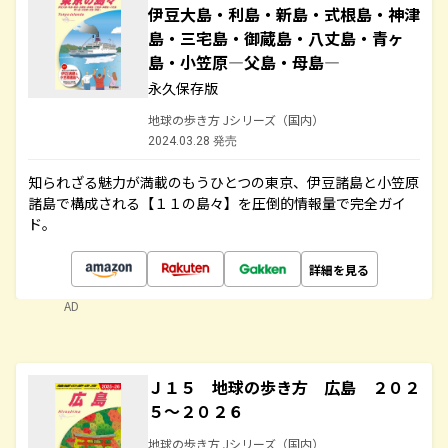
伊豆大島・利島・新島・式根島・神津
島・三宅島・御蔵島・八丈島・青ヶ
島・小笠原―父島・母島―
永久保存版
地球の歩き方 Jシリーズ（国内）
2024.03.28 発売
知られざる魅力が満載のもうひとつの東京、伊豆諸島と小笠原
諸島で構成される【１１の島々】を圧倒的情報量で完全ガイ
ド。
詳細を見る
AD
Ｊ１５ 地球の歩き方 広島 ２０２
５～２０２６
地球の歩き方 Jシリーズ（国内）