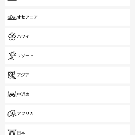
オセアニア
ハワイ
リゾート
アジア
中近東
アフリカ
日本