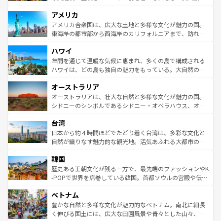
して楽しみつくそう。 なお、新着のイギリス情報は
コンテ
を楽しめる。日本同様に時刻表どおりの旅が可能だ。中世
アメリカ
ンツ一覧
を参照してほしい。
の建物がそのまま残る町や、スイスならではのユニークな
博物館もあり、アルプス観光だけでなく町歩きも満喫する
アメリカ合衆国は、広大な土地と多様な文化が魅力の国。
ことができる。国民の所得が高いため物価も高いが、旅行
東海岸の都市部から西海岸のカリフォルニアまで、訪れる
者向けの交通パス提供のサービスもあり、うまく活用すれ
場所ごとに異なる風景と体験が待っている。ニューヨーク
ハワイ
ば市内交通費無料で観光を楽しむこともできる。 なお、新
のような巨大都市は、観光、ショッピング、エンターテイ
着のスイス情報は
コンテンツ一覧
を参照してほしい。
ンメントが詰まった刺激的なスポットだ。一方、アメリカ
年間を通じて温暖な気候に恵まれ、多くの島で構成される
西部には大自然が広がり、グランドキャニオンやイエロー
ハワイは、どの島も独自の魅力をもっている。大自然の神
ストーン国立公園といった絶景が堪能できる。さらに、南
秘を感じたいなら、火山が生み出した壮大な景観を誇るハ
オーストラリア
部のニューオーリンズでは、音楽と美食が融合した独特の
ワイ島は見逃せない。また、定番の観光地といえばオアフ
文化が魅力。旅行者はアメリカの各地域で異なる魅力を楽
島だが、静かな自然を求めるならマウイ島やカウアイ島が
オーストラリアは、壮大な自然と多様な文化が魅力の国。
しみながら、その多様性と豊かな歴史を感じることができ
おすすめ。エメラルドグリーンに輝く海をはじめ、豊かな
シドニーのシンボルであるシドニー・オペラハウス、オー
るだろう。車でのロードトリップや列車の旅も、アメリカ
文化や歴史が息づいている。「アロハスピリット」と呼ば
ストラリア東海岸北部に広がる大サンゴ礁地帯グレートバ
ならではの贅沢な旅のスタイルだ。 なお、新着のアメリカ
台湾
れるおもてなしの心で訪れる人々を迎えてくれるハワイの
リアリーフや大陸中央部にそびえるウルル（エアーズロッ
情報は
コンテンツ一覧
を参照してほしい。
人々、おいしいローカルフードやハワイアンミュージッ
ク）、タスマニアの美しい原生林やケアンズの熱帯雨林な
日本から約４時間ほどでたどり着く台湾は、多彩な文化と
ク、伝統的なフラダンスなど、すべてがハワイの魅力を彩
ど、見どころがたくさん。また、カフェやワイン、オージ
自然が織りなす魅力的な観光地。活気あふれる大都市の台
っている。訪れるたびに新しい発見と感動が待っているハ
ービーフなどの食文化も豊かで、美味しいものであふれて
北やノスタルジックな町並みが人気な九份（ジォウフェ
ワイを、存分に味わってほしい。 なお、新着のハワイ情報
韓国
いる。アクティビティも充実しており、サーフィンやダイ
ン）、静ひつな山岳地帯である台湾東部など、都市の喧騒
は
コンテンツ一覧
を参照してほしい。
ビング、ハイキングなど、アウトドア好きにはたまらな
と山間の静けさが共存しており、訪れる人に新しい発見と
歴史ある王朝文化が残る一方で、最先端のファッションやK
い。オーストラリアの多彩な魅力を存分に味わいつくそ
驚きをもたらしてくれる。また、奥深い台湾の食文化も魅
-POPで世界を席巻している韓国。首都ソウルの宮殿や伝統
う。 なお、新着のオーストラリア情報は
コンテンツ一覧
を
力で、夜市などの屋台グルメから高級料理、ヘルシーで美
家屋が並ぶエリアでは韓国の歴史と文化に浸ることがで
参照してほしい。
ベトナム
容にもいいと評判のスイーツなど、バラエティ豊かな料理
き、地方に足を延ばせば四季折々の自然美を楽しむことが
が味わえる。 なお、新着の台湾情報は
コンテンツ一覧
を参
できる。そして、キムチや焼肉、絶品のストリートフード
豊かな自然と多様な文化が魅力的なベトナム。南北に細長
照してほしい。
まで、さまざまな韓国料理が待っている。夜には、韓国な
く伸びる国土には、広大な田園風景や青々とした山々、世