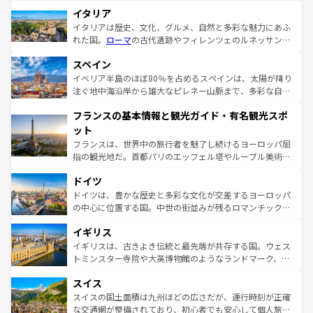
イタリア
イタリアは歴史、文化、グルメ、自然と多彩な魅力にあふ
れた国。
ローマ
の古代遺跡やフィレンツェのルネッサンス
美術、ヴェネツィアの運河など、歴史あるスポットはもち
スペイン
ろん、トスカーナの美しい田園風景やアマルフィ海岸の絶
景など、自然景観も見逃せない。観光の合間には、本場の
イベリア半島のほぼ80％を占めるスペインは、太陽が降り
ピザやパスタなど、絶品のイタリア料理を堪能することも
注ぐ地中海沿岸から雄大なピレネー山脈まで、多彩な自然
できる。朝目覚めてから夜眠るまで、すべての瞬間を楽し
と文化が詰まったヨーロッパ屈指の旅行先だ。多様な地域
フランスの基本情報と観光ガイド・有名観光スポ
ませてくれるイタリアで、忘れられない旅をしてみよう！
文化が根付くこの国では、情熱的なフラメンコ、熱気あふ
なお、新着のイタリア情報は
コンテンツ一覧
を参照してほ
れる闘牛、そして美味しいタパスが生活の一部となってい
ット
しい。
る。首都マドリードの洗練された雰囲気や、バルセロナの
フランスは、世界中の旅行者を魅了し続けるヨーロッパ屈
アートに溢れた街角から、地方では古代ローマ遺跡や中世
指の観光地だ。首都パリのエッフェル塔やルーブル美術館
の城塞都市、穏やかなビーチリゾートまで多彩な表情を見
といった象徴的なスポットから、田舎町の古風な美しさま
せる。地方によって風土や気候が異なるスペインはその個
ドイツ
で、幅広い魅力が詰まっている。華麗な宮殿、歴史的な大
性で訪れる人を魅了する。 なお、新着のスペイン情報は
コ
聖堂、美しいビーチ、そして豊かな自然が、訪れる者を心
ドイツは、豊かな歴史と多彩な文化が交差するヨーロッパ
ンテンツ一覧
を参照してほしい。
から魅了する。また、フランスは美食の国としても知ら
の中心に位置する国。中世の街並みが残るロマンチック街
れ、フランス料理はユネスコ無形文化遺産にも登録されて
道から、未来を先取りするようなモダンな都市まで多様な
イギリス
いる。シャンパンの発祥地であるランス、プロヴァンスの
顔を持つこの国は、どこを歩いても飽きることがない。ベ
香り高いラベンダー畑など、多彩な楽しみ方が可能だ。さ
ルリンの文化的活気、バイエルン州のアルプスの絶景、そ
イギリスは、古きよき伝統と最先端が共存する国。ウェス
らに、パリ以外の地域にも魅力が溢れており、どの街角に
してライン川沿いのワイン畑といった風景は必見。ビール
トミンスター寺院や大英博物館のようなランドマーク、歴
も豊かな歴史と文化が息づいている。パリ以外の個性あふ
とソーセージを味わいながら地元の人と過ごす楽しい時間
史ある大学都市、美しい丘陵地帯や牧歌的な風景など、エ
れる地方に足を運ぶとそれぞれで全く異なる文化を体験で
スイス
は、お酒好きな人にはぜひ体験してほしい。 なお、新着の
リアごとに異なる魅力がある。また、優雅なアフタヌーン
きるだろう。 なお、新着のフランス情報は
コンテンツ一覧
ドイツ情報は
コンテンツ一覧
を参照してほしい。
ティー、ビール好きにはたまらない英国パブ、サッカー観
スイスの国土面積は九州ほどの広さだが、運行時刻が正確
を参照してほしい。
戦など、本場だからこそできる体験も豊富。イギリスを旅
な交通網が整備されており、初心者でも安心して個人旅行